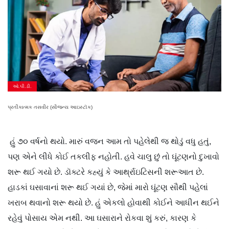
ઓ.પી.ડી.
પ્રતીકાત્મક તસવીર (સૌજન્ય આઇસ્ટૉક)
હું ૭૦ વર્ષનો થયો. મારું વજન આમ તો પહેલેથી જ થોડું વધુ હતું,
પણ એને લીધે કોઈ તકલીફ નહોતી. હવે ચાલુ છું તો ઘૂંટણનો દુખાવો
શરૂ થઈ ગયો છે. ડૉક્ટરે કહ્યું કે આર્થ્રાઇટિસની શરૂઆત છે.
હાડકાં ઘસાવાનાં શરૂ થઈ ગયાં છે, જેમાં મારો ઘૂંટણ સૌથી પહેલાં
ખરાબ થવાનો શરૂ થયો છે. હું એકલો હોવાથી કોઈને આધીન થઈને
રહેવું પોસાય એમ નથી. આ ઘસારાને રોકવા શું કરું, કારણ કે