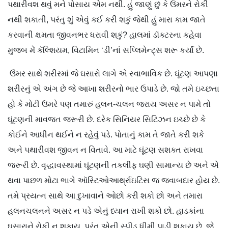
પથારીવશ થવું મને પોસાય એમ નથી. હું જાણું છું કે ઉંમરને રોકી
નથી શકાતી, પરંતુ શું એવું કઈ કરી શકું જેથી હું મારા કામ જાતે
કરવાની ક્ષમતા જીવનભર ધરાવી શકું? હાલમાં ડૉક્ટરના કહેવા
મુજબ મેં કૅલ્શિયમ, વિટામિન ‘ડી’નાં સપ્લિમેન્ટ્સ શરૂ કર્યાં છે.
ઉંમર સાથે શરીરમાં જે ઘસારો લાગે એ સ્વાભાવિક છે. ઘૂંટણ આપણા
શરીરનું એ અંગ છે જે આખા શરીરનો ભાર ઉપાડે છે. જો તમે ઇચ્છતા
હો કે મોટી ઉંમરે પણ તમારું હલન-ચલન જરાય અસર ન પામે તો
ઘૂંટણની માવજત જરૂરી છે. દરેક સિનિયર સિટિઝન ઇચ્છે છે કે
કોઈને આધીન થઈને ન રહેવું પડે. પોતાનું કામ તે જાતે કરી શકે
અને પથારીવશ જીવન ન વિતાવે. આ માટે ઘૂંટણ સશક્ત રાખવા
જરૂરી છે. વૃદ્ધાવસ્થામાં ઘૂંટણની તકલીફ ઘણી સામાન્ય છે અને એ
થવા પાછળ મોટા ભાગે ઑસ્ટિઓઆર્થ્રાઇટિસ જ જવાબદાર હોય છે.
તમે પ્રયત્ન સાથે આ દુખાવાને ઓછો કરી શકો છો અને તમારા
હલનચલનને અસર ન પડે એનું ધ્યાન રાખી શકો છો. હાડકાંના
ઘસારાને રોકી ન શકાય, પરંતુ એની સ્પીડ ધીમી પાડી શકાય છે, જે