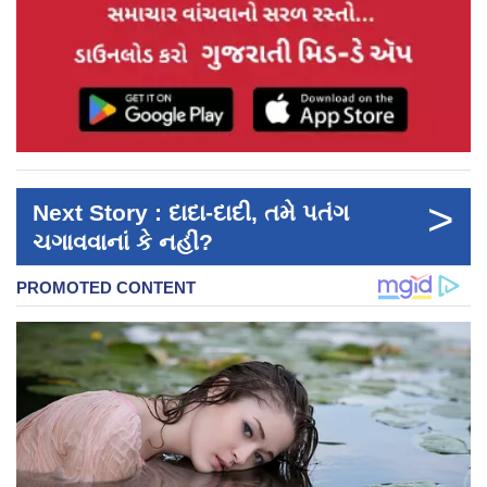
>
Next Story : દાદા-દાદી, તમે પતંગ
ચગાવવાનાં કે નહીં?