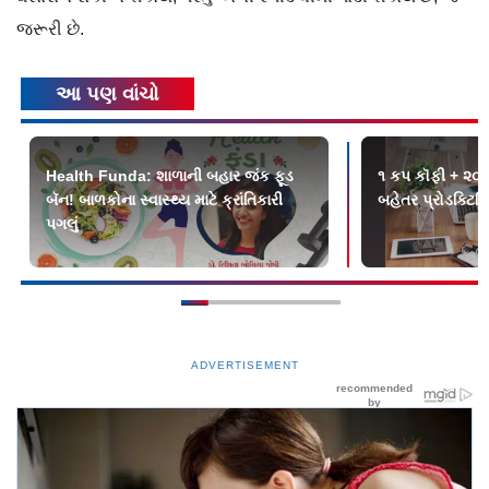
જરૂરી છે.
આ પણ વાંચો
Health Funda: શાળાની બહાર જંક ફૂડ
૧ કપ કૉફી + ૨૦ 
બૅન! બાળકોના સ્વાસ્થ્ય માટે ક્રાંતિકારી
બહેતર પ્રોડક્ટિવિ
પગલું
ADVERTISEMENT