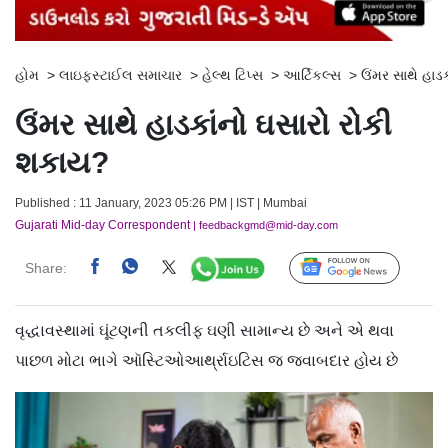
હોમ
>
લાઇફસ્ટાઈલ સમાચાર
>
હેલ્થ ટિપ્સ
>
આર્ટિકલ્સ
>
ઉંમર સાથે હાડ
ઉંમર સાથે હાડકાંનો ઘસારો રોકી
શકાય?
Published : 11 January, 2023 05:26 PM | IST | Mumbai
Gujarati Mid-day Correspondent
| feedbackgmd@mid-day.com
Share:
Follow Us
વૃદ્ધાવસ્થામાં ઘૂંટણની તકલીફ ઘણી સામાન્ય છે અને એ થવા
પાછળ મોટા ભાગે ઑસ્ટિઓઆર્થ્રાઇટિસ જ જવાબદાર હોય છે