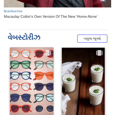
વેબસ્ટોરીઝ
બધુજ જુઓ