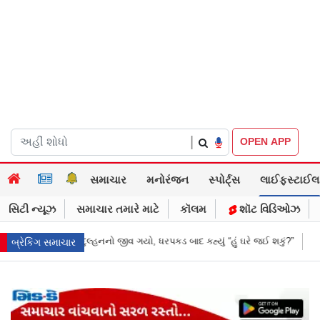
|
OPEN APP
સમાચાર
મનોરંજન
સ્પોર્ટ્સ
લાઈફસ્ટાઈલ
સિટી ન્યૂઝ
સમાચાર તમારે માટે
કૉલમ
શૉટ વિડિઓઝ
બાદ કહ્યું “હું ઘરે જઈ શકું?”
‘હું બાબા બાગેશ્વર નથી...’: IIT દિલ્હીમાં વિદ્યાર
બ્રેકિંગ સમાચાર