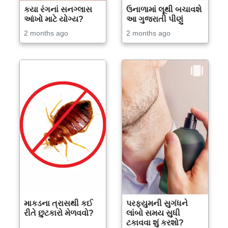
કયા રંગનાં સનગ્લાસ
ઉનાળામાં લૂથી બચાવશે
આંખો માટે યોગ્ય?
આ ગુજરાતી પીણું
2 months ago
2 months ago
માકડના ત્રાસથી કઈ
પરફ્યુમની સુગંધને
રીતે છુટકારો મેળવવો?
લાંબો સમય સુધી
ટકાવવા શું કરશો?