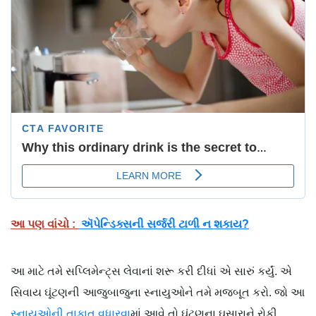
આ પણ વાંચો :
ઍપેન્ડિક્સની સર્જરી ટાળી ન શકાય?
આ માટે તમે સપ્લિમેન્ટ્સ લેવાનાં શરૂ કરી દીધાં એ સારું કર્યું. એ
સિવાય ઘૂંટણની આજુબાજુના સ્નાયુઓને તમે મજબૂત કરો. જો આ
સ્નાયુઓની તાકાત વધારવા
માં આવે તો ઘૂંટણના ઘસારાને રોકી