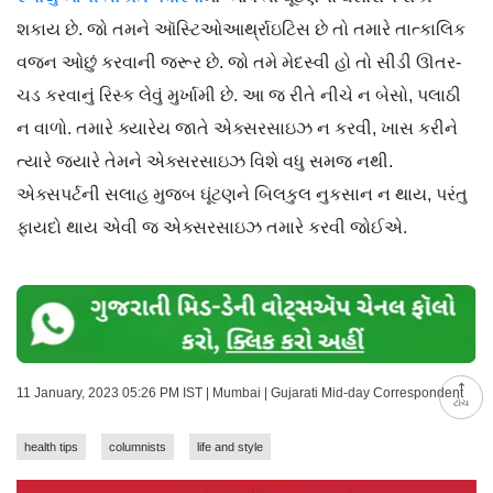
શકાય છે. જો તમને ઑસ્ટિઓઆર્થ્રાઇટિસ છે તો તમારે તાત્કાલિક
વજન ઓછું કરવાની જરૂર છે. જો તમે મેદસ્વી હો તો સીડી ઊતર-
ચડ કરવાનું રિસ્ક લેવું મુર્ખામી છે. આ જ રીતે નીચે ન બેસો, પલાઠી
ન વાળો. તમારે ક્યારેય જાતે એક્સરસાઇઝ ન કરવી, ખાસ કરીને
ત્યારે જ્યારે તેમને એક્સરસાઇઝ વિશે વધુ સમજ નથી.
એક્સપર્ટની સલાહ મુજબ ઘૂંટણને બિલકુલ નુકસાન ન થાય, પરંતુ
ફાયદો થાય એવી જ એક્સરસાઇઝ તમારે કરવી જોઈએ.
11 January, 2023 05:26 PM IST | Mumbai | Gujarati Mid-day Correspondent
ટોચ
health tips
columnists
life and style