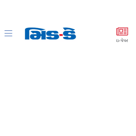
ઇ-પેપર