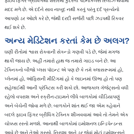
ફાઇવ ફિંગર બ્રીધિંગથી શરીરમાં કુદરતી પેઇનકિલર્સ રિલીઝ થવામાં
મદદ મળે છે. એ દર્દને સાવ નાબૂદ નથી કરતું પરંતુ દર્દ પ્રત્યેનો
આપણો ડર ઓછો કરે છે, જેથી દરદી સર્જરી પછી ઝડપથી રિકવર
થઈ શકે છે.
અન્ય મેડિટેશન કરતાં કેમ છે અલગ?
ઘણી રીતોમાં શ્વાસ રોકવાની સેકન્ડો ગણવી પડે છે, જેમાં મગજ
થાકી જાય છે. અહીં તમારો હાથ જ તમારો ગાઇડ બને છે. આ
ટેક્નિકનો બીજો પ્લસ પૉઇન્ટ એ પણ છે કે તમે ક્લાસરૂમમાં હો,
પ્લેનમાં હો, ઑફિસની મીટિંગમાં હો કે લાઇનમાં ઊભા હો તો પણ
સહેલાઈથી આની પ્રૅક્ટિસ કરી શકો છો. આજકાલ ગૅજેટ્સનો વધી
રહેલો વપરાશ અને સ્ક્રીન-ટાઇમને લીધે બાળકોમાં ચીડિયાપણું
અને બેચેની જોવા મળે છે. બાળકોને શાંત થઈ જા એમ કહેવાને
બદલે ફાઇવ ફિંગર બ્રીધિંગ ટેક્નિક શીખવવામાં આવે તો તેમને એક
ચોક્કસ રસ્તો મળશે. આનાથી બાળકોમાં ઇમોશનલ ઇન્ડિપેન્ડન્સ
આવે છે અને તેઓ ગુસ્સો, નિરાશા અને ડર જેવાં મોટાં ઇમોશન્સને