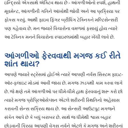
ઇન્દ્રિયો એકસાથે ઍક્ટિવ થાય છે - આંગળીઓનો સ્પર્શ, હાથની
મૂવમેન્ટ, આંગળીની ગતિને આંખોથી જોવી અને આ પ્રક્રિયા પર
ફોકસ કરવું. આથી ફાઇવ ફિંગર બ્રીધિંગ ટેક્નિકને મલ્ટિસેન્સરી
પણ કહેવાય છે. મન જ્યારે વિચારોના વમળમાં ફસાયું હોય ત્યારે
આ ટેક્નિક મનને વિચારોના સ્પાઇરલમાંથી બહાર ખેંચી લાવે છે.
આંગળીઓ ફેરવવાથી મગજ કઈ રીતે
શાંત થાય?
આપણે જ્યારે સ્ટ્રેસમાં હોઈએ ત્યારે આપણી નર્વસ સિસ્ટમ ફાઇટ-
ઑર-ફ્લાઇટ મોડમાં આવી જાય છે. મગજ ઝડપથી કામ કરવા લાગે
છે. જે ક્ષણે તમે આંગળીઓ પર ધીમે-ધીમે હાથ ફેરવવાનું શરૂ કરો છો
ત્યારે મગજ પ્રોપ્રિઓસેપ્શન એટલે શરીરની સ્થિતિનો અહેસાસ
કરાવતી સેન્સ સક્રિય થાય છે. આ સેન્સરી આઉટપુટ મગજને
સંકેત આપે છે કે બધું બરાબર છે. સાથે જ ધીમેથી શ્વાસ બહાર
છોડવાની ક્રિયા આપણી વેગસ નર્વને એટલે કે મગજ અને શરીરનાં