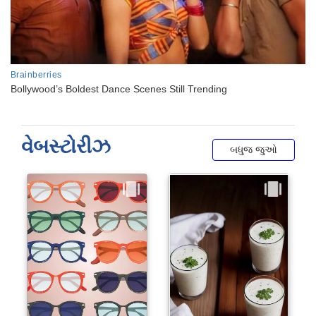
વેબસ્ટોરીઝ
બધુજ જુઓ