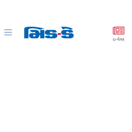
ઇ-પેપર