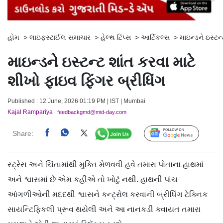
હોમ
>
લાઇફસ્ટાઈલ સમાચાર
>
હેલ્થ ટિપ્સ
>
આર્ટિકલ્સ
>
માઇન્ડને ઇસ્ટન
માઇન્ડને ઇસ્ટન્ટ શાંત કરવા માટે
શીખો ફાઇવ ફિંગર બ્રીધિંગ
Published : 12 June, 2026 01:19 PM | IST | Mumbai
Kajal Rampariya
| feedbackgmd@mid-day.com
Share:
Follow Us
સ્ટ્રેસ અને ચિંતામાંથી મુક્તિ મેળવવી હવે તમારા પોતાના હાથમાં
અને શ્વાસમાં છે એમ કહીએ તો ખોટું નથી. હાથની પાંચ
આંગળીઓની મદદથી શ્વાસને કન્ટ્રોલ કરવાની બ્રીધિંગ ટેક્નિક
સાયન્ટિફિકલી પ્રૂવ થયેલી અને આ નાનકડી કવાયત તમારા