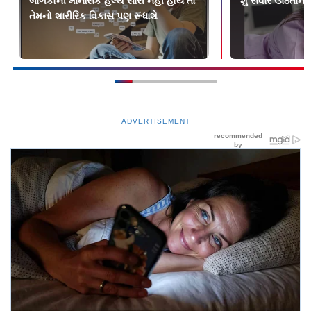
બાળકોની માનસિક હેલ્થ સારી નહીં હોય તો
શું સવારે ઊઠતાંની 
તેમનો શારીરિક વિકાસ પણ રૂંધાશે
ADVERTISEMENT