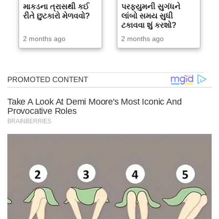
માકડના ત્રાસથી કઈ
પરફ્યુમની સુગંધને
રીતે છુટકારો મેળવવો?
લાંબો સમય સુધી
ટકાવવા શું કરશો?
2 months ago
2 months ago