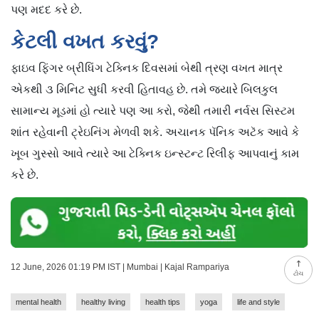
પણ મદદ કરે છે.
કેટલી વખત કરવું?
ફાઇવ ફિંગર બ્રીધિંગ ટેક્નિક દિવસમાં બેથી ત્રણ વખત માત્ર
એકથી ૩ મિનિટ સુધી કરવી હિતાવહ છે. તમે જ્યારે બિલકુલ
સામાન્ય મૂડમાં હો ત્યારે પણ આ કરો, જેથી તમારી નર્વસ સિસ્ટમ
શાંત રહેવાની ટ્રેઇનિંગ મેળવી શકે. અચાનક પૅનિક અટૅક આવે કે
ખૂબ ગુસ્સો આવે ત્યારે આ ટેક્નિક ઇન્સ્ટન્ટ રિલીફ આપવાનું કામ
કરે છે.
12 June, 2026 01:19 PM IST | Mumbai | Kajal Rampariya
ટોચ
mental health
healthy living
health tips
yoga
life and style