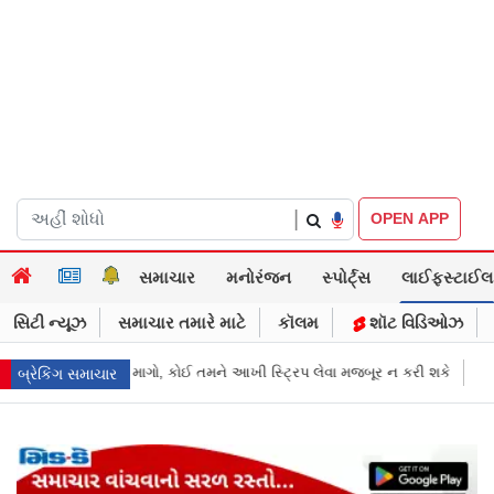
|
OPEN APP
સમાચાર
મનોરંજન
સ્પોર્ટ્સ
લાઈફસ્ટાઈલ
સિટી ન્યૂઝ
સમાચાર તમારે માટે
કૉલમ
શૉટ વિડિઓઝ
ી સ્ટ્રિપ લેવા મજબૂર ન કરી શકે
જાહેરખબરોથી લોકોને મિસગાઇડ કરનારી સ
બ્રેકિંગ સમાચાર