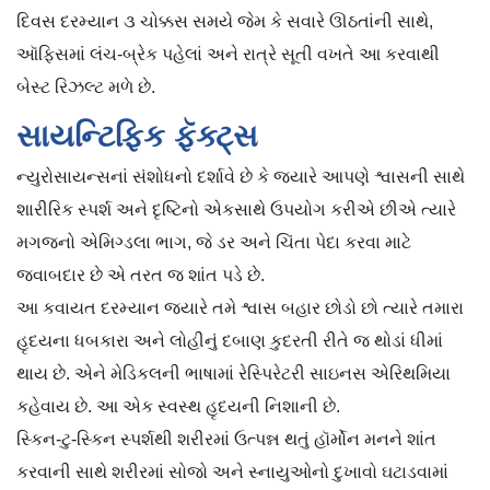
દિવસ દરમ્યાન ૩ ચોક્કસ સમયે જેમ કે સવારે ઊઠતાંની સાથે,
ઑફિસમાં લંચ-બ્રેક પહેલાં અને રાત્રે સૂતી વખતે આ કરવાથી
બેસ્ટ રિઝલ્ટ મળે છે.
સાયન્ટિફિક ફૅક્ટ્સ
ન્યુરોસાયન્સનાં સંશોધનો દર્શાવે છે કે જ્યારે આપણે શ્વાસની સાથે
શારીરિક સ્પર્શ અને દૃષ્ટિનો એકસાથે ઉપયોગ કરીએ છીએ ત્યારે
મગજનો એમિગ્ડલા ભાગ, જે ડર અને ચિંતા પેદા કરવા માટે
જવાબદાર છે એ તરત જ શાંત પડે છે.
આ કવાયત દરમ્યાન જ્યારે તમે શ્વાસ બહાર છોડો છો ત્યારે તમારા
હૃદયના ધબકારા અને લોહીનું દબાણ કુદરતી રીતે જ થોડાં ધીમાં
થાય છે. એને મેડિકલની ભાષામાં રેસ્પિરેટરી સાઇનસ એરિથમિયા
કહેવાય છે. આ એક સ્વસ્થ હૃદયની નિશાની છે.
સ્કિન-ટુ-સ્કિન સ્પર્શથી શરીરમાં ઉત્પન્ન થતું હૉર્મોન મનને શાંત
કરવાની સાથે શરીરમાં સોજો અને સ્નાયુઓનો દુખાવો ઘટાડવામાં