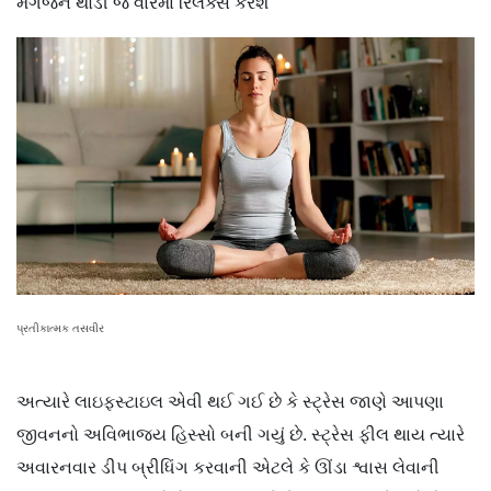
મગજને થોડી જ વારમાં રિલૅક્સ કરશે
પ્રતીકાત્મક તસવીર
અત્યારે લાઇફસ્ટાઇલ એવી થઈ ગઈ છે કે સ્ટ્રેસ જાણે આપણા
જીવનનો અવિભાજ્ય હિસ્સો બની ગયું છે. સ્ટ્રેસ ફીલ થાય ત્યારે
અવારનવાર ડીપ બ્રીધિંગ કરવાની એટલે કે ઊંડા શ્વાસ લેવાની