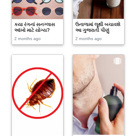
કયા રંગનાં સનગ્લાસ
ઉનાળામાં લૂથી બચાવશે
આંખો માટે યોગ્ય?
આ ગુજરાતી પીણું
2 months ago
2 months ago