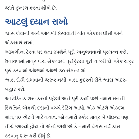
જાતે હૅન્ડલ કરતાં શીખે છે.
આટલું ધ્યાન રાખો
શ્વાસ લેવાની અને આંગળી ફેરવવાની ગતિ એકદમ ધીમી અને
એકસાથે રાખો.
આંગળીનાં ટેરવાં પર થતા સ્પર્શને પૂરો અનુભવવાનો પ્રયત્ન કરો.
ઉતાવળમાં માત્ર પાંચ સેકન્ડમાં પ્રક્રિયા પૂરી ન કરી દો. એક ચક્ર
પૂરું કરવામાં ઓછામાં ઓછી ૩૦ સેકન્ડ લો.
શ્વાસ રોકી રાખવાની જરૂર નથી. બસ, કુદરતી રીતે શ્વાસ અંદર-
બહાર કરો.
આ ટેક્નિક શરૂ કરતાં પહેલાં અને પૂરી કર્યા પછી તમારા મનની
સ્થિતિને એકથી દસની વચ્ચે રેટિંગ આપો. એક એટલે એકદમ
શાંત, ૧૦ એટલે ભારે તનાવ. જો તમારો સ્કોર માત્ર બે પૉઇન્ટ પણ
નીચે આવ્યો હોય તો એનો અર્થ એ કે તમારી વેગસ નર્વે કામ
કરવાનું શરૂ કરી દીધું છે.