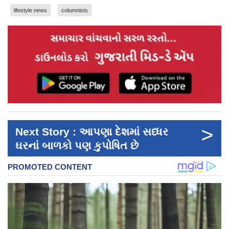
lifestyle news
columnists
>
Next Story : આપણા દેશમાં સધ્ધર
ઘરનાં બાળકો પણ કુપોષિત છે