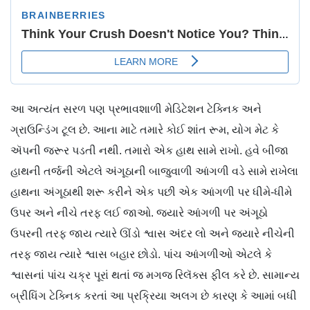
આ અત્યંત સરળ પણ પ્રભાવશાળી મેડિટેશન ટેક્નિક અને
ગ્રાઉન્ડિંગ ટૂલ છે. આના માટે તમારે કોઈ શાંત રૂમ, યોગ મેટ કે
ઍપની જરૂર પડતી નથી. તમારો એક હાથ સામે રાખો. હવે બીજા
હાથની તર્જની એટલે અંગૂઠાની બાજુવાળી આંગળી વડે સામે રાખેલા
હાથના અંગૂઠાથી શરૂ કરીને એક પછી એક આંગળી પર ધીમે-ધીમે
ઉપર અને નીચે તરફ લઈ જાઓ. જ્યારે આંગળી પર અંગૂઠો
ઉપરની તરફ જાય ત્યારે ઊંડો શ્વાસ અંદર લો અને જ્યારે નીચેની
તરફ જાય ત્યારે શ્વાસ બહાર છોડો. પાંચ આંગળીઓ એટલે કે
શ્વાસનાં પાંચ ચક્ર પૂરાં થતાં જ મગજ રિલૅક્સ ફીલ કરે છે. સામાન્ય
બ્રીધિંગ ટેક્નિક કરતાં આ પ્રક્રિયા અલગ છે કારણ કે આમાં બધી