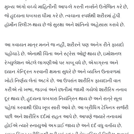
મુખ્ય અંગો વચ્ચે માહિતીની આપ-લે કરતી નર્વ્સને ઉત્તેજિત કરે છે,
જે હૃદયના ધબકારા ધીમા કરે છે. ત્વચાના સ્પર્શથી શરીરમાં હૅપી
હૉર્મોન રિલીઝ થાય છે જે સુરક્ષા અને શાંતિનો અહેસાસ કરાવે છે.
આ કવાયત માત્ર મનને જ નહીં, શરીરને પણ અનેક રીતે ફાયદો
પહોંચાડે છે. એનાથી ચિંતા અને સ્ટ્રેસ ઓછું થાય છે, ઇમોશનલ
રેગ્યુલેશન એટલે લાગણીઓ પર કાબૂ વધે છે, એકાગ્રતા અને
ધ્યાન કેન્દ્રિત કરવાની ક્ષમતા સુધરે છે અને વ્યક્તિ ઉતાવળમાં
ખોટો નિર્ણય લેતાં અટકે છે. આ ઉપરાંત શારીરિક ફાયદાની વાત
કરીએ તો ખભા, જડબાં અને છાતીમાં જામી ગયેલો શારીરિક તનાવ
દૂર થાય છે, હૃદયના ધબકારા નિયંત્રિત થાય છે અને રાત્રે સૂતા
પહેલાં કરવાથી ઊંઘ ખૂબ સારી આવે છે. આ બ્રીધિંગ ટેક્નિક સર્જરી
પછી અને શારીરિક દર્દમાં રાહત આપે છે. આપણે જ્યારે તનાવમાં
હોઈએ ત્યારે સ્નાયુઓ અકડાઈ જાય છે અને દર્દ વધુ વર્તાય છે.