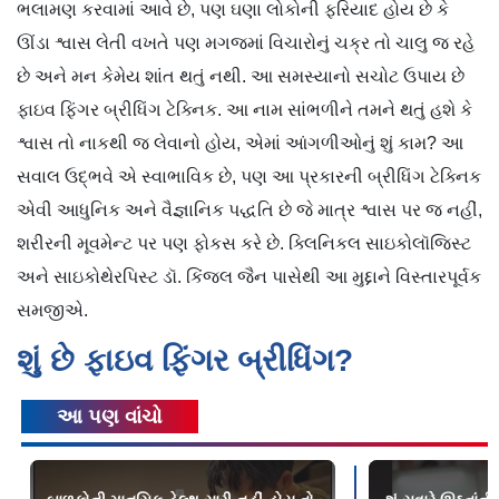
ભલામણ કરવામાં આવે છે, પણ ઘણા લોકોની ફરિયાદ હોય છે કે
ઊંડા શ્વાસ લેતી વખતે પણ મગજમાં વિચારોનું ચક્ર તો ચાલુ જ રહે
છે અને મન કેમેય શાંત થતું નથી. આ સમસ્યાનો સચોટ ઉપાય છે
ફાઇવ ફિંગર બ્રીધિંગ ટેક્નિક. આ નામ સાંભળીને તમને થતું હશે કે
શ્વાસ તો નાકથી જ લેવાનો હોય, એમાં આંગળીઓનું શું કામ? આ
સવાલ ઉદ્ભવે એ સ્વાભાવિક છે, પણ આ પ્રકારની બ્રીધિંગ ટેક્નિક
એવી આધુનિક અને વૈજ્ઞાનિક પદ્ધતિ છે જે માત્ર શ્વાસ પર જ નહીં,
શરીરની મૂવમેન્ટ પર પણ ફોકસ કરે છે. ક્લિનિકલ સાઇકોલૉજિસ્ટ
અને સાઇકોથેરપિસ્ટ ડૉ. કિંજલ જૈન પાસેથી આ મુદ્દાને વિસ્તારપૂર્વક
સમજીએ.
શું છે ફાઇવ ફિંગર બ્રીધિંગ?
આ પણ વાંચો