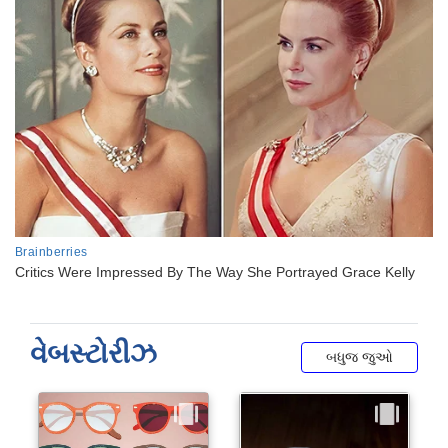
વેબસ્ટોરીઝ
બધુજ જુઓ