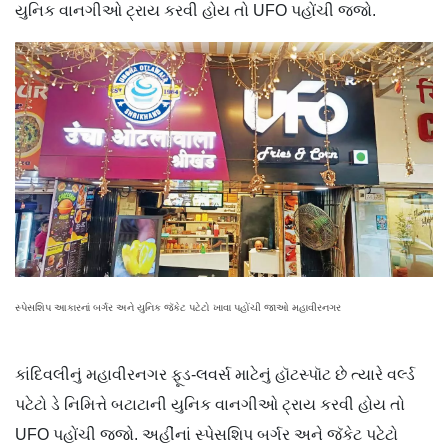
યુનિક વાનગીઓ ટ્રાય કરવી હોય તો UFO પહોંચી જજો.
સ્પેસશિપ આકારનાં બર્ગર અને યુનિક જૅકેટ પટેટો ખાવા પહોંચી જાઓ મહાવીરનગર
કાંદિવલીનું મહાવીરનગર ફૂડ-લવર્સ માટેનું હૉટસ્પૉટ છે ત્યારે વર્લ્ડ
પટેટો ડે નિમિત્તે બટાટાની યુનિક વાનગીઓ ટ્રાય કરવી હોય તો
UFO પહોંચી જજો. અહીંનાં સ્પેસશિપ બર્ગર અને જૅકેટ પટેટો