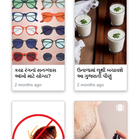
કયા રંગનાં સનગ્લાસ
ઉનાળામાં લૂથી બચાવશે
આંખો માટે યોગ્ય?
આ ગુજરાતી પીણું
2 months ago
2 months ago