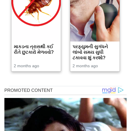
માકડના ત્રાસથી કઈ
પરફ્યુમની સુગંધને
રીતે છુટકારો મેળવવો?
લાંબો સમય સુધી
ટકાવવા શું કરશો?
2 months ago
2 months ago