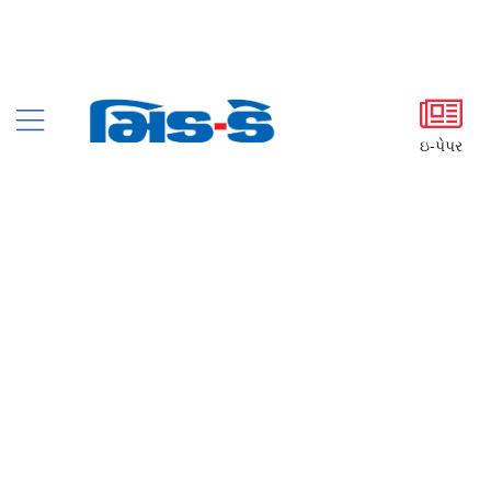
ઇ-પેપર