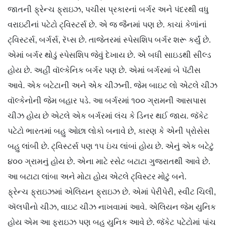
જાતની ફ્રેન્ચ ફ્રાઇઝ, પચીસ પ્રકારનાં બર્ગર અને પંદરથી વધુ
વરાઇટીનાં પટેટો ટ્‌વિસ્ટર્સ છે. એ જ જૈનમાં પણ છે. કાચાં કેળાંનાં
ટ્‌વિસ્ટર્સ, બર્ગર્સ, રૅપ્સ છે. તાજેતરમાં સ્પેસશિપ બર્ગર શરૂ કર્યું છે.
એમાં બર્ગર થોડું સ્પેસશિપ જેવું દેખાય છે. એ બધી સાઇડથી સીલ્ડ
હોય છે. અહીં વૉલ્કેનિક બર્ગર પણ છે. એમાં બર્ગરમાં બે પૅટીસ
આવે. એક બટેટાની અને એક ચીઝની. જેમ બાઇટ લો એટલે ચીઝ
વૉલ્કેનોની જેમ બહાર પડે. આ બર્ગરમાં ૧૦૦ ગ્રામની આસપાસ
ચીઝ હોય છે એટલે એક બર્ગરમાં લંચ કે ડિનર થઈ જાય. જૅકેટ
પટેટો ભારતમાં બહુ ઓછા લોકો બનાવે છે, કારણ કે એની પ્રોસેસ
બહુ લાંબી છે. ટ્‌વિસ્ટર્સ પણ ૧૫ ઇંચ લાંબાં હોય છે. એનું એક બટેટું
૪૦૦ ગ્રામનું હોય છે. એના માટે રસેટ બટાટા ગુજરાતથી આવે છે.
આ બટાટા લાંબા અને મોટા હોય એટલે ટ્‌વિસ્ટર મોટું બને.
ફ્રેન્ચ ફ્રાઇઝમાં એલિયન ફ્રાઇઝ છે. એમાં પેરીપેરી, સ્વીટ ચિલી,
ઍલપીનો ચીઝ, વાઇટ ચીઝ નાખવામાં આવે. એલિયન જેમ યુનિક
હોય એમ આ ફ્રાઇઝ પણ બહુ યુનિક આવે છે. જૅકેટ પટેટોમાં પાંચ