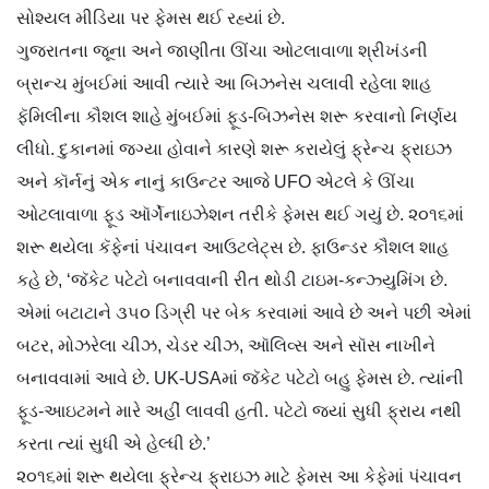
સોશ્યલ મીડિયા પર ફેમસ થઈ રહ્યાં છે.
ગુજરાતના જૂના અને જાણીતા ઊંચા ઓટલાવાળા શ્રીખંડની
બ્રાન્ચ મુંબઈમાં આવી ત્યારે આ બિઝનેસ ચલાવી રહેલા શાહ
ફૅમિલીના કૌશલ શાહે મુંબઈમાં ફૂડ-બિઝનેસ શરૂ કરવાનો નિર્ણય
લીધો. દુકાનમાં જગ્યા હોવાને કારણે શરૂ કરાયેલું ફ્રેન્ચ ફ્રાઇઝ
અને કૉર્નનું એક નાનું કાઉન્ટર આજે UFO એટલે કે ઊંચા
ઓટલાવાળા ફૂડ ઑર્ગેનાઇઝેશન તરીકે ફેમસ થઈ ગયું છે. ૨૦૧૬માં
શરૂ થયેલા કૅફેનાં પંચાવન આઉટલેટ્સ છે. ફાઉન્ડર કૌશલ શાહ
કહે છે, ‘જૅકેટ પટેટો બનાવવાની રીત થોડી ટાઇમ-કન્ઝ્યુમિંગ છે.
એમાં બટાટાને ૩૫૦ ડિગ્રી પર બેક કરવામાં આવે છે અને પછી એમાં
બટર, મોઝરેલા ચીઝ, ચેડર ચીઝ, ઑલિવ્સ અને સૉસ નાખીને
બનાવવામાં આવે છે. UK-USAમાં જૅકેટ પટેટો બહુ ફેમસ છે. ત્યાંની
ફૂડ-આઇટમને મારે અહીં લાવવી હતી. પટેટો જ્યાં સુધી ફ્રાય નથી
કરતા ત્યાં સુધી એ હેલ્ધી છે.’
૨૦૧૬માં શરૂ થયેલા ફ્રેન્ચ ફ્રાઇઝ માટે ફેમસ આ કેફેમાં પંચાવન