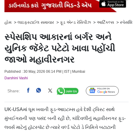
હોમ
>
લાઇફસ્ટાઈલ સમાચાર
>
ફૂડ એન્ડ રેસિપીઝ
>
આર્ટિકલ્સ
>
સ્પેસશ
સ્પેસશિપ આકારનાં બર્ગર અને
યુનિક જૅકેટ પટેટો ખાવા પહોંચી
જાઓ મહાવીરનગર
Published : 30 May, 2026 06:14 PM | IST | Mumbai
Darshini Vashi
Share:
Follow Us
UK-USAમાં ધૂમ ખવાતી ફૂડ-આઇટમ્સ હવે દેશી ટ‍્વિસ્ટ સાથે
મુંબઈગરાની પણ પસંદ બની રહી છે, કાંદિવલીનું મહાવીરનગર ફૂડ-
લવર્સ માટેનું હૉટસ્પૉટ છે ત્યારે વર્લ્ડ પટેટો ડે નિમિત્તે બટાટાની