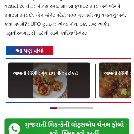
વરાઇટી છે. ચીઝ બીન્સ સ્પડ, સાલ્સા ફ્લાઇટ સ્પડ અને બૉમ્બે
સ્પાઇસ સ્પડ છે. એક જૅકેટ પટેટો ૫૦૦ ગ્રામથી વધુ વજનનું બને.
ક્યાં મળશે? : UFO ફ્રાઇઝ ઍન્ડ કૉર્ન, ૩૪, રાજ આર્કેડ,
મહાવીરનગર, ડી માર્ટની સામે, કાંદિવલી-વેસ્ટ
આ પણ વાંચો
આજની રેસિપી : મૂંગ દાલ પીત્ઝા ટોકરી
આજની રેસિપી : વે