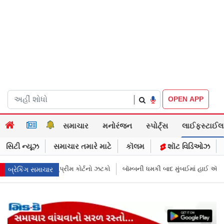
|
OPEN APP
સમાચાર
મનોરંજન
સ્પોર્ટ્સ
લાઈફસ્ટાઈલ
સિટી ન્યૂઝ
સમાચાર તમારે માટે
કૉલમ
શૉટ વિડિઓઝ
ટકો
બૉમ્બની ધમકી બાદ મુંબઈમાં હાઈ ઍલર્ટ: શહેરની સુરક્ષા વધારી તપાસ શરૂ, 
બ્રેકિંગ સમાચાર