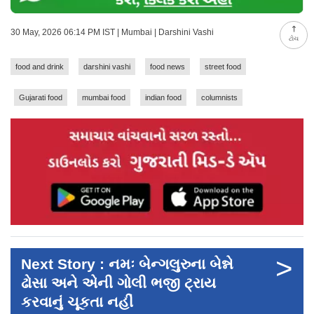
30 May, 2026 06:14 PM IST | Mumbai | Darshini Vashi
ટોચ
food and drink
darshini vashi
food news
street food
Gujarati food
mumbai food
indian food
columnists
>
Next Story : નમઃ બેન્ગલુરુના બેન્ને
ઢોસા અને એની ગોલી ભજી ટ્રાય
કરવાનું ચૂકતા નહીં