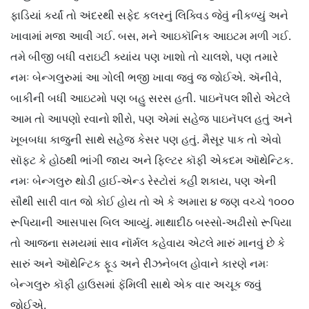
ફાડિયાં કર્યાં તો અંદરથી સફેદ કલરનું લિક્વિડ જેવું નીકળ્યું અને
ખાવામાં મજા આવી ગઈ. બસ, મને આઇકૉનિક આઇટમ મળી ગઈ.
તમે બીજી બધી વરાઇટી ક્યાંય પણ ખાશો તો ચાલશે, પણ તમારે
નમઃ બેન્ગલુરુમાં આ ગોલી ભજી ખાવા જવું જ જોઈએ. ઍનીવે,
બાકીની બધી આઇટમો પણ બહુ સરસ હતી. પાઇનૅપલ શીરો એટલે
આમ તો આપણો રવાનો શીરો, પણ એમાં સહેજ પાઇનૅપલ હતું અને
ખૂબબધા કાજુની સાથે સહેજ કેસર પણ હતું. મૈસૂર પાક તો એવો
સૉફ્ટ કે હોઠથી ભાંગી જાય અને ફિલ્ટર કૉફી એકદમ ઑથેન્ટિક.
નમઃ બેન્ગલુરુ થોડી હાઈ-એન્ડ રેસ્ટોરાં કહી શકાય, પણ એની
સૌથી સારી વાત જો કોઈ હોય તો એ કે અમારા ૪ જણ વચ્ચે ૧૦૦૦
રૂપિયાની આસપાસ બિલ આવ્યું. માથાદીઠ બસ્સો-અઢીસો રૂપિયા
તો આજના સમયમાં સાવ નૉર્મલ કહેવાય એટલે મારું માનવું છે કે
સારું અને ઑથેન્ટિક ફૂડ અને રીઝનેબલ હોવાને કારણે નમઃ
બેન્ગલુરુ કૉફી હાઉસમાં ફૅમિલી સાથે એક વાર અચૂક જવું
જોઈએ.