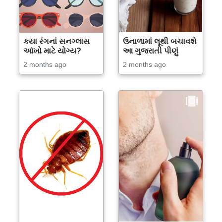
કયા રંગનાં સનગ્લાસ
ઉનાળામાં લૂથી બચાવશે
આંખો માટે યોગ્ય?
આ ગુજરાતી પીણું
2 months ago
2 months ago