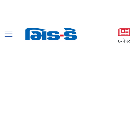
ઇ-પેપર