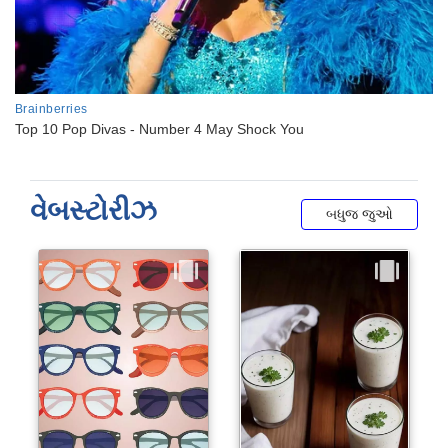
વેબસ્ટોરીઝ
બધુજ જુઓ