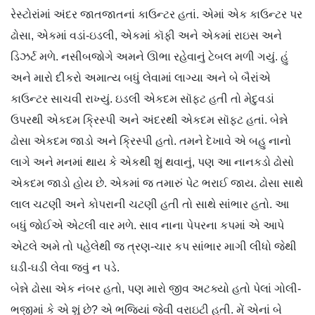
રેસ્ટોરાંમાં અંદર જાતજાતનાં કાઉન્ટર હતાં. એમાં એક કાઉન્ટર પર
ઢોસા, એકમાં વડાં-ઇડલી, એકમાં કૉફી અને એકમાં રાઇસ અને
ડિઝર્ટ મળે. નસીબજોગે અમને ઊભા રહેવાનું ટેબલ મળી ગયું. હું
અને મારો દીકરો અમાત્ય બધું લેવામાં લાગ્યા અને બે બૈરાંએ
કાઉન્ટર સાચવી રાખ્યું. ઇડલી એકદમ સૉફ્ટ હતી તો મેદુવડાં
ઉપરથી એકદમ ક્રિસ્પી અને અંદરથી એકદમ સૉફ્ટ હતાં. બેન્ને
ઢોસા એકદમ જાડો અને ક્રિસ્પી હતો. તમને દેખાવે એ બહુ નાનો
લાગે અને મનમાં થાય કે એકથી શું થવાનું, પણ આ નાનકડો ઢોસો
એકદમ જાડો હોય છે. એકમાં જ તમારું પેટ ભરાઈ જાય. ઢોસા સાથે
લાલ ચટણી અને કોપરાની ચટણી હતી તો સાથે સાંભાર હતો. આ
બધું જોઈએ એટલી વાર મળે. સાવ નાના પેપરના કપમાં એ આપે
એટલે અમે તો પહેલેથી જ ત્રણ-ચાર કપ સાંભાર માગી લીધો જેથી
ઘડી-ઘડી લેવા જવું ન પડે.
બેન્ને ઢોસા એક નંબર હતો, પણ મારો જીવ અટક્યો હતો પેલાં ગોલી-
ભજીમાં કે એ શું છે? એ ભજિયાં જેવી વરાઇટી હતી. મેં એનાં બે