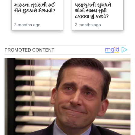
માકડના ત્રાસથી કઈ
પરફ્યુમની સુગંધને
રીતે છુટકારો મેળવવો?
લાંબો સમય સુધી
ટકાવવા શું કરશો?
2 months ago
2 months ago