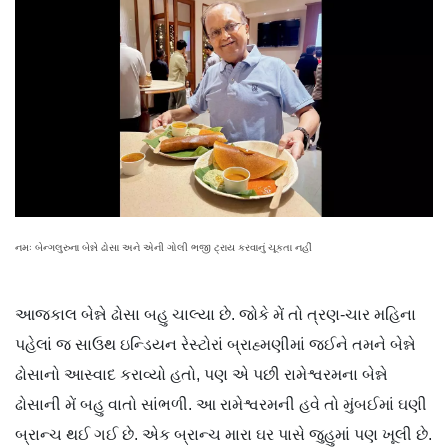
નમઃ બેન્ગલુરુના બેન્ને ઢોસા અને એની ગોલી ભજી ટ્રાય કરવાનું ચૂકતા નહીં
આજકાલ બેન્ને ઢોસા બહુ ચાલ્યા છે. જોકે મેં તો ત્રણ-ચાર મહિના
પહેલાં જ સાઉથ ઇન્ડિયન રેસ્ટોરાં બ્રાહ્મણીમાં જઈને તમને બેન્ને
ઢોસાનો આસ્વાદ કરાવ્યો હતો, પણ એ પછી રામેશ્વરમના બેન્ને
ઢોસાની મેં બહુ વાતો સાંભળી. આ રામેશ્વરમની હવે તો મુંબઈમાં ઘણી
બ્રાન્ચ થઈ ગઈ છે. એક બ્રાન્ચ મારા ઘર પાસે જુહુમાં પણ ખૂલી છે.