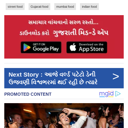
street food
Gujarati food
mumbai food
indian food
>
Next Story : આજે વર્લ્ડ પટેટો ડેની
ઉજવણી વિશ્વભરમાં થઈ રહી છે ત્યારે