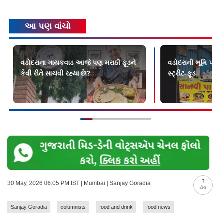
આ પણ વાંચો
વડોદરાના ગાયકવાડ આજે પણ મરાઠી ફૂડને
વડોદરાની ભૂમિ પર
કેવી રીતે સાચવી રહ્યા છે?
સ્ટ્રીટ-ફૂડ
30 May, 2026 06:05 PM IST | Mumbai | Sanjay Goradia
ટોચ
Sanjay Goradia
columnists
food and drink
food news