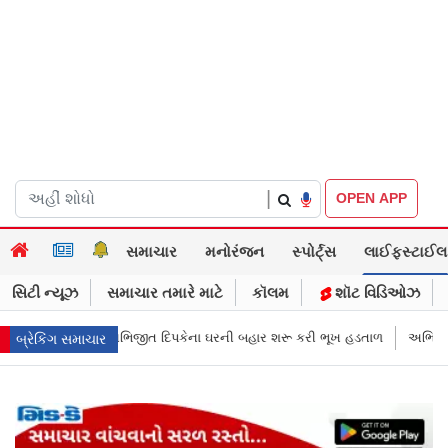
|
OPEN APP
સમાચાર
મનોરંજન
સ્પોર્ટ્સ
લાઈફસ્ટાઈલ
સિટી ન્યૂઝ
સમાચાર તમારે માટે
કૉલમ
શૉટ વિડિઓઝ
ઘરની બહાર શરૂ કરી ભૂખ હડતાળ
અભિજીત દિપકેએ CJPની નવી નીતિ જાહેર કરી, 
બ્રેકિંગ સમાચાર