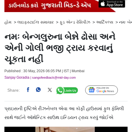
હોમ
>
લાઇફસ્ટાઈલ સમાચાર
>
ફૂડ એન્ડ રેસિપીઝ
>
આર્ટિકલ્સ
>
નમઃ બેન
નમઃ બેન્ગલુરુના બેન્ને ઢોસા અને
એની ગોલી ભજી ટ્રાય કરવાનું
ચૂકતા નહીં
Published : 30 May, 2026 06:05 PM | IST | Mumbai
Sanjay Goradia
| sangofeedback@mid-day.com
Share:
Follow Us
પ્રાઇસની દૃષ્ટિએ રીઝનેબલ એવા આ કૉફી હાઉસમાં ફુલ ફૅમિલી
સાથે જઈને ઑથેન્ટિક સાઉથ ઇન્ડિયન ટ્રાય કરવું જોઈએ