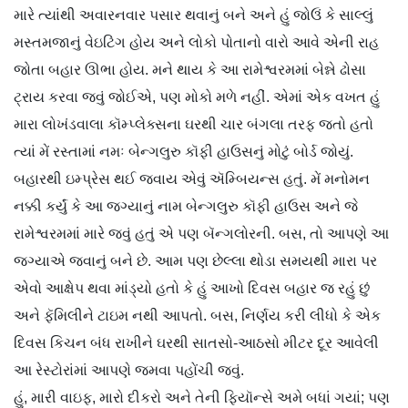
મારે ત્યાંથી અવારનવાર પસાર થવાનું બને અને હું જોઉં કે સાલ્લું
મસ્તમજાનું વેઇટિંગ હોય અને લોકો પોતાનો વારો આવે એની રાહ
જોતા બહાર ઊભા હોય. મને થાય કે આ રામેશ્વરમમાં બેન્ને ઢોસા
ટ્રાય કરવા જવું જોઈએ, પણ મોકો મળે નહીં. એમાં એક વખત હું
મારા લોખંડવાલા કૉમ્પ્લેક્સના ઘરથી ચાર બંગલા તરફ જતો હતો
ત્યાં મેં રસ્તામાં નમઃ બેન્ગલુરુ કૉફી હાઉસનું મોટું બોર્ડ જોયું.
બહારથી ઇમ્પ્રેસ થઈ જવાય એવું ઍમ્બિયન્સ હતું. મેં મનોમન
નક્કી કર્યું કે આ જગ્યાનું નામ બેન્ગલુરુ કૉફી હાઉસ અને જે
રામેશ્વરમમાં મારે જવું હતું એ પણ બૅન્ગલોરની. બસ, તો આપણે આ
જગ્યાએ જવાનું બને છે. આમ પણ છેલ્લા થોડા સમયથી મારા પર
એવો આક્ષેપ થવા માંડ્યો હતો કે હું આખો દિવસ બહાર જ રહું છું
અને ફૅમિલીને ટાઇમ નથી આપતો. બસ, નિર્ણય કરી લીધો કે એક
દિવસ કિચન બંધ રાખીને ઘરથી સાતસો-આઠસો મીટર દૂર આવેલી
આ રેસ્ટોરાંમાં આપણે જમવા પહોંચી જવું.
હું, મારી વાઇફ, મારો દીકરો અને તેની ફિયૉન્સે અમે બધાં ગયાં; પણ