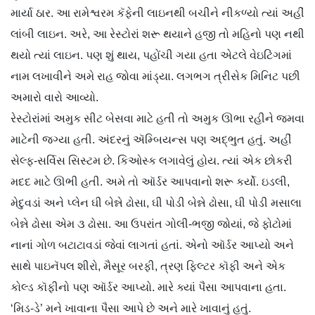
માર્યા ઠાર. આ રામેશ્વરમ કૅફેની લાઇનથી બચીને નીકળ્યો ત્યાં અહીં
લાંબી લાઇન. અરે, આ રેસ્ટોરાં શરૂ થયાને હજી તો મહિનો પણ નથી
થયો ત્યાં લાઇન. પણ શું થાય, પહોંચી ગયા હતા એટલે વેઇટિંગમાં
નામ લખાવીને અમે રાહ જોવા માંડ્યા. લગભગ ત્રીસેક મિનિટ પછી
અમારો વારો આવ્યો.
રેસ્ટોરાંમાં અમુક સીટ બેસવા માટે હતી તો અમુક ઊભા રહીને જમવા
માટેની જગ્યા હતી. અંદરનું ઍમ્બિયન્સ પણ અદ્ભુત હતું. અહીં
સેલ્ફ-સર્વિસ સિસ્ટમ છે. કિઓસ્ક લગાવેલું હોય. ત્યાં એક છોકરી
મદદ માટે ઊભી હતી. અમે તો ઑર્ડર આપવાનો શરૂ કર્યો. ઇડલી,
મેદુવડાં અને પ્લેન ઘી બેન્ને ઢોસા, ઘી પોડી બેન્ને ઢોસા, ઘી પોડી મસાલા
બેન્ને ઢોસા એમ ૩ ઢોસા. આ ઉપરાંત ગોલી-ભજી જોયાં, જે ફોટોમાં
નાનાં ગોળ બટાટાવડાં જેવાં લાગતાં હતાં. એનો ઑર્ડર આપ્યો અને
સાથે પાઇનૅપલ શીરો, મૈસૂર બરફી, ત્રણ ફિલ્ટર કૉફી અને એક
કોલ્ડ કૉફીનો પણ ઑર્ડર આપ્યો. મારે ક્યાં પૈસા આપવાના હતા.
‘મિડ-ડે’ મને ખાવાના પૈસા આપે છે અને મારે ખાવાનું હતું.