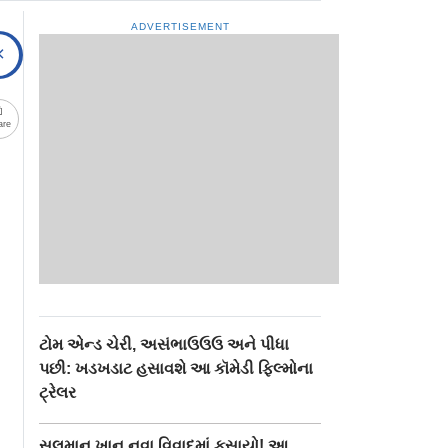
ADVERTISEMENT
are
ટોમ એન્ડ ચેરી, અસંભાઉઉઉ અને પીધા
પછી: ખડખડાટ હસાવશે આ કૉમેડી ફિલ્મોના
ટ્રેલર
સલમાન ખાન નવા વિવાદમાં ફસાયો! આ