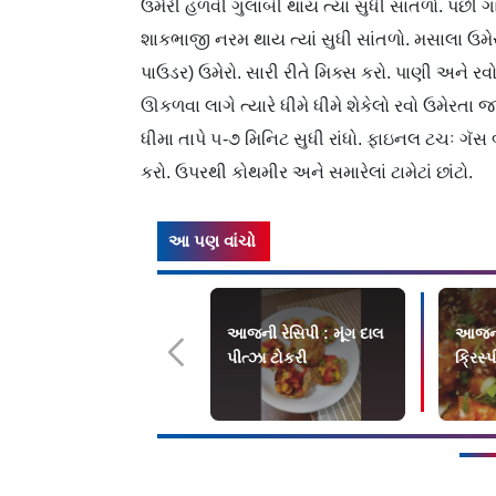
ઉમેરી હળવી ગુલાબી થાય ત્યાં સુધી સાંતળો. પછી
શાકભાજી નરમ થાય ત્યાં સુધી સાંતળો. મસાલા ઉમે
પાઉડર) ઉમેરો. સારી રીતે મિક્સ કરો. પાણી અને ર
ઊકળવા લાગે ત્યારે ધીમે ધીમે શેકેલો રવો ઉમેરતા
ધીમા તાપે ૫-૭ મિનિટ સુધી રાંધો. ફાઇનલ ટચઃ ગૅસ
કરો. ઉપરથી કોથમીર અને સમારેલાં ટામેટાં છાંટો.
આ પણ વાંચો
આજની રેસિપી : મૂંગ દાલ
આજની 
પીત્ઝા ટોકરી
ક્રિસ્પ