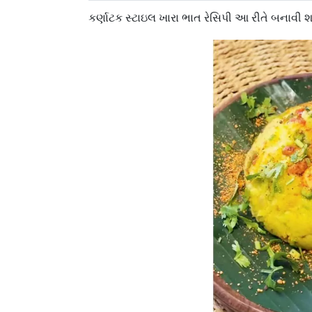
કર્ણાટક સ્ટાઇલ ખારા ભાત રેસિપી આ રીતે બનાવી