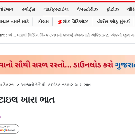
નોરંજન
સ્પોર્ટ્સ
લાઈફસ્ટાઈલ
વેબસ્ટોરીઝ
ફોટોઝ
વીડ
ાચાર તમારે માટે
કૉલમ
શૉટ વિડિઓઝ
વોઈસ ઑફ મુંબઈ
િન્ક ટનલમાં કાળજું કંપાવનારો એક્સિડન્ટ, એકનો જીવ ગયો
Gujarat News: મોરબ
ર્ટિકલ્સ
>
આજની રેસિપી: કર્ણાટક સ્ટાઇલ ખારા ભાત
્ટાઇલ ખારા ભાત
m
Follow Us