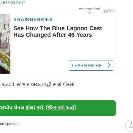
DVERTISEMENT
 ચટણી, સાંભાર અથવા દહીં સાથે પીરસો.
Correspondent
ટો