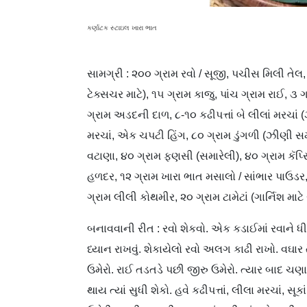
કર્ણાટક સ્ટાઇલ ખારા ભાત
સામગ્રી : ૨૦૦ ગ્રામ રવો / સૂજી, પચીસ મિલી તે
ટેક્સચર માટે), ૧૫ ગ્રામ કાજુ, પાંચ ગ્રામ રાઈ, ૩
ગ્રામ અડદની દાળ, ૮-૧૦ કઢીપત્તાં બે લીલાં મરચાં (ઝ
મરચાં, એક ચપટી હિંગ, ૮૦ ગ્રામ ડુંગળી (ઝીણી સમા
વટાણા, ૪૦ ગ્રામ ફણસી (સમારેલી), ૪૦ ગ્રામ કૅપ્સિ
હળદર, ૧૨ ગ્રામ ખારા ભાત મસાલો / સાંભાર પાઉડર
ગ્રામ લીલી કોથમીર, ૨૦ ગ્રામ ટામેટાં (ગાર્નિશ માટે 
બનાવવાની રીત : રવો શેકવો. એક કડાઈમાં રવાને ધીમ
ધ્યાન રાખવું. શેકાયેલો રવો અલગ કાઢી રાખો. વઘાર
ઉમેરો. રાઈ તડતડે પછી જીરુ ઉમેરો. ત્યાર બાદ ચ
થાય ત્યાં સુધી શેકો. હવે કઢીપત્તાં, લીલા મરચાં, સ