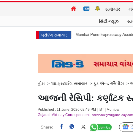
સમાચાર
મ
સિટી ન્યૂઝ
સમ
થીએ આત્મહત્યા કરી
Mumbai Pune Expressway Accident : એ... ધડામ! મિસિંગ લ
બ્રેકિંગ સમાચાર
હોમ
>
લાઇફસ્ટાઈલ સમાચાર
>
ફૂડ એન્ડ રેસિપીઝ
>
આ
આજની રેસિપી: કર્ણાટક સ
Published : 11 June, 2026 02:49 PM | IST | Mumbai
Gujarati Mid-day Correspondent
| feedbackgmd@mid-day.co
Share: