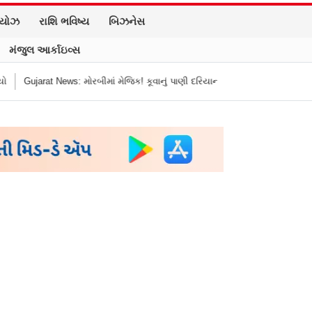
િયોઝ
રાશિ ભવિષ્ય
બિઝનેસ
મંજુલ આર્કાઇવ્સ
ીમાં મેજિક! કૂવાનું પાણી દરિયાનાં મોજાંની જેમ ઊછળવા લાગ્યું, શું કહે છે નિષ્ણાતો?