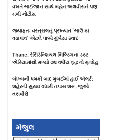
વખતે ભાઈજાન સાથે બહેન અલવીરાને પણ
મળી નોટીસ
જ્યાફતઃ વસ્ત્રાલનું પ્રખ્યાત `ભાઉ કા
વડાપાંવ` એટલે પાક્કો મુંબૈયા સ્વાદ
Thane: રેસિડેન્શિયલ બિલ્ડિંગના ડક્ટ
એરિયામાંથી મળ્યો ૭૨ વર્ષીય વૃદ્ધનો મૃતદેહ
બૉમ્બની ધમકી બાદ મુંબઈમાં હાઈ ઍલર્ટ:
શહેરની સુરક્ષા વધારી તપાસ શરૂ, જુઓ
તસવીરો
મંજુલ