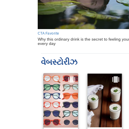
વેબસ્ટોરીઝ