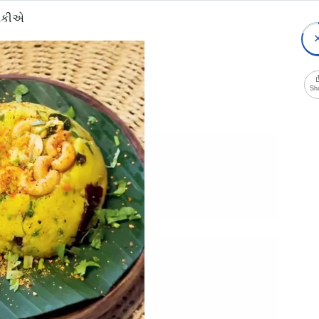
 શકીએ
Sh