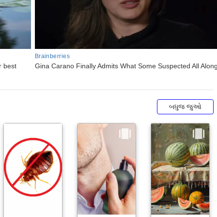
બધુજ જુઓ