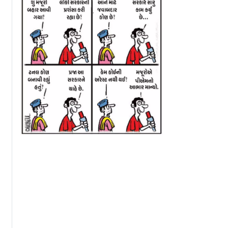
ી : શામ
અંદરથી પીળાં બહારથી
પીળાં