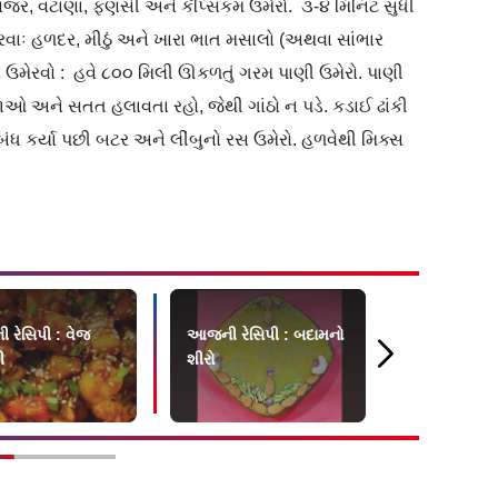
 ગાજર, વટાણા, ફણસી અને કૅપ્સિકમ ઉમેરો. ૩-૪ મિનિટ સુધી
રવાઃ હળદર, મીઠું અને ખારા ભાત મસાલો (અથવા સાંભાર
વો ઉમેરવો : હવે ૮૦૦ મિલી ઊકળતું ગરમ પાણી ઉમેરો. પાણી
 જાઓ અને સતત હલાવતા રહો, જેથી ગાંઠો ન પડે. કડાઈ ઢાંકી
 બંધ કર્યા પછી બટર અને લીંબુનો રસ ઉમેરો. હળવેથી મિક્સ
રેસિપી : વેજ
આજની રેસિપી : બદામનો
આજની રેસિપ
ી
શીરો
સવેરા ઢોકળાં