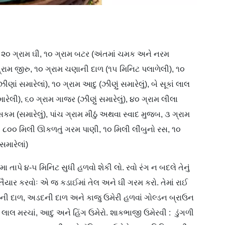
લ, ૨૦ ગ્રામ ઘી, ૧૦ ગ્રામ બટર (અંતમાં ચમક અને નરમ
 ગ્રામ જીરુ, ૧૦ ગ્રામ ચણાની દાળ (૧૫ મિનિટ પલાળેલી), ૧૦
ીણાં સમારેલાં), ૧૦ ગ્રામ આદુ (ઝીણું સમારેલું), બે સૂકાં લાલ
રેલી), ૬૦ ગ્રામ ગાજર (ઝીણું સમારેલું), ૪૦ ગ્રામ લીલા
કમ (સમારેલું), પાંચ ગ્રામ મીઠું અથવા સ્વાદ મુજબ, ૩ ગ્રામ
, ૮૦૦ મિલી ઊકળતું ગરમ પાણી, ૧૦ મિલી લીંબુનો રસ, ૧૦
સમારેલાં)
ા તાપે ૪-૫ મિનિટ સુધી હળવો શેકી લો. રવો રંગ ન બદલે તેનું
 તૈયાર કરવોઃ એ જ કડાઈમાં તેલ અને ઘી ગરમ કરો. તેમાં રાઈ
ણાની દાળ, અડદની દાળ અને કાજુ ઉમેરી હળવાં ગોલ્ડન બ્રાઉન
ૂકાં લાલ મરચાં, આદુ અને હિંગ ઉમેરો. શાકભાજી ઉમેરવી : ડુંગળી