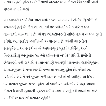
સવાલ રહેતો હોય છે કે દિવાળી ખરેખર કયા દિવસે ઊજવવી અને
પૂજન ક્યારે કરવું.
આ બાબતે જ્યોતિષ અને કર્મકાંડના અભ્યાસી સંતોષ ત્રિવેદીએ
જણાવ્યું હતું કે ‘દિવાળી આ વર્ષે ૨૦ ઑક્ટોબરે બપોરે ૩.૪૪
વાગ્યાથી શરૂ થાય છે, જે ૨૧ ઑક્ટોબરની સાંજે ૫.૫૫ વાગ્યા સુધી
રહેશે. આ પ્રદોષ વ્યાપ્તિની અમાવ્સ્યા છે, એથી ભારતીય
સંસ્કૃતિના આ સંદર્ભેના બે આધારભૂત ગ્રંથો ધર્મસિંધુ અને
નિર્ણયસિંધુ અનુસાર ૨૦ ઑક્ટોબરના બપોર પછી દિવાળીની
ઉજવણી કરી શકાશે. સામાન્યપણે આપણી પરંપરામાં લક્ષ્મીપૂજન,
ચોપડાપૂજન રાતના સમયે કરવામાં આવતું હોય છે. એથી ૨૦
ઑક્ટોબરે રાતે એ પૂજન કરી શકાશે. જે લોકો ઑફિસમાં દિવસ
દરમિયાન પૂજન કરતા હોય એ લોકો ૨૧ ઑક્ટોબરે પણ આખો
દિવસ દિવાળી હોવાથી પૂજન કરી શકશે. બેસતું વર્ષ ૨૨મીએ અને
ભાઈબીજ ૨૩ ઑક્ટોબરે રહેશે.’