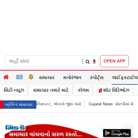
|
OPEN APP
સમાચાર
મનોરંજન
સ્પોર્ટ્સ
લાઈફસ્ટાઈલ
સિટી ન્યૂઝ
સમાચાર તમારે માટે
કૉલમ
શૉટ વિડિઓઝ
t News: મોરબીમાં મેજિક! કૂવાનું પાણી દરિયાનાં મોજાંની જેમ ઊછળવા લાગ્યું, શું કહે 
બ્રેકિંગ સમાચાર