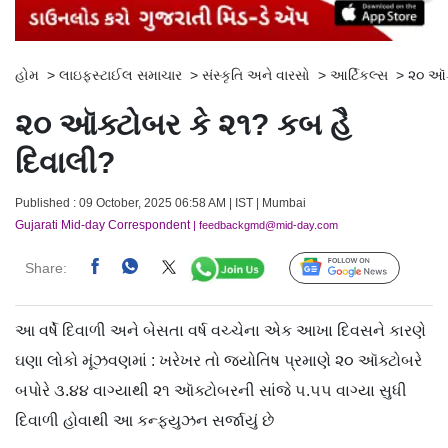
હોમ
>
લાઇફસ્ટાઈલ સમાચાર
>
સંસ્કૃતિ અને વારસો
>
આર્ટિકલ્સ
>
૨૦ ઑક
૨૦ ઑક્ટોબર કે ૨૧? કબ હૈ
દિવાલી?
Published : 09 October, 2025 06:58 AM | IST | Mumbai
Gujarati Mid-day Correspondent
| feedbackgmd@mid-day.com
Share:
Follow Us
આ વર્ષે દિવાળી અને બેસતા વર્ષ વચ્ચેના એક આખા દિવસને કારણે
ઘણા લોકો મૂંઝવણમાં : ખરેખર તો જ્યોતિષ પ્રમાણે ૨૦ ઑક્ટોબરે
બપોરે ૩.૪૪ વાગ્યાથી ૨૧ આ‍ૅક્ટોબરની સાંજે ૫.૫૫ વાગ્યા સુધી
દિવાળી હોવાથી આ કન્ફ્યુઝન સર્જાયું છે