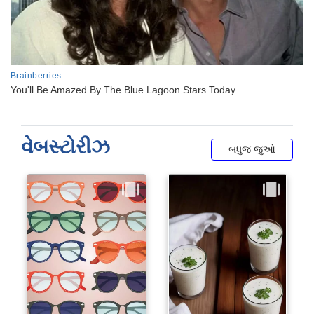
વેબસ્ટોરીઝ
બધુજ જુઓ