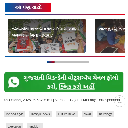
આ પણ વાંચો
જેન-ઝીના અસભ્ય વર્તન માટે ખરા અર્થમાં
ભારતનું મ્યુઝિકલ
જવાબદાર તેમનાં માબાપ છે
09 October, 2025 06:58 AM IST | Mumbai | Gujarati Mid-day Correspondent
ટોચ
life and style
lifestyle news
culture news
diwali
astrology
exclusive
hinduism