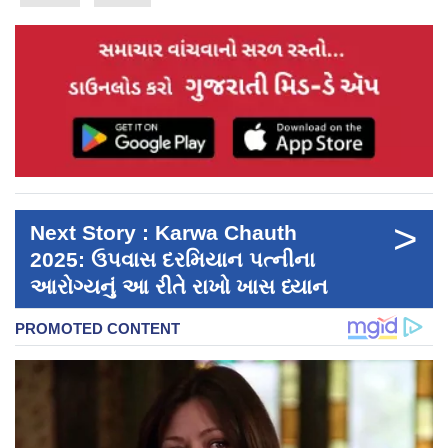
>
Next Story : Karwa Chauth
2025: ઉપવાસ દરમિયાન પત્નીના
આરોગ્યનું આ રીતે રાખો ખાસ ધ્યાન