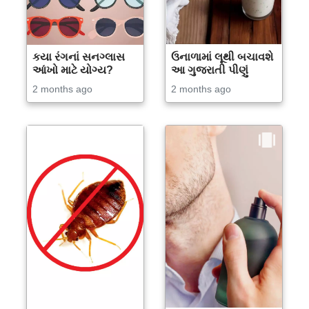
કયા રંગનાં સનગ્લાસ
ઉનાળામાં લૂથી બચાવશે
આંખો માટે યોગ્ય?
આ ગુજરાતી પીણું
2 months ago
2 months ago