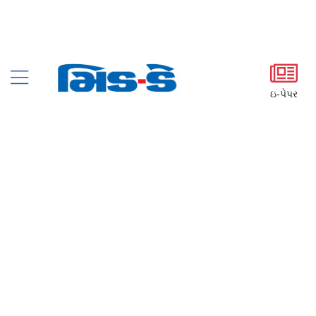
ઇ-પેપર