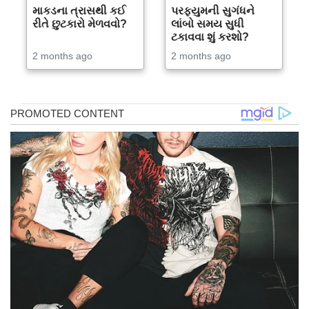
માકડના ત્રાસથી કઈ
પરફ્યુમની સુગંધને
રીતે છુટકારો મેળવવો?
લાંબો સમય સુધી
ટકાવવા શું કરશો?
2 months ago
2 months ago