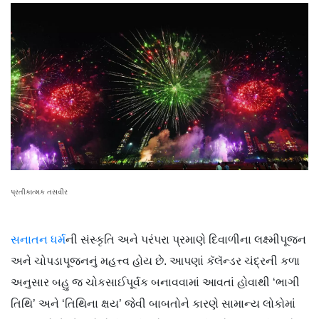
પ્રતીકાત્મક તસવીર
સનાતન ધર્મ
ની સંસ્કૃતિ અને પરંપરા પ્રમાણે દિવાળીના લક્ષ્મીપૂજન
અને ચોપડાપૂજનનું મહત્ત્વ હોય છે. આપણાં કૅલૅન્ડર ચંદ્રની કળા
અનુસાર બહુ જ ચોકસાઈપૂર્વક બનાવવામાં આવતાં હોવાથી ‘ભાગી
તિથિ’ અને ‘તિથિના ક્ષય’ જેવી બાબતોને કારણે સામાન્ય લોકોમાં