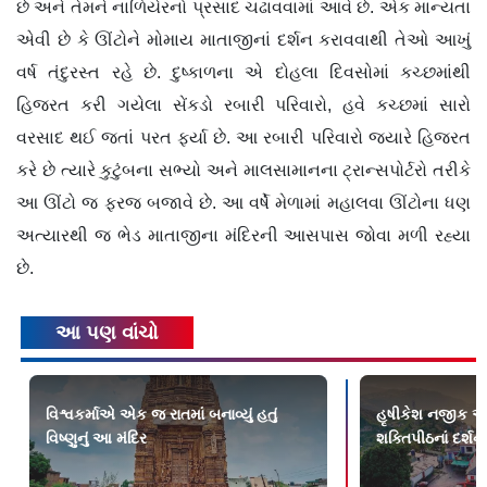
છે અને તેમને નાળિયેરનો પ્રસાદ ચઢાવવામાં આવે છે. એક માન્યતા
એવી છે કે ઊંટોને મોમાય માતાજીનાં દર્શન કરાવવાથી તેઓ આખું
વર્ષ તંદુરસ્ત રહે છે. દુષ્કાળના એ દોહલા દિવસોમાં કચ્છમાંથી
હિજરત કરી ગયેલા સેંકડો રબારી પરિવારો, હવે કચ્છમાં સારો
વરસાદ થઈ જતાં પરત ફર્યા છે. આ રબારી પરિવારો જ્યારે હિજરત
કરે છે ત્યારે કુટુંબના સભ્યો અને માલસામાનના ટ્રાન્સપોર્ટરો તરીકે
આ ઊંટો જ ફરજ બજાવે છે. આ વર્ષે મેળામાં મહાલવા ઊંટોના ધણ
અત્યારથી જ ભેડ માતાજીના મંદિરની આસપાસ જોવા મળી રહ્યા
છે.
આ પણ વાંચો
વિશ્વકર્માએ એક જ રાતમાં બનાવ્યું હતું
હૃષીકેશ નજીક આવ
વિષ્ણુનું આ મંદિર
શક્તિપીઠનાં દર્શન 