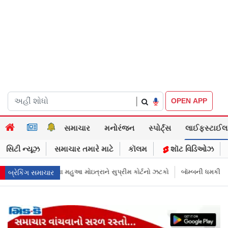
|
OPEN APP
સમાચાર
મનોરંજન
સ્પોર્ટ્સ
લાઈફસ્ટાઈલ
સિટી ન્યૂઝ
સમાચાર તમારે માટે
કૉલમ
શૉટ વિડિઓઝ
 સુપ્રીમ કોર્ટનો ઝટકો
બૉમ્બની ધમકી બાદ મુંબઈમાં હાઈ ઍલર્ટ: શહેરની સુરક્
બ્રેકિંગ સમાચાર