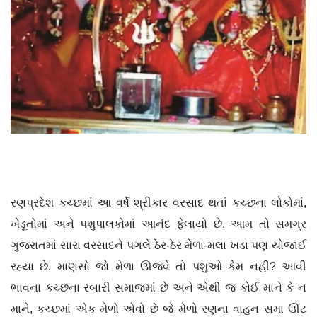
રણપ્રદેશ કચ્છમાં આ વર્ષે શ્રીકાર વરસાદ થતાં કચ્છના લોકોમાં,
ખેડૂતોમાં અને પશુપાલકોમાં આનંદ ફેલાયો છે. આમ તો સમગ્ર
ગુજરાતમાં સારા વરસાદને પગલે ઠેર-ઠેર મેળા-મલા ખડા પણ યોજાઈ
રહ્યા છે. માણસો જો મેળા ઊજવે તો પશુઓ કેમ નહીં? આવી
ભાવના કચ્છના રબારી સમાજમાં છે અને એથી જ કોઈ માને કે ન
માને, કચ્છમાં એક મેળો એવો છે જે મેળો રણના વાહન સમા ઊંટ