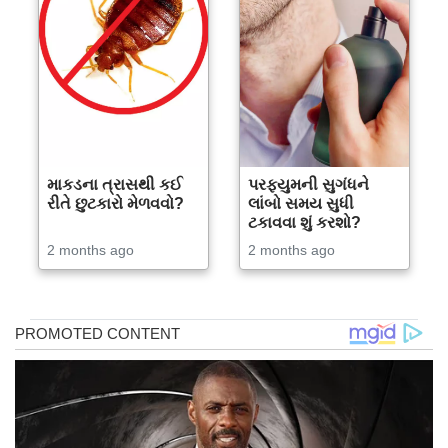
માકડના ત્રાસથી કઈ
પરફ્યુમની સુગંધને
રીતે છુટકારો મેળવવો?
લાંબો સમય સુધી
ટકાવવા શું કરશો?
2 months ago
2 months ago