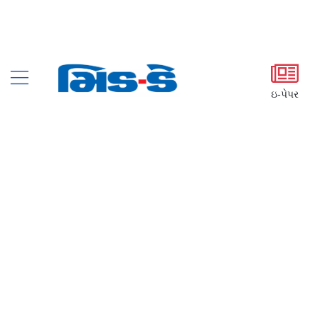
ઇ-પેપર