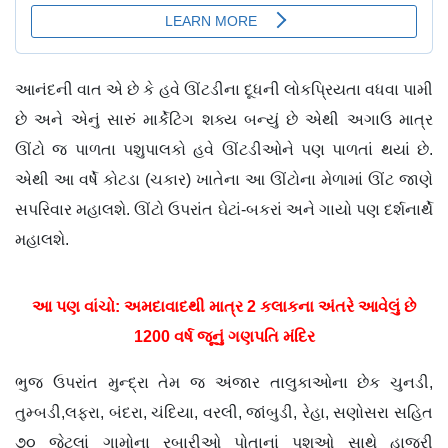
આનંદની વાત એ છે કે હવે ઊંટડીના દૂધની લોકપ્રિયતા વધવા પામી
છે અને એનું સારું માર્કેટિંગ શક્ય બન્યું છે એથી અગાઉ માત્ર
ઊંટો જ પાળતા પશુપાલકો હવે ઊંટડીઓને પણ પાળતાં થયાં છે.
એથી આ વર્ષે કોટડા (ચકાર) ખાતેના આ ઊંટોના મેળામાં ઊંટ જાણે
સપરિવાર મહાલશે. ઊંટો ઉપરાંત ઘેટાં-બકરાં અને ગાયો પણ દર્શનાર્થે
મહાલશે.
આ પણ વાંચો:
અમદાવાદથી માત્ર 2 કલાકના અંતરે આવેલું છે
1200 વર્ષ જૂનું ગણપતિ મંદિર
ભુજ ઉપરાંત મુન્દ્રા તેમ જ અંજાર તાલુકાઓના છેક ચુનડી,
તુમ્બડી,લફરા, બંદરા, ચંદિયા, વરલી, જાંબુડી, રેહા, સણોસરા સહિત
૭૦ જેટલાં ગામોના રબારીઓ પોતાનાં પશુઓ સાથે હાજરી