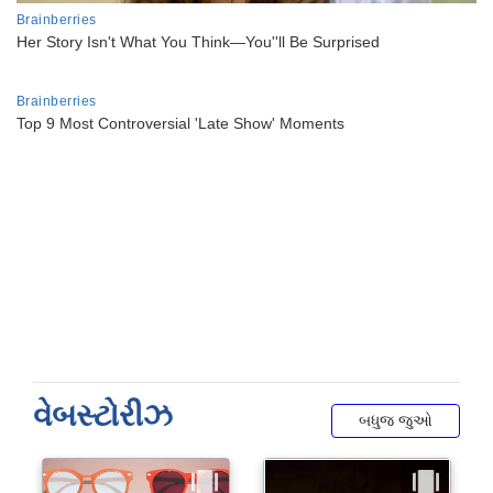
વેબસ્ટોરીઝ
બધુજ જુઓ