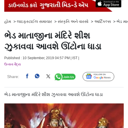
હોમ
>
લાઇફસ્ટાઈલ સમાચાર
>
સંસ્કૃતિ અને વારસો
>
આર્ટિકલ્સ
>
ભેડ મા
ભેડ માતાજીના મંદિરે શીશ
ઝુકાવવા આવશે ઊંટોના ધાડા
Published : 10 September, 2019 04:57 PM | IST |
ઉત્સવ વૈદ્ય
Share:
Follow Us
ભેડ માતાજીના મંદિરે શીશ ઝુકાવવા આવશે ઊંટોના ધાડા