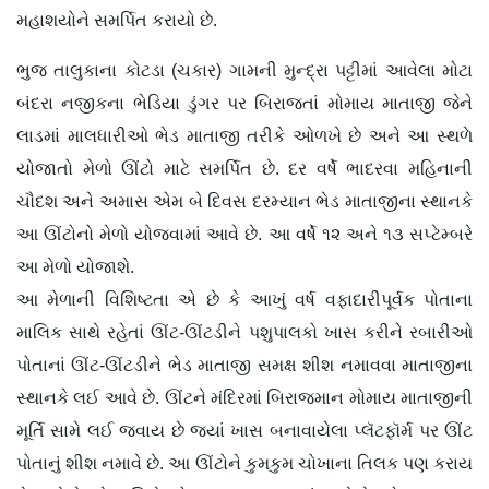
મહાશયોને સમર્પિત કરાયો છે.
ભુજ તાલુકાના કોટડા (ચકાર) ગામની મુન્દ્રા પટ્ટીમાં આવેલા મોટા
બંદરા નજીકના ભેડિયા ડુંગર પર બિરાજતાં મોમાય માતાજી જેને
લાડમાં માલધારીઓ ભેડ માતાજી તરીકે ઓળખે છે અને આ સ્થળે
યોજાતો મેળો ઊંટો માટે સમર્પિત છે. દર વર્ષે ભાદરવા મહિનાની
ચૌદશ અને અમાસ એમ બે દિવસ દરમ્યાન ભેડ માતાજીના સ્થાનકે
આ ઊંટોનો મેળો યોજવામાં આવે છે. આ વર્ષે ૧૨ અને ૧૩ સપ્ટેમ્બરે
આ મેળો યોજાશે.
આ મેળાની વિશિષ્ટતા એ છે કે આખું વર્ષ વફાદારીપૂર્વક પોતાના
માલિક સાથે રહેતાં ઊંટ-ઊંટડીને પશુપાલકો ખાસ કરીને રબારીઓ
પોતાનાં ઊંટ-ઊંટડીને ભેડ માતાજી સમક્ષ શીશ નમાવવા માતાજીના
સ્થાનકે લઈ આવે છે. ઊંટને મંદિરમાં બિરાજમાન મોમાય માતાજીની
મૂર્તિ સામે લઈ જવાય છે જ્યાં ખાસ બનાવાયેલા પ્લૅટફૉર્મ પર ઊંટ
પોતાનું શીશ નમાવે છે. આ ઊંટોને કુમકુમ ચોખાના તિલક પણ કરાય