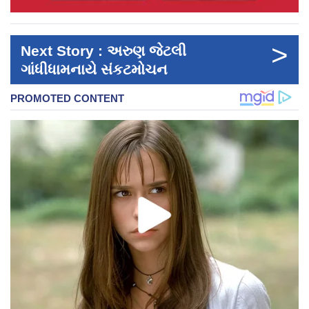
>
Next Story : અરુણ જેટલી
ગાંધીધામનાયે સંકટમોચન