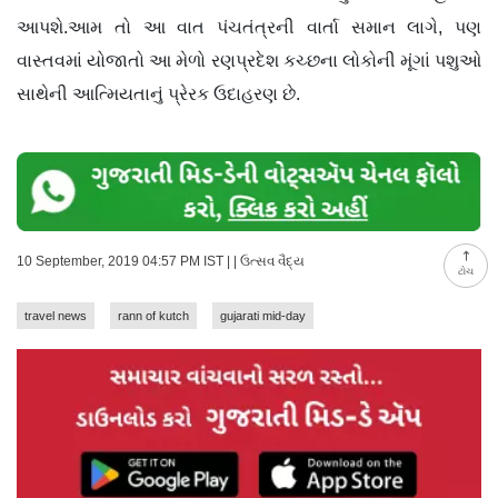
આપશે.આમ તો આ વાત પંચતંત્રની વાર્તા સમાન લાગે, પણ
વાસ્તવમાં યોજાતો આ મેળો રણપ્રદેશ કચ્છના લોકોની મૂંગાં પશુઓ
સાથેની આત્મિયતાનું પ્રેરક ઉદાહરણ છે.
10 September, 2019 04:57 PM IST | | ઉત્સવ વૈદ્ય
ટોચ
travel news
rann of kutch
gujarati mid-day