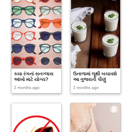
કયા રંગનાં સનગ્લાસ
ઉનાળામાં લૂથી બચાવશે
આંખો માટે યોગ્ય?
આ ગુજરાતી પીણું
2 months ago
2 months ago