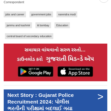
Correspondent
jobs and career
government jobs
narendra modi
jammu and kashmir
iit bombay
Education
central board of secondary education
>
Next Story : Gujarat Police
Recruitment 2024: પોલીસ
ભરતીની પરીક્ષામાં બદલાઈ ગયા