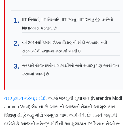
IIT ભિલાઈ, IIT તિરુપતિ, IIT જમ્મુ, IIITDM કુર્નૂલ વગેરેનો
શિલાન્યાસ કરવાના છે
વર્ષ 2014થી દેશમાં ઉચ્ચ શિક્ષણની મોટી સંખ્યામાં નવી
સંસ્થાઓની સ્થાપના કરવામાં આવી છે
સરકારી યોજનાઓના લાભાર્થીઓ સાથે સંવાદનું પણ આયોજન
કરવામાં આવ્યું છે
વડાપ્રધાન નરેન્દ્ર મોદી
આજે જમ્મુની મુલાકાત (Narendra Modi
Jammu Visit) લેવાના છે. ખાસ તો આજની તેમની આ મુલાકાત
શિક્ષણ ક્ષેત્રે બહુ મોટો અમૂલ્ય લાભ આપે તેવી છે. તમને જણાવી
દઈએ કે આજની નરેન્દ્ર મોદીની આ મુલાકાત દરમિયાન તેઓ રૂ.