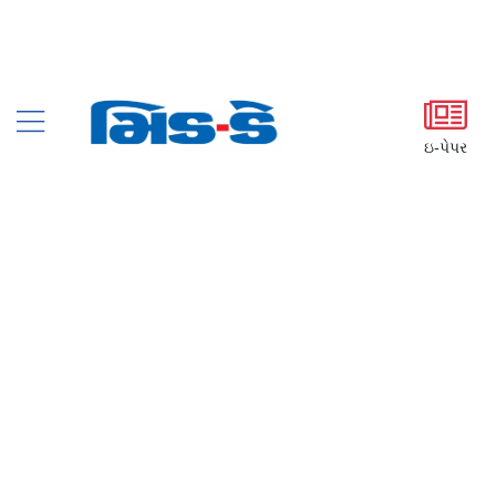
ઇ-પેપર