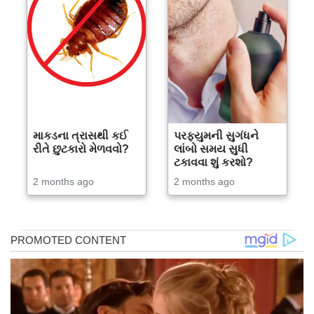
માકડના ત્રાસથી કઈ
પરફ્યુમની સુગંધને
રીતે છુટકારો મેળવવો?
લાંબો સમય સુધી
ટકાવવા શું કરશો?
2 months ago
2 months ago