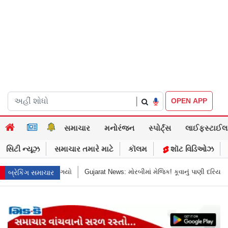
|
OPEN APP
સમાચાર
મનોરંજન
સ્પોર્ટ્સ
લાઈફસ્ટાઈલ
સિટી ન્યૂઝ
સમાચાર તમારે માટે
કૉલમ
શૉટ વિડિઓઝ
રબીમાં મેજિક! કૂવાનું પાણી દરિયાનાં મોજાંની જેમ ઊછળવા લાગ્યું, શું કહે છે નિષ્ણાતો
બ્રેકિંગ સમાચાર