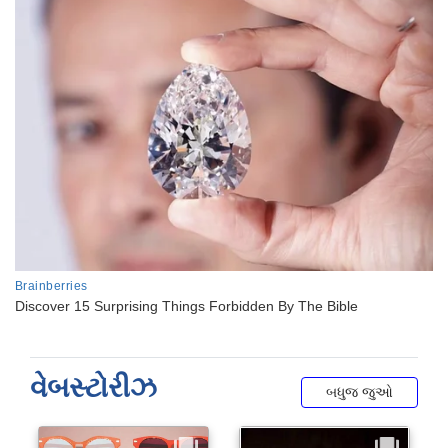
વેબસ્ટોરીઝ
બધુજ જુઓ