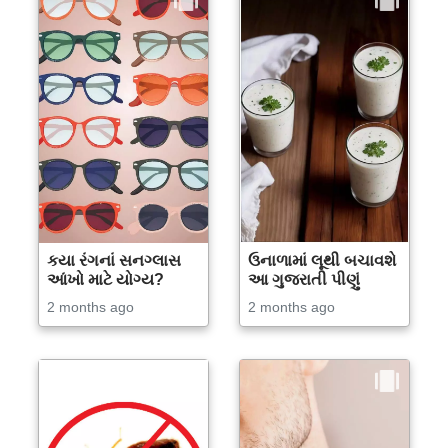
કયા રંગનાં સનગ્લાસ
ઉનાળામાં લૂથી બચાવશે
આંખો માટે યોગ્ય?
આ ગુજરાતી પીણું
2 months ago
2 months ago