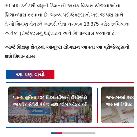
30,500 કરોડથી વધુની કિંમતની અનેક વિકાસ યોજનાઓનો
શિલાન્યાસ કરવાના છે. અન્ય પ્રોજેક્ટ્સ તો ખરા જ પણ સાથે
તેઓ શિક્ષણ ક્ષેત્રને આવરી લેતા લગભગ 13,375 કરોડ રૂપિયાના
અનેક પ્રોજેક્ટ્સનું ઉદ્ઘાટન અને શિલાન્યાસ કરવાના છે.
આજે શિક્ષણ ક્ષેત્રમાં આમૂલ્ય યોગદાન આપતાં આ પ્રોજેક્ટ્સનો
થશે શિલાન્યાસ
આ પણ વાંચો
પારૂલ યુનિના 234 વિદ્યાર્થીઓને ટીસીએસે
જગતભરમાં છટણીઓ 
આકર્ષક સેલેરી પેકેજ સાથે જોબ ઓફર કરી
ભારતમાં ડેલૉઇટ 