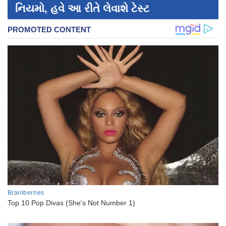
નિયમો, હવે આ રીતે લેવાશે ટેસ્ટ