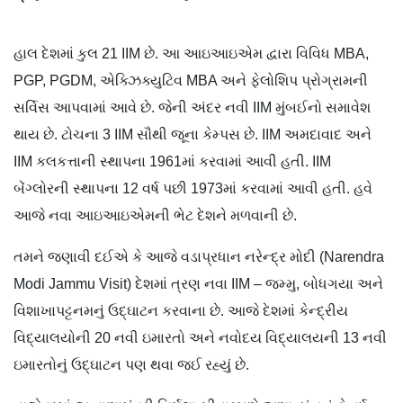
હાલ દેશમાં કુલ 21 IIM છે. આ આઇઆઇએમ દ્વારા વિવિધ MBA,
PGP, PGDM, એક્ઝિક્યુટિવ MBA અને ફેલોશિપ પ્રોગ્રામની
સર્વિસ આપવામાં આવે છે. જેની અંદર નવી IIM મુંબઈનો સમાવેશ
થાય છે. ટોચના 3 IIM સૌથી જૂના કેમ્પસ છે. IIM અમદાવાદ અને
IIM કલકત્તાની સ્થાપના 1961માં કરવામાં આવી હતી. IIM
બેંગ્લોરની સ્થાપના 12 વર્ષ પછી 1973માં કરવામાં આવી હતી. હવે
આજે નવા આઇઆઇએમની ભેટ દેશને મળવાની છે.
તમને જણાવી દઈએ કે આજે વડાપ્રધાન નરેન્દ્ર મોદી (Narendra
Modi Jammu Visit) દેશમાં ત્રણ નવા IIM – જમ્મુ, બોધગયા અને
વિશાખાપટ્ટનમનું ઉદ્ઘાટન કરવાના છે. આજે દેશમાં કેન્દ્રીય
વિદ્યાલયોની 20 નવી ઇમારતો અને નવોદય વિદ્યાલયની 13 નવી
ઇમારતોનું ઉદ્ઘાટન પણ થવા જઈ રહ્યું છે.