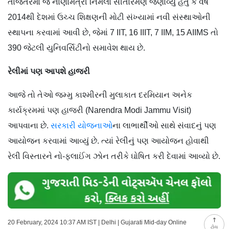
તાજેતરમાં જ નાણામંત્રી નિર્મલા સીતારમણે જણાવ્યું હતું કે વર્ષ
2014થી દેશમાં ઉચ્ચ શિક્ષણની મોટી સંખ્યામાં નવી સંસ્થાઓની
સ્થાપના કરવામાં આવી છે, જેમાં 7 IIT, 16 IIIT, 7 IIM, 15 AIIMS તો
390 જેટલી યુનિવર્સિટીનો સમાવેશ થાય છે.
રેલીમાં પણ આપશે હાજરી
આજે તો તેઓ જમ્મુ કાશ્મીરની મુલાકાત દરમિયાન અનેક
કાર્યક્રમમાં પણ હાજરી (Narendra Modi Jammu Visit)
આપવાના છે.
સરકારી યોજનાઓ
ના લાભાર્થીઓ સાથે સંવાદનું પણ
આયોજન કરવામાં આવ્યું છે. ત્યાં રેલીનું પણ આયોજન હોવાથી
રેલી વિસ્તારને નો-ફ્લાઈંગ ઝોન તરીકે ઘોષિત કરી દેવામાં આવ્યો છે.
20 February, 2024 10:37 AM IST | Delhi | Gujarati Mid-day Online
ટોચ