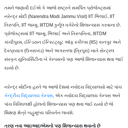
તમને જણાવી દઈએ કે આજે રાષ્ટ્રને સમર્પિત પ્રોજેક્ટ્સમાં
નરેન્દ્ર મોદી (Narendra Modi Jammu Visit) IIT ભિલાઈ, IIT
તિરુપતિ, IIT જમ્મુ, IIITDM કુર્નૂલ વગેરેનો શિલાન્યાસ કરવાના છે.
પ્રોજેક્ટ્સમાં IIT જમ્મુ, ભિલાઈ અને તિરુપતિના, IIITDM
કાંચીપુરમ, ઈન્ડિયન ઈન્સ્ટિટ્યૂટ ઑફ સ્કીલ્સ (IIS) કાનપુર અને
દેવપ્રયાગ (ઉત્તરાખંડ) અને અગરતલા (ત્રિપુરા) ખાતે સેન્ટ્રલ
સંસ્કૃત યુનિવર્સિટીના બે કેમ્પસનો પણ આજે શિલાન્યાસ થવા જઈ
રહ્યો છે.
નરેન્દ્ર મોદીના હસ્તે જ આજે દેશમાં નવોદય વિદ્યાલયો માટે પાંચ
કેન્દ્રીય વિદ્યાલય કેમ્પસ
, એક નવોદય વિદ્યાલય કેમ્પસ અને
પાંચ વિવિધલક્ષી હોલનો શિલાન્યાસ પણ થવા જઈ રહ્યો છે જે
શિક્ષણ ક્ષેત્રે બહુમૂલ્ય પરિવર્તન લાવશે.
ત્રણ નવા આઇઆઇએમનો પણ શિલાન્યાસ થવાનો છે