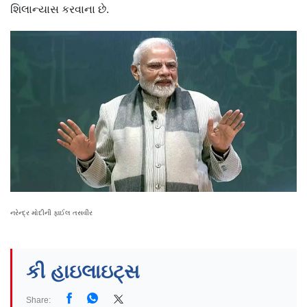
શિલાન્યાસ કરવાના છે.
નરેન્દ્ર મોદીની ફાઈલ તસવીર
કી હાઇલાઇટ્સ
Share: