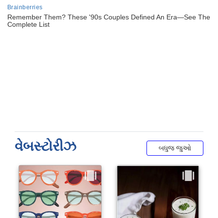
વેબસ્ટોરીઝ
બધુજ જુઓ