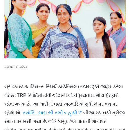
ગંગા માઈ કી બેટિયાં
બ્રૉડકાસ્ટ ઑડિયન્સ રિસર્ચ કાઉન્સિલ (BARC)એ જાહેર કરેલા
લેટેસ્ટ TRP રિપોર્ટમાં ટીવી-શોઝની લોકપ્રિયતામાં મોટા ફેરફારો
જોવા મળ્યા છે. આ યાદીમાં ઘણાં અઠવાડિયાં સુધી નંબર વન પર
રહેલો શો
‘ક્યોંકિ...સાસ ભી કભી બહૂ થી 2’
બીજા સ્થાનથી ત્રીજા
સ્થાન પર ખસી ગયો છે. જોકે ‘વસુધા’એ પોતાની શાનદાર