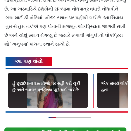
લોકપ્રિયતા જાળવી રાખી છે અને નંબર વનનું સ્થાન જાળવી રાખ્યું
છે. આ અઠવાડિયે દર્શકોની સંખ્યામાં નોંધપાત્ર વધારો નોંધાવીને
‘ગંગા માઈ કી બેટિયાં’ બીજા સ્થાન પર પહોંચી ગઈ છે. આ સિવાય
‘તુમ સે તુમ તક’એ પણ પોતાની મજબૂત લોકપ્રિયતા જાળવી રાખી
છે અને ચોથું સ્થાન મેળવ્યું છે જ્યારે રૂપાલી ગાંગુલીનો લોકપ્રિય
શો ‘અનુપમા’ પાંચમા સ્થાને રહ્યો છે.
આ પણ વાંચો
હું છૂટાછેડાના દસ્તાવેજો પર સહી કરી ચૂકી
એક સમયે લોકો મન
છું અને સમગ્ર પ્રક્રિયા પૂર્ણ થઈ ગઈ છે
હતા