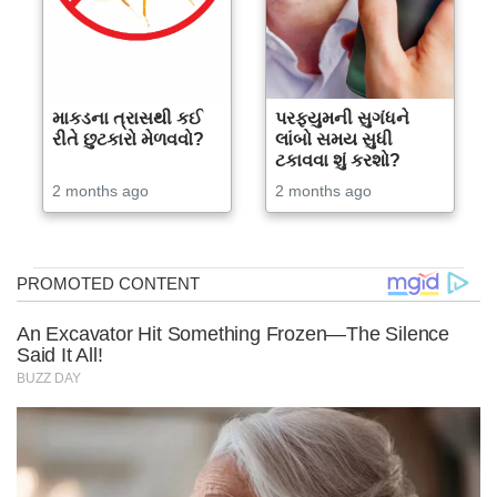
માકડના ત્રાસથી કઈ
પરફ્યુમની સુગંધને
રીતે છુટકારો મેળવવો?
લાંબો સમય સુધી
ટકાવવા શું કરશો?
2 months ago
2 months ago