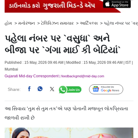
હોમ
>
મનોરંજન
>
ટેલિવિઝન સમાચાર
>
આર્ટિકલ્સ
>
પહેલા નંબર પર `વસુ
પહેલા નંબર પર `વસુધા` અને
બીજા પર `ગંગા માઈ કી બેટિયાં`
Published : 15 May, 2026 09:46 AM | Modified : 15 May, 2026 09:46 AM | IST |
Mumbai
Gujarati Mid-day Correspondent
| feedbackgmd@mid-day.com
Share:
Follow Us
આ સિવાય ‘તુમ સે તુમ તક’એ પણ પોતાની મજબૂત લોકપ્રિયતા
જાળવી રાખી છે