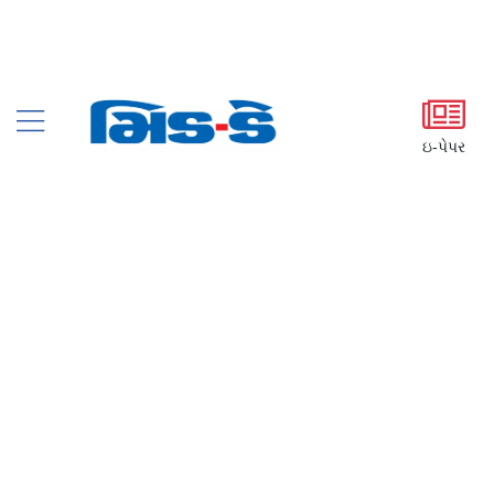
ઇ-પેપર