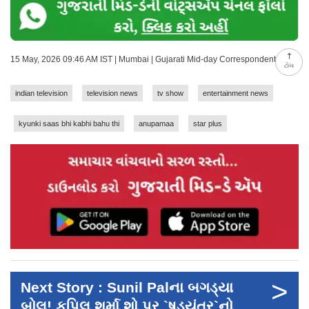
15 May, 2026 09:46 AM IST | Mumbai | Gujarati Mid-day Correspondent
ટોચ
indian television
television news
tv show
entertainment news
kyunki saas bhi kabhi bahu thi
anupamaa
star plus
>
Next Story : Sunil Palના બગડ્યા
બોલ! કપિલ શર્મા શો પર `ષડયંત્ર`નો