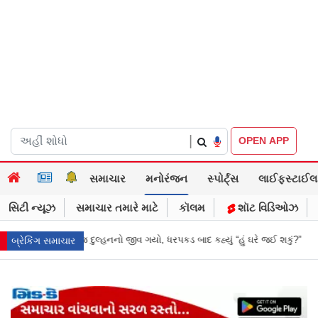
|
OPEN APP
સમાચાર
મનોરંજન
સ્પોર્ટ્સ
લાઈફસ્ટાઈલ
સિટી ન્યૂઝ
સમાચાર તમારે માટે
કૉલમ
શૉટ વિડિઓઝ
 ગયો, ધરપકડ બાદ કહ્યું “હું ઘરે જઈ શકું?”
‘હું બાબા બાગેશ્વર નથી...’: IIT દિલ્
બ્રેકિંગ સમાચાર