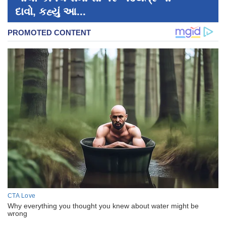
દાવો, કહ્યું આ...