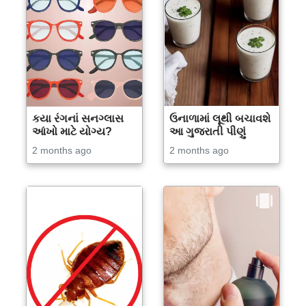
કયા રંગનાં સનગ્લાસ
ઉનાળામાં લૂથી બચાવશે
આંખો માટે યોગ્ય?
આ ગુજરાતી પીણું
2 months ago
2 months ago