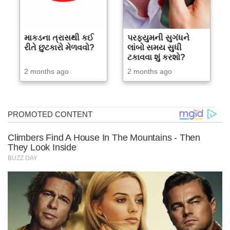
માકડના ત્રાસથી કઈ
પરફ્યુમની સુગંધને
રીતે છુટકારો મેળવવો?
લાંબો સમય સુધી
ટકાવવા શું કરશો?
2 months ago
2 months ago