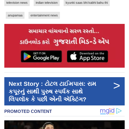
television news
indian television
kyunki saas bhi kabhi bahu thi
anupamaa
entertainment news
>
Next Story : ટોટલ ટાઈમપાસ: રામ
કપૂરનું સાથી પુરુષ સ્પર્ધક સાથે
લિપલૉક કે પછી એની ઍક્ટિંગ?