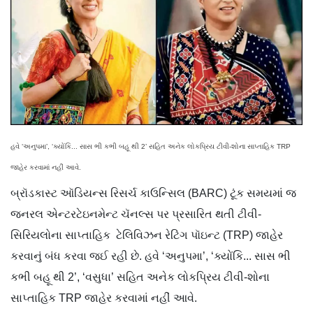
હવે ‘અનુપમા’, ‘ક્યોંકિ... સાસ ભી કભી બહૂ થી 2’ સહિત અનેક લોકપ્રિય ટીવી-શોના સાપ્તાહિક TRP
જાહેર કરવામાં નહીં આવે.
બ્રૉડકાસ્ટ ઑડિયન્સ રિસર્ચ કાઉન્સિલ (BARC) ટૂંક સમયમાં જ
જનરલ એન્ટરટેઇનમેન્ટ ચૅનલ્સ પર પ્રસારિત થતી ટીવી-
સિરિયલોના સાપ્તાહિક ટેલિવિઝન રેટિંગ પૉઇન્ટ (TRP) જાહેર
કરવાનું બંધ કરવા જઈ રહી છે. હવે ‘અનુપમા’, ‘ક્યોંકિ... સાસ ભી
કભી બહૂ થી 2’, ‘વસુધા’ સહિત અનેક લોકપ્રિય ટીવી-શોના
સાપ્તાહિક TRP જાહેર કરવામાં નહીં આવે.