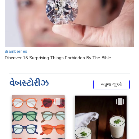
વેબસ્ટોરીઝ
બધુજ જુઓ