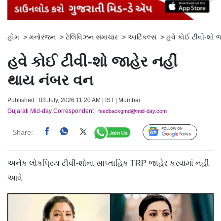
હોમ
>
મનોરંજન
>
ટેલિવિઝન સમાચાર
>
આર્ટિકલ્સ
>
હવે કોઈ ટીવી-શો જ
હવે કોઈ ટીવી-શો જાહેર નહીં
થાય નંબર વન
Published : 03 July, 2026 11:20 AM | IST | Mumbai
Gujarati Mid-day Correspondent
| feedbackgmd@mid-day.com
Share:
Follow Us
અનેક લોકપ્રિય ટીવી-શોના સાપ્તાહિક TRP જાહેર કરવામાં નહીં
આવે