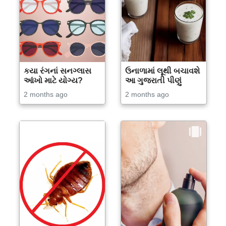
કયા રંગનાં સનગ્લાસ
ઉનાળામાં લૂથી બચાવશે
આંખો માટે યોગ્ય?
આ ગુજરાતી પીણું
2 months ago
2 months ago