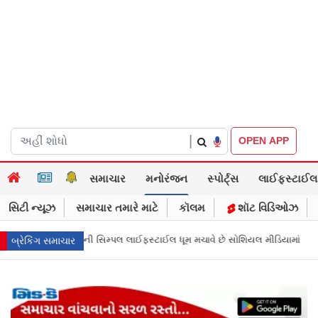
|
OPEN APP
સમાચાર
મનોરંજન
સ્પોર્ટ્સ
લાઈફસ્ટાઈલ
સિટી ન્યૂઝ
સમાચાર તમારે માટે
કૉલમ
શૉટ વિડિઓઝ
મ મચાવે છે સોશિયલ મીડિયામાં
માર્ક ઝુકરબર્ગે માની Metaની ભૂલ, ચાઈલ્ડ અબ્યૂ
બ્રેકિંગ સમાચાર