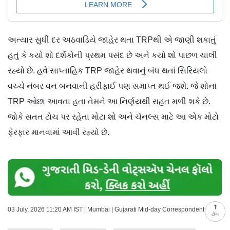
અત્યાર સુધી દર અઠવાડિયે જાહેર થતા TRPથી એ જાણી શકાતું
હતું કે કયો શો દર્શકોની પ્રથમ પસંદ છે અને કયો શો પાછળ ચાલી
રહ્યો છે. હવે સાપ્તાહિક TRP જાહેર થવાનું બંધ થતાં સિરિયલો
વચ્ચે નંબર વન બનવાની હરીફાઈ પણ સમાપ્ત થઈ જશે. જે શોના
TRP ઓછા આવતા હતા તેમને આ નિર્ણયથી રાહત મળી શકે છે.
જોકે સતત ટોચ પર રહેતા મોટા શો અને ચૅનલ્સ માટે આ એક મોટો
ફેરફાર માનવામાં આવી રહ્યો છે.
03 July, 2026 11:20 AM IST | Mumbai | Gujarati Mid-day Correspondent
ટોચ