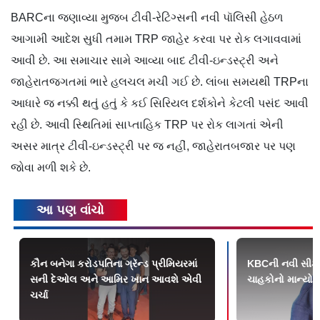
BARCના જણાવ્યા મુજબ ટીવી-રેટિંગ્સની નવી પૉલિસી હેઠળ
આગામી આદેશ સુધી તમામ TRP જાહેર કરવા પર રોક લગાવવામાં
આવી છે. આ સમાચાર સામે આવ્યા બાદ ટીવી-ઇન્ડસ્ટ્રી અને
જાહેરાતજગતમાં ભારે હલચલ મચી ગઈ છે. લાંબા સમયથી TRPના
આધારે જ નક્કી થતું હતું કે કઈ સિરિયલ દર્શકોને કેટલી પસંદ આવી
રહી છે. આવી સ્થિતિમાં સાપ્તાહિક TRP પર રોક લાગતાં એની
અસર માત્ર ટીવી-ઇન્ડસ્ટ્રી પર જ નહીં, જાહેરાતબજાર પર પણ
જોવા મળી શકે છે.
આ પણ વાંચો
કૌન બનેગા કરોડપતિના ગ્રૅન્ડ પ્રીમિયરમાં
KBCની નવી સીઝન
સની દેઓલ અને આમિર ખાન આવશે એવી
ચાહકોનો માન્યો
ચર્ચા