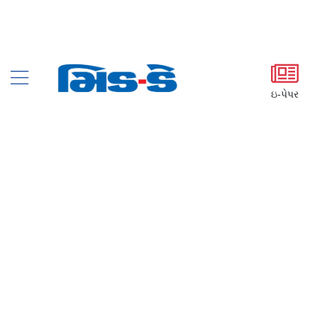
ઇ-પેપર