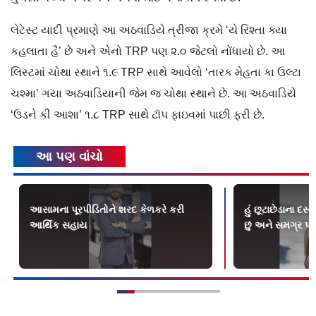
લેટેસ્ટ યાદી પ્રમાણે આ અઠવાડિયે ત્રીજા ક્રમે ‘યે રિશ્તા ક્યા
કહલાતા હૈ’ છે અને એનો TRP પણ ૨.૦ જેટલો નોંધાયો છે. આ
લિસ્ટમાં ચોથા સ્થાને ૧.૯ TRP સાથે આવેલો ‘તારક મેહતા કા ઉલ્ટા
ચશ્મા’ ગયા અઠવાડિયાની જેમ જ ચોથા સ્થાને છે. આ અઠવાડિયે
‘ઉડને કી આશા’ ૧.૮ TRP સાથે ટૉપ ફાઇવમાં પાછી ફરી છે.
આ પણ વાંચો
આસામના પૂરપીડિતોને શરદ કેળકરે કરી
હું છૂટાછેડાના દસ
આર્થિક સહાય
છું અને સમગ્ર પ્ર