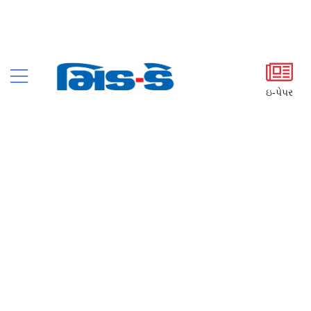
ઇ-પેપર