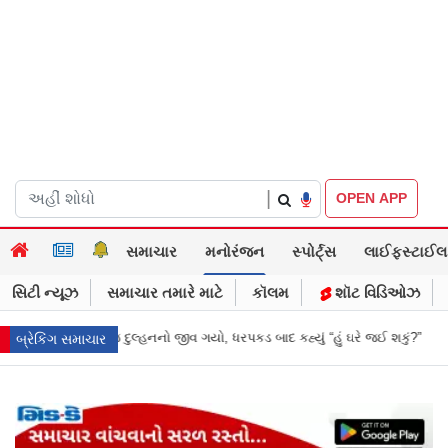
|
OPEN APP
સમાચાર
મનોરંજન
સ્પોર્ટ્સ
લાઈફસ્ટાઈલ
સિટી ન્યૂઝ
સમાચાર તમારે માટે
કૉલમ
શૉટ વિડિઓઝ
બાદ કહ્યું “હું ઘરે જઈ શકું?”
‘હું બાબા બાગેશ્વર નથી...’: IIT દિલ્હીમાં વિદ્યાર
બ્રેકિંગ સમાચાર