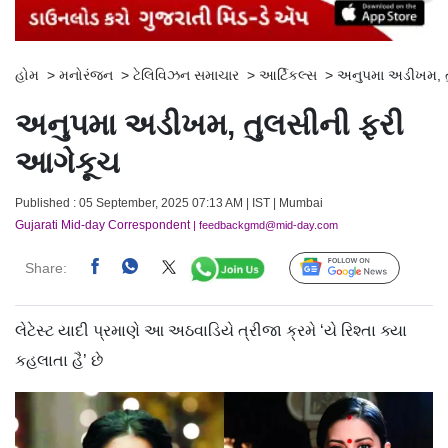
હોમ
>
મનોરંજન
>
ટેલિવિઝન સમાચાર
>
આર્ટિકલ્સ
>
અનુપમા અડીખમ, ત
અનુપમા અડીખમ, તુલસીની ફરી
આગેકૂચ
Published : 05 September, 2025 07:13 AM | IST | Mumbai
Gujarati Mid-day Correspondent
| feedbackgmd@mid-day.com
Share:
Follow Us
લેટેસ્ટ યાદી પ્રમાણે આ અઠવાડિયે ત્રીજા ક્રમે ‘યે રિશ્તા ક્યા
કહલાતા હૈ’ છે