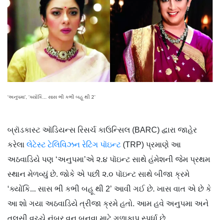
‘અનુપમા’, ‘ક્યોંકિ... સાસ ભી કભી બહૂ થી 2’
બ્રૉડકાસ્ટ ઑડિયન્સ રિસર્ચ કાઉન્સિલ (BARC) દ્વારા જાહેર
કરેલા
લેટેસ્ટ ટેલિવિઝન રેટિંગ પૉઇન્ટ
(TRP) પ્રમાણે આ
અઠવાડિયે પણ ‘અનુપમા’એ ૨.૪ પૉઇન્ટ સાથે હંમેશની જેમ પ્રથમ
સ્થાન મેળવ્યું છે. જોકે એ પછી ૨.૦ પૉઇન્ટ સાથે બીજા ક્રમે
‘ક્યોંકિ... સાસ ભી કભી બહૂ થી 2’ આવી ગઈ છે. ખાસ વાત એ છે કે
આ શો ગયા અઠવાડિયે ત્રીજા ક્રમે હતો. આમ હવે અનુપમા અને
તુલસી વચ્ચે નંબર વન બનવા માટે ગળાકાપ સ્પર્ધા છે.