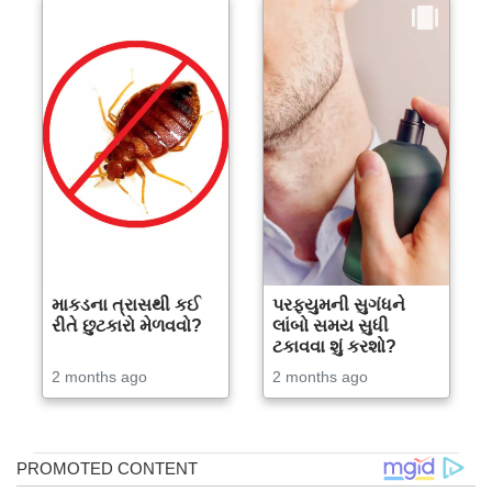
માકડના ત્રાસથી કઈ
પરફ્યુમની સુગંધને
રીતે છુટકારો મેળવવો?
લાંબો સમય સુધી
ટકાવવા શું કરશો?
2 months ago
2 months ago