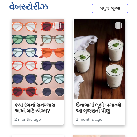
વેબસ્ટોરીઝ
બધુજ જુઓ
કયા રંગનાં સનગ્લાસ
ઉનાળામાં લૂથી બચાવશે
આંખો માટે યોગ્ય?
આ ગુજરાતી પીણું
2 months ago
2 months ago