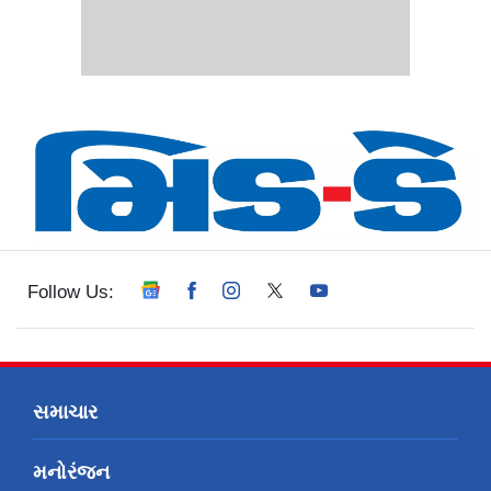
Follow Us:
સમાચાર
મનોરંજન