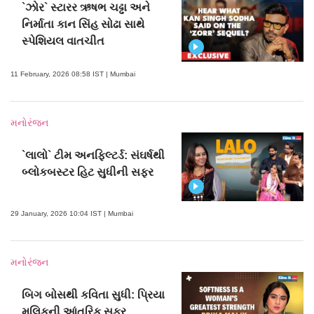
`ઝોર` સ્ટારર ઋષભ ચઢ્ઢા અને
નિર્માતા કાન સિંહ સોઢા સાથે
સ્પેશિયલ વાતચીત
11 February, 2026 08:58 IST | Mumbai
મનોરંજન
`લાલો` ટીમ અનફિલ્ટર્ડ: સંઘર્ષથી
બ્લોકબસ્ટર હિટ સુધીની સફર
29 January, 2026 10:04 IST | Mumbai
મનોરંજન
બિગ બોસથી કવિતા સુધી: પ્રિયા
મલિકની આંતરિક સફર