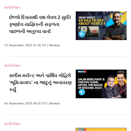
મનોરંજન
છેલ્લો દિવાસથી વશ લેવલ 2 સુધી!
કૃષ્ણદેવ યાજ્ઞિકની સફળતા
પાછળની અતુલ્ય વાર્તા
15 September, 2025 07:36 IST | Mumbai
મનોરંજન
સલીમ મર્ચન્ટ અને પાર્થિવ ગોહિલે
‘ભૂમિ-૨૦૨૫’ ના જાદુનું અનાવરણ
કર્યું
04 September, 2025 08:20 IST | Mumbai
મનોરંજન