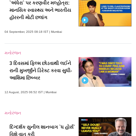
`અંધેરા` પર કરણવીર મલ્હોત્રા:
માનસિક સ્વાસ્થ્ય અને ભારતીય
હૉરરની મોટી છલાંગ
04 September, 2025 08:18 IST | Mumbai
મનોરંજન
3 દિવસમાં ફિલ્મ છોડવાથી લઈને
રાની મુખર્જીને ડિરેક્ટ કરવા સુધી-
આશિમા છિબ્બર
12 August, 2025 06:52 IST | Mumbai
મનોરંજન
દિગ્દર્શક સુનીલ શાનબાગ `ધ હોર્સ`
વિશે વાત કરી