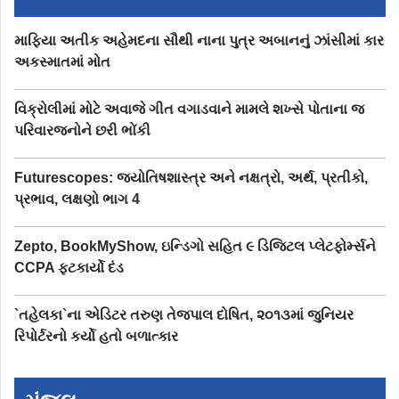
માફિયા અતીક અહેમદના સૌથી નાના પુત્ર અબાનનું ઝાંસીમાં કાર
અકસ્માતમાં મોત
વિક્રોલીમાં મોટે અવાજે ગીત વગાડવાને મામલે શખ્સે પોતાના જ
પરિવારજનોને છરી ભોંકી
Futurescopes: જ્યોતિષશાસ્ત્ર અને નક્ષત્રો, અર્થ, પ્રતીકો,
પ્રભાવ, લક્ષણો ભાગ 4
Zepto, BookMyShow, ઇન્ડિગો સહિત ૯ ડિજિટલ પ્લેટફોર્મ્સને
CCPA ફટકાર્યો દંડ
`તહેલકા`ના એડિટર તરુણ તેજપાલ દોષિત, ૨૦૧૩માં જુનિયર
રિપોર્ટરનો કર્યો હતો બળાત્કાર