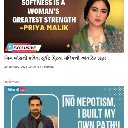
બિગ બોસથી કવિતા સુધી: પ્રિયા મલિકની આંતરિક સફર
29 January, 2026 10:00 IST | Mumbai
મનોરંજન