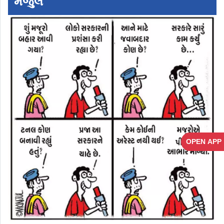
મંજુલ
OPEN APP