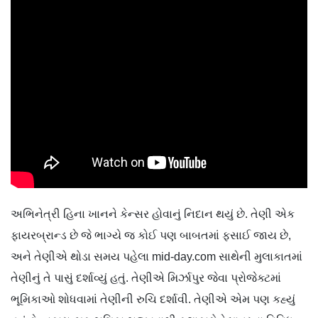
અભિનેત્રી હિના ખાનને કેન્સર હોવાનું નિદાન થયું છે. તેણી એક
ફાયરબ્રાન્ડ છે જે ભાગ્યે જ કોઈ પણ બાબતમાં ફસાઈ જાય છે,
અને તેણીએ થોડા સમય પહેલા mid-day.com સાથેની મુલાકાતમાં
તેણીનું તે પાસું દર્શાવ્યું હતું. તેણીએ મિર્ઝાપુર જેવા પ્રોજેક્ટમાં
ભૂમિકાઓ શોધવામાં તેણીની રુચિ દર્શાવી. તેણીએ એમ પણ કહ્યું