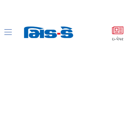
ઇ-પેપર