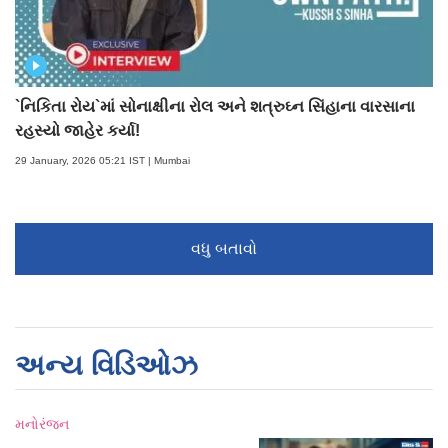
`નિકિતા રોય`માં સોનાક્ષીના રોલ અને શત્રુઘ્ન સિંહાના વારસાના
રહસ્યો જાહેર કર્યા!
29 January, 2026 05:21 IST | Mumbai
વધુ બતાવો
અન્ય વિડિઓઝ
મનોરંજન