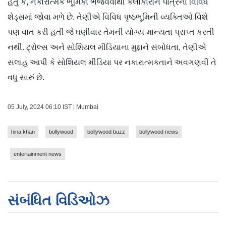
હતું કે, નકારાત્મક ભૂમિકા ભજવવાથી કલાકારોને પાત્રના વિવિધ
શેડ્સમાં જોવા મળે છે. તેણીએ વિવિધ પૃષ્ઠભૂમિની વ્યક્તિઓ વિશે
પણ વાત કરી હતી જે ઘણીવાર તેમની યોગ્ય માન્યતા પ્રાપ્ત કરતી
નથી. ટ્રોલ્સ અને સોશિયલ મીડિયાના મુદ્દાને સંબોધતા, તેણીએ
સલાહ આપી કે સોશિયલ મીડિયા પર નકારાત્મકતાને અવગણવી તે
વધુ સારું છે.
05 July, 2024 06:10 IST | Mumbai
hina khan
bollywood
bollywood buzz
bollywood news
entertainment news
સંબંધિત વિડિઓઝ