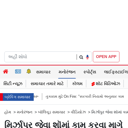
|
OPEN APP
સમાચાર
મનોરંજન
સ્પોર્ટ્સ
લાઈફસ્ટાઈલ
સિટી ન્યૂઝ
સમાચાર તમારે માટે
કૉલમ
શૉટ વિડિઓઝ
માં થશે શરૂ
તુકારામ મુંઢે On Fire: "સરકારી નિયમો અનુસાર કામ નથી કરવું તો ર
બ્રેકિંગ સમાચાર
હોમ
>
મનોરંજન
>
બૉલિવૂડ સમાચાર
>
વીડિયોઝ
>
મિર્ઝાપુર જેવા શૉમાં ક
મિર્ઝાપુર જેવા શૉમાં કામ કરવા માગે