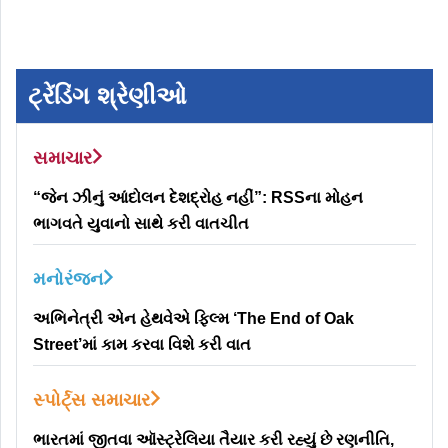
ટ્રેંડિંગ શ્રેણીઓ
સમાચાર
“જેન ઝીનું આંદોલન દેશદ્રોહ નહીં”: RSSના મોહન
ભાગવતે યુવાનો સાથે કરી વાતચીત
મનોરંજન
અભિનેત્રી એન હેથવેએ ફિલ્મ ‘The End of Oak
Street’માં કામ કરવા વિશે કરી વાત
સ્પોર્ટ્સ સમાચાર
ભારતમાં જીતવા ઑસ્ટ્રેલિયા તૈયાર કરી રહ્યું છે રણનીતિ,