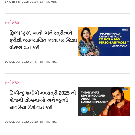
17 October, 2025 08:24 IST | Mumbai
મનોરંજન
ફિલ્મ ‘હક’, બાનો અને સ્ત્રીત્વને
ફરીથી વ્યાખ્યાયિત કરવા પર જિજ્ઞા
વોરાએ વાત કરી
10 October, 2025 04:47 IST | Mumbai
મનોરંજન
દિવ્યેન્દુ શર્માએ નવરાત્રી 2025 ની
પોતાની યોજનાઓ અને જુલ્મી
સાવરિયા વિશે વાત કરી
09 October, 2025 02:10 IST | Mumbai