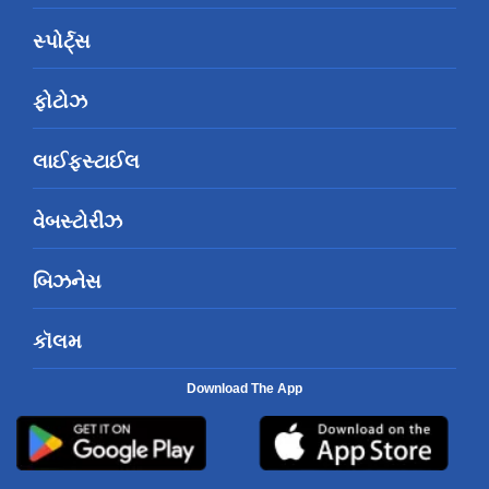
સ્પોર્ટ્સ
ફોટોઝ
લાઈફસ્ટાઈલ
વેબસ્ટોરીઝ
બિઝનેસ
કૉલમ
Download The App