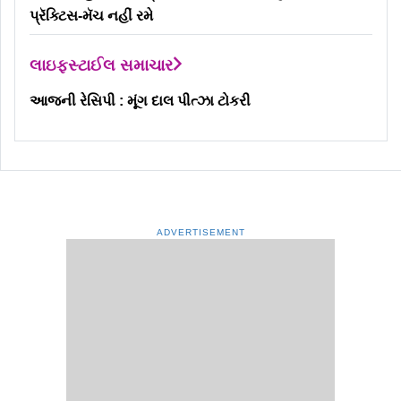
પ્રૅક્ટિસ-મૅચ નહીં રમે
લાઇફસ્ટાઈલ સમાચાર
આજની રેસિપી : મૂંગ દાલ પીત્ઝા ટોકરી
ADVERTISEMENT