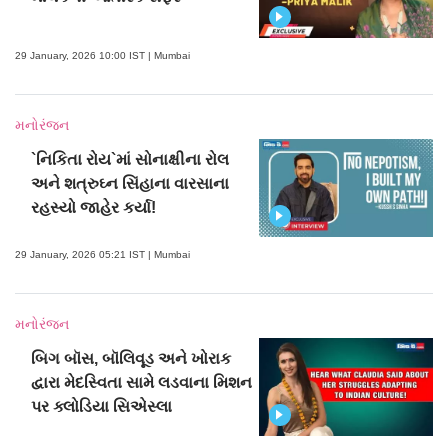
29 January, 2026 10:00 IST | Mumbai
મનોરંજન
`નિકિતા રોય`માં સોનાક્ષીના રોલ
અને શત્રુઘ્ન સિંહાના વારસાના
રહસ્યો જાહેર કર્યા!
29 January, 2026 05:21 IST | Mumbai
મનોરંજન
બિગ બૉસ, બૉલિવૂડ અને ખોરાક
દ્વારા મેદસ્વિતા સામે લડવાના મિશન
પર ક્લોડિયા સિએસ્લા