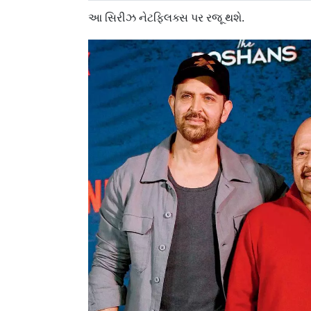
આ સિરીઝ નેટફ્લિક્સ પર રજૂ થશે.