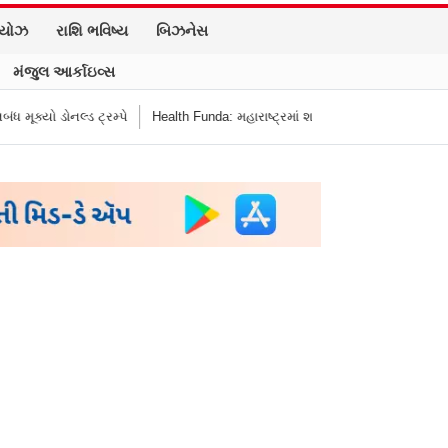
િયોઝ
રાશિ ભવિષ્ય
બિઝનેસ
મંજુલ આર્કાઇવ્સ
નલ્ડ ટ્રમ્પે
Health Funda: મહારાષ્ટ્રમાં શાળાની બહાર જંક ફૂડ બૅન! બાળકોના સ્