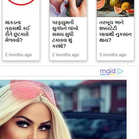
માકડના
પરફ્યુમની
તરબૂચ અને
ત્રાસથી કઈ
સુગંધને લાંબો
શક્કરટેટી
રીતે છુટકારો
સમય સુધી
ખાવાથી નુકસાન
મેળવવો?
ટકાવવા શું
થાય?
કરશો?
2 months ago
2 months ago
3 months ago