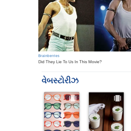
વેબસ્ટોરીઝ