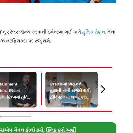
ું ટ્રેલર લૉન્ચ કરવાની ઇવેન્ટમાં ગઈ કાલે
હૃતિક રોશન
, તેના
ઝ નેટફ્લિક્સ પર રજૂ થશે.
tainment
કલકત્તામાં મિથુનની
ફટાકડા અને 
es: છાવાના
હાથની નાની સર્જરી થઈ,
પફોર્મન્સ સ
ટરની ફિલ્મમાં હૃતિક
હૉસ્પિટલમાં ખબર કાઢવા
કિલોની કેક
 ચમકશે?
પહોંચ્યા WBના CM