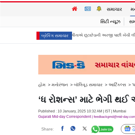
સમાચાર
મ
સિટી ન્યૂઝ
સમ
ા મુખ્ય પ્રધાન વિજયની પત્ની સંગીતાએ છૂટાછેડાની અરજી પાછી ખેંચી લીધી, કેસ બં
બ્રેકિંગ સમાચાર
હોમ
>
મનોરંજન
>
બૉલિવૂડ સમાચાર
>
આર્ટિકલ્સ
>
‘
‘ધ રોશન્સ’ માટે ભેગી થઈ 
Published : 10 January, 2025 10:32 AM | IST | Mumbai
Gujarati Mid-day Correspondent
| feedbackgmd@mid-day.co
Share: