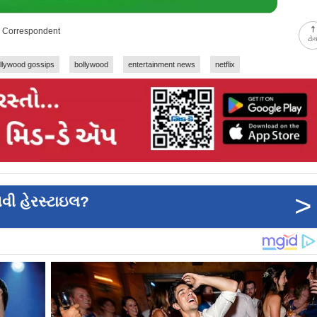
y Correspondent
ટો
llywood gossips
bollywood
entertainment news
netflix
>
નવી હેરસ્ટાઇલ?