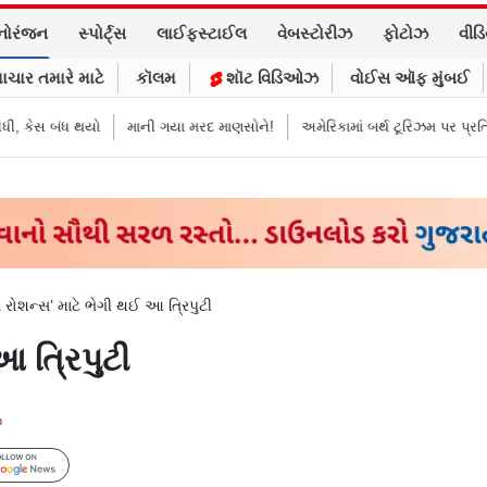
નોરંજન
સ્પોર્ટ્સ
લાઈફસ્ટાઈલ
વેબસ્ટોરીઝ
ફોટોઝ
વીડ
ાચાર તમારે માટે
કૉલમ
શૉટ વિડિઓઝ
વોઈસ ઑફ મુંબઈ
ધ થયો
માની ગયા મરદ માણસોને!
અમેરિકામાં બર્થ ટૂરિઝમ પર પ્રતિબંધ મૂક્યો ડો
ધ રોશન્સ’ માટે ભેગી થઈ આ ત્રિપુટી
આ ત્રિપુટી
m
Follow Us