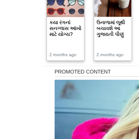
કયા રંગનાં
ઉનાળામાં લૂથી
સનગ્લાસ આંખો
બચાવશે આ
માટે યોગ્ય?
ગુજરાતી પીણું
2 months ago
2 months ago