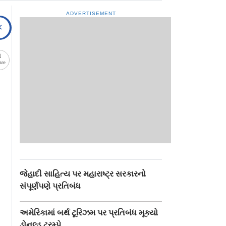
ADVERTISEMENT
are
જેહાદી સાહિત્ય પર મહારાષ્ટ્ર સરકારનો
સંપૂર્ણપણે પ્રતિબંધ
અમેરિકામાં બર્થ ટૂરિઝમ પર પ્રતિબંધ મૂક્યો
ડોનલ્ડ ટ્રમ્પે