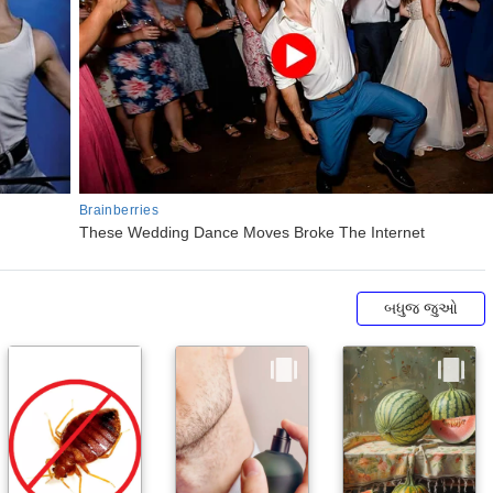
બધુજ જુઓ