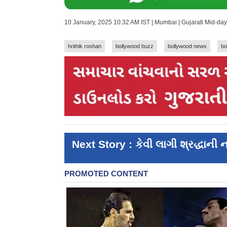
10 January, 2025 10:32 AM IST | Mumbai | Gujarati Mid-da
hrithik roshan
bollywood buzz
bollywood news
bo
Next Story : કેવી લાગી શ્રદ્ધાની 