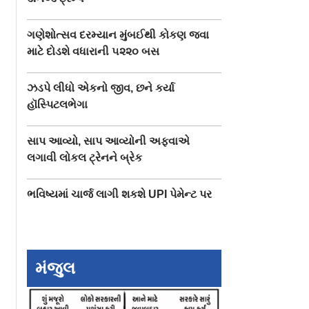
ગણેશોત્સવ દરમ્યાન મુંબઈથી કોકણ જવા
માટે દોડશે વધારાની ૫૨૨૦ બસ
ઝડપે લીધો એકનો જીવ, છને કર્યા
હૉસ્પિટલભેગા
સાપ આવ્યો, સાપ આવ્યોની અફવાએ
લગાવી લોકલ ટ્રેનને બ્રેક
ભવિષ્યમાં ચાર્જ લાગી શકશે UPI પેમેન્ટ પર
લાઇવ બૅન્ડ
ઓહ માય ડૉગના સ્પેશ્યલ
અનિલ કપૂરે ૪૬ વર્
ાથે એકાવન
સ્ક્રીનિંગમાં સ્ટાર ડૉગે
તેલુગુ ફિલ્મમાં કરેલ
કર્યો રવીના ટંડન પર
કમબૅકનો શ્રેય આપ
અટૅક
કાજોલને
મંજુલ