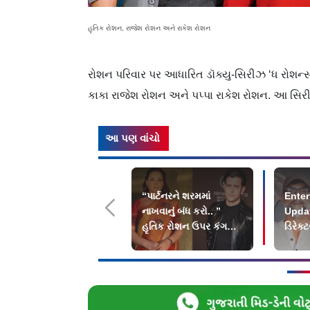
હૃતિક રોશન, રાજેશ રોશન અને રાકેશ રોશન
રોશન પરિવાર પર આધારિત ડૉક્યુ-સિરીઝ ‘ધ રોશન્સ’ન
કાકા રાજેશ રોશન અને પપ્પા રાકેશ રોશન. આ સિરી
આ પણ વાંચો
“પાર્ટનરને શરમમાં
Enter
નાખવાનું બંધ કરો.. ”
Updat
હૃતિક રોશન ઉપર કંગના
ડિરેક્
રનૌતનો પારો છટક્યો
રોશન