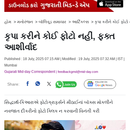
હોમ
>
મનોરંજન
>
બૉલિવૂડ સમાચાર
>
આર્ટિકલ્સ
>
કૃપા કરીને કોઈ ફોટો 
કૃપા કરીને કોઈ ફોટો નહીં, ફક્ત
આશીર્વાદ
Published : 18 July, 2025 07:15 AM | Modified : 19 July, 2025 07:32 AM | IST |
Mumbai
Gujarati Mid-day Correspondent
| feedbackgmd@mid-day.com
Share:
Follow Us
સિદ્ધાર્થ-કિઆરાએ ફોટોગ્રાફર્સને મીઠાઈનાં બૉક્સ મોકલીને
નવજાત દીકરીનો ફોટો ક્લિક ન કરવાની વિનંતી કરી