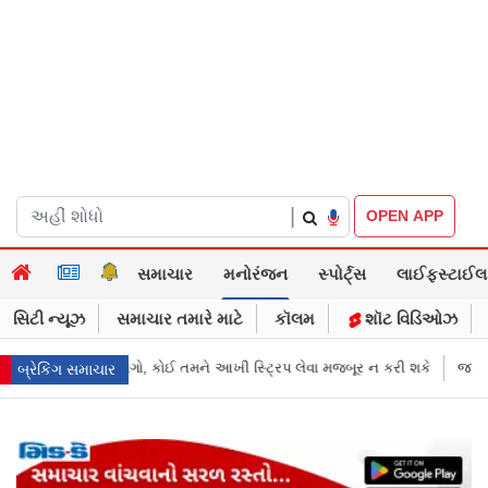
|
OPEN APP
સમાચાર
મનોરંજન
સ્પોર્ટ્સ
લાઈફસ્ટાઈલ
સિટી ન્યૂઝ
સમાચાર તમારે માટે
કૉલમ
શૉટ વિડિઓઝ
 લેવા મજબૂર ન કરી શકે
જાહેરખબરોથી લોકોને મિસગાઇડ કરનારી સેલિબ્રિટી
બ્રેકિંગ સમાચાર