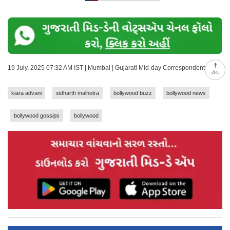
19 July, 2025 07:32 AM IST | Mumbai | Gujarati Mid-day Correspondent
ટોચ
kiara advani
sidharth malhotra
bollywood buzz
bollywood news
bollywood gossips
bollywood