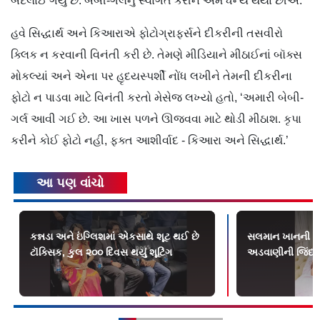
બદલાઈ ગયું છે. બેબી-ગર્લનું સ્વાગત કરીને અમે ધન્ય થયાં છીએ.’
હવે સિદ્ધાર્થ અને કિઆરાએ ફોટોગ્રાફર્સને દીકરીની તસવીરો
ક્લિક ન કરવાની વિનંતી કરી છે. તેમણે મીડિયાને મીઠાઈનાં બૉક્સ
મોકલ્યાં અને એના પર હૃદયસ્પર્શી નોંધ લખીને તેમની દીકરીના
ફોટો ન પાડવા માટે વિનંતી કરતો મેસેજ લખ્યો હતો, ‘અમારી બેબી-
ગર્લ આવી ગઈ છે. આ ખાસ પળને ઊજવવા માટે થોડી મીઠાશ. કૃપા
કરીને કોઈ ફોટો નહીં, ફક્ત આશીર્વાદ - કિઆરા અને સિદ્ધાર્થ.’
આ પણ વાંચો
કન્નડા અને ઇંગ્લિશમાં એકસાથે શૂટ થઈ છે
સલમાન ખાનની એ
ટૉક્સિક, કુલ ૨૦૦ દિવસ થયું શૂટિંગ
અડવાણીની જિંદગ