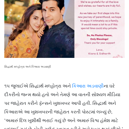
સિદ્ધાર્થ મલ્હોત્રા અને કિઆરા અડવાણી
૧૫ જુલાઈએ સિદ્ધાર્થ મલ્હોત્રા અને
કિઆરા અડવાણી
ના ઘરે
દીકરીનો જન્મ થયો હતો અને તેમણે આ વાતની સોશ્યલ મીડિયા
પર જાહેરાત કરીને ફૅન્સને ખુશખબર આપી હતી. સિદ્ધાર્થ અને
કિઆરાએ આ ખુશખબરની જાહેરાત કરતી પોસ્ટમાં લખ્યું છે,
‘અમારું દિલ ખુશીથી ભરાઈ ગયું છે અને અમારું વિશ્વ હંમેશ માટે