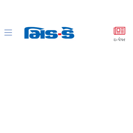
ઇ-પેપર