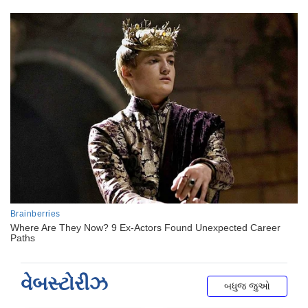
વેબસ્ટોરીઝ
બધુજ જુઓ