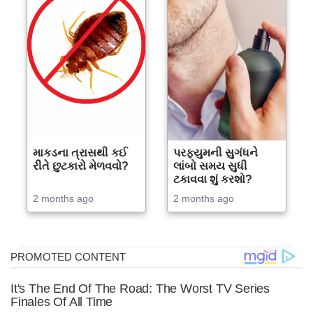
માકડના ત્રાસથી કઈ
પરફ્યુમની સુગંધને
રીતે છુટકારો મેળવવો?
લાંબો સમય સુધી
ટકાવવા શું કરશો?
2 months ago
2 months ago