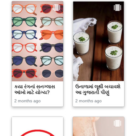
કયા રંગનાં સનગ્લાસ
ઉનાળામાં લૂથી બચાવશે
આંખો માટે યોગ્ય?
આ ગુજરાતી પીણું
2 months ago
2 months ago