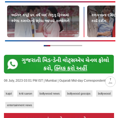
અનિલ કપૂરે ૪૬ વર્ષ બાદ તેલુગુ ફિલ્મમાં
કલકત્તાના દક્ષિણે
કરેલા કમબૅકનો શ્રેય આપ્યો કાજોલને
કર્યાં દર્શન
06 July, 2023 03:01 PM IST | Mumbai | Gujarati Mid-day Correspondent
ટોચ
kajol
kriti sanon
bollywood news
bollywood gossips
bollywood
entertainment news