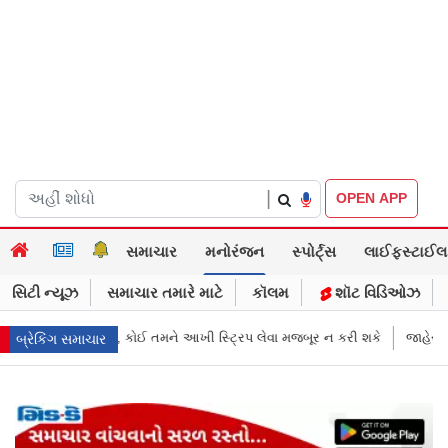
|
OPEN APP
સમાચાર
મનોરંજન
સ્પોર્ટ્સ
લાઈફસ્ટાઈલ
સિટી ન્યૂઝ
સમાચાર તમારે માટે
કૉલમ
શૉટ વિડિઓઝ
િપ લેવા મજબૂર ન કરી શકે
જાહેરખબરોથી લોકોને મિસગાઇડ કરનારી સેલિબ્રિટ
બ્રેકિંગ સમાચાર