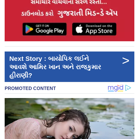
>
Next Story : બાયોપિક લઈને
આવશે આમિર ખાન અને રાજકુમાર
હીરાણી?