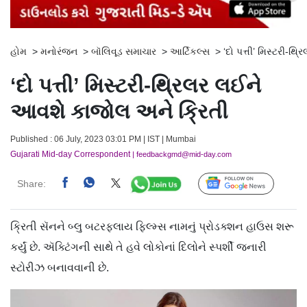
હોમ
>
મનોરંજન
>
બૉલિવૂડ સમાચાર
>
આર્ટિકલ્સ
>
‘દો પત્તી’ મિસ્ટરી-
‘દો પત્તી’ મિસ્ટરી-થ્રિલર લઈને
આવશે કાજોલ અને ક્રિતી
Published : 06 July, 2023 03:01 PM | IST | Mumbai
Gujarati Mid-day Correspondent
| feedbackgmd@mid-day.com
Share:
Follow Us
ક્રિતી સૅનને બ્લુ બટરફ્લાય ફિલ્મ્સ નામનું પ્રોડક્શન હાઉસ શરૂ
કર્યું છે. ઍક્ટિંગની સાથે તે હવે લોકોનાં દિલોને સ્પર્શી જનારી
સ્ટોરીઝ બનાવવાની છે.