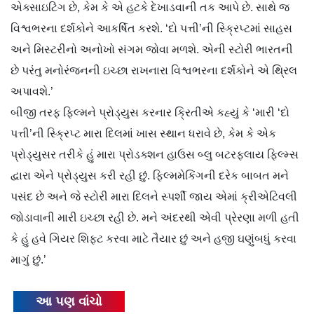
એક્સાઇટિંગ છે, કેમ કે એ હટકે દેખાડવાની તક આપે છે. સાથે જ
વિશ્વભરના દર્શકોને આકર્ષિત કરશે. ‘દો પત્તી’ની સ્ક્રિપ્ટમાં સાહસ
અને મિસ્ટરીનો અનોખો સંગમ જોવા મળશે. એની સ્ટોરી ભારતની
છે પરંતુ મનોરંજનની ઇચ્છા રાખનારા વિશ્વભરના દર્શકોને એ થ્રિલ
અપાવશે.’
બીજી તરફ ફિલ્મને પ્રોડ્યુસ કરનાર ક્રિતીએ કહ્યું કે ‘મારી ‘દો
પત્તી’ની સ્ક્રિપ્ટ મારા દિલમાં ખાસ સ્થાન ધરાવે છે, કેમ કે એક
પ્રોડ્યુસર તરીકે હું મારા પ્રોડક્શન હાઉસ બ્લુ બટરફ્લાય ફિલ્મ્સ
દ્વારા એને પ્રોડ્યુસ કરી રહી છું. ફિલ્મમેકિંગની દરેક બાબત મને
પસંદ છે અને જે સ્ટોરી મારા દિલને સ્પર્શી જાય એમાં ક્રીએટિવલી
જોડાવાની મારી ઇચ્છા રહી છે. મને અંદરથી એવી પ્રેરણા મળી હતી
કે હું હવે ગિયર શિફ્ટ કરવા માટે તૈયાર છું અને હજી ઘણુંબધું કરવા
માગું છું.’
આ પણ વાંચો