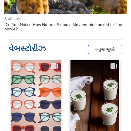
વેબસ્ટોરીઝ
બધુજ જુઓ