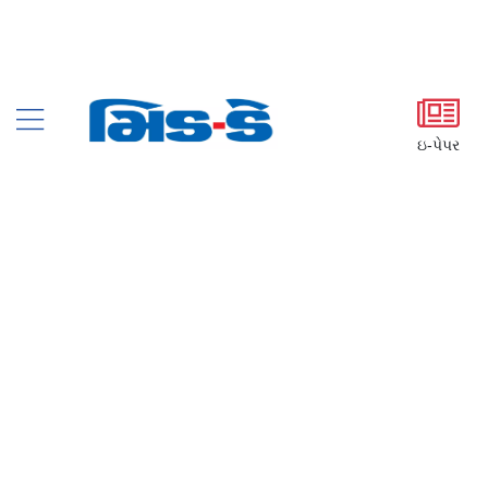
ઇ-પેપર