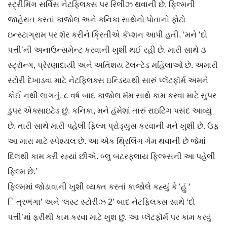
સ્ટ્રીમિંગ સર્વિસ નેટફ્લિક્સ પર રિલીઝ થવાની છે. ફિલ્મની
જાહેરાત કરતાં કાજોલ અને કનિકા સાથેનો પોતાનો ફોટો
ઇન્સ્ટાગ્રામ પર શૅર કરીને ક્રિતીએ કૅપ્શન આપી હતી, ‘મને ‘દો
પત્તી’ની અનાઉન્સમેન્ટ કરવાની ખુશી થઈ રહી છે. મારી સાથે ૩
સ્ટ્રૉન્ગ, પ્રેરણાદાયી અને અતિશય ટૅલન્ટેડ મહિલાઓ છે. અમારી
સ્ટોરી દેખાડવા માટે નેટ​ફ્લિક્સ ઇન્ડિયાથી સારું પ્લૅટફૉર્મ અમને
કોઈ નથી લાગતું. ૮ વર્ષ બાદ કાજોલ મૅમ સાથે કામ કરવા માટે સુપર
ડુપર એક્સાઇટેડ છું. કનિકા, મને હંમેશાં તારું રાઇટિંગ પસંદ આવ્યું
છે. તારી સાથે મારી પહેલી ફિલ્મ પ્રોડ્યુસ કરવાની મને ખુશી છે. ઉફ
આ મારા માટે સ્પેશ્યલ છે. આ એક થ્રિલિંગ ગેમ થવાની છે જેમાં
દિલથી કામ કરી રહ્યાં છીએ. બ્લુ બટરફ્લાય ફિલ્મ્સની આ પહેલી
ફિલ્મ છે.’
ફિલ્મમાં જોડાવાની ખુશી વ્યક્ત કરતાં કાજોલે કહ્યું કે ‘હું ‘​
િત્રભંગા’ અને ‘લસ્ટ સ્ટોરીઝ 2’ બાદ નેટ​ફ્લિક્સ સાથે ‘દો
પત્તી’માં ફરીથી કામ કરવા માટે ખુશ છું. આ પ્લૅટફૉર્મ પર કામ કરવું