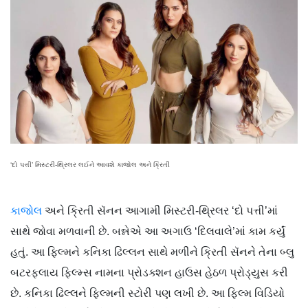
‘દો પત્તી’ મિસ્ટરી-થ્રિલર લઈને આવશે કાજોલ અને ક્રિતી
કાજોલ
અને ક્રિતી સૅનન આગામી મિસ્ટરી-થ્રિલર ‘દો પત્તી’માં
સાથે જોવા મળવાની છે. બન્નેએ આ અગાઉ ‘દિલવાલે’માં કામ કર્યું
હતું. આ ફિલ્મને કનિકા ઢિલ્લન સાથે મળીને ક્રિતી સૅનને તેના બ્લુ
બટરફ્લાય ફિલ્મ્સ નામના પ્રોડક્શન હાઉસ હેઠળ ​પ્રોડ્યુસ કરી
છે. કનિકા ઢિલ્લને ફિલ્મની સ્ટોરી પણ લખી છે. આ ફિલ્મ વિડિયો