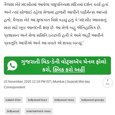
કૈલાશ ખેરે મંદસૌરમાં આવેલા પશુપતિનાથ મંદિરમાં દર્શન કર્યાં હતાં
અને ત્યાં યોજાઈ રહેલા મેળામાં હાજરી આપીને પર્ફોર્મન્સ આપ્યો
હતો. કૈલાસ ખેરે આ મુલાકાત વિશે કહ્યું હતું કે ‘મંદસૌર આવવાનું
મારા માટે ખૂબ આનંદની ક્ષણ છે. આ મેળો બહુ ઐતિહાસિક છે.
પ્રશાસન અને મેળા સમિતિ ઇચ્છતી હતી કે અમે અહીં આવીને
પ્રસ્તુતિ આપીએ અને આ વખતે એ શક્ય બન્યું.’
22 November, 2025 12:19 PM IST | Mumbai | Gujarati Mid-day
ટોચ
Correspondent
kailash kher
bollywood buzz
bollywood news
bollywood gossips
bollywood
entertainment news