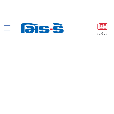
ઇ-પેપર