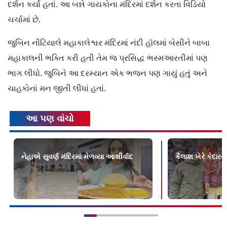
દર્શન કર્યાં હતાં. આ બન્ને ગાયકોના મંદિરમાં દર્શન કરતા વિડિયો
ચર્ચામાં છે.
જુબિન નૌટિયાલે મહાકાલેશ્વર મંદિરમાં નંદી હૉલમાં બેસીને બાબા
મહાકાલની ભક્તિ કરી હતી તેમ જ પ્રસિદ્ધ ભસ્મઆરતીમાં પણ
ભાગ લીધો. જુબિને આ દરમ્યાન એક ભજન પણ ગાયું હતું અને
ચાહકોનાં મન જીતી લીધાં હતાં.
આ પણ વાંચો
નેહાએ સુવર્ણ મંદિરમાં મેળવ્યા આશીર્વાદ
કૈલાશ ખેરે કેદારના