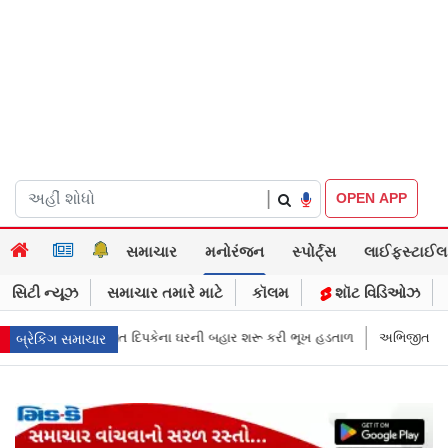
|
OPEN APP
સમાચાર
મનોરંજન
સ્પોર્ટ્સ
લાઈફસ્ટાઈલ
સિટી ન્યૂઝ
સમાચાર તમારે માટે
કૉલમ
શૉટ વિડિઓઝ
ર શરૂ કરી ભૂખ હડતાળ
અભિજીત દિપકેએ CJPની નવી નીતિ જાહેર કરી, સપ્ટેમ્બ
બ્રેકિંગ સમાચાર