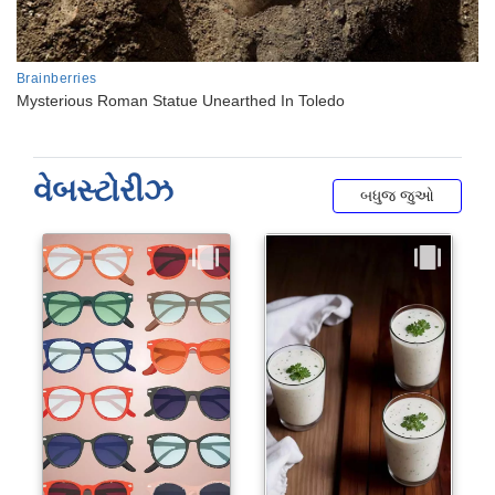
વેબસ્ટોરીઝ
બધુજ જુઓ