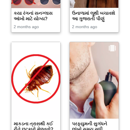
કયા રંગનાં સનગ્લાસ
ઉનાળામાં લૂથી બચાવશે
આંખો માટે યોગ્ય?
આ ગુજરાતી પીણું
2 months ago
2 months ago
માકડના ત્રાસથી કઈ
પરફ્યુમની સુગંધને
રીતે છુટકારો મેળવવો?
લાંબો સમય સુધી