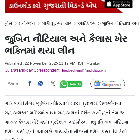
હોમ
>
મનોરંજન
>
બૉલિવૂડ સમાચાર
>
આર્ટિકલ્સ
>
જુબિન નૌટિયાલ અને 
જુબિન નૌટિયાલ અને કૈલાસ ખેર
ભક્તિમાં થયા લીન
Published : 22 November, 2025 12:19 PM | IST | Mumbai
Gujarati Mid-day Correspondent
| feedbackgmd@mid-day.com
Share:
Follow Us
ગઈ કાલે સિંગર જુબિન નૌટિયાલે મધ્ય પ્રદેશમાં ઉજ્જૈનના
મહાકાલેશ્વર મંદિરમાં બાબા મહાકાલનાં દર્શન કર્યાં હતાં તેમ જ
ગાયક કૈલાશ ખેરે મધ્ય પ્રદેશના મંદસૌરમાં પશુપતિનાથ મંદિરમાં
દર્શન કર્યાં હતાં. આ બન્ને ગાયકોના મંદિરમાં દર્શન કરતા વિડિયો