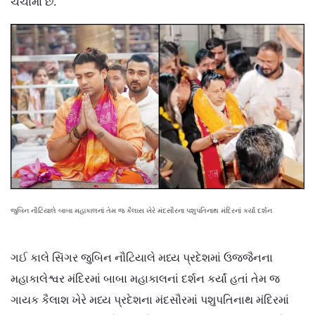
ચર્ચામાં છે.
જુબિન નૌટિયાલે બાબા મહાકાલનાં તેમ જ કૈલાસ ખેરે મંદસૌરના પશુપતિનાથ મંદિરનાં કર્યાં દર્શન
ગઈ કાલે સિંગર જુબિન નૌટિયાલે મધ્ય પ્રદેશમાં ઉજ્જૈનના
મહાકાલેશ્વર મંદિરમાં બાબા મહાકાલનાં દર્શન કર્યાં હતાં તેમ જ
ગાયક કૈલાશ ખેરે મધ્ય પ્રદેશના મંદસૌરમાં પશુપતિનાથ મંદિરમાં