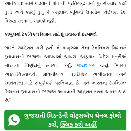
આતંકવાદ સામે લડવાની પોતાની પ્રતિબદ્ધતાનો પુનરોચ્ચાર કર્યો
હતો અને કહ્યું હતું કે અફઘાન ભૂમિનો ઉપયોગ કોઈપણ દેશ
વિરુદ્ધ કરવામાં આવશે નહીં.
કાબુલમાં ટેકનિકલ મિશન માટે દૂતાવાસનો દરજ્જો
ભારતે જાહેરાત કરી હતી કે કાબુલમાં તેના ટેકનિકલ મિશનને
દૂતાવાસનો દરજ્જો આપવામાં આવશે. અફઘાન વિદેશ મંત્રીએ
ભારતના નિર્ણયનું સ્વાગત કર્યું.
જયશંકરે
કહ્યું, "ભારત
અફઘાનિસ્તાનની સાર્વભૌમત્વ, પ્રાદેશિક અખંડિતતા અને
સ્વતંત્રતા માટે સંપૂર્ણપણે પ્રતિબદ્ધ છે. મને ભારતના ટેકનિકલ
મિશનને દૂતાવાસનો દરજ્જો આપવાની જાહેરાત કરતા આનંદ થાય
છે."