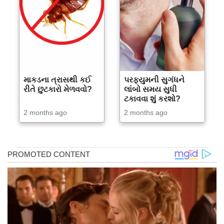
માકડના ત્રાસથી કઈ
પરફ્યુમની સુગંધને
રીતે છુટકારો મેળવવો?
લાંબો સમય સુધી
ટકાવવા શું કરશો?
2 months ago
2 months ago