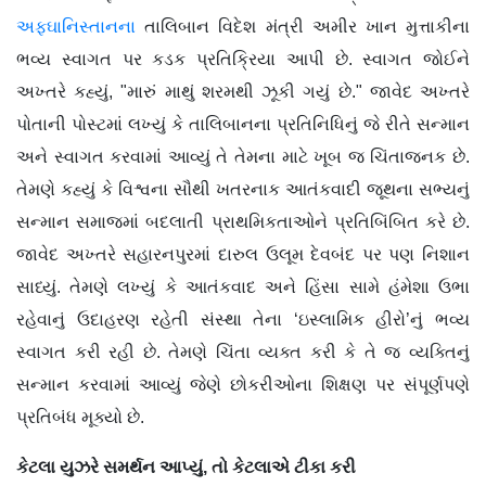
અફઘાનિસ્તાનના
તાલિબાન વિદેશ મંત્રી અમીર ખાન મુત્તાકીના
ભવ્ય સ્વાગત પર કડક પ્રતિક્રિયા આપી છે. સ્વાગત જોઈને
અખ્તરે કહ્યું, "મારું માથું શરમથી ઝૂકી ગયું છે." જાવેદ અખ્તરે
પોતાની પોસ્ટમાં લખ્યું કે તાલિબાનના પ્રતિનિધિનું જે રીતે સન્માન
અને સ્વાગત કરવામાં આવ્યું તે તેમના માટે ખૂબ જ ચિંતાજનક છે.
તેમણે કહ્યું કે વિશ્વના સૌથી ખતરનાક આતંકવાદી જૂથના સભ્યનું
સન્માન સમાજમાં બદલાતી પ્રાથમિકતાઓને પ્રતિબિંબિત કરે છે.
જાવેદ અખ્તરે સહારનપુરમાં દારુલ ઉલૂમ દેવબંદ પર પણ નિશાન
સાધ્યું. તેમણે લખ્યું કે આતંકવાદ અને હિંસા સામે હંમેશા ઉભા
રહેવાનું ઉદાહરણ રહેતી સંસ્થા તેના ‘ઇસ્લામિક હીરો’નું ભવ્ય
સ્વાગત કરી રહી છે. તેમણે ચિંતા વ્યક્ત કરી કે તે જ વ્યક્તિનું
સન્માન કરવામાં આવ્યું જેણે છોકરીઓના શિક્ષણ પર સંપૂર્ણપણે
પ્રતિબંધ મૂક્યો છે.
કેટલા યુઝરે સમર્થન આપ્યું, તો કેટલાએ ટીકા કરી