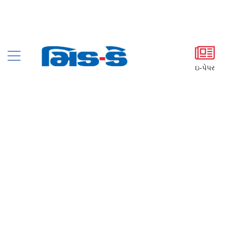
ઇ-પેપર