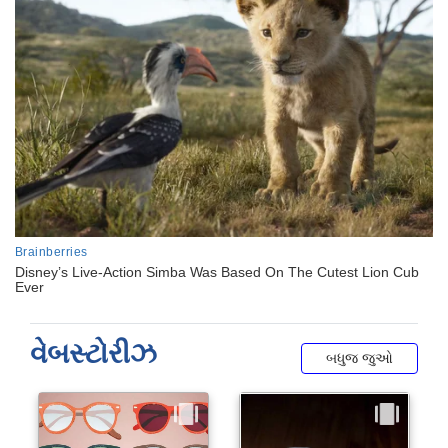
વેબસ્ટોરીઝ
બધુજ જુઓ