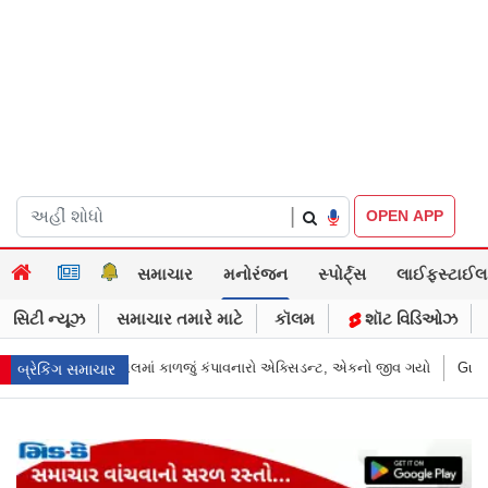
|
OPEN APP
સમાચાર
મનોરંજન
સ્પોર્ટ્સ
લાઈફસ્ટાઈલ
સિટી ન્યૂઝ
સમાચાર તમારે માટે
કૉલમ
શૉટ વિડિઓઝ
ડન્ટ, એકનો જીવ ગયો
Gujarat News: મોરબીમાં મેજિક! કૂવાનું પાણી દરિયાનાં મોજાં
બ્રેકિંગ સમાચાર