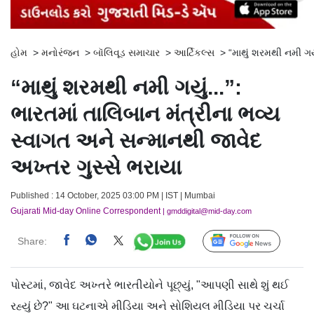
હોમ
>
મનોરંજન
>
બૉલિવૂડ સમાચાર
>
આર્ટિકલ્સ
>
“માથું શરમથી નમી ગયુ
“માથું શરમથી નમી ગયું...”:
ભારતમાં તાલિબાન મંત્રીના ભવ્ય
સ્વાગત અને સન્માનથી જાવેદ
અખ્તર ગુસ્સે ભરાયા
Published : 14 October, 2025 03:00 PM | IST | Mumbai
Gujarati Mid-day Online Correspondent
| gmddigital@mid-day.com
Share:
Follow Us
પોસ્ટમાં, જાવેદ અખ્તરે ભારતીયોને પૂછ્યું, "આપણી સાથે શું થઈ
રહ્યું છે?" આ ઘટનાએ મીડિયા અને સોશિયલ મીડિયા પર ચર્ચા