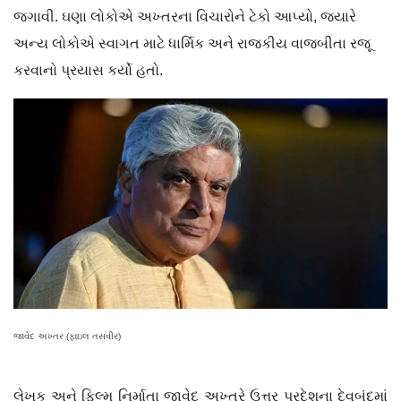
જગાવી. ઘણા લોકોએ અખ્તરના વિચારોને ટેકો આપ્યો, જ્યારે
અન્ય લોકોએ સ્વાગત માટે ધાર્મિક અને રાજકીય વાજબીતા રજૂ
કરવાનો પ્રયાસ કર્યો હતો.
જાવેદ અખ્તર (ફાઇલ તસવીર)
લેખક અને ફિલ્મ નિર્માતા જાવેદ અખ્તરે ઉત્તર પ્રદેશના દેવબંદમાં