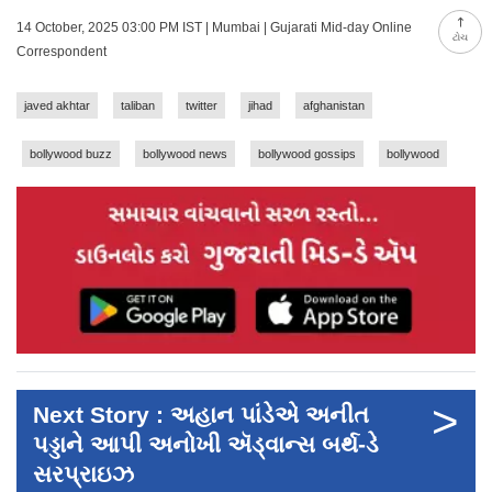
14 October, 2025 03:00 PM IST | Mumbai | Gujarati Mid-day Online
ટોચ
Correspondent
javed akhtar
taliban
twitter
jihad
afghanistan
bollywood buzz
bollywood news
bollywood gossips
bollywood
>
Next Story : અહાન પાંડેએ અનીત
પડ્ડાને આપી અનોખી ઍડ્વાન્સ બર્થ-ડે
સરપ્રાઇઝ