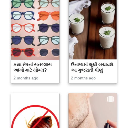
કયા રંગનાં સનગ્લાસ
ઉનાળામાં લૂથી બચાવશે
આંખો માટે યોગ્ય?
આ ગુજરાતી પીણું
2 months ago
2 months ago