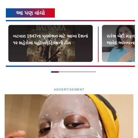
આ પણ વાંચો
બટવારા 1947ના પ્રમોશન માટે આખા દેશનાં
રાકેશ બેદી મફત ભ
૧૨ શહેરોમાં પહોંચશે ફિલ્મની ટીમ
જાવેદ અખ્તરના ઘ
ADVERTISEMENT