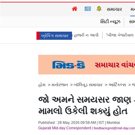
સમાચાર
મ
સિટી ન્યૂઝ
સમ
રીઓએ પૈસા મોકલાવ્યા પણ હાજરી ન આપી
“બીજા કેજરીવાલ નથી જોઈતા”: CJPન
બ્રેકિંગ સમાચાર
હોમ
>
મનોરંજન
>
બૉલિવૂડ સમાચાર
>
આર્ટિકલ્સ
>
જ
જો અમને સમયસર જાણ કરવ
મામલો ઉકેલી શક્યું હોત
Published : 28 May, 2026 09:58 AM | IST | Mumbai
Gujarati Mid-day Correspondent
| feedbackgmd@mid-day.co