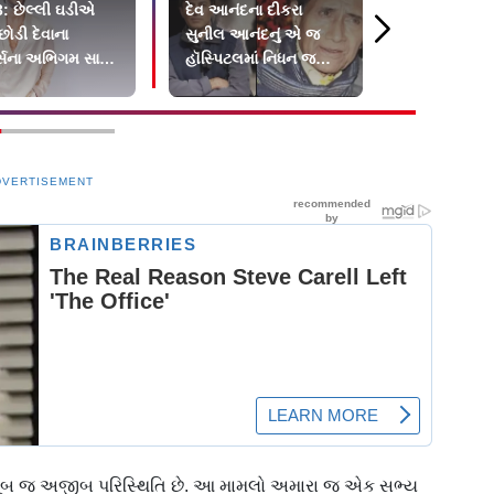
: છેલ્લી ઘડીએ
દેવ આનંદના દીકરા
આ અર્જુન ક
છોડી દેવાના
સુનીલ આનંદનું એ જ
પ્રેમિકા નથ
્સના અભિગમ સામે
હૉસ્પિટલમાં નિધન જ્યાં
Dની લાલ આંખ
પિતાએ લીધા અંતિમ શ્વાસ
DVERTISEMENT
‘આ ખૂબ જ અજીબ પરિસ્થિતિ છે. આ મામલો અમારા જ એક સભ્ય