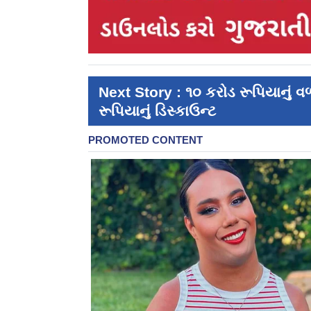
Next Story : ૧૦ કરોડ રૂપિયાનું 
રૂપિયાનું ડિસ્કાઉન્ટ