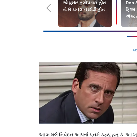
જો ધુરંધર ફ્લૉપ ગઈ હોત
Don 3
તો મેં ડૉન 3 ન છોડી હોત
ફિલ્મ 
ઍક્ટર
GUIL
A
આ મામલે નિવેદન આપતાં પૂનમે કહ્યું હતું કે 