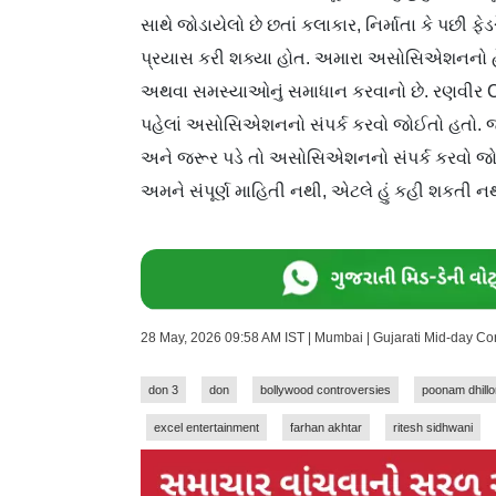
સાથે જોડાયેલો છે છતાં કલાકાર, નિર્માતા કે પછી 
પ્રયાસ કરી શક્યા હોત. અમારા અસોસિએશનનો હેત
અથવા સમસ્યાઓનું સમાધાન કરવાનો છે. રણવીર C
પહેલાં અસોસિએશનનો સંપર્ક કરવો જોઈતો હતો. જ
અને જરૂર પડે તો અસોસિએશનનો સંપર્ક કરવો જ
અમને સંપૂર્ણ માહિતી નથી, એટલે હું કહી શકતી નથી 
28 May, 2026 09:58 AM IST | Mumbai | Gujarati Mid-day C
don 3
don
bollywood controversies
poonam dhillo
excel entertainment
farhan akhtar
ritesh sidhwani