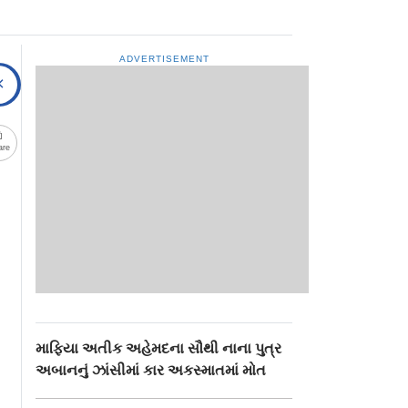
ADVERTISEMENT
are
માફિયા અતીક અહેમદના સૌથી નાના પુત્ર
અબાનનું ઝાંસીમાં કાર અકસ્માતમાં મોત