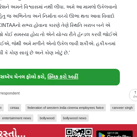
ફેડરેશને અમને વિશ્વાસમાં નથી લીધા. અમે આ મામલો ઉકેલવાનો
ુ જ અભિનેતા અને નિર્માતા વચ્ચે ઊભા થતા આવા વિવાદો
INTAAનો સભ્ય હોવાના કારણે તેણે સ્થિતિ ખરાબ બને એ
ો કોઈ સમસ્યા હોય તો એને યોગ્ય રીતે હૅન્ડલ કરવી જોઈએ
ોઈએ, જેથી અમે મળીને એનો ઉકેલ લાવી શકીએ. હકીકતમાં
કે કોણ સાચું છે અને કોણ ખોટું છે.’
orrespondent
ટો
n
cintaa
federation of western india cinema employees fwice
ranveer singh
entertainment news
bollywood
bollywood news