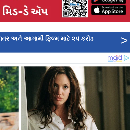
>
વળતર અને આગામી ફિલ્મ માટે ૨૫ કરોડ