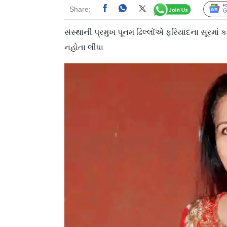
Share:
સંસ્થાની પ્રમુખ પૂનમ ઢિલ્લોંએ ફરિયાદના સૂરમાં ક
નહોતા લીધા