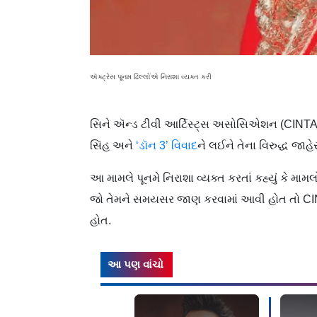
ઍક્ટ્રેસ પૂનમ ઢિલ્લોંએ નિરાશા વ્યક્ત કરી
સિને ઍન્ડ ટીવી આર્ટિસ્ટ્સ અસોસિએશન (CINTAA)
સિંહ અને
‘ડૉન 3’ વિવાદ
ને લઈને તેના વિરુદ્ધ જા
આ મામલે પૂનમે નિરાશા વ્યક્ત કરતાં કહ્યું કે મામલ
જો તેમને સમયસર જાણ કરવામાં આવી હોત તો CINT
હોત.
આ પણ વાંચો