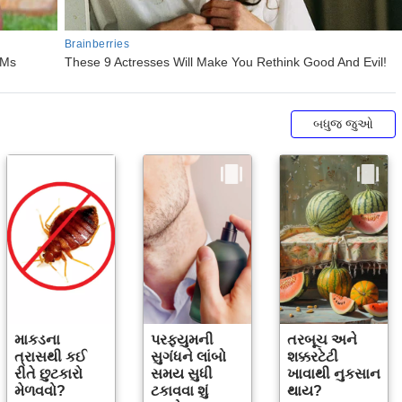
બધુજ જુઓ
માકડના
પરફ્યુમની
તરબૂચ અને
ત્રાસથી કઈ
સુગંધને લાંબો
શક્કરટેટી
રીતે છુટકારો
સમય સુધી
ખાવાથી નુકસાન
મેળવવો?
ટકાવવા શું
થાય?