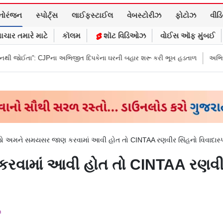
નોરંજન
સ્પોર્ટ્સ
લાઈફસ્ટાઈલ
વેબસ્ટોરીઝ
ફોટોઝ
વીડ
ાચાર તમારે માટે
કૉલમ
શૉટ વિડિઓઝ
વોઈસ ઑફ મુંબઈ
ા અભિજીત દિપકેના ઘરની બહાર શરૂ કરી ભૂખ હડતાળ
અભિજીત દિપકેએ CJPની નવ
ો અમને સમયસર જાણ કરવામાં આવી હોત તો CINTAA રણવીર સિંહનો વિવાદાસ્પદ
ામાં આવી હોત તો CINTAA રણવીર 
m