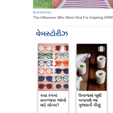
વેબસ્ટોરીઝ
કયા રંગનાં
ઉનાળામાં લૂથી
સનગ્લાસ આંખો
બચાવશે આ
માટે યોગ્ય?
ગુજરાતી પીણું