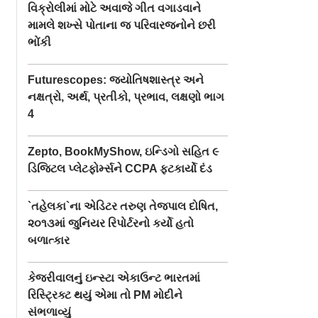
વિક્રોલીમાં મોટે અવાજે ગીત વગાડવાને
મામલે શખ્સે પોતાના જ પરિવારજનોને છરી
ભોંકી
Futurescopes: જ્યોતિષશાસ્ત્ર અને
નક્ષત્રો, અર્થ, પ્રતીકો, પ્રભાવ, લક્ષણો ભાગ
4
Zepto, BookMyShow, ઇન્ડિગો સહિત ૯
ડિજિટલ પ્લેટફોર્મ્સને CCPA ફટકાર્યો દંડ
`તહેલકા`ના એડિટર તરુણ તેજપાલ દોષિત,
૨૦૧૩માં જુનિયર રિપોર્ટરનો કર્યો હતો
બળાત્કાર
કેજરીવાલનું ઇન્સ્ટા એકાઉન્ટ ભારતમાં
રિસ્ટ્રિક્ટ થયું એમા તો PM મોદીને
સંભળાવ્યું