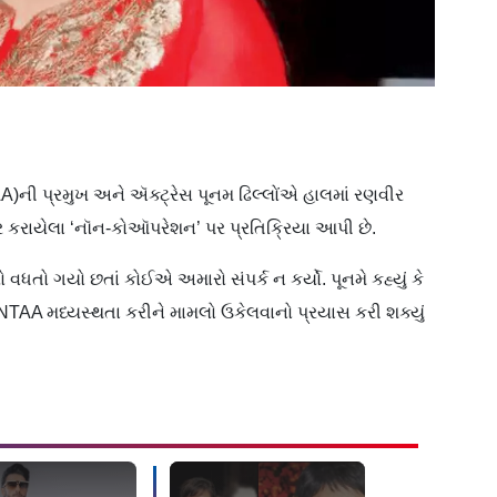
ની પ્રમુખ અને ઍક્ટ્રેસ પૂનમ ઢિલ્લોંએ હાલમાં રણવીર
હેર કરાયેલા ‘નૉન-કોઑપરેશન’ પર પ્રતિક્રિયા આપી છે.
ો વધતો ગયો છતાં કોઈએ અમારો સંપર્ક ન કર્યો. પૂનમે કહ્યું કે
AA મધ્યસ્થતા કરીને મામલો ઉકેલવાનો પ્રયાસ કરી શક્યું