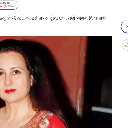
Follow Us
હ્યું કે ઍક્ટર અમારો સભ્ય હોવા છતાં તેણે અમને વિશ્વાસમાં
Sh