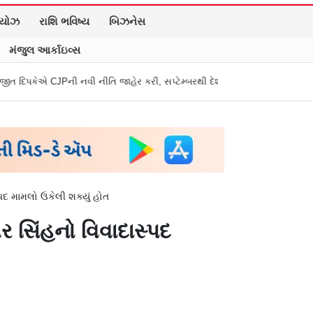
િયોઝ
રાશિ ભવિષ્ય
બિઝનેસ
મંજુલ આર્કાઇવ્સ
ી નીતિ જાહેર કરી, સપ્ટેમ્બરથી દેશભારમાં થશે શરૂ
તુકારામ મુંઢે On Fire: 
 મામલો ઉકેલી શક્યું હોત
સિંહનો વિવાદાસ્પદ