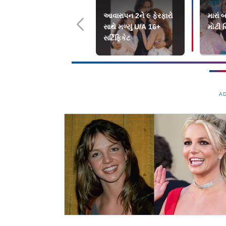
આવારાપન 2ને ૯ ફેરફારો
મારાં
સાથે મળ્યું U/A 16+
મોટી સ
સર્ટિફિકેટ
A