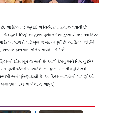
ામાં છે. આ ફિલ્મ ૧૮ જુલાઈએ થિયેટરમાં રિલીઝ થવાની છે.
મુએ જોઈ હતી. દિલ્હીનાં મુખ્ય પ્રધાન રેખા ગુપ્તાએ પણ આ ફિલ્મ
આ ફિલ્મ બાળકો માટે ખૂબ જ મહત્ત્વપૂર્ણ છે. આ ફિલ્મ જોઈને
લ્હી સરકાર દ્વારા બાળકોને બતાવવી જોઈએ.
, ‘ફિલ્મની થીમ ખૂબ જ સારી છે. આજે દેશનું અને વિશ્વનું દરેક
ર તરફથી જેટલાં બાળકોને આ ફિલ્મ બતાવી શકું તેટલાં
સ્પર્શી અને પ્રેરણાદાયી છે. આ ફિલ્મ બાળકોની લાગણીઓ
મ બનાવવા બદલ અભિનંદન આપું છું.’