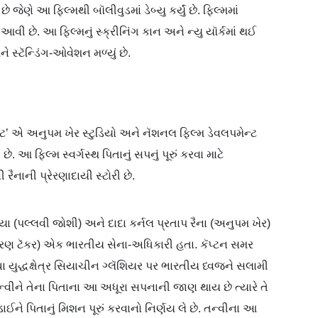
 છે જેણે આ ફિલ્મથી બૉલીવુડમાં ડેબ્યુ કર્યું છે. ફિલ્મમાં
વી છે. આ ફિલ્મનું સ્ક્રીનિંગ કાન અને ન્યુ યૉર્કમાં થઈ
ે સ્ટૅન્ડિંગ-ઓવેશન મળ્યું છે.
ેટ’ એ અનુપમ ખેર સ્ટુડિયો અને નૅશનલ ફિલ્મ ડેવલપમેન્ટ
આ ફિલ્મ સ્વર્ગસ્થ પિતાનું સપનું પૂરું કરવા માટે
ૈનાની પ્રેરણાદાયી સ્ટોરી છે.
િદ્યા (પલ્લવી જોશી) અને દાદા કર્નલ પ્રતાપ રૈના (અનુપમ ખેર)
ના (કરણ ટૅકર) એક ભારતીય સેના-અધિકારી હતા. કૅપ્ટન સમર
ંચા યુદ્ધક્ષેત્ર સિયાચીન ગ્લૅશિયર પર ભારતીય ધ્વજને સલામી
 તન્વીને તેના પિતાના આ અધૂરા સપનાની જાણ થાય છે ત્યારે તે
ને પિતાનું મિશન પૂરું કરવાનો નિર્ણય લે છે. તન્વીના આ