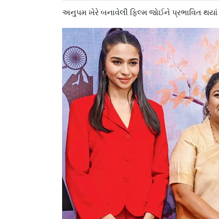
અનુપમ ખેરે બનાવેલી ફિલ્મ જોઈને પ્રભાવિત થયાં મુ