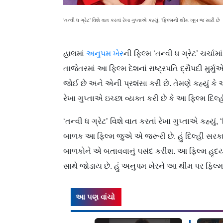
‘તન્વી ધ ગ્રેટ’ વિશે વાત કરતાં રેખા ગુપ્તાએ કહ્યું, ‘ફિલ્મની થીમ ખૂબ જ સારી છે
હાલમાં
અનુપમ ખેર
ની ફિલ્મ ‘તન્વી ધ ગ્રેટ’ ચર્ચ
તાજેતરમાં આ ફિલ્મ દેશનાં રાષ્ટ્રપતિ દ્રૌપદી મુર્
જોઈ છે અને એની પ્રશંસા કરી છે. તેમણે કહ્યું કે 
રેખા ગુપ્તાએ ઇચ્છા વ્યક્ત કરી છે કે આ ફિલ્મ દિ
‘તન્વી ધ ગ્રેટ’ વિશે વાત કરતાં રેખા ગુપ્તાએ કહ્યું
બાળક આ ફિલ્મ જુએ એ જરૂરી છે. હું દિલ્હી સરકા
બાળકોને એ બતાવવાનું પસંદ કરીશ. આ ફિલ્મ હૃદય
સાથે જોડાય છે. હું અનુપમ ખેરને આ થીમ પર ફિલ્
આ પણ વાંચો