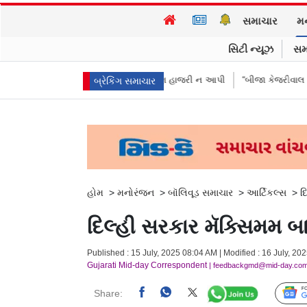
સમાચાર
મ
સિટી ન્યૂઝ
સમ
કરીઓએ પૈસા મોકલાવ્યા પણ હાજરી ન આપી
“બીજા કેજરીવાલ નથી જોઈતા”: CJPન
બ્રેકિંગ સમાચાર
હોમ
>
મનોરંજન
>
બૉલિવૂડ સમાચાર
>
આર્ટિકલ્સ
>
દ
દિલ્હી સરકાર મૅક્સિમમ બા
Published : 15 July, 2025 08:04 AM | Modified : 16 July, 20
Gujarati Mid-day Correspondent
| feedbackgmd@mid-day.co
Share: