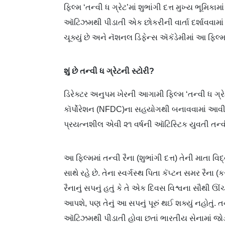
ફિલ્મ ‘તન્વી ધ ગ્રેટ’માં શુભાંગી દત્ત મુખ્ય ભૂમિકામાં
ઑટિઝમથી પીડાતી એક છોકરીની વાર્તા દર્શાવવામાં આ
ચૂક્યું છે અને નૅશનલ ડિફેન્સ ઍકૅડેમીમાં આ ફિલ્મન
શું છે તન્વી ધ ગ્રેટની સ્ટોરી?
ડિરેક્ટર અનુપમ ખેરની આગામી ફિલ્મ ‘તન્વી ધ ગ્ર
કૉર્પોરેશન (NFDC)ના સહયોગથી બનાવવામાં આવી છે. 
પ્રયત્નશીલ એવી ૨૧ વર્ષની ઑટિસ્ટિક યુવતી તન્વી ર
આ ફિલ્મમાં તન્વી રૈના (શુભાંગી દત્ત) તેની માતા વ
સાથે રહે છે. તેના સ્વર્ગસ્થ પિતા કૅપ્ટન સમર રૈ
રૈનાનું સપનું હતું કે તે એક દિવસ વિશ્વના સૌથી ઊ
આપશે, પણ તેનું આ સપનું પૂરું થઈ શક્યું નહોતું.
ઑટિઝમથી પીડાતી હોવા છતાં ભારતીય સેનામાં જોડાઈ