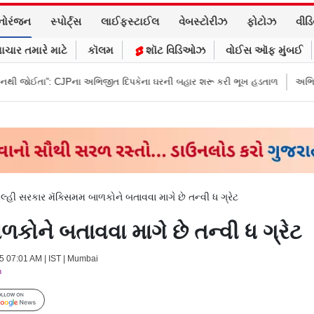
નોરંજન
સ્પોર્ટ્સ
લાઈફસ્ટાઈલ
વેબસ્ટોરીઝ
ફોટોઝ
વીડ
ાચાર તમારે માટે
કૉલમ
શૉટ વિડિઓઝ
વોઈસ ઑફ મુંબઈ
ા અભિજીત દિપકેના ઘરની બહાર શરૂ કરી ભૂખ હડતાળ
અભિજીત દિપકેએ CJPની નવ
િલ્હી સરકાર મૅક્સિમમ બાળકોને બતાવવા માગે છે તન્વી ધ ગ્રેટ
ળકોને બતાવવા માગે છે તન્વી ધ ગ્રેટ
25 07:01 AM | IST | Mumbai
m
Follow Us