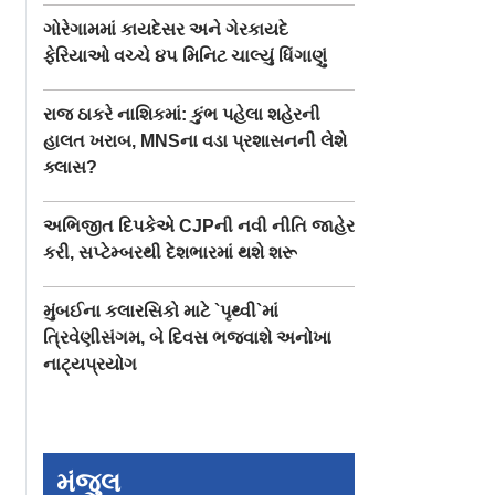
ગોરેગામમાં કાયદેસર અને ગેરકાયદે
ફેરિયાઓ વચ્ચે ૪૫ મિનિટ ચાલ્યું ધિંગાણું
રાજ ઠાકરે નાશિકમાં: કુંભ પહેલા શહેરની
હાલત ખરાબ, MNSના વડા પ્રશાસનની લેશે
ક્લાસ?
અભિજીત દિપકેએ CJPની નવી નીતિ જાહેર
કરી, સપ્ટેમ્બરથી દેશભારમાં થશે શરૂ
મુંબઈના કલારસિકો માટે `પૃથ્વી`માં
ત્રિવેણીસંગમ, બે દિવસ ભજવાશે અનોખા
નાટ્યપ્રયોગ
મંજુલ