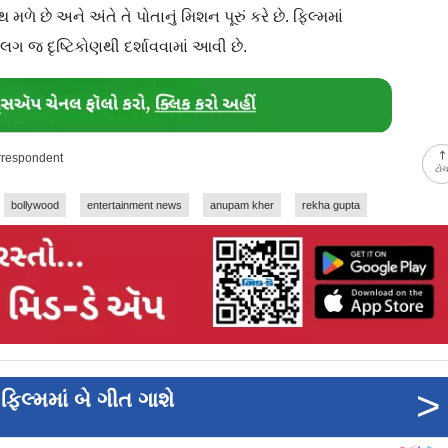
ે છે અને અંતે તે પોતાનું મિશન પૂરું કરે છે. ફિલ્મમાં
 જ દૃષ્ટિકોણથી દર્શાવવામાં આવી છે.
orrespondent
ટો
bollywood
entertainment news
anupam kher
rekha gupta
>
લ્મમાં બે ગીત ગાશે