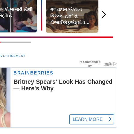
 બાળકો જ મારી સૌથી
મલયાલમ એક્શન
રાજપાલ યાદ
િદ્ધિ છે
થ્રિલર `હાફ` નું
લોન વસૂલ કર
ટીઆઈએફએફમાં વર્લ્ડ
કરશે તેની મ
પ્રીમિયર થશે
હરાજી
DVERTISEMENT