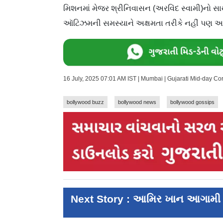
મિશનમાં મેજર શ્રીનિવાસન (અરવિંદ સ્વામી)નો સાથ મળ
ઑટિઝમની સમસ્યાને અક્ષમતા તરીકે નહીં પણ અલગ
16 July, 2025 07:01 AM IST | Mumbai | Gujarati Mid-day C
bollywood buzz
bollywood news
bollywood gossips
Next Story : આમિર ખાન આગામી ફિ