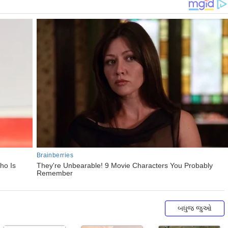
બધુજ જુઓ