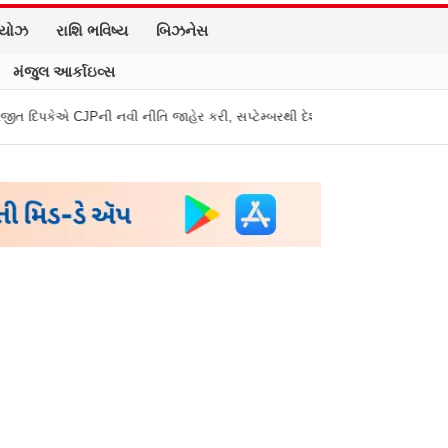
િયોઝ
રાશિ ભવિષ્ય
બિઝનેસ
મંજુલ આર્કાઇવ્સ
ી નીતિ જાહેર કરી, સપ્ટેમ્બરથી દેશભારમાં થશે શરૂ
તુકારામ મુંઢે On Fire: 