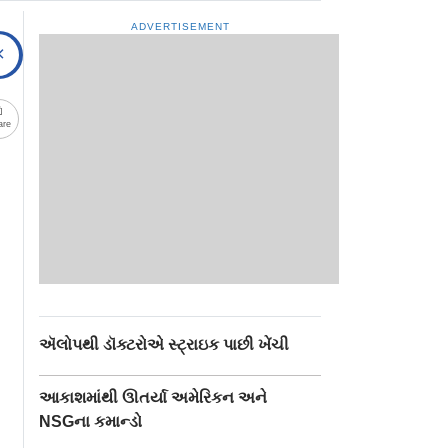
ADVERTISEMENT
are
ઍલોપથી ડૉક્ટરોએ સ્ટ્રાઇક પાછી ખેંચી
આકાશમાંથી ઊતર્યા અમેરિકન અને
NSGના કમાન્ડો