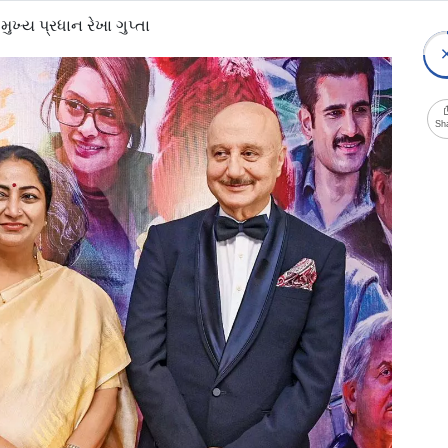
ખ્ય પ્રધાન રેખા ગુપ્તા
Sh