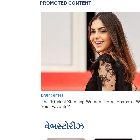
વેબસ્ટોરીઝ