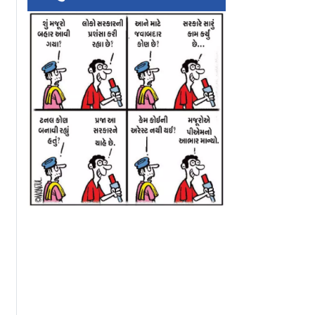
વને આપેલી
Entertainment
દિવાળીના બે દિવસ પ
વા બૅન્ક
Update : લવ એન્ડ
૬ નવેમ્બરે રિલીઝ 
િલકતોની
વૉરમાં દીપિકાનો કૅમિયો?
રામાયણ