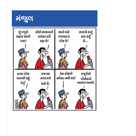
મંજુલ
લીશ અને...`
રામ લખનનાં ત્રીસ વર્ષને
ુજાએ બિગ
સેલિબ્રેટ કરતાં માધુરી
ન લેવા અંગે
દીક્ષિત અને અનિલ કપૂર