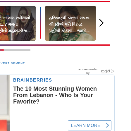
ે ઇસ્લામ સ્વીકાર્યો
હરિયાણવી ડાન્સર સપના
`હું ગાળો બો
ો...? મમતા
ચૌધરીએ પતિ વિરુદ્ધ
સુનિતા આહ
ણીનો મહામંડલેશ્વર
પહોંચી કોર્ટમાં… જાણો શું
બૉસમાં ભાગ 
 ફરી શરૂ
છે મામલો?
ખુલાસો કર્યો
DVERTISEMENT