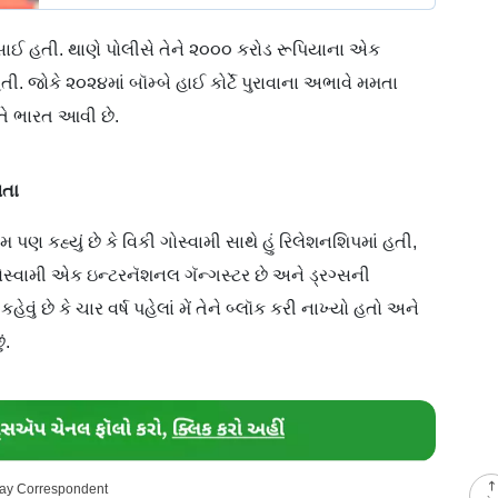
ફસાઈ હતી. થાણે પોલીસે તેને ૨૦૦૦ કરોડ રૂપિયાના એક
. જોકે ૨૦૨૪માં બૉમ્બે હાઈ કોર્ટે પુરાવાના અભાવે મમતા
તે ભારત આવી છે.
મતા
ણ કહ્યું છે કે વિકી ગોસ્વામી સાથે હું રિલેશનશિપમાં હતી,
 ગોસ્વામી એક ઇન્ટરનૅશનલ ગૅન્ગસ્ટર છે અને ડ્રગ્સની
ેવું છે કે ચાર વર્ષ પહેલાં મેં તેને બ્લૉક કરી નાખ્યો હતો અને
ં.
day Correspondent