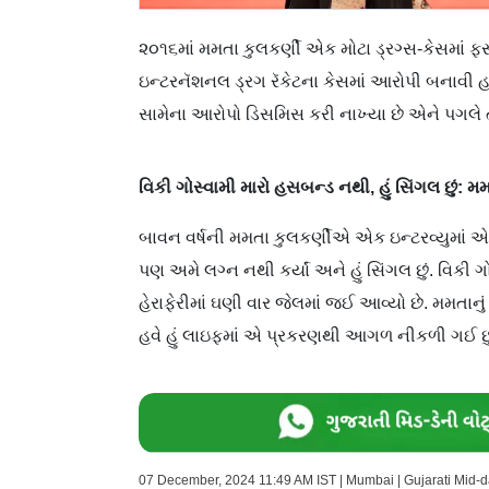
૨૦૧૬માં મમતા કુલકર્ણી એક મોટા ડ્રગ્સ-કેસમાં 
ઇન્ટરનૅશનલ ડ્રગ રૅકેટના કેસમાં આરોપી બનાવી હતી
સામેના આરોપો ડિસમિસ કરી નાખ્યા છે એને પગલે 
વિકી ગોસ્વામી મારો હસબન્ડ નથી, હું સિંગલ છું: મ
બાવન વર્ષની મમતા કુલકર્ણીએ એક ઇન્ટરવ્યુમાં એમ પ
પણ અમે લગ્ન નથી કર્યાં અને હું સિંગલ છું. વિકી
હેરાફેરીમાં ઘણી વાર જેલમાં જઈ આવ્યો છે. મમતાનું કહ
હવે હું લાઇફમાં એ પ્રકરણથી આગળ નીકળી ગઈ છુ
07 December, 2024 11:49 AM IST | Mumbai | Gujarati Mid-