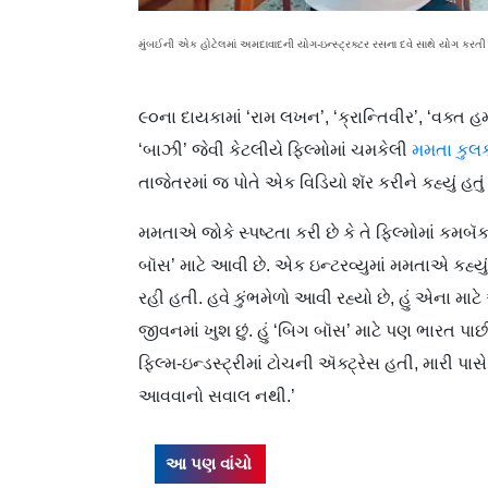
મુંબઈની એક હોટેલમાં અમદાવાદની યોગ-ઇન્સ્ટ્રક્ટર રસના દવે સાથે યોગ કરતી
૯૦ના દાયકામાં ‘રામ લખન’, ‘ક્રા​ન્તિવીર’, ‘વક્ત 
‘બાઝી’ જેવી કેટલીયે ફિલ્મોમાં ચમકેલી
મમતા કુલક
તાજેતરમાં જ પોતે એક વિડિયો શૅર કરીને કહ્યું હતું કે 
મમતાએ જોકે સ્પષ્ટતા કરી છે કે તે ફિલ્મોમાં ક
બૉસ’ માટે આવી છે. એક ઇન્ટરવ્યુમાં મમતાએ કહ્યું હ
રહી હતી. હવે કુંભમેળો આવી રહ્યો છે, હું એના માટે આ
જીવનમાં ખુશ છું. હું ‘બિગ બૉસ’ માટે પણ ભારત પાછી
ફિલ્મ-ઇન્ડસ્ટ્રીમાં ટોચની ઍક્ટ્રેસ હતી, મારી પા
આવવાનો સવાલ નથી.’
આ પણ વાંચો