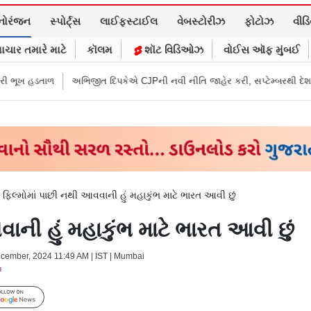
નોરંજન
સ્પોર્ટ્સ
લાઈફસ્ટાઈલ
વેબસ્ટોરીઝ
ફોટોઝ
વીડ
ાચાર તમારે માટે
કૉલમ
શૉટ વિડિઓઝ
વોઈસ ઑફ મુંબઈ
ભિજીત દિપકેએ CJPની નવી નીતિ જાહેર કરી, સપ્ટેમ્બરથી દેશભારમાં થશે શરૂ
ું ફિલ્મોમાં પાછી નથી આવવાની હું મહાકુંભ માટે ભારત આવી છું
વાની હું મહાકુંભ માટે ભારત આવી છું
ecember, 2024 11:49 AM | IST | Mumbai
m
Follow Us