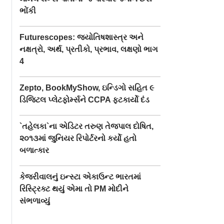
ભોંકી
Futurescopes: જ્યોતિષશાસ્ત્ર અને
નક્ષત્રો, અર્થ, પ્રતીકો, પ્રભાવ, લક્ષણો ભાગ
4
Zepto, BookMyShow, ઇન્ડિગો સહિત ૯
ડિજિટલ પ્લેટફોર્મ્સને CCPA ફટકાર્યો દંડ
`તહેલકા`ના એડિટર તરુણ તેજપાલ દોષિત,
૨૦૧૩માં જુનિયર રિપોર્ટરનો કર્યો હતો
બળાત્કાર
કેજરીવાલનું ઇન્સ્ટા એકાઉન્ટ ભારતમાં
રિસ્ટ્રિક્ટ થયું એમા તો PM મોદીને
સંભળાવ્યું