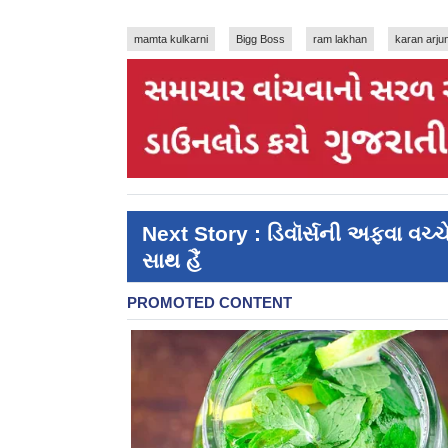
mamta kulkarni
Bigg Boss
ram lakhan
karan arju
Next Story : ડિવૉર્સની અફવા વચ્
સાથ હૈં