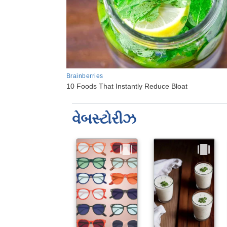
વેબસ્ટોરીઝ