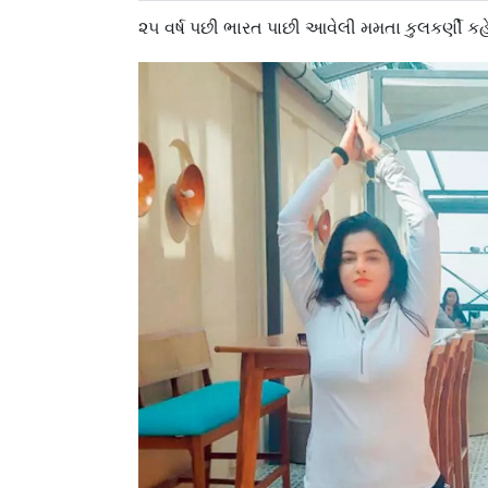
૨૫ વર્ષ પછી ભારત પાછી આવેલી મમતા કુલકર્ણી કહે 