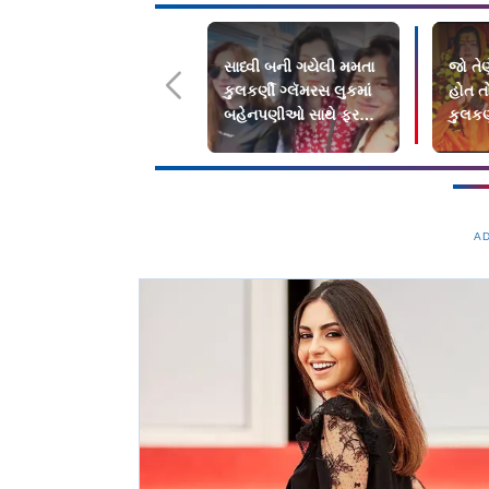
સાધ્વી બની ગયેલી મમતા
જો તેણ
કુલકર્ણી ગ્લૅમરસ લુકમાં
હોત ત
બહેનપણીઓ સાથે ફરવા
કુલકર્
ઊપડી ગોવા
વિવાદ
A