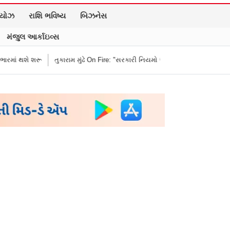
િયોઝ
રાશિ ભવિષ્ય
બિઝનેસ
મંજુલ આર્કાઇવ્સ
તુકારામ મુંઢે On Fire: "સરકારી નિયમો અનુસાર કામ નથી કરવું તો રાજીનામું આપી દો"