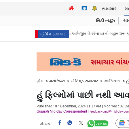
સમાચાર
મ
સિટી ન્યૂઝ
સમ
વાલ નથી જોઈતા”: CJPના અભિજીત દિપકેના ઘરની બહાર શરૂ કરી ભૂખ હડતાળ
અ
બ્રેકિંગ સમાચાર
હોમ
>
મનોરંજન
>
બૉલિવૂડ સમાચાર
>
આર્ટિકલ્સ
>
હ
હું ફિલ્મોમાં પાછી નથી આવ
Published : 07 December, 2024 11:17 AM | Modified : 07 D
Gujarati Mid-day Correspondent
| feedbackgmd@mid-day.co
Share: