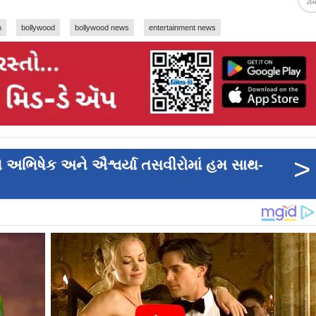
ટો
n
bollywood
bollywood news
entertainment news
>
ચે અભિષેક અને ઐશ્વર્યા તસવીરોમાં હમ સાથ-