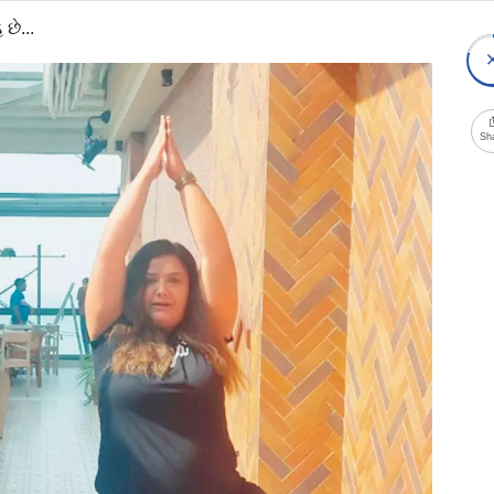
છે...
Sh