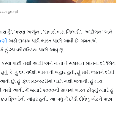
 મમતા કુલકર્ણી
હમારા હૈ’, ‘કરણ અર્જુન’, ‘સબસે બડા ખિલાડી’, ‘આંદોલન’ અને
ર્ણી
અઢી દાયકા પછી ભારત પાછી આવી છે. મમતાએ
હું ૨૫ વર્ષે ઇન્ડિયા પાછી આવું છું.
મબૅક કરવા પાછી નથી આવી અને ન તો તે સલમાન ખાનના શો ‘બિગ
તું કે ‘હું ૨૫ વર્ષથી ભારતની બહાર હતી, હું મારી જાતને શોધી
વી છું. હું ફિલ્મ-ઇન્સ્ટ્રીમાં પાછી નથી જવાની. હું મારા
 નથી આવી. મેં જ્યારે ૨૦૦૦ની સાલમાં ભારત છોડ્યું ત્યારે હું
સે ૪૩ ફિલ્મોની ઑફર હતી. આ બધું મેં છોડી દીધેલું એટલે પાછા