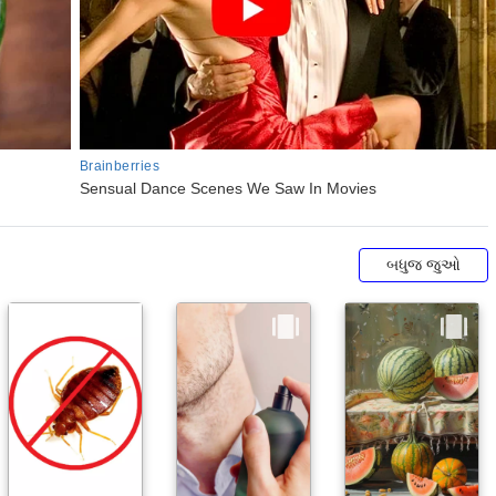
બધુજ જુઓ