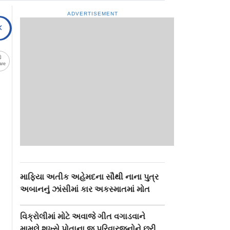
ADVERTISEMENT
are
માફિયા અતીક અહેમદના સૌથી નાના પુત્ર
અબાનનું ઝાંસીમાં કાર અકસ્માતમાં મોત
વિક્રોલીમાં મોટે અવાજે ગીત વગાડવાને
મામલે શખ્સે પોતાના જ પરિવારજનોને છરી