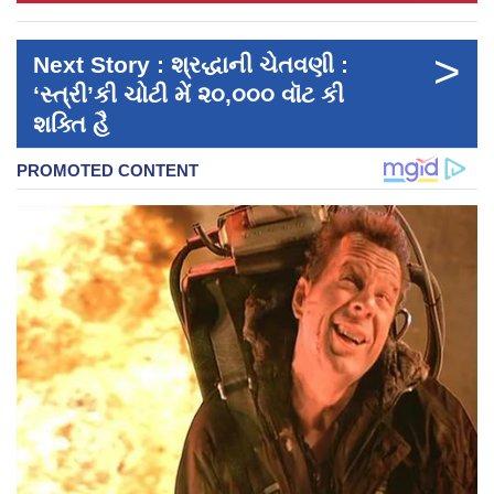
>
Next Story : શ્રદ્ધાની ચેતવણી :
‘સ્ત્રી’કી ચોટી મેં ૨૦,૦૦૦ વૉટ કી
શક્તિ હૈ