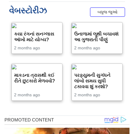
વેબસ્ટોરીઝ
બધુજ જુઓ
કયા રંગનાં સનગ્લાસ
ઉનાળામાં લૂથી બચાવશે
આંખો માટે યોગ્ય?
આ ગુજરાતી પીણું
2 months ago
2 months ago
માકડના ત્રાસથી કઈ
પરફ્યુમની સુગંધને
રીતે છુટકારો મેળવવો?
લાંબો સમય સુધી
ટકાવવા શું કરશો?
2 months ago
2 months ago