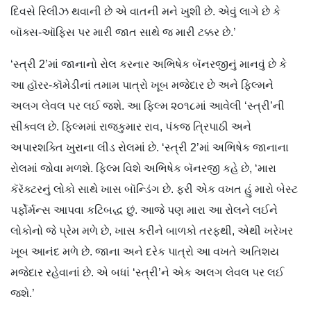
દિવસે રિલીઝ થવાની છે એ વાતની મને ખુશી છે. એવું લાગે છે કે
બૉક્સ-ઑફિસ પર મારી જાત સાથે જ મારી ટક્કર છે.’
‘સ્ત્રી 2’માં જાનાનો રોલ કરનાર અભિષેક બૅનરજીનું માનવું છે કે
આ હૉરર-કૉમેડીનાં તમામ પાત્રો ખૂબ મજેદાર છે અને ફિલ્મને
અલગ લેવલ પર લઈ જશે. આ ફિલ્મ ૨૦૧૮માં આવેલી ‘સ્ત્રી’ની
સીક્વલ છે. ફિલ્મમાં રાજકુમાર રાવ, પંકજ ​ત્રિપાઠી અને
અપારશક્તિ ખુરાના લીડ રોલમાં છે. ‘સ્ત્રી 2’માં અભિષેક જાનાના
રોલમાં જોવા મળશે. ​ફિલ્મ વિશે અભિષેક બૅનરજી કહે છે, ‘મારા
કૅરૅક્ટરનું લોકો સાથે ખાસ બૉન્ડિંગ છે. ફરી એક વખત હું મારો બેસ્ટ
પર્ફોર્મન્સ આપવા કટિબદ્ધ છું. આજે પણ મારા આ રોલને લઈને
લોકોનો જે પ્રેમ મળે છે, ખાસ કરીને બાળકો તરફથી, એથી ખરેખર
ખૂબ આનંદ મળે છે. જાના અને દરેક પાત્રો આ વખતે અતિશય
મજેદાર રહેવાનાં છે. એ બધાં ‘સ્ત્રી’ને એક અલગ લેવલ પર લઈ
જશે.’