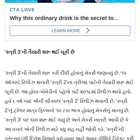
‘સ્ત્રી 3’ની તૈયારી શરૂ થઈ ચૂકી છે
‘સ્ત્રી 3’ની તૈયારી શરૂ કરી દીધી હોવાનું મેકર્સે જણાવ્યું છે. ૧૫
ઑગસ્ટે રિલીઝ થનારી ‘સ્ત્રી 2’ના ત્રીજા પાર્ટની તૈયારી શરૂ થઈ
ચૂકી છે. આ હૉરર-કૉમેડીનો પહેલો પાર્ટ ૨૦૧૮માં રિલીઝ થયો હતો.
હવે ૬ વર્ષ બાદ એની સીક્વલ ‘સ્ત્રી 2’ રિલીઝ થવાની છે. ‘સ્ત્રી
2’નું ટ્રેલર માત્ર ફિલ્મનો ૧૦ ટકા ભાગ હોવાનું મેકર્સનું માનવું છે.
‘સ્ત્રી 3’ પર કામ શરૂ થઈ ગયું છે અને મેકર્સે ખાતરી આપી છે કે
આ વખતે એની રિલીઝ માટે વધુ રાહ નહીં જોવી પડે. ‘સ્ત્રી’ની
ફ્રૅન્ચાઇઝી દિનેશ વિજને પ્રોડ્યુસ અને અમર કૌશિકે ડિરેક્ટ કરી