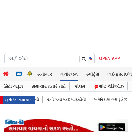
|
OPEN APP
સમાચાર
મનોરંજન
સ્પોર્ટ્સ
લાઈફસ્ટાઈલ
સિટી ન્યૂઝ
સમાચાર તમારે માટે
કૉલમ
શૉટ વિડિઓઝ
ધ થયો
માની ગયા મરદ માણસોને!
અમેરિકામાં બર્થ ટૂરિઝમ પર પ્રતિબંધ મૂક્યો ડો
બ્રેકિંગ સમાચાર