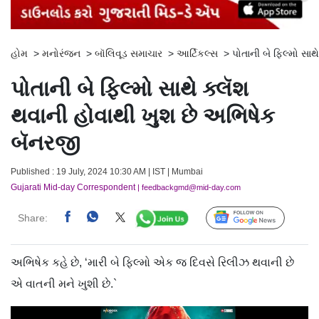
હોમ
>
મનોરંજન
>
બૉલિવૂડ સમાચાર
>
આર્ટિકલ્સ
>
પોતાની બે ફિલ્મો સા
પોતાની બે ફિલ્મો સાથે ક્લૅશ
થવાની હોવાથી ખુશ છે અભિષેક
બૅનરજી
Published : 19 July, 2024 10:30 AM | IST | Mumbai
Gujarati Mid-day Correspondent
| feedbackgmd@mid-day.com
Share:
Follow Us
અભિષેક કહે છે, ‘મારી બે ફિલ્મો એક જ દિવસે રિલીઝ થવાની છે
એ વાતની મને ખુશી છે.`