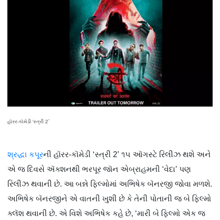
હૉરર-કૉમેડી ‘સ્ત્રી 2`
શ્રદ્ધા કપૂર
ની હૉરર-કૉમેડી ‘સ્ત્રી 2’ ૧૫ ઑગસ્ટે રિલીઝ થશે અને
એ જ દિવસે ઍક્શનથી ભરપૂર જૉન એબ્રાહમની ‘વેદા’ પણ
રિલીઝ થવાની છે. આ બન્ને ફિલ્મોમાં અભિષેક બૅનરજી જોવા મળશે.
અભિષેક બૅનરજીને એ વાતની ખુશી છે કે તેની પોતાની જ બે ફિલ્મો
ક્લૅશ થવાની છે. એ વિશે અભિષેક કહે છે, ‘મારી બે ફિલ્મો એક જ