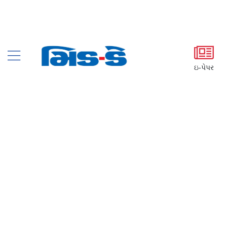
ઇ-પેપર