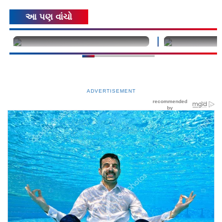
આ પણ વાંચો
કલકત્તામાં મિથુનની હાથની નાની સર્જરી
ફટાકડા અને લાઇવ 
થઈ, હૉસ્પિટલમાં ખબર કાઢવા પહોંચ્યા
એકાવન કિલોની 
WBના CM
ADVERTISEMENT