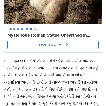
વાત સંપૂર્ણ બ્લૅક એવા ગૅરીની | ગૅરી જૉન બિશપ એક સામાન્ય
સેલ્સમૅન હતો. તેને આપવામાં આવતો ટાર્ગેટ તેનાથી પૂરો થતો નહીં
અને તે દરરોજ ઘરે આવીને પોતાની જાતને ગાળો ભાંડતો. આવું
અઠવાડિયા અને મહિનાઓ સુધી ચાલ્યું અને એક દિવસ ગૅરીએ
નક્કી કર્યું કે તે સુસાઇડ કરી લે. તેણે કોશિશ પણ કરી, પણ હિંમત
ચાલી નહીં અને એ નાહિંમત થયેલા ગૅરીને એ દિવસે પહેલી વાર
બ્રહ્મજ્ઞાન થયું કે પોતે શું ભૂલ કરે છે. ગૅરી કહે છે, ‘ક્યારેય ભૂલવું