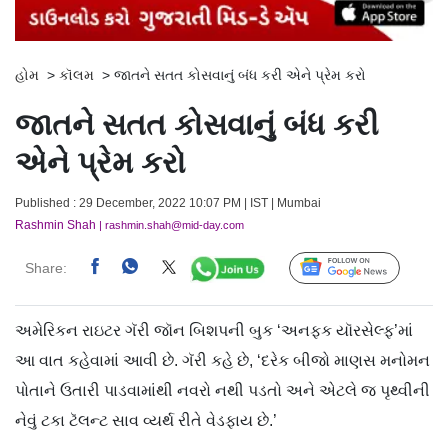
હોમ
>
કૉલમ
>
જાતને સતત કોસવાનું બંધ કરી એને પ્રેમ કરો
જાતને સતત કોસવાનું બંધ કરી
એને પ્રેમ કરો
Published : 29 December, 2022 10:07 PM | IST | Mumbai
Rashmin Shah
| rashmin.shah@mid-day.com
Share:
Follow Us
અમેરિકન રાઇટર ગૅરી જૉન બિશપની બુક ‘અનફક યૉરસેલ્ફ’માં
આ વાત કહેવામાં આવી છે. ગૅરી કહે છે, ‘દરેક બીજો માણસ મનોમન
પોતાને ઉતારી પાડવામાંથી નવરો નથી પડતો અને એટલે જ પૃથ્વીની
નેવું ટકા ટૅલન્ટ સાવ વ્યર્થ રીતે વેડફાય છે.’