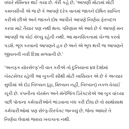
વધારે સેમિનાર થઈ ગયા છે. ગૅરી કહે છે, ‘આપણી મોટામાં મોટી
કમનસીબી એ જ છે કે આપણે દરેક વાતમાં જાતને દોષિત સાબિત
કરીએ છીએ અને જાતને દોષ આપીને આપણે નિર્ણય ફેરબદલ
કરવા માટે તૈયાર પણ નથી થતા. પરિણામ એ આવે છે કે આપણે મન
આપણી જ કોઈ વૅલ્યુ રહેતી નથી. આ માનસિકતામાં ચેન્જ કરવો
પડશે. ભૂલ કરવાનો આપણને હક છે અને એ ભૂલ થકી જ આપણને
જીવનની નવી દિશા મળવાની છે.’
‘અનફક યૉરસેલ્ફ’ની વાત કરીએ તો દુનિયાના ૪૨ દેશોમાં
બેસ્ટસેલર રહેલી આ બુકની સૌથી મોટી ખાસિયત એ છે કે અત્યાર
સુધીમાં એ દોઢ બિલ્યન (હા, મિલ્યન નહીં, બિલ્યન) નકલ વેચાઈ
ચૂકી છે. કંપનીના ચૅરમૅન અને મૅનેજિંગ ડિરેક્ટરોએ આ બુક વાંચ્યા
પછી પોતાના કર્મચારીઓને ભાંડવાના બંધ કરી દીધા છે તો સાથોસાથ
કર્મચારીઓમાં પણ સેલ્ફ-રિસ્પેક્ટ જન્મ્યું છે, જેના આધારે તે
નિર્ણય લેવામાં જરાય ખચકાતા નથી.