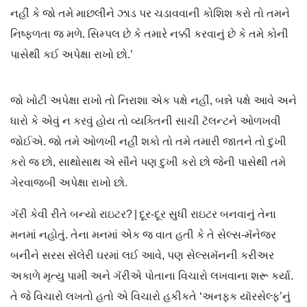
નહીં કે જો તમે માછલીને ઝાડ પર ચડાવવાની કોશિશ કરો તો તમને
નિષ્ફળતા જ મળે. સિમ્પલ છે કે તમારે નક્કી કરવાનું છે કે તમે કોની
પાસેથી કઈ અપેક્ષા રાખો છો.’
જો ખોટી અપેક્ષા રાખો તો નિરાશા એક પક્ષે નહીં, બન્ને પક્ષે આવે અને
ધારો કે એવું ન કરવું હોય તો વ્યક્તિની સાચી ટૅલન્ટને ઓળખવી
જોઈએ. જો તમે ઓળખી નહીં શકો તો તમે તમારી જાતને તો દુખી
કરો જ છો, સાથોસાથ એ સૌને પણ દુખી કરો છો જેની પાસેથી તમે
ગેરવાજબી અપેક્ષા રાખો છો.
ગૅરી કેવી રીતે બન્યો રાઇટર? | દૂર-દૂર સુધી રાઇટર બનવાનું તેના
મનમાં નહોતું. તેના મનમાં એક જ વાત હતી કે તે સેલ્સ-મૅનેજર
બનીને સરસ સૅલેરી ઘરમાં લઈ આવે, પણ સેલ્સમૅનની કરીઅર
અકાળે મૃત્યુ પામી અને ગૅરીએ પોતાના વિચારો લખવાના શરૂ કર્યા.
તે જે વિચારો લખતો હતો એ વિચારો હકીકતે ‘અનફક યૉરસેલ્ફ’નું