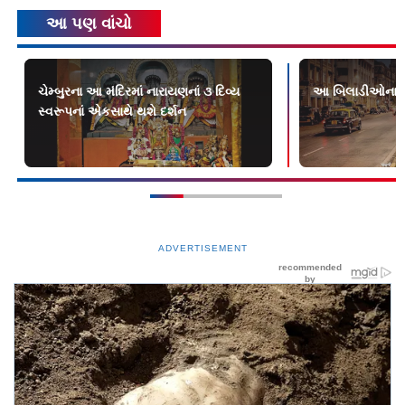
આ પણ વાંચો
ચેમ્બુરના આ મંદિરમાં નારાયણનાં ૩ દિવ્ય
આ બિલાડીઓના ગળ
સ્વરૂપનાં એકસાથે થશે દર્શન
ADVERTISEMENT