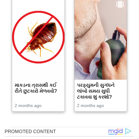
માકડના ત્રાસથી કઈ
પરફ્યુમની સુગંધને
રીતે છુટકારો મેળવવો?
લાંબો સમય સુધી
ટકાવવા શું કરશો?
2 months ago
2 months ago