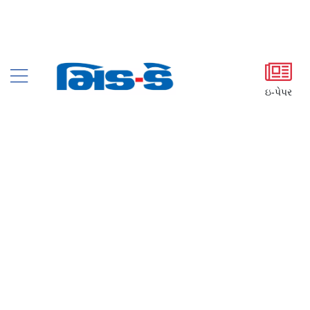
ઇ-પેપર