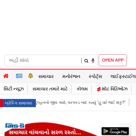
|
OPEN APP
સમાચાર
મનોરંજન
સ્પોર્ટ્સ
લાઈફસ્ટાઈલ
સિટી ન્યૂઝ
સમાચાર તમારે માટે
કૉલમ
શૉટ વિડિઓઝ
ડ બાદ કહ્યું “હું ઘરે જઈ શકું?”
‘હું બાબા બાગેશ્વર નથી...’: IIT દિલ્હીમાં વિદ્ય
બ્રેકિંગ સમાચાર