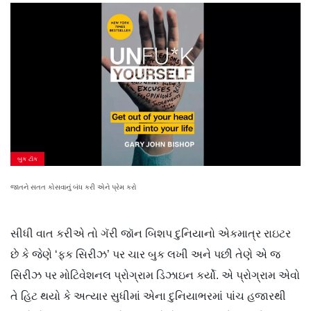
બુક ટૉક
જાતને સતત કોસવાનું બંધ કરી એને પ્રેમ કરો
સીધી વાત કરીએ તો ગૅરી જૉન બિશપ દુનિયાનો એકમાત્ર રાઇટર
છે કે જેણે ‘ફક સિરીઝ’ પર ચાર બુક લખી અને પછી તેણે એ જ
સિરીઝ પર મોટિવેશનલ પ્રોગ્રામ ડિઝાઇન કર્યો. એ પ્રોગ્રામ એવો
તે હિટ થયો કે અત્યાર સુધીમાં એના દુનિયાભરમાં પાંચ હજારથી