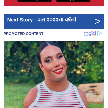
>
Next Story : વાત ૨૦૨૨ના વર્ષની