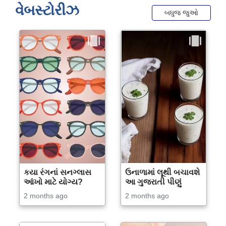
વેબસ્ટોરીઝ
બધુજ જુઓ
કયા રંગનાં સનગ્લાસ
ઉનાળામાં લૂથી બચાવશે
આંખો માટે યોગ્ય?
આ ગુજરાતી પીણું
2 months ago
2 months ago