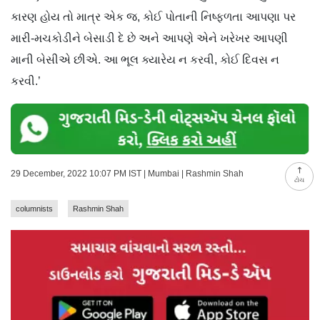
કારણ હોય તો માત્ર એક જ, કોઈ પોતાની નિષ્ફળતા આપણા પર
મારી-મચકોડીને બેસાડી દે છે અને આપણે એને ખરેખર આપણી
માની બેસીએ છીએ. આ ભૂલ ક્યારેય ન કરવી, કોઈ દિવસ ન
કરવી.’
29 December, 2022 10:07 PM IST | Mumbai | Rashmin Shah
ટોચ
columnists
Rashmin Shah