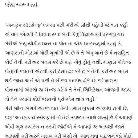
પહેલું સ્વરૂપ હતું.
‘અનફક યૉરસેલ્ફ’ લખ્યા પછી ગૅરીએ સૌથી પહેલી જે વાત કહી
એ વાત એટલી તે વિવાદાસ્પદ બની કે દુનિયાઆખી ધ્રૂજી ગઈ.
ગૅરીએ ‘ન્યુ યૉર્ક ટાઇમ્સ’ના પોતાના એક ઇન્ટરવ્યુમાં કહ્યું કે,
‘માણસની મોટામાં મોટી મૂર્ખામી એ છે કે તે એવું માને છે કે ત્રાહિત
કોઈ તેની કરીઅર ખતમ કરે છે પણ એવું હોતું નથી. માણસ પોતે જ
પોતાની જાતને એટલી ક્રીટિસાઇઝ કરે છે કે તેની કરીઅર ખતમ
થઈ જાય અને એ પછી તે બીજા પર દોષ ઢોળે છે. જો માણસ
પોતાનામાં એટલો જ ચેન્જ કરે કે તે તેની લિમિટેશન ઓળખી જાય
તો તેને ક્યાંય કોઈ જાતનો પ્રૉબ્લેમ થાય નહીં.’
ગૅરી જૉન બિશપે આ જ વાત તેની તમામ બુકમાં અકબંધ રાખી છે,
પણ ‘અનફક યૉરસેલ્ફ’માં તો તેણે સ્પષ્ટતા સાથે લખ્યું છે કે આપણે
એવી ભૂલ ક્યારેય ન કરવી જોઈએ કે આપણે જ આપણી જાતે
આપણી કરીઅરને ખરાબ કરી બેસીએ. આવું થવા પાછળનું જો કોઈ