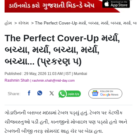
હોમ
>
કૉલમ
>
The Perfect Cover-Up મર્યા, બચ્યા, મર્યા, બચ્યા, મર્યા, બ
The Perfect Cover-Up મર્યા,
બચ્યા, મર્યા, બચ્યા, મર્યા,
બચ્યા... (પ્રકરણ ૫)
Published : 29 May, 2026 11:03 AM | IST | Mumbai
Rashmin Shah
| rashmin.shah@mid-day.com
Share:
Follow Us
ગોડાઉનની બરાબર મધ્યમાં ટેબલ પડ્યું હતું. ટેબલ પર કેટલીક
ચીજવસ્તુઓ પડી હતી, કાનજીનો મોબાઇલ પણ પડ્યો હતો અને
ટેબલની બીજી તરફ સોમચંદ શાહ ચૅર પર બેઠા હતા.