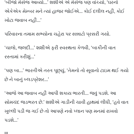
‘બીજો મેસેજ આવ્યો...’ શશીએ એ મેસેજ પણ વાંચ્યો, ‘ઘરનો
એકેએક મેમ્બર મને ત્યાં હાજર જોઈએ... કોઈ દલીલ નહીં, કોઈ
ખોટા જવાબ નહીં...’
પરિવારના તમામ સભ્યોના ચહેરા પર સન્નાટો પ્રસરી ગયો.
‘ચાલો, જલદી...’ શશીએ ફરી સ્વસ્થતા કેળવી, ‘બાકીની વાત
રસ્તામાં કરીશું...’
‘પણ બા...’ ભારતીએ તરત પૂછ્યું, ‘તેમનો તો સૂવાનો ટાઇમ થઈ ગયો
છે ને બાનું બ્લડપ્રેશર...’
‘આજે આ જવાબ નહીં આપી શકાય ભારતી... જવું પડશે. આ
સોમચંદ જડભરત છે.’ શશીએ ગાડીની ચાવી હાથમાં લીધી, ‘હવે વાત
ખુલ્લી પડી જ ગઈ છે તો આપણે નવો પ્લાન પણ મનમાં રાખવો
પડશે...’
lll