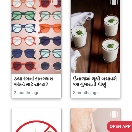
કયા રંગનાં સનગ્લાસ
ઉનાળામાં લૂથી બચાવશે
આંખો માટે યોગ્ય?
આ ગુજરાતી પીણું
2 months ago
2 months ago
OPEN APP