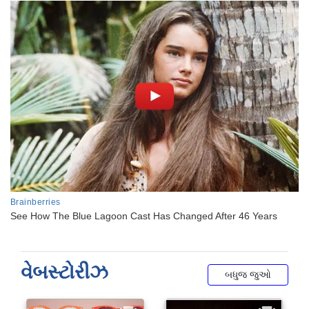
વેબસ્ટોરીઝ
બધુજ જુઓ