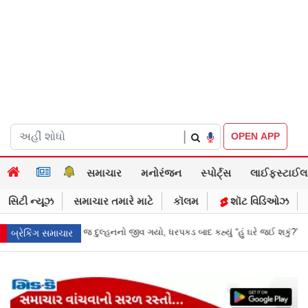
|
OPEN APP
સમાચાર
મનોરંજન
સ્પોર્ટ્સ
લાઈફસ્ટાઈલ
સિટી ન્યૂઝ
સમાચાર તમારે માટે
કૉલમ
શૉટ વિડિઓઝ
નનો જીવ ગયો, ધરપકડ બાદ કહ્યું “હું ઘરે જઈ શકું?”
‘હું બાબા બાગેશ્વર નથી...’: I
બ્રેકિંગ સમાચાર