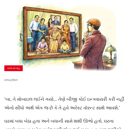
વાતૉ-સપ્તાહ
ઇલસ્ટ્રેશન
‘બા, તે મોબાઇલ લઈને ગયો... તેણે બીજી કોઈ ઇન્ક્વાયરી કરી નહીં
એનો સીધો અર્થ એક જ છે કે તે હવે અરેસ્ટ વૉરન્ટ સાથે આવશે.’
ઘરમાં બધા બેઠા હતા અને બધાની સામે શશી ઊભો હતો. ઘરના