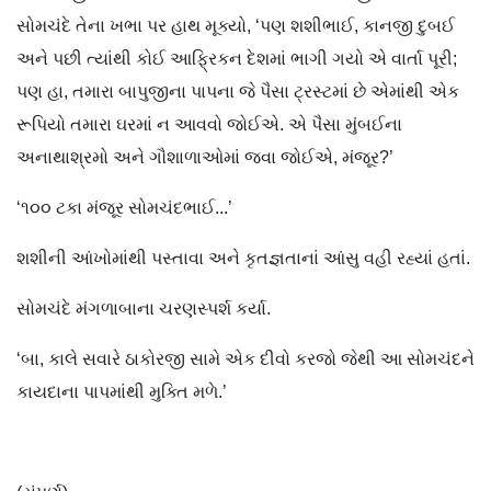
સોમચંદે તેના ખભા પર હાથ મૂક્યો, ‘પણ શશીભાઈ, કાનજી દુબઈ
અને પછી ત્યાંથી કોઈ આફ્ર‌િકન દેશમાં ભાગી ગયો એ વાર્તા પૂરી;
પણ હા, તમારા બાપુજીના પાપના જે પૈસા ટ્રસ્ટમાં છે એમાંથી એક
રૂપિયો તમારા ઘરમાં ન આવવો જોઈએ. એ પૈસા મુંબઈના
અનાથાશ્રમો અને ગૌશાળાઓમાં જવા જોઈએ, મંજૂર?’
‘૧૦૦ ટકા મંજૂર સોમચંદભાઈ...’
શશીની આંખોમાંથી પસ્તાવા અને કૃતજ્ઞતાનાં આંસુ વહી રહ્યાં હતાં.
સોમચંદે મંગળાબાના ચરણસ્પર્શ કર્યા.
‘બા, કાલે સવારે ઠાકોરજી સામે એક દીવો કરજો જેથી આ સોમચંદને
કાયદાના પાપમાંથી મુક્તિ મળે.’