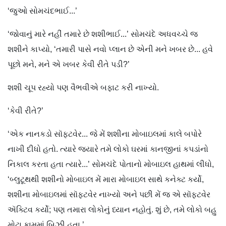
‘જુઓ સોમચંદભાઈ...’
‘જોવાનું મારે નહીં તમારે છે શશીભાઈ...’ સોમચંદે અધવચ્ચે જ
શશીને કાપ્યો, ‘તમારી પાસે નવો પ્લાન છે એની મને ખબર છે... હવે
પૂછો મને, મને એ ખબર કેવી રીતે પડી?’
શશી ચૂપ રહ્યો પણ વૈભવીએ બફાટ કરી નાખ્યો.
‘કેવી રીતે?’
‘એક નાનકડો સૉફ્ટવેર... જે મેં શશીના મોબાઇલમાં કાલે બપોરે
નાખી દીધો હતો. ત્યારે જ્યારે તમે લોકો ઘરમાં કાનજીનાં કપડાંનો
નિકાલ કરતા હતા ત્યારે...’ સોમચંદે પોતાનો મોબાઇલ હાથમાં લીધો,
‘બ્લુટૂથથી શશીનો મોબાઇલ મેં મારા મોબાઇલ સાથે કનેક્ટ કર્યો,
શશીના મોબાઇલમાં સૉફ્ટવેર નાખ્યો અને પછી મેં જ એ સૉફ્ટવેર
ઍક્ટ‌િવ કર્યો; પણ તમારા લોકોનું ધ્યાન નહોતું. શું છે, તમે લોકો બહુ
મોટા કામમાં બિઝી હતા.’