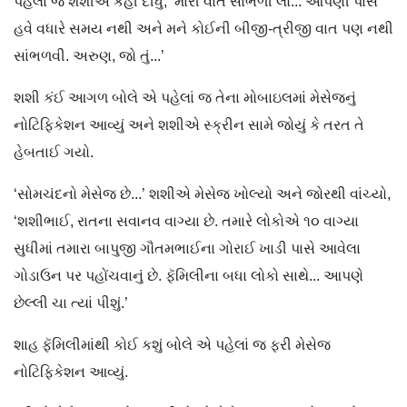
પહેલાં જ શશીએ કહી દીધું, ‘મારી વાત સાંભળી લો... આપણી પાસે
હવે વધારે સમય નથી અને મને કોઈની બીજી-ત્રીજી વાત પણ નથી
સાંભળવી. અરુણ, જો તું...’
શશી કંઈ આગળ બોલે એ પહેલાં જ તેના મોબાઇલમાં મેસેજનું
નોટ‌િફિકેશન આવ્યું અને શશીએ સ્ક્રીન સામે જોયું કે તરત તે
હેબતાઈ ગયો.
‘સોમચંદનો મેસેજ છે...’ શશીએ મેસેજ ખોલ્યો અને જોરથી વાંચ્યો,
‘શશીભાઈ, રાતના સવાનવ વાગ્યા છે. તમારે લોકોએ ૧૦ વાગ્યા
સુધીમાં તમારા બાપુજી ગૌતમભાઈના ગોરાઈ ખાડી પાસે આવેલા
ગોડાઉન પર પહોંચવાનું છે. ફૅમિલીના બધા લોકો સાથે... આપણે
છેલ્લી ચા ત્યાં પીશું.’
શાહ ફૅમિલીમાંથી કોઈ કશું બોલે એ પહેલાં જ ફરી મેસેજ
નોટિફિકેશન આવ્યું.