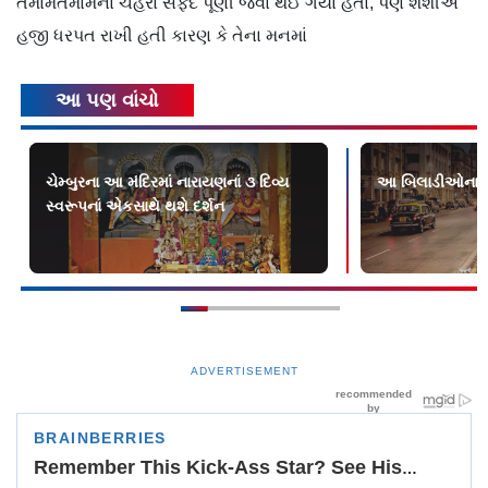
તમામેતમામના ચહેરા સફેદ પૂણી જેવા થઈ ગયા હતા, પણ શશીએ
હજી ધરપત રાખી હતી કારણ કે તેના મનમાં
આ પણ વાંચો
ચેમ્બુરના આ મંદિરમાં નારાયણનાં ૩ દિવ્ય
આ બિલાડીઓના ગળ
સ્વરૂપનાં એકસાથે થશે દર્શન
ADVERTISEMENT