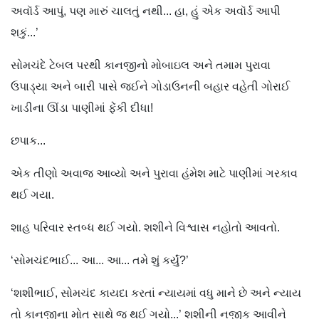
અવૉર્ડ આપું, પણ મારું ચાલતું નથી... હા, હું એક અવૉર્ડ આપી
શકું...’
સોમચંદે ટેબલ પરથી કાનજીનો મોબાઇલ અને તમામ પુરાવા
ઉપાડ્યા અને બારી પાસે જઈને ગોડાઉનની બહાર વહેતી ગોરાઈ
ખાડીના ઊંડા પાણીમાં ફેંકી દીધા!
છપાક...
એક તીણો અવાજ આવ્યો અને પુરાવા હંમેશ માટે પાણીમાં ગરકાવ
થઈ ગયા.
શાહ પરિવાર સ્તબ્ધ થઈ ગયો. શશીને વિશ્વાસ નહોતો આવતો.
‘સોમચંદભાઈ... આ... આ... તમે શું કર્યું?’
‘શશીભાઈ, સોમચંદ કાયદા કરતાં ન્યાયમાં વધુ માને છે અને ન્યાય
તો કાનજીના મોત સાથે જ થઈ ગયો...’ શશીની નજીક આવીને