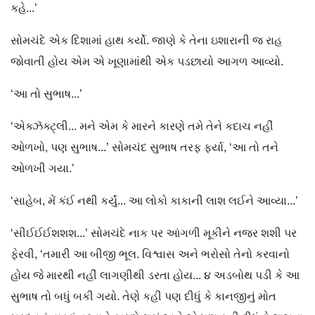
કહે...’
સોમચંદે એક દિશામાં હાથ કર્યો. જાણે કે તેના ઇશારાની જ રાહ
જોવાતી હોય એમ એ ખૂણામાંથી એક પડછાયો આગળ આવ્યો.
‘આ તો સુભાષ...’
‘એક્ઝૅક્ટ્લી... મને એમ કે મારને કારણે તમે તેને કદાચ નહીં
ઓળખો, પણ સુભાષ...’ સોમચંદ સુભાષ તરફ ફર્યા, ‘આ તો તને
ઓળખી ગયા.’
‘સાહેબ, મેં કંઈ નથી કર્યું... આ લોકો કાકાની લાશ લઈને આવ્યા...’
‘સીઈઈઈશશશ...’ સોમચંદે નાક પર આંગળી મૂકીને નજર શશી પર
ફેરવી, ‘તમારી આ બીજી ભૂલ. વિશ્વાસ અને ભરોસો તેનો કરવાનો
હોય જે મારથી નહીં લાગણીથી ડરતા હોય... ૪ અડબોથ પડી કે આ
સુભાષ તો બધું બકી ગયો. તેણે કહી પણ દીધું કે કાનજીનું મોત