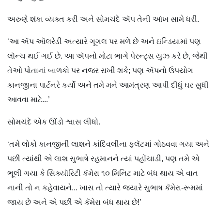
અરુણે શંકા વ્યક્ત કરી અને સોમચંદે ઍપ તેની આંખ સામે ધરી.
‘આ ઍપ ઑલરેડી અત્યારે ગૂગલ પર મળે છે અને ઇન્ડ‌િયામાં પણ
લૉન્ચ થઈ ગઈ છે. આ ઍપનો મોટા ભાગે પેરન્ટ્સ યુઝ કરે છે, જેથી
તેઓ પોતાનાં બાળકો પર નજર રાખી શકે; પણ ઍપનો ઉપયોગ
કાનજીના પાર્ટનરે કર્યો અને તમે મને આમંત્રણ આપી દીધું ઘર સુધી
આવવા માટે...’
સોમચંદે એક ઊંડો શ્વાસ લીધો.
‘તમે લોકો કાનજીની લાશને કાંદિવલીના ફ્લૅટમાં ગોઠવવા ગયા અને
પછી ત્યાંથી એ લાશ સુભાષે રહમાનને ત્યાં પહોંચાડી, પણ તમે એ
ભૂલી ગયા કે સિક્યૉરિટી કૅમેરા ૧૦ મિનિટ માટે બંધ થાય એ વાત
નાની તો ન કહેવાયને... ખાસ તો ત્યારે જ્યારે સુભાષ કૅમેરા-રૂમમાં
જાય છે અને એ પછી એ કૅમેરા બંધ થાય છે!’