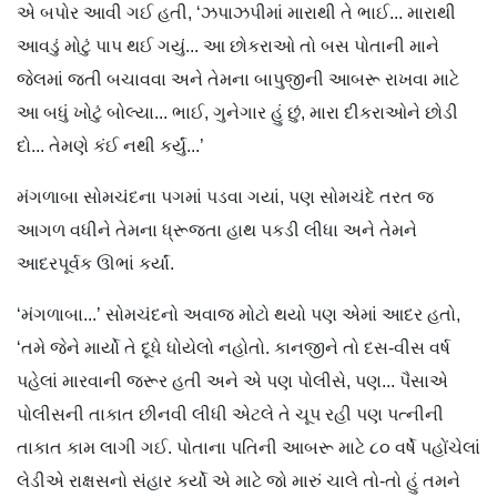
એ બપોર આવી ગઈ હતી, ‘ઝપાઝપીમાં મારાથી તે ભાઈ... મારાથી
આવડું મોટું પાપ થઈ ગયું... આ છોકરાઓ તો બસ પોતાની માને
જેલમાં જતી બચાવવા અને તેમના બાપુજીની આબરૂ રાખવા માટે
આ બધું ખોટું બોલ્યા... ભાઈ, ગુનેગાર હું છું, મારા દીકરાઓને છોડી
દો... તેમણે કંઈ નથી કર્યું...’
મંગળાબા સોમચંદના પગમાં પડવા ગયાં, પણ સોમચંદે તરત જ
આગળ વધીને તેમના ધ્રૂજતા હાથ પકડી લીધા અને તેમને
આદરપૂર્વક ઊભાં કર્યાં.
‘મંગળાબા...’ સોમચંદનો અવાજ મોટો થયો પણ એમાં આદર હતો,
‘તમે જેને માર્યો તે દૂધે ધોયેલો નહોતો. કાનજીને તો દસ-વીસ વર્ષ
પહેલાં મારવાની જરૂર હતી અને એ પણ પોલીસે, પણ... પૈસાએ
પોલીસની તાકાત છીનવી લીધી એટલે તે ચૂપ રહી પણ પત્નીની
તાકાત કામ લાગી ગઈ. પોતાના પતિની આબરૂ માટે ૮૦ વર્ષે પહોંચેલાં
લેડીએ રાક્ષસનો સંહાર કર્યો એ માટે જો મારું ચાલે તો-તો હું તમને