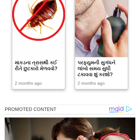
માકડના ત્રાસથી કઈ
પરફ્યુમની સુગંધને
રીતે છુટકારો મેળવવો?
લાંબો સમય સુધી
ટકાવવા શું કરશો?
2 months ago
2 months ago