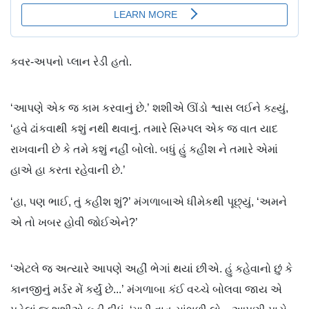
કવર-અપનો પ્લાન રેડી હતો.
‘આપણે એક જ કામ કરવાનું છે.’ શશીએ ઊંડો શ્વાસ લઈને કહ્યું,
‘હવે ઢાંકવાથી કશું નથી થવાનું. તમારે સિમ્પલ એક જ વાત યાદ
રાખવાની છે કે તમે કશું નહીં બોલો. બધું હું કહીશ ને તમારે એમાં
હાએ હા કરતા રહેવાની છે.’
‘હા, પણ ભાઈ, તું કહીશ શું?’ મંગળાબાએ ધીમેકથી પૂછ્યું, ‘અમને
એ તો ખબર હોવી જોઈએને?’
‘એટલે જ અત્યારે આપણે અહીં ભેગાં થયાં છીએ. હું કહેવાનો છું કે
કાનજીનું મર્ડર મેં કર્યું છે...’ મંગળાબા કંઈ વચ્ચે બોલવા જાય એ