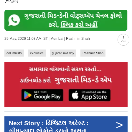
(સંપૂર્ણ)
29 May, 2026 11:03 AM IST | Mumbai | Rashmin Shah
ટોચ
columnists
exclusive
gujarati mid day
Rashmin Shah
>
Next Story : ડિજિટલ અરેસ્ટ :
સીધા-સાદા લોકોને ડરાવો અથવા