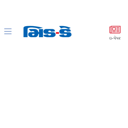
ઇ-પેપર