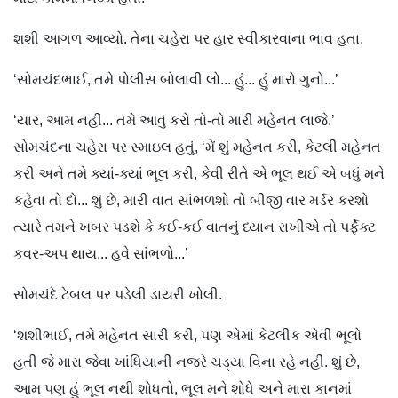
શશી આગળ આવ્યો. તેના ચહેરા પર હાર સ્વીકારવાના ભાવ હતા.
‘સોમચંદભાઈ, તમે પોલીસ બોલાવી લો... હું... હું મારો ગુનો...’
‘યાર, આમ નહીં... તમે આવું કરો તો-તો મારી મહેનત લાજે.’
સોમચંદના ચહેરા પર સ્માઇલ હતું, ‘મેં શું મહેનત કરી, કેટલી મહેનત
કરી અને તમે ક્યાં-ક્યાં ભૂલ કરી, કેવી રીતે એ ભૂલ થઈ એ બધું મને
કહેવા તો દો... શું છે, મારી વાત સાંભળશો તો બીજી વાર મર્ડર કરશો
ત્યારે તમને ખબર પડશે કે કઈ-કઈ વાતનું ધ્યાન રાખીએ તો પર્ફેક્ટ
કવર-અપ થાય... હવે સાંભળો...’
સોમચંદે ટેબલ પર પડેલી ડાયરી ખોલી.
‘શશીભાઈ, તમે મહેનત સારી કરી, પણ એમાં કેટલીક એવી ભૂલો
હતી જે મારા જેવા ખાંધ‌િયાની નજરે ચડ્યા વિના રહે નહીં. શું છે,
આમ પણ હું ભૂલ નથી શોધતો, ભૂલ મને શોધે અને મારા કાનમાં