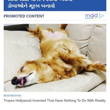
ડોબાઓને મૂરખ બનાવો