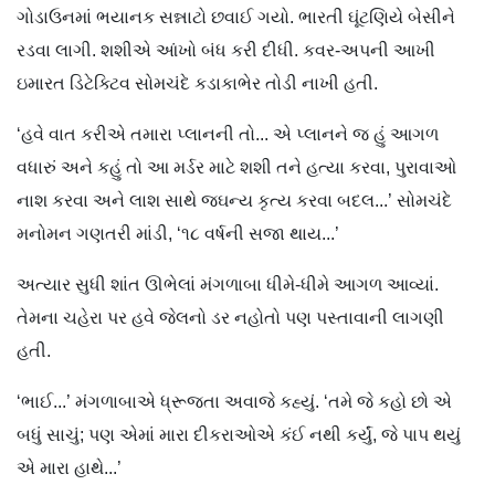
ગોડાઉનમાં ભયાનક સન્નાટો છવાઈ ગયો. ભારતી ઘૂંટણિયે બેસીને
રડવા લાગી. શશીએ આંખો બંધ કરી દીધી. કવર-અપની આખી
ઇમારત ડિટેક્ટ‌િવ સોમચંદે કડાકાભેર તોડી નાખી હતી.
‘હવે વાત કરીએ તમારા પ્લાનની તો... એ પ્લાનને જ હું આગળ
વધારું અને કહું તો આ મર્ડર માટે શશી તને હત્યા કરવા, પુરાવાઓ
નાશ કરવા અને લાશ સાથે જઘન્ય કૃત્ય કરવા બદલ...’ સોમચંદે
મનોમન ગણતરી માંડી, ‘૧૮ વર્ષની સજા થાય...’
અત્યાર સુધી શાંત ઊભેલાં મંગળાબા ધીમે-ધીમે આગળ આવ્યાં.
તેમના ચહેરા પર હવે જેલનો ડર નહોતો પણ પસ્તાવાની લાગણી
હતી.
‘ભાઈ...’ મંગળાબાએ ધ્રૂજતા અવાજે કહ્યું. ‘તમે જે કહો છો એ
બધું સાચું; પણ એમાં મારા દીકરાઓએ કંઈ નથી કર્યું, જે પાપ થયું
એ મારા હાથે...’