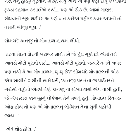
ગરદનનું હાડકું તૂટવાને કારણે થયું અને એ પણ કહી દીધું કે લાશના
ટુકડા રહમાન કસાઈએ કર્યા... પણ એ ઠીક છે. આમાં માણસ
શોધવાની ભૂલ થઈ છે. આપણે વાત કરીએ પર્ફેક્ટ કવર-અપની તો
તમારી બીજી ભૂલ...’
સોમચંદે કાનજીનો મોબાઇલ હાથમાં લીધો.
‘ઘરના મેઇન ડોરની બરાબર સામે તમે જે કૂંડાં મૂકો છો એમાં તમે
આવડો મોટો પુરાવો દાટો... આવડો મોટો પુરાવો. જ્યારે તમને ખબર
પણ નથી કે આ મોબાઇલમાં શું-શું છે?’ સોમચંદે મોબાઇલની એક
ઍપ ખોલીને શશીની સામે ધરી, ‘કાનજી પર તેના જ પાર્ટનરને
ભરોસો નહોતો એટલે તેણે કાનજીના મોબાઇલમાં ઍપ નાખી હતી,
જે ઍપ દ્વારા કાનજીનું લોકેશન તેને મળતું હતું. મોબાઇલ સ્વિચ્ડ-
ઑફ હોય તો પણ એ મોબાઇલનું લોકેશન તેના સુધી પહોંચી
જાય...’
‘એવું થોડું હોય...’