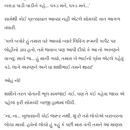
બરાડા પાડી-પાડીને કહે... પકડ મને, પકડ મને...’
સામેથી કોઈ પ્રત્યાઘાત આવ્યા નહીં એટલે સોમચંદે વાત આગળ
વધારી.
‘કાલે બપોરે હું તમારા ઘરે આવ્યો ત્યારે લિવિંગ રૂમની કાર્પેટ પર
લોહીનો ડાઘ હતો. તમે જવાબ પણ આપી દીધો કે આ તો અરુણને
વાગ્યું. સાચે જ... હું માની ગયો, તમારા બે ભાઈનો પ્રેમ એટલે કહેવું
પડે. લાગે અરુણને અને ઘા શશીભાઈ તમને થાય!’
ઓહ નો!
શશીને તરત પોતાની ભૂલ સમજાઈ ગઈ, પણ તે કંઈ કહેવા જાય એ
પહેલાં ફરી સોમચંદે બાજી હાથમાં લીધી.
‘ના, ના... ખુલાસાની કોઈ જરૂર નથી. શું છે તમે લોકોએ બરાબરના
લોચા માર્યા. હવેનો લોચો હું કહું કે પછી મારા વતી તમને આ માણસ