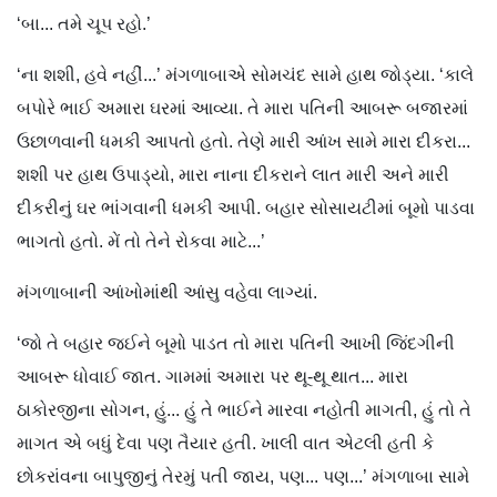
‘બા... તમે ચૂપ રહો.’
‘ના શશી, હવે નહીં...’ મંગળાબાએ સોમચંદ સામે હાથ જોડ્યા. ‘કાલે
બપોરે ભાઈ અમારા ઘરમાં આવ્યા. તે મારા પતિની આબરૂ બજારમાં
ઉછાળવાની ધમકી આપતો હતો. તેણે મારી આંખ સામે મારા દીકરા...
શશી પર હાથ ઉપાડ્યો, મારા નાના દીકરાને લાત મારી અને મારી
દીકરીનું ઘર ભાંગવાની ધમકી આપી. બહાર સોસાયટીમાં બૂમો પાડવા
ભાગતો હતો. મેં તો તેને રોકવા માટે...’
મંગળાબાની આંખોમાંથી આંસુ વહેવા લાગ્યાં.
‘જો તે બહાર જઈને બૂમો પાડત તો મારા પતિની આખી જિંદગીની
આબરૂ ધોવાઈ જાત. ગામમાં અમારા પર થૂ-થૂ થાત... મારા
ઠાકોરજીના સોગન, હું... હું તે ભાઈને મારવા નહોતી માગતી, હું તો તે
માગત એ બધું દેવા પણ તૈયાર હતી. ખાલી વાત એટલી હતી કે
છોકરાંવના બાપુજીનું તેરમું પતી જાય, પણ... પણ...’ મંગળાબા સામે