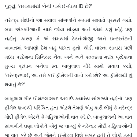
પૂછ્યું, ‘તમારામાંથી કોની પાસે ઈ-મેઇલ ID છે?’
નરેન્દ્ર મોદીનો આ સવાલ સાંભળીને રૂમમાં સન્નાટો પ્રસરી ગયો.
બધા એકબીજાની સામે જોવા માંડ્યા અને એમાં કશું ખોટું પણ
નહોતું, કારણ કે એ સમયમાં ટેક્નૉલૉજી અને ઇન્ટરનેટની
બાબતમાં આપણો દેશ બહુ પછાત હતો. થોડી વારના સન્નાટા પછી
મધ્ય પ્રદેશના સિનિયર નેતા અને અને ૨૦૦૪માં મધ્ય પ્રદેશના
મુખ્ય પ્રધાન બનેલા સ્વ. બાબુલાલ ગૌરે સામો સવાલ કર્યો,
‘નરેન્દ્રભાઈ, આ તમે કઈ ફીમેલની વાતો કરો છો? આ ફીમેલથી શું
થવાનું છે?’
બાબુલાલ ગૌરે ઈ-મેઇલ શબ્દ અગાઉ ક્યારેય સાંભળ્યો નહોતો, પણ
ફીમેલ શબ્દથી પરિચિત હતા એટલે તેમણે એવું ધારી લીધું કે નરેન્દ્ર
મોદી ફીમેલ એટલે કે મહિલાઓની વાત કરે છે. બાબુલાલની આ વાત
સાંભળીને ઘણા લોકોને એવું જ લાગ્યું કે નરેન્દ્ર મોદી મહિલાઓની
જ વાત કરે છે અને જેમને ઈ-મેઇલ વિશે ખબર હતી તે લોકો હસી