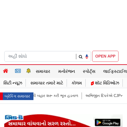
|
OPEN APP
સમાચાર
મનોરંજન
સ્પોર્ટ્સ
લાઈફસ્ટાઈલ
સિટી ન્યૂઝ
સમાચાર તમારે માટે
કૉલમ
શૉટ વિડિઓઝ
ર શરૂ કરી ભૂખ હડતાળ
અભિજીત દિપકેએ CJPની નવી નીતિ જાહેર કરી, સપ્ટેમ્બ
બ્રેકિંગ સમાચાર