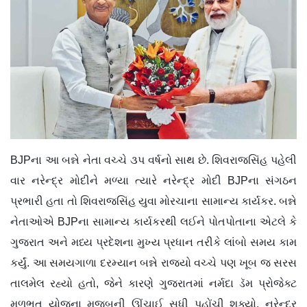
BJPના આ બન્ને નેતા વચ્ચે ૩પ વર્ષનો સાથ છે. શિવરાજસિંહ પહેલી
વાર નરેન્દ્ર મોદીને મળ્યા ત્યારે નરેન્દ્ર મોદી BJPના સંગઠન
પ્રભારી હતા તો શિવરાજસિંહ યુવા મોરચાના સામાન્ય કાર્યકર. બન્ને
નેતાઓએ BJPના સામાન્ય કાર્યકરથી લઈને પોતપોતાના એટલે કે
ગુજરાત અને મધ્ય પ્રદેશના મુખ્ય પ્રધાન તરીકે લાંબો સમય કામ
કર્યું. આ સમયગાળા દરમ્યાન બન્ને રાજ્યો વચ્ચે પણ ખૂબ જ સરસ
તાલમેલ રહ્યો હતો, જેને કારણે ગુજરાતમાં નર્મદા ડૅમ પ્રોજેક્ટ
મૂળભૂત યોજના મુજબની ઊંચાઈ સુધી પહોંચી શક્યો. નરેન્દ્ર