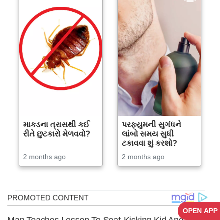
માકડના ત્રાસથી કઈ
પરફ્યુમની સુગંધને
રીતે છુટકારો મેળવવો?
લાંબો સમય સુધી
ટકાવવા શું કરશો?
2 months ago
2 months ago
OPEN APP