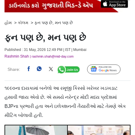
હોમ
>
કૉલમ
>
ફન પણ છે, મન પણ છે
ફન પણ છે, મન પણ છે
Published : 31 May, 2026 12:49 PM | IST | Mumbai
Rashmin Shah
| rashmin.shah@mid-day.com
Share:
Follow Us
૧૯૯૦ના દાયકામાં બનેલો આ રમૂજી કિસ્સો ખરેખર ખડખડાટ
હસાવી જાય એવો છે. એ સમયે નરેન્દ્ર મોદી મધ્ય પ્રદેશમાં
BJPના પ્રભારી હતા અને ઇલેક્શનની તૈયારીઓ માટે તેમણે એક
મીટિંગ બોલાવી હતી.