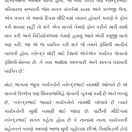
ઘટનાઓની ભરમાર ચાલી હતી. એ બધા વચ્ચે પણ નરેન્દ્રભાઈ
પરિવારના સભ્યની જેમ સતત સંપર્કમાં રહ્યા અને કાળજી લેતા.
એક વખત તો આખો દિવસ મીટિંગમાં વ્યસ્ત હોવાને કારણે તે ફોન
કરી શક્યા નહીં તો રાતે એક વાગ્યે તેમણે ફોન કરીને મારી સાથે
વાત કરી અને વિડિયોકૉલમાં તેમણે હસવું આવે એવી રમૂજી વાતો
પણ કરી. આ એ જ વ્યક્તિ કરી શકે જે તમને ફૅમિલી માનીને
ચાલતી હોય. નરેન્દ્ર મોદી માટે દેશનો એકેએક કાર્યકર પોતાનો
ફૅમિલી-મેમ્બર છે. તે ખરા અર્થમાં અલગારી અને સંતત્વ ધરાવતી
વ્યક્તિ છે.’
મોટા ભાગના જૂના કાર્યકરોને નરેન્દ્રભાઈ નામથી ઓળખે છે એ
વાતનો ઉલ્લેખ પણ શિવરાજસિંહે પોતાની બુકમાં કર્યો છે અને લખ્યું
છે, ‘નરેન્દ્રભાઈ જ્યારે કાર્યકરોને નામથી બોલાવે છે ત્યારે
કાર્યકરોની ખુશી બમણી થઈ જાય છે. પાર્ટીની મીટિંગમાં
નરેન્દ્રભાઈ સતત કહેતા હોય છે કે નાનામાં નાના કાર્યકરની
મહેનતને કારણે આપણે આજ સુધી પહોંચ્યા છીએ. પિરામિડની ટોચે