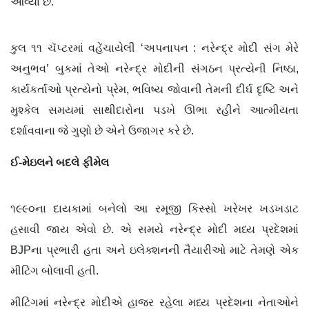
આવ્યા છે.
કુલ ૧૧ ચૅપ્ટરમાં વહેંચાયેલી ‘અપનાપન : નરેન્દ્ર મોદી સંગ મેરે
અનુભવ’ બુકમાં તેઓ નરેન્દ્ર મોદીની સંગઠન પ્રત્યેની નિષ્ઠા,
કાર્યકર્તાઓ પ્રત્યેનો પ્રેમ, ભવિષ્ય જોવાની તેમની દીર્ઘ દૃષ્ટિ અને
મુશ્કેલ સમયમાં સાથીદારોના પડખે ઊભા રહીને આત્મીયતા
દર્શાવવાના જે ગુણો છે એને ઉજાગર કરે છે.
ઈ-મેઇલને બદલે ફીમેલ
૧૯૯૦ના દાયકામાં બનેલો આ રમૂજી કિસ્સો ખરેખર ખડખડાટ
હસાવી જાય એવો છે. એ સમયે નરેન્દ્ર મોદી મધ્ય પ્રદેશમાં
BJPના પ્રભારી હતા અને ઇલેક્શનની તૈયારીઓ માટે તેમણે એક
મીટિંગ બોલાવી હતી.
મીટિંગમાં નરેન્દ્ર મોદીએ હાજર રહેલા મધ્ય પ્રદેશના નેતાઓને