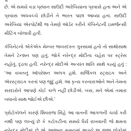
છે. એ સમયે વડા પ્રધાન સાઉદી અરેબિયાના પ્રવાસે હતા અને એ
પ્રવાસ અધવચ્ચે છોડીને તે ભારત પાછા આવ્યા હતા. સાઉદી
અરેબિયા ઍરપોર્ટથી જ તેમણે ઑર્ડર કરીને કૅબિનેટની ઇમર્જન્સી
મીટિંગ બોલાવી હતી.
કૅબિનેટનો એકેએક મેમ્બર જબરદસ્ત ગુસ્સામાં હતો તો સાથોસાથ
તેમને ટેન્શન પણ હતું. જોકે નરેન્દ્ર મોદીના ચહેરા પર સ્ટ્રેસ
નહોતું, દૃઢતા હતી. નરેન્દ્ર મોદીએ અત્યંત શાંતિ સાથે કહ્યું હતું :
‘આ વખતનું ઑપરેશન અલગ હશે. સર્જિકલ સ્ટ્રાઇક અને
ઍરસ્ટ્રાઇક કરતાં પણ જુદું હશે. આ કૃત્ય કરનારાઓને અને તેમના
સરદારોને આપણે કોઈ કાળે નહીં છોડીએ. બસ, મને એમાં તમારા
બધાનો સાથ જોઈએ છીએ.’
પ્રોટોકૉલને કારણે શિવરાજ સિંહે આ વાતની આગળની ચર્ચા કરી
નથી પણ લખ્યું છે કે કટોકટીના સમયે ધૈર્ય રાખવાની જે ક્ષમતા
નરેન્દ્ર મોદીમાં છે એ આજના સમયમાં ભાગ્યે જ જૂજ લોકોમાં