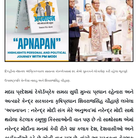
દિલ્હીના નૅશનલ ઍગ્રિકલ્ચરલ સાયન્સ કૉમ્પ્લેક્સમાં ૨૬ મેએ પુસ્તકને લોકાર્પણ કરી રહેલા ભૂતપૂર્વ
ઉપરાષ્ટ્રપતિ વેન્કૈયા નાયડુ અને શિવરાજસિંહ ચૌહાણ.
મધ્ય પ્રદેશમાં રેકૉર્ડબ્રેક સમય સુધી મુખ્ય પ્રધાન રહેનારા અને
અત્યારે કેન્દ્ર સરકારના કૃષિપ્રધાન શિવરાજસિંહ ચૌહાણે લખેલા
‘અપનાપન : નરેન્દ્ર મોદી સંગ મેરે અનુભવ’માં નરેન્દ્ર મોદી સાથે
થયેલા કેટલાક રમૂજી કિસ્સાઓની વાત પણ છે તો સાથોસાથ એમાં
નરેન્દ્ર મોદીના મનમાં કેવી રીતે ૨૪ કલાક દેશ, દેશવાસીઓ અને