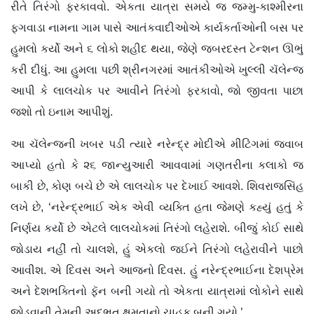
રીતે તિરંગો ફરકાવવો. એકતા યાત્રા સમયે જ જમ્મુ-કાશ્મીરના
ફગવાડા નામના ગામ પાસે આતંકવાદીઓએ કાર્યકર્તાઓની બસ પર
હુમલો કર્યો અને ૬ લોકો શહીદ થયા, જેણે જબરદસ્ત ટેન્શન ઊભું
કરી દીધું. આ હુમલા પછી શ્રીનગરમાં આતંકીઓએ ખુલ્લી ચૅલેન્જ
આપી કે લાલચોક પર આવીને તિરંગો ફરકાવો, જો જીવતા પાછા
જશો તો ઇનામ આપીશું.
આ ચૅલેન્જની ખબર પડી ત્યારે નરેન્દ્ર મોદીએ મીટિંગમાં જવાબ
આપ્યો હતો કે ૨૬ જાન્યુઆરી આવવામાં ગણતરીના કલાકો જ
બાકી છે, કોણ બચે છે એ લાલચોક પર દેખાઈ આવશે. શિવરાજસિંહ
લખે છે, ‘નરેન્દ્રભાઈ એક એવી વ્યક્તિ હતા જેમણે કહ્યું હતું કે
નિર્ણય કર્યો છે એટલે લાલચોકમાં તિરંગો લહેરાશે. બીજું કોઈ સાથે
જોડાય નહીં તો ચાલશે, હું એકલો જઈને તિરંગો લહેરાવીને પાછો
આવીશ. એ દિવસ અને આજનો દિવસ. હું નરેન્દ્રભાઈના દેશપ્રેમ
અને દેશભક્તિનો ફૅન બની ગયો તો એકતા યાત્રામાં લોકોને સાથે
જોડવાની તેમની અદ્ભુત ક્ષમતાનો ચાહક બની ગયો.’