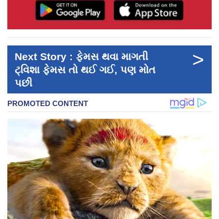
>
Next Story : ફેમસ થવા માગતી
ટ‍્વિશા ફેમસ તો થઈ ગઈ, પણ મોત
પછી