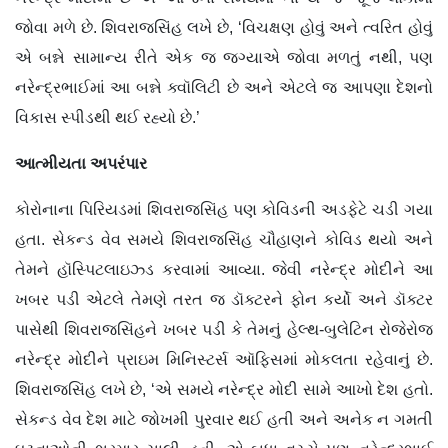
જોવા મળે છે. શિવરાજસિંહ લખે છે, ‘વિચક્ષણ હોવું અને ત્વરિત હોવું
એ બન્ને સામાન્ય રીતે એક જ જગ્યાએ જોવા મળતું નથી, પણ
નરેન્દ્રભાઈમાં આ બન્ને ક્વૉલિટી છે અને એટલે જ આપણા દેશનો
વિકાસ સ્પીડથી થઈ રહ્યો છે.’
આત્મીયતા અપરંપાર
કોરોનાના પિરિયડમાં શિવરાજસિંહ પણ કોવિડની અડફેટે ચડી ગયા
હતા. સેકન્ડ વેવ સમયે શિવરાજસિંહ ચૌહાણને કોવિડ થયો અને
તેમને હૉસ્પિટલાઇઝ્ડ કરવામાં આવ્યા. જેવી નરેન્દ્ર મોદીને આ
ખબર પડી એટલે તેમણે તરત જ ડૉક્ટરને ફોન કર્યો અને ડૉક્ટર
પાસેથી શિવરાજસિંહને ખબર પડી કે તેમનું હેલ્થ-બુલેટિન રોજેરોજ
નરેન્દ્ર મોદીને પ્રાઇમ મિનિસ્ટર્સ ઑફિસમાં મોકલતા રહેવાનું છે.
શિવરાજસિંહ લખે છે, ‘એ સમયે નરેન્દ્ર મોદી સામે આખો દેશ હતો.
સેકન્ડ વેવ દેશ માટે જોખમી પુરવાર થઈ હતી અને અનેક ન ગમતી