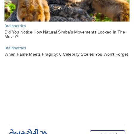
વેબસ્ટોરીઝ