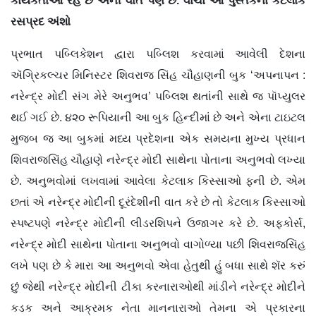
કાર્યકર્તાઓ રહે છે એની વાત પણ છે. વાંચો આ પુસ્તકના કેટલાક
રસપ્રદ અંશો
પ્રભાત પબ્લિકેશન દ્વારા પબ્લિશ કરવામાં આવેલી દેશના
ઍગ્રિકલ્ચર મિનિસ્ટર શિવરાજ સિંહ ચૌહાણની બુક ‘અપનાપન :
નરેન્દ્ર મોદી સંગ મેરે અનુભવ’ પબ્લિશ થતાંની સાથે જ પૉપ્યુલર
થઈ ગઈ છે. ૪૨૦ રૂપિયાની આ બુક હિન્દીમાં છે અને એના ટાઇટલ
મુજબ જ આ બુકમાં મધ્ય પ્રદેશના એક સમયના મુખ્ય પ્રધાન
શિવરાજસિંહ ચૌહાણે નરેન્દ્ર મોદી સાથેના પોતાના અનુભવો લખ્યા
છે. અનુભવોમાં લખવામાં આવેલા કેટલાક કિસ્સાઓ ફની છે. એમ
છતાં એ નરેન્દ્ર મોદીની દૂરંદેશીની વાત કરે છે તો કેટલાક કિસ્સાઓ
સ્પષ્ટપણે નરેન્દ્ર મોદીની લીડરશિપને ઉજાગર કરે છે. અફકોર્સ,
નરેન્દ્ર મોદી સાથેના પોતાના અનુભવો વાગોળ્યા પછી શિવરાજસિંહ
લખે પણ છે કે મારા આ અનુભવો એવા હેતુથી હું બધા સાથે શૅર કરું
છું જેથી નરેન્દ્ર મોદીની ટીકા કરનારાઓથી માંડીને નરેન્દ્ર મોદીને
કડક અને આક્રમક નેતા માનનારાઓ તેમના એ પ્રકારના