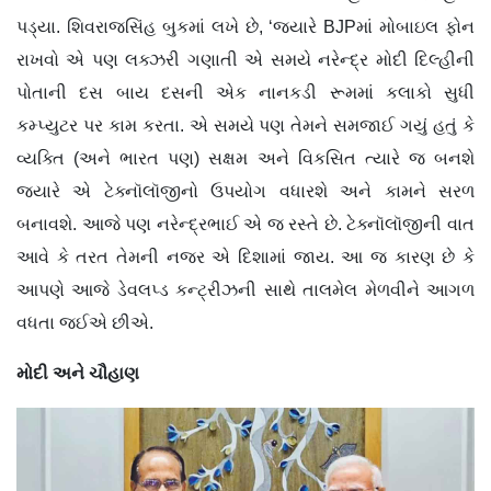
પડ્યા. શિવરાજસિંહ બુકમાં લખે છે, ‘જ્યારે BJPમાં મોબાઇલ ફોન
રાખવો એ પણ લક્ઝરી ગણાતી એ સમયે નરેન્દ્ર મોદી દિલ્હીની
પોતાની દસ બાય દસની એક નાનકડી રૂમમાં કલાકો સુધી
કમ્પ્યુટર પર કામ કરતા. એ સમયે પણ તેમને સમજાઈ ગયું હતું કે
વ્યક્તિ (અને ભારત પણ) સક્ષમ અને વિકસિત ત્યારે જ બનશે
જ્યારે એ ટેક્નૉલૉજીનો ઉપયોગ વધારશે અને કામને સરળ
બનાવશે. આજે પણ નરેન્દ્રભાઈ એ જ રસ્તે છે. ટેક્નૉલૉજીની વાત
આવે કે તરત તેમની નજર એ દિશામાં જાય. આ જ કારણ છે કે
આપણે આજે ડેવલપ્ડ કન્ટ્રીઝની સાથે તાલમેલ મેળવીને આગળ
વધતા જઈએ છીએ.
મોદી અને ચૌહાણ