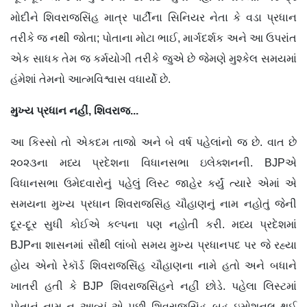
મોદીને શિવરાજસિંહ માત્ર પાર્ટીના સિનિયર નેતા કે વડા પ્રધાન
તરીકે જ નથી જોતા; પોતાના મોટા ભાઈ, માર્ગદર્શક અને આ ઉપરાંત
એક સાધક તેમ જ કર્મયોગી તરીકે જુએ છે જેમણે મુશ્કેલ સમયમાં
હંમેશાં તેમનો આત્મવિશ્વાસ વધાર્યો છે.
મુખ્ય પ્રધાન નહીં, શિવરાજ...
આ કિસ્સો તો એકદમ તાજો અને બે વર્ષ પહેલાંનો જ છે. વાત છે
૨૦૨૩ના મધ્ય પ્રદેશના વિધાનસભા ઇલેક્શનની. BJPએ
વિધાનસભા ઉમેદવારોનું પહેલું લિસ્ટ જાહેર કર્યું ત્યારે એમાં એ
સમયના મુખ્ય પ્રધાન શિવરાજસિંહ ચૌહાણનું નામ નહોતું જેની
દૂર-દૂર સુધી કોઈએ કલ્પના પણ નહોતી કરી. મધ્ય પ્રદેશમાં
BJPના શાસનમાં સૌથી લાંબો સમય મુખ્ય પ્રધાનપદ પર જે રહ્યા
હોય એનો રેકૉર્ડ શિવરાજસિંહ ચૌહાણના નામે હતો અને બધાને
ખાતરી હતી કે BJP શિવરાજસિંહને નહીં છોડે. પહેલા લિસ્ટમાં
પોતાનું નામ ન આવ્યું એ પછી શિવરાજસિંહ બહુ ઇમોશનલ થઈ