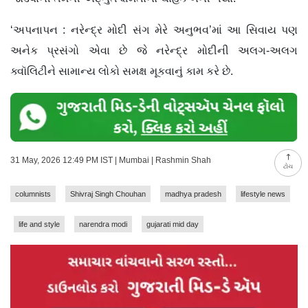
‘અપનાપન : નરેન્દ્ર મોદી સંગ મેરે અનુભવ’માં આ સિવાય પણ
અનેક પ્રસંગો એવા છે જે નરેન્દ્ર મોદીની અલગ-અલગ
ક્વૉલિટીને સામાન્ય લોકો સમક્ષ મૂકવાનું કામ કરે છે.
31 May, 2026 12:49 PM IST | Mumbai | Rashmin Shah
ટોચ
columnists
Shivraj Singh Chouhan
madhya pradesh
lifestyle news
life and style
narendra modi
gujarati mid day