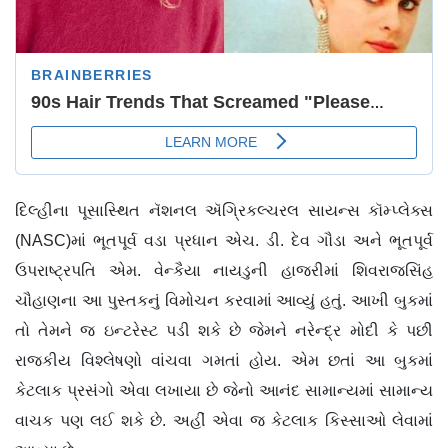
દિલ્હીના પૂસાસ્થિત નૅશનલ ઍગ્રિકલ્ચરલ સાયન્સ કૉમ્પ્લેક્સ
(NASC)માં ભૂતપૂર્વ વડા પ્રધાન એચ. ડી. દેવ ગૌડા અને ભૂતપૂર્વ
ઉપરાષ્ટ્રપતિ એમ. વેન્કૈયા નાયડુની હાજરીમાં શિવરાજસિંહ
ચૌહાણના આ પુસ્તકનું વિમોચન કરવામાં આવ્યું હતું. આખી બુકમાં
તો તેમને જ ઇન્ટરેસ્ટ પડી શકે છે જેમને નરેન્દ્ર મોદી કે પછી
રાજકીય વિશ્લેષણો વાંચવા ગમતાં હોય. એમ છતાં આ બુકમાં
કેટલાક પ્રસંગો એવા લખાયા છે જેનો આનંદ સામાન્યમાં સામાન્ય
વાચક પણ લઈ શકે છે. અહીં એવા જ કેટલાક કિસ્સાઓ લેવામાં