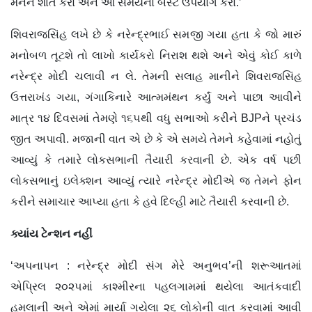
મનને શાંત કરો અને આ સમયનો બેસ્ટ ઉપયોગ કરો.’
શિવરાજસિંહ લખે છે કે નરેન્દ્રભાઈ સમજી ગયા હતા કે જો મારું
મનોબળ તૂટશે તો લાખો કાર્યકરો નિરાશ થશે અને એવું કોઈ કાળે
નરેન્દ્ર મોદી ચલાવી ન લે. તેમની સલાહ માનીને શિવરાજસિંહ
ઉત્તરાખંડ ગયા, ગંગાકિનારે આત્મમંથન કર્યું અને પાછા આવીને
માત્ર ૧૪ દિવસમાં તેમણે ૧૬૫થી વધુ સભાઓ કરીને BJPને પ્રચંડ
જીત અપાવી. મજાની વાત એ છે કે એ સમયે તેમને કહેવામાં નહોતું
આવ્યું કે તમારે લોકસભાની તૈયારી કરવાની છે. એક વર્ષ પછી
લોકસભાનું ઇલેક્શન આવ્યું ત્યારે નરેન્દ્ર મોદીએ જ તેમને ફોન
કરીને સમાચાર આપ્યા હતા કે હવે દિલ્હી માટે તૈયારી કરવાની છે.
ક્યાંય ટેન્શન નહીં
‘અપનાપન : નરેન્દ્ર મોદી સંગ મેરે અનુભવ’ની શરૂઆતમાં
એપ્રિલ ૨૦૨૫માં કાશ્મીરના પહલગામમાં થયેલા આતંકવાદી
હુમલાની અને એમાં માર્યા ગયેલા ૨૬ લોકોની વાત કરવામાં આવી