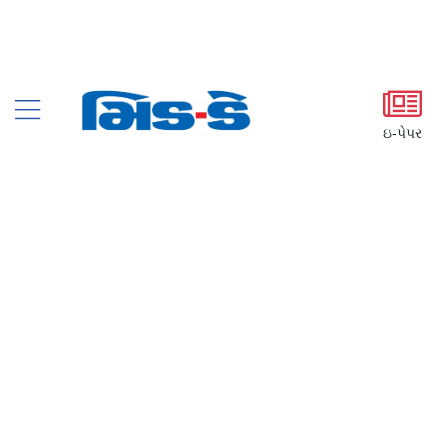
ઇ-પેપર