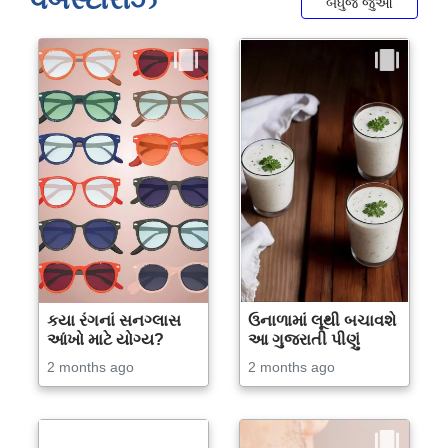
બધુજ જુઓ
કયા રંગનાં સનગ્લાસ
ઉનાળામાં લૂથી બચાવશે
આંખો માટે યોગ્ય?
આ ગુજરાતી પીણું
2 months ago
2 months ago