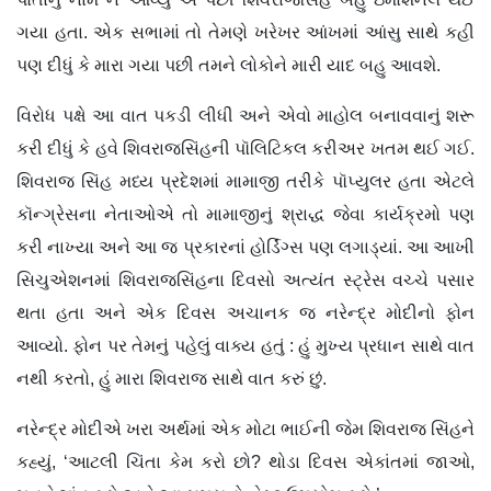
ગયા હતા. એક સભામાં તો તેમણે ખરેખર આંખમાં આંસુ સાથે કહી
પણ દીધું કે મારા ગયા પછી તમને લોકોને મારી યાદ બહુ આવશે.
વિરોધ પક્ષે આ વાત પકડી લીધી અને એવો માહોલ બનાવવાનું શરૂ
કરી દીધું કે હવે શિવરાજસિંહની પૉલિટિકલ કરીઅર ખતમ થઈ ગઈ.
શિવરાજ સિંહ મધ્ય પ્રદેશમાં મામાજી તરીકે પૉપ્યુલર હતા એટલે
કૉન્ગ્રેસના નેતાઓએ તો મામાજીનું શ્રાદ્ધ જેવા કાર્યક્રમો પણ
કરી નાખ્યા અને આ જ પ્રકારનાં હોર્ડિંગ્સ પણ લગાડ્યાં. આ આખી
સિચુએશનમાં શિવરાજસિંહના દિવસો અત્યંત સ્ટ્રેસ વચ્ચે પસાર
થતા હતા અને એક દિવસ અચાનક જ નરેન્દ્ર મોદીનો ફોન
આવ્યો. ફોન પર તેમનું પહેલું વાક્ય હતું : હું મુખ્ય પ્રધાન સાથે વાત
નથી કરતો, હું મારા શિવરાજ સાથે વાત કરું છું.
નરેન્દ્ર મોદીએ ખરા અર્થમાં એક મોટા ભાઈની જેમ શિવરાજ સિંહને
કહ્યું, ‘આટલી ચિંતા કેમ કરો છો? થોડા દિવસ એકાંતમાં જાઓ,