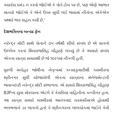
ક્યારેય ઘમંડ ન કરવો જોઈએ કે પોતે ટોચ પર છે, પણ એણે આભાર
માનવો જોઈએ કે એને ઉપર સુધી લઈ જવામાં નીચેના એકેએક
પથ્થરે ભાર સહન કર્યો છે.’
દેશભક્તિના બન્યા ફૅન
નરેન્દ્ર મોદી સાથે પોતાને ૩૫ વર્ષથી સીધો સંબંધ છે એ વાતનો
ઉલ્લેખ કરતાં શિવરાજસિંહ ચૌહાણે લખ્યું છે કે અમારો સંબંધ
એકતા યાત્રા સમયથી છે જે ૧૯૯૧માં નીકળી હતી.
મુરલી મનોહર જોષીના નેતૃત્વમાં કન્યાકુમારીથી કાશ્મીરના
શ્રીનગર સુધી યોજાયેલી એકતા યાત્રાના મૅનેજમેન્ટની
જવાબદારી નરેન્દ્ર મોદી સંભાળતા. એ સમયે શિવરાજસિંહ ચૌહાણ
BJPના યુવા મોરચાના એટલે કે કેસરિયા વાહિનીના કન્વીનર હતા.
આ યાત્રા સમયે કાશ્મીરમાં આતંકવાદ ચરમસીમાએ હોવાથી
ભલભલાને ડર લાગતો હતો કે શ્રીનગરના લાલચોકમાં જઈને કેવી