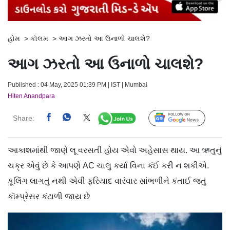
હોમ
>
કૉલમ
>
આગ ઝરતો આ ઉનાળો ચાલશે?
આગ ઝરતો આ ઉનાળો ચાલશે?
Published : 04 May, 2025 01:39 PM | IST | Mumbai
Hiten Anandpara
Share:
Follow Us
આકાશમાંથી જાણે લૂ વરસતી હોય એવો અહેસાસ થાય. આ ઋતુનું
ચક્ર એવું છે કે આપણે AC ચાલુ કર્યા વિના કંઈ કરી ન શકીએ.
કૂલિંગ લાગતું નથી એવી ફરિયાદ વારંવાર સાંભળીને કંતાઈ જતું
કૉમ્પ્રેસર કંટાળી જાય છે