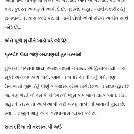
શિયાળામાં તાપણામાં શેકતાં જે ગરમાટો આવે એ ગરમાટો કંઈ કર્યા
વગર કુદરત આપણને આપી દે છે. પ્રસ્વેદ બહાર આવીને શરીર ઠંડું
રાખવાનો પ્રયાસ કર્યા કરે. ડૉ. માર્ગી દોશી એનો સંદર્ભ અતીત સાથે
જોડે છે...
એને
પૂછો
શું
વીતે
ખાડો
પડે
જો
પેટે
પ્રસ્વેદ
પીધો
જેણે
બચપણથી
હર
તરસમાં
મુંબઈમાં પરસેવો થાય, અમદાવાદમાં ન થાય. એ હિસાબે ત્યાં ત્વચા
સૂકી અને બળબળ લાગે. આમ તો બપોરે ચા પીવાનું ગમે, પણ
ઉનાળામાં જીભ ઠંડું પીણું કે આઇસક્રીમ માગે. છાશ તો સદાબહાર છે
જ, પણ શેરડીનો રસ કે કલિંગરનો જૂસ કાળજાને ટાઢક આપે. મોટા
શહેરની તરસ તો આખેઆખી નદી બરફ નાખી પી જવાની હોય છે.
સ્વાતિ રાજીવ શાહ એક વિરોધાભાસ વ્યક્ત કરે છે...
સાત
દરિયા
તો
તરસના
પી
જઉં