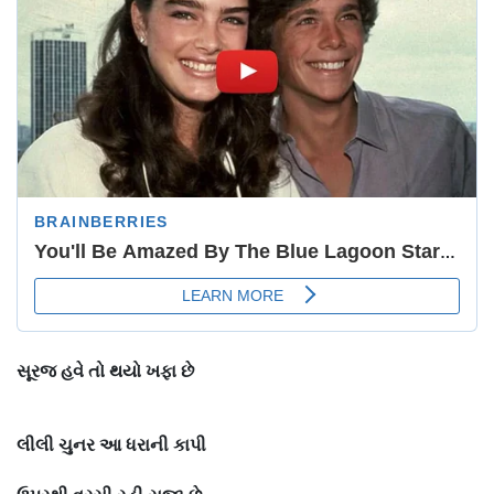
સૂરજ
હવે
તો
થયો
ખફા
છે
લીલી
ચુનર
આ
ધરાની
કાપી