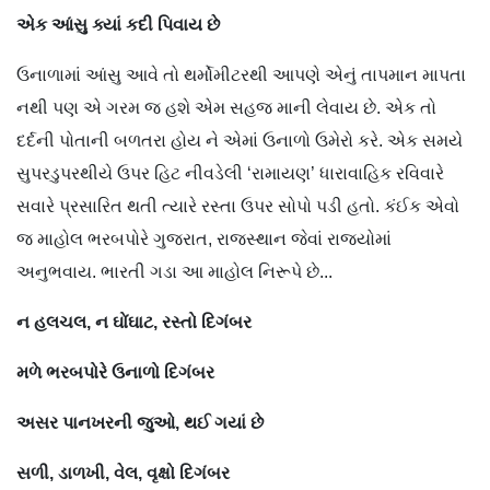
એક
આંસુ
ક્યાં
કદી
પિવાય
છે
ઉનાળામાં આંસુ આવે તો થર્મોમીટરથી આપણે એનું તાપમાન માપતા
નથી પણ એ ગરમ જ હશે એમ સહજ માની લેવાય છે. એક તો
દર્દની પોતાની બળતરા હોય ને એમાં ઉનાળો ઉમેરો કરે. એક સમયે
સુપરડુપરથીયે ઉપર હિટ નીવડેલી ‘રામાયણ’ ધારાવાહિક રવિવારે
સવારે પ્રસારિત થતી ત્યારે રસ્તા ઉપર સોપો પડી હતો. કંઈક એવો
જ માહોલ ભરબપોરે ગુજરાત, રાજસ્થાન જેવાં રાજ્યોમાં
અનુભવાય. ભારતી ગડા આ માહોલ નિરૂપે છે...
ન
હલચલ
,
ન
ઘોંઘાટ
,
રસ્તો
દિગંબર
મળે
ભરબપોરે
ઉનાળો
દિગંબર
અસર
પાનખરની
જુઓ
,
થઈ
ગયાં
છે
સળી
,
ડાળખી
,
વેલ
,
વૃક્ષો
દિગંબર