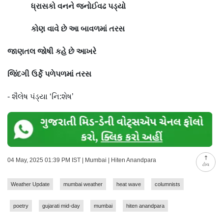
ધ્રાસકો
વનને
જનોઈવઢ
પડ્યો
કોણ
વાવે
છે
આ
બાવળમાં
તરસ
જાણતલ
જોષી
કહે
છે
આખરે
જિંદગી
ઉર્ફે
પળેપળમાં
તરસ
- શૈલેષ પંડ્યા ‘નિ:શેષ’
04 May, 2025 01:39 PM IST | Mumbai | Hiten Anandpara
ટોચ
Weather Update
mumbai weather
heat wave
columnists
poetry
gujarati mid-day
mumbai
hiten anandpara