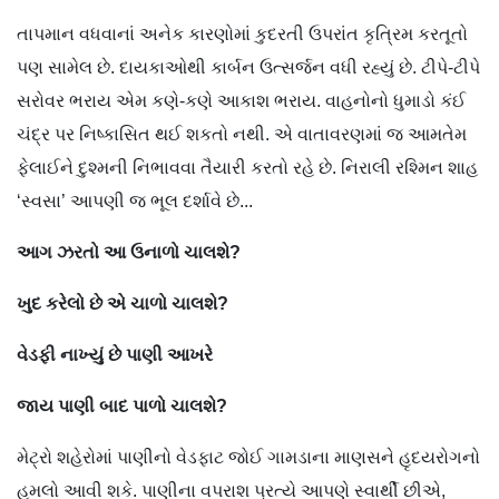
તાપમાન વધવાનાં અનેક કારણોમાં કુદરતી ઉપરાંત કૃત્રિમ કરતૂતો
પણ સામેલ છે. દાયકાઓથી કાર્બન ઉત્સર્જન વધી રહ્યું છે. ટીપે-ટીપે
સરોવર ભરાય એમ કણે-કણે આકાશ ભરાય. વાહનોનો ધુમાડો કંઈ
ચંદ્ર પર નિષ્કાસિત થઈ શકતો નથી. એ વાતાવરણમાં જ આમતેમ
ફેલાઈને દુશ્મની નિભાવવા તૈયારી કરતો રહે છે. નિરાલી રશ્મિન શાહ
‘સ્વસા’ આપણી જ ભૂલ દર્શાવે છે...
આગ
ઝરતો
આ
ઉનાળો
ચાલશે
?
ખુદ
કરેલો
છે
એ
ચાળો
ચાલશે
?
વેડફી
નાખ્યું
છે
પાણી
આખરે
જાય
પાણી
બાદ
પાળો
ચાલશે
?
મેટ્રો શહેરોમાં પાણીનો વેડફાટ જોઈ ગામડાના માણસને હૃદયરોગનો
હુમલો આવી શકે. પાણીના વપરાશ પ્રત્યે આપણે સ્વાર્થી છીએ,