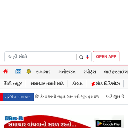
|
OPEN APP
સમાચાર
મનોરંજન
સ્પોર્ટ્સ
લાઈફસ્ટાઈલ
સિટી ન્યૂઝ
સમાચાર તમારે માટે
કૉલમ
શૉટ વિડિઓઝ
 બહાર શરૂ કરી ભૂખ હડતાળ
અભિજીત દિપકેએ CJPની નવી નીતિ જાહેર કરી, સપ્ટ
બ્રેકિંગ સમાચાર