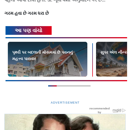
ગરમ
હવા
છે
ગરમ
ધરા
છે
આ પણ વાંચો
પૃથ્વી પર બદલાતી મોસમમાં છે પવનનું
સુપર એલ નીન્યો 
મહત્ત્વ પારાવાર
ADVERTISEMENT