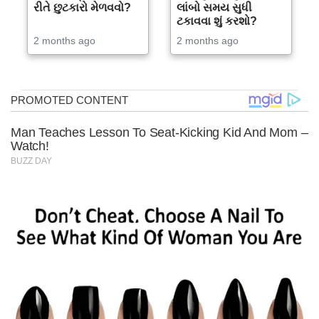
રીતે છુટકારો મેળવવો?
લાંબો સમય સુધી
ટકાવવા શું કરશો?
2 months ago
2 months ago