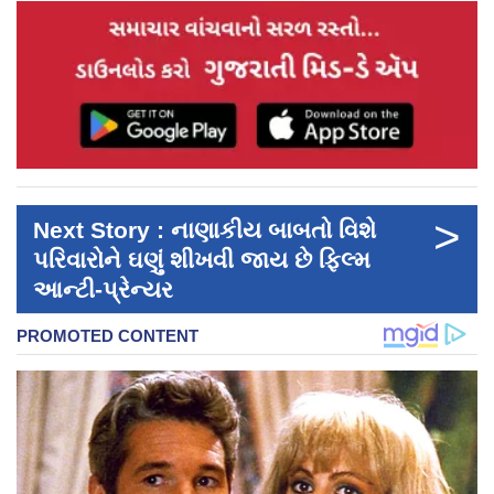
>
Next Story : નાણાકીય બાબતો વિશે
પરિવારોને ઘણું શીખવી જાય છે ફિલ્મ
આન્ટી-પ્રેન્યર