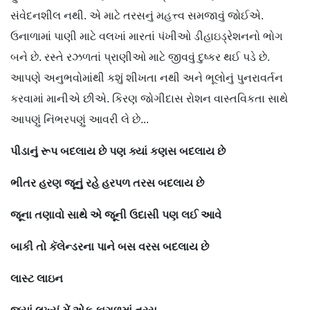
સંવેદનશીલ નથી. એ માટે તરસનું મહત્ત્વ સમજાવું જોઈએ.
ઉનાળામાં પાણી માટે વલખાં મારતાં પંખીઓ ડીહાઇડ્રેશનનો ભોગ
બને છે. રસ્તે રઝળતાં પ્રાણીઓ માટે જીવવું દુષ્કર થઈ પડે છે.
આપણે અનુભવોમાંથી કશું શીખતા નથી અને ભૂલોનું પુનરાવર્તન
કરવામાં માનીએ છીએ. કિરણ જોગીદાસ રોશન વાસ્તવિકતા સાથે
આપણું નિંભરપણું આવરી લે છે...
પીડાનું
રૂપ
બદલાય
છે
પણ
ક્યાં
કણસ
બદલાય
છે
ભીતર
હરણ
જૂનું
રહે
હરપળ
તરસ
બદલાય
છે
જૂના
તણાવો
સાથે
એ
જૂની
ઉદાસી
પણ
લઈ
આવે
બાકી
તો
કૅલેન્ડરના
પાને
બસ
વરસ
બદલાય
છે
લાસ્ટ
લાઇન