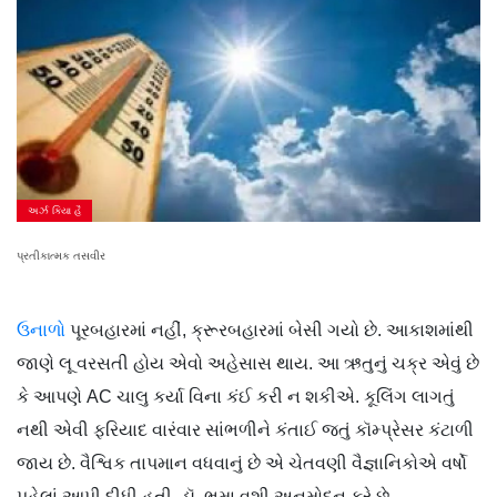
અર્ઝ કિયા હૈ
પ્રતીકાત્મક તસવીર
ઉનાળો
પૂરબહારમાં નહીં, ક્રૂરબહારમાં બેસી ગયો છે. આકાશમાંથી
જાણે લૂ વરસતી હોય એવો અહેસાસ થાય. આ ઋતુનું ચક્ર એવું છે
કે આપણે AC ચાલુ કર્યા વિના કંઈ કરી ન શકીએ. કૂલિંગ લાગતું
નથી એવી ફરિયાદ વારંવાર સાંભળીને કંતાઈ જતું કૉમ્પ્રેસર કંટાળી
જાય છે. વૈશ્વિક તાપમાન વધવાનું છે એ ચેતવણી વૈજ્ઞાનિકોએ વર્ષો
પહેલાં આપી દીધી હતી. ડૉ. ભૂમા વશી અનુમોદન કરે છે...