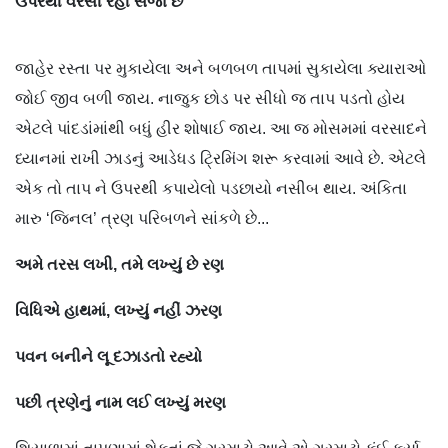
ઉપરથી
વરસી
રહી
સજા
છે
જાહેર રસ્તા પર મુકાયેલા અને બળબળ તાપમાં સુકાયેલા ક્યારાઓ
જોઈ જીવ બળી જાય. નાજુક છોડ પર સીધો જ તાપ પડતો હોય
એટલે પાંદડાંમાંથી બધું હીર શોષાઈ જાય. આ જ મોસમમાં વરસાદને
ધ્યાનમાં રાખી ઝાડનું આડેધડ ટ્રિમિંગ શરૂ કરવામાં આવે છે. એટલે
એક તો તાપ ને ઉપરથી કપાયેલો પડછાયો નસીબ થાય. અંકિતા
મારુ ‘જિનલ’ ત્રણ પરિબળને સાંકળે છે...
અમે
તરસ
લખી
,
તમે
લખ્યું
છે
રણ
વિધિએ
હાથમાં
,
લખ્યું
નહીં
ઝરણ
પવન
બનીને
લૂ
દઝાડતો
રહ્યો
પછી
ત્રણેનું
નામ
લઈ
લખ્યું
મરણ