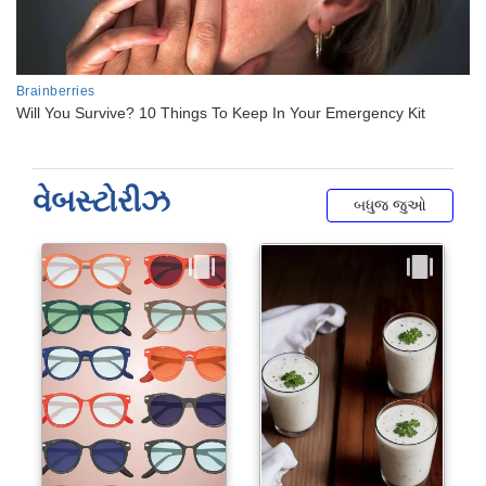
વેબસ્ટોરીઝ
બધુજ જુઓ