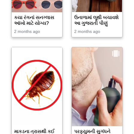
કયા રંગનાં સનગ્લાસ
ઉનાળામાં લૂથી બચાવશે
આંખો માટે યોગ્ય?
આ ગુજરાતી પીણું
2 months ago
2 months ago
માકડના ત્રાસથી કઈ
પરફ્યુમની સુગંધને