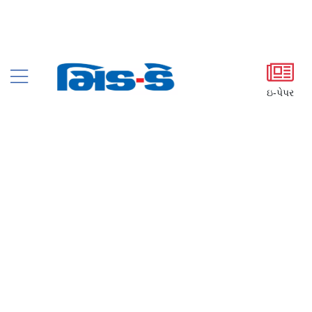
ઇ-પેપર