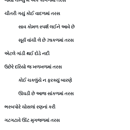
જ્યાં
લખ્યું
મેં
એક
કાગળમાં
તરસ
ચીતરી
ગયું
કોઈ
વાદળમાં
તરસ
સાવ
કોમળ
સ્પર્શ
લઈને
આવે
છે
સૂર્ય
વાંચી
લે
છે
ઝાકળમાં
તરસ
એટલે
ગાંડી
થઈ
દોડે
નદી
ઉછેરે
દરિયો
જ
ખળખળમાં
તરસ
કોઈ
ચકલુંયે
ન
ફરક્યું
બારણે
ઊઘડી
છે
આજ
સાંકળમાં
તરસ
ભરબપોરે
ચોસલાં
રણનાં
કરી
ગટગટાવે
ઊંટ
મૃગજળમાં
તરસ