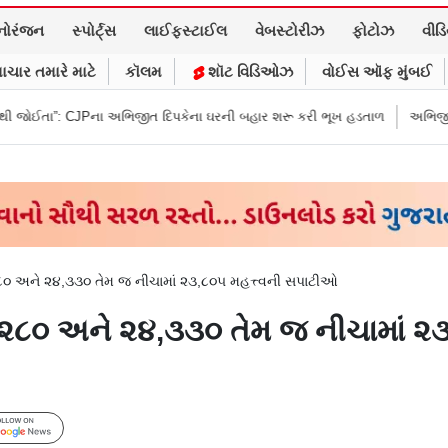
નોરંજન
સ્પોર્ટ્સ
લાઈફસ્ટાઈલ
વેબસ્ટોરીઝ
ફોટોઝ
વીડ
ાચાર તમારે માટે
કૉલમ
શૉટ વિડિઓઝ
વોઈસ ઑફ મુંબઈ
 અભિજીત દિપકેના ઘરની બહાર શરૂ કરી ભૂખ હડતાળ
અભિજીત દિપકેએ CJPની નવી
૨૮૦ અને ૨૪,૩૩૦ તેમ જ નીચામાં ૨૩,૮૦૫ મહત્ત્વની સપાટીઓ
૪,૨૮૦ અને ૨૪,૩૩૦ તેમ જ નીચામાં ૨
Follow Us