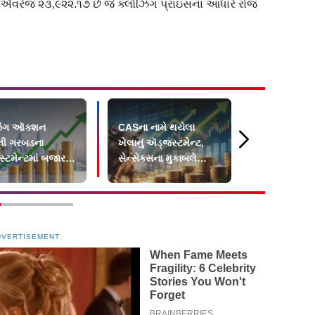
ની ઍવરેજ ૨૩,૯૨૨.૧૭ છે જે ક્લૉઝિંગ પ્રાઇસના આધારે રોજ
િંગ ઑક્શન
CASના નામે થયેલા
BSE અને NS
ની ગરબડના
ખેલાનું ઍડ્જસ્ટમેન્ટ,
અભૂતપૂર્વ ભ
્ટમેન્ટમાં બજાર
સેન્સેક્સના મુકાબલે
બજાર મજબૂ
ં બંધ
નિફ્ટીમાં મોટો ઘટાડો
DVERTISEMENT