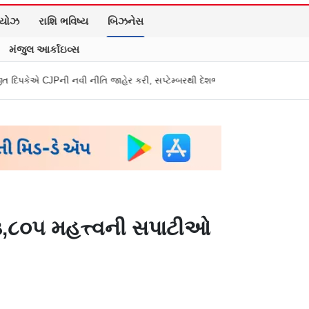
િયોઝ
રાશિ ભવિષ્ય
બિઝનેસ
મંજુલ આર્કાઇવ્સ
 નીતિ જાહેર કરી, સપ્ટેમ્બરથી દેશભારમાં થશે શરૂ
તુકારામ મુંઢે On Fire: "
૩,૮૦૫ મહત્ત્વની સપાટીઓ