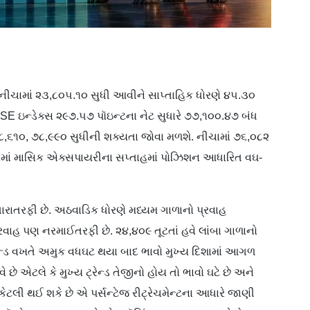
નીચામાં ૨૩,૮૦૫.૧૦ સુધી આવીને સાપ્તાહિક ધોરણે ૪૫.૩૦
 BSE ઇન્ડેક્સ ૨૯૭.૫૭ પૉઇન્ટના નેટ સુધારે ૭૭,૧૦૦.૪૭ બંધ
૮,૬૧૦, ૭૮,૯૯૦ સુધીની શક્યતા જોવા મળશે. નીચામાં ૭૬,૦૮૨
રોમાં માસિક એક્સપાયરીના સપ્તાહમાં પોઝિશન આધારિત વઘ-
સુધારાતરફી છે. અઠવાડિક ધોરણે મધ્યમ ગાળાનો પ્રવાહ
વાહ પણ નરમાઈતરફી છે. ૨૪,૪૦૯ તૂટતાં હવે લાંબા ગાળાનો
ેન્ડ વખતે અમુક વધઘટ થયા બાદ ભાવો મુખ્ય દિશામાં આગળ
વે છે એટલે કે મુખ્ય ટ્રેન્ડ તેજીનો હોય તો ભાવો ઘટે છે અને
 કેટલી થઈ શકે છે એ પર્સન્ટેજ રીટ્રેચમેન્ટના આધારે જાણી