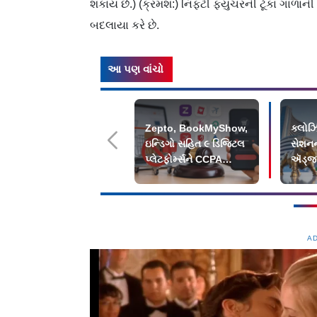
શકાય છે.) (ક્રમશ:) નિફ્ટી ફ્યુચરની ટૂંકા ગાળા
બદલાયા કરે છે.
આ પણ વાંચો
Zepto, BookMyShow,
ક્લોઝ
ઇન્ડિગો સહિત ૯ ડિજિટલ
સેશન
પ્લેટફોર્મ્સને CCPA
ઍડ્જસ
ફટકાર્યો દંડ
પ્લસમા
A