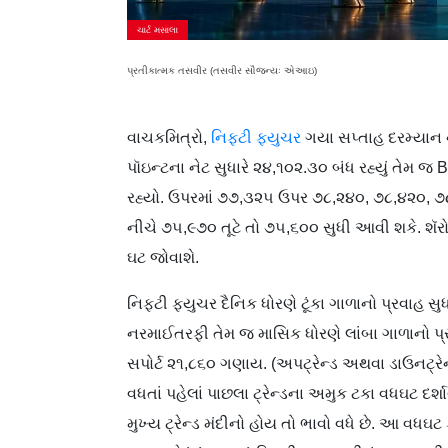
ચાર્ટ મસાલા
પ્રતીકાત્મક તસવીર (તસવીર સૌજન્યઃ એઆઇ)
વાચકમિત્રો,
નિફ્ટી ફ્યુચર
ગયા સપ્તાહ દરમ્યાન 
પૉઇન્ટના નેટ સુધારે ૨૪,૧૦૨.૩૦ બંધ રહ્યું તેમ જ
રહ્યો. ઉપરમાં ૭૭,૩૨૫ ઉપર ૭૮,૨૪૦, ૭૮,૪૨૦, ૭
નીચે ૭૫,૯૭૦ તૂટે તો ૭૫,૬૦૦ સુધી આવી શકે. શૅ
ઘટ જોવાશે.
નિફ્ટી ફ્યુચર દૈનિક ધોરણે ટૂંકા ગાળાનો પ્રવાહ 
નરમાઈતરફી તેમ જ માસિક ધોરણે લાંબા ગાળાનો પ્ર
સપોર્ટ ૨૧,૮૬૦ ગણાય. (અપટ્રેન્ડ અથવા ડાઉનટ્ર
વધતાં પહેલાં પાછલા ટ્રેન્ડના અમુક ટકા વધઘટ દર્શા
મુખ્ય ટ્રેન્ડ મંદીનો હોય તો ભાવો વધે છે. આ વધઘટ