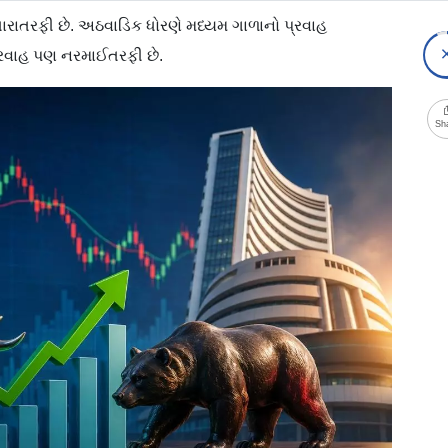
સુધારાતરફી છે. અઠવાડિક ધોરણે મધ્યમ ગાળાનો પ્રવાહ
્રવાહ પણ નરમાઈતરફી છે.
Sh