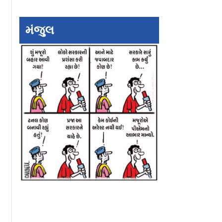
મંજુલ
E વચ્ચે
ભારતીય માર્કેટનાં
નિર્ણાયક તબક્કામાં
ાવફરક સાથે
વૅલ્યુએશન આકર્ષક
પ્રવેશતું શૅરબજાર:
ત
બનતાં પાછો ફરી રહેલો
૭ ઑગસ્ટ મહત્ત્વન
વિદેશી રોકાણપ્રવાહ
ટર્નિંગ