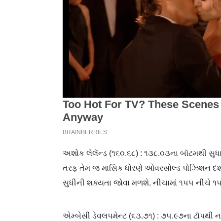
અશોક લેલૅન્ડ (૧૬૦.૬૮) : ૧૩૮.૦૩ના બૉટમથી સુધા
તરફ તેમ જ માસિક ધોરણે ઓવરસોલ્ડ પોઝિશન દર્શાવ
સુધીની શક્યતા જોવા મળશે. નીચામાં ૧૫૫ નીચે ૧
એમ્બેસી ડેવલપમેન્ટ (૬૩.૭૧) : ૭૫.૯૭ના ટૉપથી 