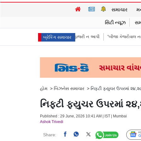
સમાચાર
મ
સિટી ન્યૂઝ
સમ
રીઓએ પૈસા મોકલાવ્યા પણ હાજરી ન આપી
“બીજા કેજરીવાલ નથી જોઈતા”: CJPના
બ્રેકિંગ સમાચાર
હોમ
>
બિઝનેસ સમાચાર
>
નિફ્ટી ફ્યુચર ઉપરમાં ૨૪,
નિફ્ટી ફ્યુચર ઉપરમાં ૨
Published : 29 June, 2026 10:41 AM | IST | Mumbai
Ashok Trivedi
Share: