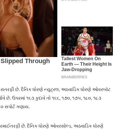
રાતરફી છે. દૈનિક ધોરણે ન્યુટ્રલ, અઠવાડિક ધોરણે ઓવરબૉટ
ે છે. ઉપરમાં ૧૬૩ કુદાવે તો ૧૬૬, ૧૭૦, ૧૭૫, ૧૮૦, ૧૮૩
૫૦ સપોર્ટ ગણાય.
નરમાઈતરફી છે. દૈનિક ધોરણે ઓવરસોલ્ડ, અઠવાડિક ધોરણે