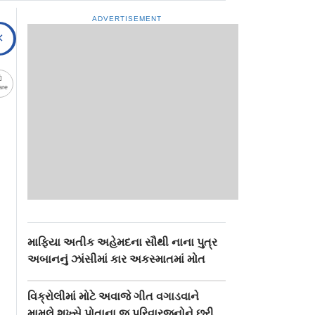
ADVERTISEMENT
are
માફિયા અતીક અહેમદના સૌથી નાના પુત્ર
અબાનનું ઝાંસીમાં કાર અકસ્માતમાં મોત
વિક્રોલીમાં મોટે અવાજે ગીત વગાડવાને
મામલે શખ્સે પોતાના જ પરિવારજનોને છરી