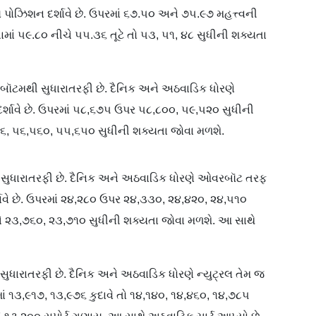
 પોઝિશન દર્શાવે છે. ઉપરમાં ૬૭.૫૦ અને ૭૫.૯૭ મહત્ત્વની
ં ૫૯.૮૦ નીચે ૫૫.૩૬ તૂટે તો ૫૩, ૫૧, ૪૮ સુધીની શક્યતા
 બૉટમથી સુધારાતરફી છે. દૈનિક અને અઠવાડિક ધોરણે
્શાવે છે. ઉપરમાં ૫૮,૬૭૫ ઉપર ૫૮,૮૦૦, ૫૯,૫૨૦ સુધીની
૨૬, ૫૬,૫૬૦, ૫૫,૬૫૦ સુધીની શક્યતા જોવા મળશે.
ી સુધારાતરફી છે. દૈનિક અને અઠવાડિક ધોરણે ઓવરબૉટ તરફ
ાવે છે. ઉપરમાં ૨૪,૨૮૦­ ઉપર ૨૪,૩૩૦, ૨૪,૪૨૦, ૨૪,૫૧૦
ચે ૨૩,૭૬૦, ૨૩,૭૧૦ સુધીની શક્યતા જોવા મળશે. આ સાથે
સુધારાતરફી છે. દૈનિક અને અઠવાડિક ધોરણે ન્યુટ્રલ તેમ જ
ાં ૧૩,૯૧૭, ૧૩,૯૭૬ કુદાવે તો ૧૪,૧૪૦, ૧૪,૪૬૦, ૧૪,૭૮૫