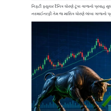
નિફ્ટી ફ્યુચર દૈનિક ધોરણે ટૂંકા ગાળાનો પ્રવાહ 
નરમાઈતરફી તેમ જ માસિક ધોરણે લાંબા ગાળાનો પ