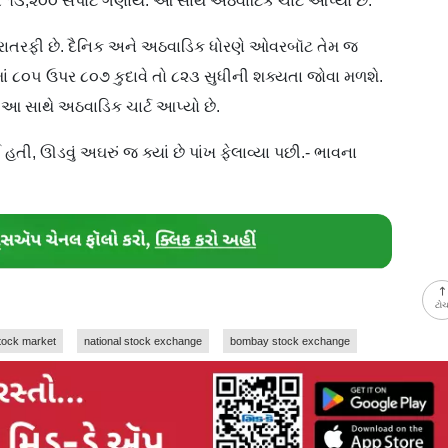
ે ૧૩,૨૦૦ સપોર્ટ ગણાય. આ સાથે અઠવાટિક ચાર્ટ આપ્યો છે.
રાતરફી છે. દૈનિક અને અઠવાડિક ધોરણે ઓવરબૉટ તેમ જ
ાં ૮૦૫ ઉપર ૮૦૭ કુદાવે તો ૮૨૩ સુધીની શક્યતા જોવા મળશે.
. આ સાથે અઠવાડિક ચાર્ટ આપ્યો છે.
હતી, ઊડવું અઘરું જ ક્યાં છે પાંખ ફેલાવ્યા પછી.- ભાવના
ટો
tock market
national stock exchange
bombay stock exchange