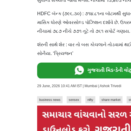
સુધીની શક્યતા જોવા મળશે. નીચામાં ૧૩,૪૯૩ નીચ
HDFC બૅન્ક (૭૯૬.૩૦) : ૭૧૪.૮૧ના બૉટમથી સુધા
માસિક ધોરણે ઓવરસોલ્ડ પોઝિશન દર્શાવે છે. ઉપરમ
નીચામાં ૭૮૭ નીચે ૭૭૧ તૂટે તો ૭૬૧ સપોર્ટ ગણાય
શૅરની સાથે શેર : વાર તો બસ કોચલાને તોડવામાં થઈ 
સોનૈયા. ‘પ્રિયજન’
29 June, 2026 10:41 AM IST | Mumbai | Ashok Trivedi
business news
sensex
nifty
share market
s