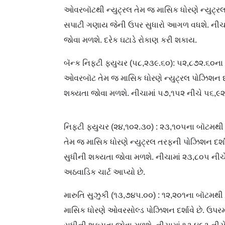
ઓવરબૉટથી ન્યુટ્રલ તેમ જ માસિક ધોરણે ન્યુટ્રલ
સપાટી ગણાય જેની ઉપર સુધારો આગળ વધશે. નીચામા
જોવા મળશે. દરેક ઘટાડે રોકાણ કરી શકાય.
બૅન્ક નિફ્ટી ફ્યુચર (૫૮,૨૩૯.૬૦): ૫૨,૮૭૨.૬૦ના
ઓવરબૉટ તેમ જ માસિક ધોરણે ન્યુટ્રલ પોઝિશન દર
શક્યતા જોવા મળશે. નીચામાં ૫૭,૧૫૨ નીચે ૫૬,૯
નિફ્ટી ફ્યુચર (૨૪,૧૦૨.૩૦) : ૨૩,૧૦૫ના બૉટમથ
તેમ જ માસિક ધોરણે ન્યુટ્રલ તરફની પોઝિશન દર્શ
સુધીની શક્યતા જોવા મળશે. નીચામાં ૨૩,૮૦૫ ની
અઠવાડિક ચાર્ટ આપ્યો છે.
મારુતિ સુઝુકી (૧૩,૭૪૫.૦૦) : ૧૨,૨૦૧ના બૉટમથી 
માસિક ધોરણે ઓવરસોલ્ડ પોઝિશન દર્શાવે છે. ઉપરમ