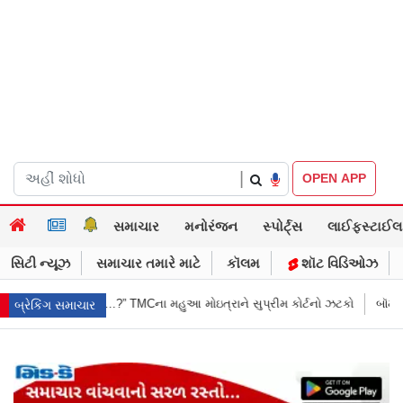
|
OPEN APP
સમાચાર
મનોરંજન
સ્પોર્ટ્સ
લાઈફસ્ટાઈલ
સિટી ન્યૂઝ
સમાચાર તમારે માટે
કૉલમ
શૉટ વિડિઓઝ
આ મોઇત્રાને સુપ્રીમ કોર્ટનો ઝટકો
બૉમ્બની ધમકી બાદ મુંબઈમાં હાઈ ઍલર્ટ: શહ
બ્રેકિંગ સમાચાર