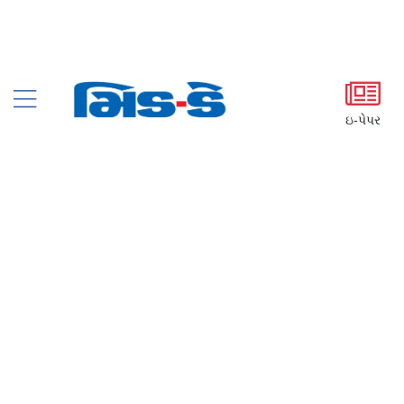
ઇ-પેપર