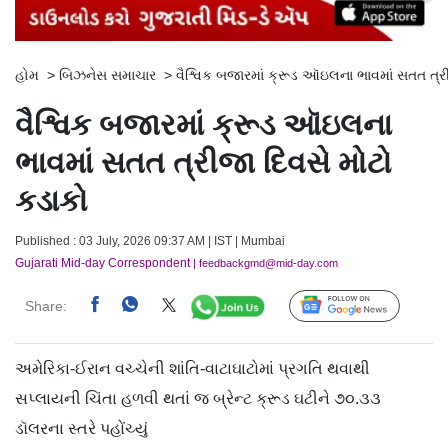
હોમ
>
બિઝનેસ સમાચાર
>
વૈશ્વિક બજારમાં ક્રૂડ ઑઇલના ભાવમાં સતત ત્ર
વૈશ્વિક બજારમાં ક્રૂડ ઑઇલના
ભાવમાં સતત ત્રીજા દિવસે મોટો
કડાકો
Published : 03 July, 2026 09:37 AM | IST | Mumbai
Gujarati Mid-day Correspondent
| feedbackgmd@mid-day.com
Share:
Follow Us
અમેરિકા-ઈરાન વચ્ચેની શાંતિ-વાટાઘાટોમાં પ્રગતિ થવાથી
સપ્લાયની ચિંતા હળવી થતાં જ બ્રેન્ટ ક્રૂડ ઘટીને ૭૦.૩૩
ડૉલરના સ્તરે પહોંચ્યું