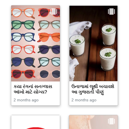
કયા રંગનાં સનગ્લાસ
ઉનાળામાં લૂથી બચાવશે
આંખો માટે યોગ્ય?
આ ગુજરાતી પીણું
2 months ago
2 months ago