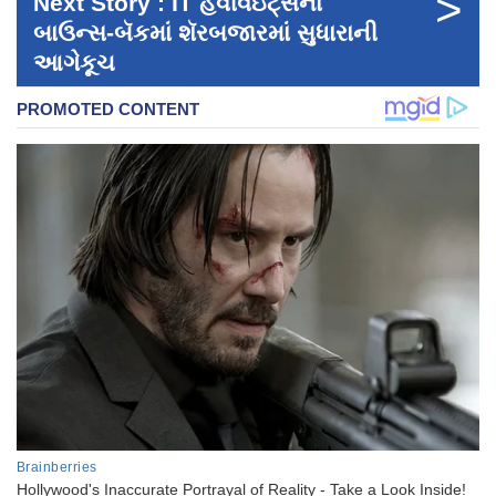
>
Next Story : IT હેવીવેઇટ્સના
બાઉન્સ-બૅકમાં શૅરબજારમાં સુધારાની
આગેકૂચ