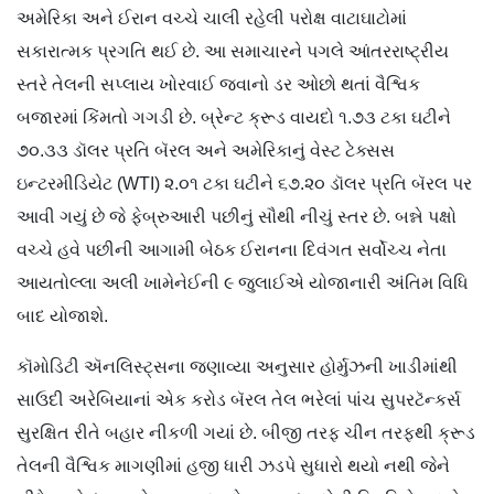
અમેરિકા અને ઈરાન વચ્ચે ચાલી રહેલી પરોક્ષ વાટાઘાટોમાં
સકારાત્મક પ્રગતિ થઈ છે. આ સમાચારને પગલે આંતરરાષ્ટ્રીય
સ્તરે તેલની સપ્લાય ખોરવાઈ જવાનો ડર ઓછો થતાં વૈશ્વિક
બજારમાં કિંમતો ગગડી છે. બ્રેન્ટ ક્રૂડ વાયદો ૧.૭૩ ટકા ઘટીને
૭૦.૩૩ ડૉલર પ્રતિ બૅરલ અને અમેરિકાનું વેસ્ટ ટેક્સસ
ઇન્ટરમીડિયેટ (WTI) ૨.૦૧ ટકા ઘટીને ૬૭.૨૦ ડૉલર પ્રતિ બૅરલ પર
આવી ગયું છે જે ફેબ્રુઆરી પછીનું સૌથી નીચું સ્તર છે. બન્ને પક્ષો
વચ્ચે હવે પછીની આગામી બેઠક ઈરાનના દિવંગત સર્વોચ્ચ નેતા
આયતોલ્લા અલી ખામેનેઈની ૯ જુલાઈએ યોજાનારી અંતિમ વિધિ
બાદ યોજાશે.
કૉમોડિટી ઍનલિસ્ટ્સના જણાવ્યા અનુસાર હોર્મુઝની ખાડીમાંથી
સાઉદી અરેબિયાનાં એક કરોડ બૅરલ તેલ ભરેલાં પાંચ સુપરટૅન્કર્સ
સુરક્ષિત રીતે બહાર નીકળી ગયાં છે. બીજી તરફ ચીન તરફથી ક્રૂડ
તેલની વૈશ્વિક માગણીમાં હજી ધારી ઝડપે સુધારો થયો નથી જેને