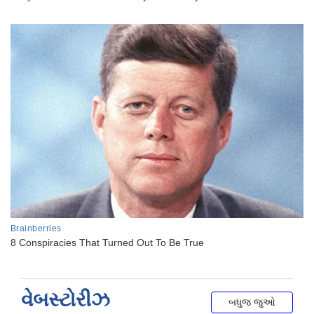
વેબસ્ટોરીઝ
બધુજ જુઓ