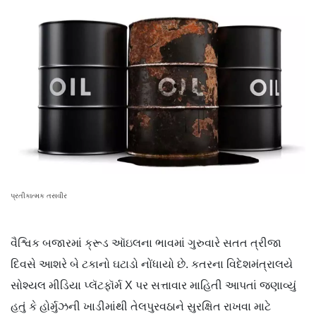
પ્રતીકાત્મક તસવીર
વૈશ્વિક બજારમાં ક્રૂડ ઑઇલના ભાવમાં ગુરુવારે સતત ત્રીજા
દિવસે આશરે બે ટકાનો ઘટાડો નોંધાયો છે. કતરના વિદેશમંત્રાલયે
સોશ્યલ મીડિયા પ્લૅટફૉર્મ X પર સત્તાવાર માહિતી આપતાં જણાવ્યું
હતું કે હોર્મુઝની ખાડીમાંથી તેલપુરવઠાને સુરક્ષિત રાખવા માટે