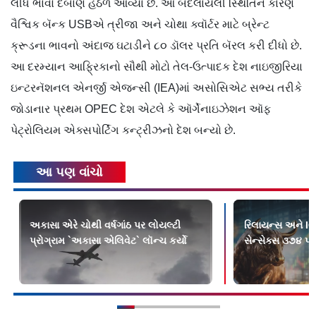
લીધે ભાવો દબાણ હેઠળ આવ્યા છે. આ બદલાયેલી સ્થિતિને કારણે
વૈશ્વિક બૅન્ક USBએ ત્રીજા અને ચોથા ક્વૉર્ટર માટે બ્રેન્ટ
ક્રૂડના ભાવનો અંદાજ ઘટાડીને ૮૦ ડૉલર પ્રતિ બૅરલ કરી દીધો છે.
આ દરમ્યાન આફ્રિકાનો સૌથી મોટો તેલ-ઉત્પાદક દેશ નાઇજીરિયા
ઇન્ટરનૅશનલ એનર્જી એજન્સી (IEA)માં અસોસિએટ સભ્ય તરીકે
જોડાનાર પ્રથમ OPEC દેશ એટલે કે ઑર્ગેનાઇઝેશન ઑફ
પેટ્રોલિયમ એક્સપોર્ટિંગ કન્ટ્રીઝનો દેશ બન્યો છે.
આ પણ વાંચો
અકાસા એરે ચોથી વર્ષગાંઠ પર લોયલ્ટી
રિલાયન્સ અને IC
પ્રોગ્રામ `અકાસા એલિવેટ` લૉન્ચ કર્યો
સેન્સેક્સ ૩૭૪ પૉ