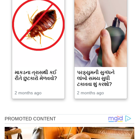
માકડના ત્રાસથી કઈ
પરફ્યુમની સુગંધને
રીતે છુટકારો મેળવવો?
લાંબો સમય સુધી
ટકાવવા શું કરશો?
2 months ago
2 months ago