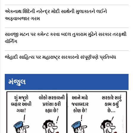
એકનાથ શિંદેની નરેન્દ્ર મોદી સાથેની મુલાકાતને લઈને
અફવાબજાર ગરમ
સાવજી મટન પર કમેન્ટ કરવા બદલ તુકારામ મુંઢેને સરકાર તરફથી
વૉર્નિંગ
જેહાદી સાહિત્ય પર મહારાષ્ટ્ર સરકારનો સંપૂર્ણપણે પ્રતિબંધ
મંજુલ