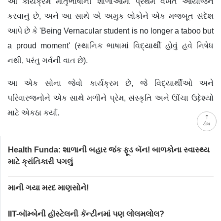
આ કાર્યક્રમ માતૃભાષાની શાળાઓમાં પ્રથમ વખત આયોજન
કરવાનું છે
,
અને આ સાથે એ અમુક લોકોને એક મજબૂત સંદેશ
આપે છે કે '
Being Vernacular student is no longer a taboo but
a proud moment' (
સ્થાનિક ભાષામાં વિદ્યાર્થી હોવું હવે નિષેધ
નથી
,
પરંતુ ગર્વની વાત છે).
આ એક સોના જેવો કાર્યક્રમ છે
,
જે વિદ્યાર્થીઓ અને
પરિવારજનોને એક સાથે મળીને પ્રેમ
,
સંસ્કૃતિ અને ઊંચા ઉદ્દેશ્યો
માટે એકઠા કર્યા.
ટોચ
Health Funda: શાળાની બહાર જંક ફૂડ બૅન! બાળકોના સ્વાસ્થ્ય
માટે ક્રાંતિકારી પગલું
માની ગયા મરદ માણસોને!
IIT-બૉમ્બેની હૉસ્ટેલની કૅન્ટીનમાં પણ લોલમલોલ?