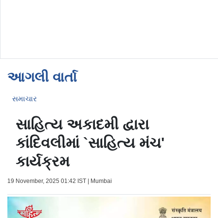
આગલી વાર્તા
સમાચાર
સાહિત્ય અકાદમી દ્વારા
કાંદિવલીમાં `સાહિત્ય મંચ'
કાર્યક્રમ
19 November, 2025 01:42 IST | Mumbai