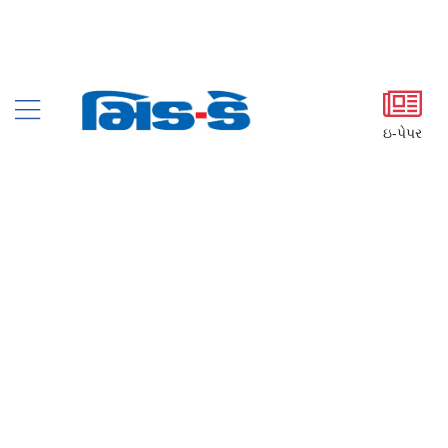
ઇ-પેપર