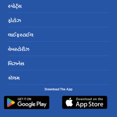
સ્પોર્ટ્સ
ફોટોઝ
લાઈફસ્ટાઈલ
વેબસ્ટોરીઝ
બિઝનેસ
કૉલમ
Download The App