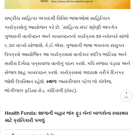
રાષ્ટ્રીય સાહિત્ય અકાદમી વિવિધ ભાષાઓમાં સાહિત્યિક
કાર્યક્રમોનું આયોજન કરે છે. `સાહિત્ય મંચ' શ્રેણી અંતર્ગત
ગુજરાતી વાર્તાપઠન અને કાવ્યપઠનનો કાર્યક્રમ ૨૨ નવેમ્બરે સાંજે
૬.૩૦ વાગ્યે યોજાશે. કે.ઈ.એસ. ગુજરાતી ભાષા ભવનના સંયુક્ત
ઉપક્રમે આયોજિત આ કાર્યક્રમમાં વાર્તાકાર સંદીપ ભાટિયા અને
સમીરા દેખૈયા પત્રાવાલા વાર્તાનું પઠન કરશે. કવિ સંજય પંડ્યા અને
સેજલ શાહ કાવ્યપઠન કરશે. કાર્યક્રમમાં અધ્યક્ષ તરીકે દિનકર
જોષી ઉપસ્થિત રહેશે.
સ્થળઃ
જયંતીલાલ પટેલ લૉ કૉલેજ,
ભોગીલાલ ફડિયા રોડ, કાંદિવલી (વેસ્ટ).
ટોચ
Health Funda: શાળાની બહાર જંક ફૂડ બૅન! બાળકોના સ્વાસ્થ્ય
માટે ક્રાંતિકારી પગલું