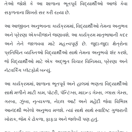
તેઓ જોશે કે આ શાળાના ભૂતપૂર્વ વિદ્યાર્થીઓ આજે કેવા
સફળતાના શિખરો સર કરી રહ્યા છે.
આ આજીવન અનુભવના કાર્યક્રમમાં
,
વિદ્યાર્થીઓ તેમના અનુભવ
અને પ્રેરણા એકબીજાને જણાવશે. આ કાર્યક્રમ માતૃભાષાની કદર
અને તેને જાળવવા માટે મહત્ત્વપૂર્ણ છે. જુદા-જુદા ક્ષેત્રોના
પ્રતિષ્ઠિત વ્યક્તિઓ વિદ્યાર્થીઓ સાથે તેમના અનુભવો શૅર કરશે
,
જે વિદ્યાર્થીઓ માટે એક અદ્ભુત વિચાર વિનિમય
,
પ્રેરણા અને
નૅટવર્કિંગ પ્લૅટફોર્મ બન્યું.
આ કાર્યક્રમમાં
,
શાળાના ભૂતપૂર્વ અને હાલમાં ભણતા વિદ્યાર્થીઓ
સાથે મળીને માટી કામ
,
પૉટરી
,
પૅન્ટિંગ્સ
,
માઇન્ડ ગેમ્સ
,
ગ્લાસ ગેમ્સ
,
ગરબા
,
ઝુંબા
,
નૃત્યકળા
,
નેઇલ આર્ટ અને મહેંદી જેવા વિભિન્ન
આનંદથી ભરેલો અનુભવ મળશે. ત્યાં સાથે સાથે સ્વાદિષ્ટ ગુજરાતી
ખોરાક
,
જેમ કે ઢોકળા
,
ફાફડા અને જલેબી પણ હતું.