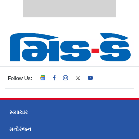
Follow Us:
સમાચાર
મનોરંજન