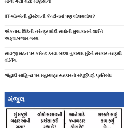
માની ગયા મરદ માણસોને!
IIT-બૉમ્બેની હૉસ્ટેલની કૅન્ટીનમાં પણ લોલમલોલ?
એકનાથ શિંદેની નરેન્દ્ર મોદી સાથેની મુલાકાતને લઈને
અફવાબજાર ગરમ
સાવજી મટન પર કમેન્ટ કરવા બદલ તુકારામ મુંઢેને સરકાર તરફથી
વૉર્નિંગ
જેહાદી સાહિત્ય પર મહારાષ્ટ્ર સરકારનો સંપૂર્ણપણે પ્રતિબંધ
મંજુલ