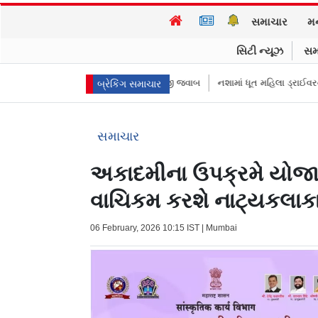
સમાચાર
મ
સિટી ન્યૂઝ
સમ
ે? FDA કમિશનરે આપ્યો રમૂજી જવાબ
નશામાં ધૂત મહિલા ડ્રાઈવરને લીધે લગ્નની રા
બ્રેકિંગ સમાચાર
સમાચાર
અકાદમીના ઉપક્રમે યોજાયો 
વાચિકમ કરશે નાટ્યકલાક
06 February, 2026 10:15 IST | Mumbai