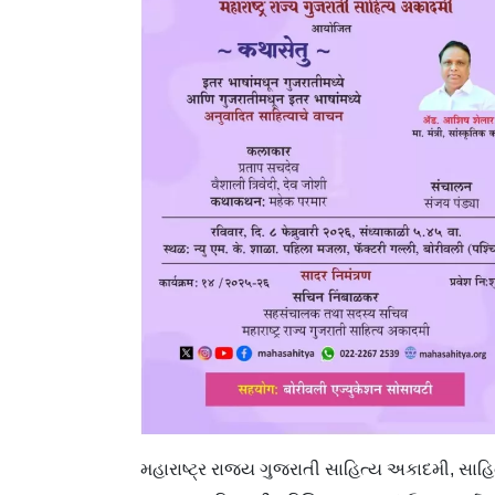
મહારાષ્ટ્ર રાજ્ય ગુજરાતી સાહિત્ય અકાદમી, સાહ