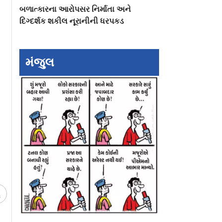
બળાત્કારના આરોપસર નિર્માતા અને
દિગ્દર્શક શકીલ નૂરાનીની ધરપકડ
મંજુલ
ચ