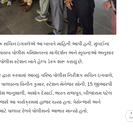
રીક્ષક સચિન ઇંગવલેએ આ બાબતે માહિતી આપી હતી. મુંબઈના
ના નાયબ પોલીસ કમિશનરના માર્ગદર્શન અને સૂચનાઓ અનુસાર
સ સ્ટેશન ખાતે હેલ્પ ડેસ્ક શરૂ કરાયું છે.
વારા કરવામાં આવ્યું. વરિષ્ઠ પોલીસ નિરીક્ષક સચિન ઇંગવાલે,
RPF પાલઘરના વિનીત કુમાર, સ્ટેશન મેનેજર સોની, 15 જીઆરપી
શ ભાનુશાલી, અશોક દેસાઈ, ભારત રાજપૂત, બીજારામ પટેલ
્સ આ કાર્યક્રમમાં હાજર રહ્યા હતા. પેસેન્જર્સ અને
 પાલઘર રેલવે પોલીસનો આભાર માન્યો હતો.
ટો