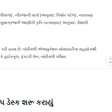
વાળા) , નીરજાની વાર્તા (અનુવાદ: કિશોર પટેલ) , નારાયણ
 કુસુમાગ્રજની જાણીતી કૃતિ નટસમ્રાટ( અનુવાદ: વૈશાલી
ા કરી રહ્યા છે. બોરીવલી એજ્યુકેશન સોસાયટીના સહયોગથી
ે હાઈસ્કૂલ, ફૅકટરી લેન, બોરીવલી પશ્ચિમ.
ટો
પ ડેસ્ક શરૂ કરાયું