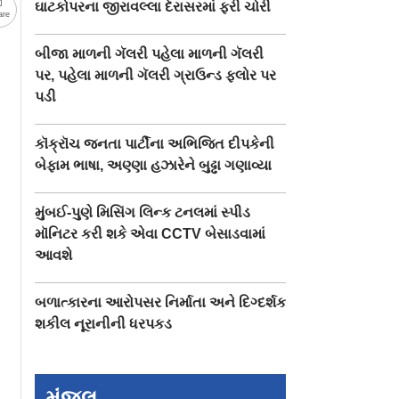
ઘાટકોપરના જીરાવલ્લા દેરાસરમાં ફરી ચોરી
are
બીજા માળની ગૅલરી પહેલા માળની ગૅલરી
પર, પહેલા માળની ગૅલરી ગ્રાઉન્ડ ફ્લોર પર
પડી
કૉક્રૉચ જનતા પાર્ટીના અભિજિત દીપકેની
બેફામ ભાષા, અણ્ણા હઝારેને બુઢ્ઢા ગણાવ્યા
મુંબઈ-પુણે મિસિંગ લિન્ક ટનલમાં સ્પીડ
મૉનિટર કરી શકે એવા CCTV બેસાડવામાં
આવશે
બળાત્કારના આરોપસર નિર્માતા અને દિગ્દર્શક
શકીલ નૂરાનીની ધરપકડ
મંજુલ