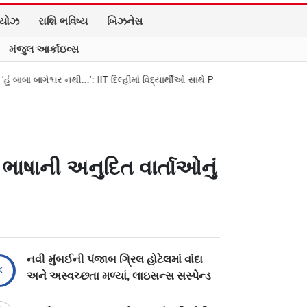
િયોઝ
રાશિ ભવિષ્ય
બિઝનેસ
મંજુલ આર્કાઇવ્સ
ર નથી...’: IIT દિલ્હીમાં વિદ્યાર્થીઓ સાથે PM મોદીનો રમુજી સંવાદ
થાણે: શાળાના વ
 ભાષાની અનુદિત વાર્તાઓનું
નવી મુંબઈની પંજાબ ગ્રિલ હોટેલમાં વાંદા
અને અસ્વચ્છતા મળ્યાં, લાઇસન્સ સસ્પેન્ડ