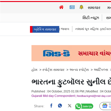
સમાચાર
મ
સિટી ન્યૂઝ
સમ
A કમિશનરે આપ્યો રમૂજી જવાબ
નશામાં ધૂત મહિલા ડ્રાઈવરને લીધે લગ્નની રાત્રે જ 
બ્રેકિંગ સમાચાર
હોમ
>
સ્પોર્ટ્સ સમાચાર
>
અન્ય સ્પોર્ટ્સ
>
આર્ટિકલ્સ
ભારતના ફુટબૉલર સુનીલ છે
Published : 04 October, 2025 01:06 PM | Modified : 04 Oct
Gujarati Mid-day Correspondent
| feedbackgmd@mid-day.co
Share: