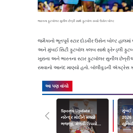
ભારતના ફુટબૉલર સુનીલ છેત્રી સાથે ફુટબૉલ રમ્યો ઉસેન બોલ્ટ
જમૈકાનો ભૂતપૂર્વ સ્ટાર દોડવીર ઉસેન બોલ્ટ હાલમાં
અને મુંબઈ સિટી ફુટબૉલ ક્લબ સાથે ફ્રેન્ડ્લી ફ
ખુરાના અને ભારતના સ્ટાર ફુટબૉલર સુનીલ છેત્
રમવાનો આનંદ માણ્યો હતો. બૉલીવુડની ઍક્ટ્રેસ કરી
આ પણ વાંચો
Sports Update :
મુંબઈ:
નરેન્દ્ર મોદીને મળ્યો
2026 F
ભજ્જી, મેળવી ઉપયોગી
યુનિવર
ટિપ્સ
ચૅમ્પ