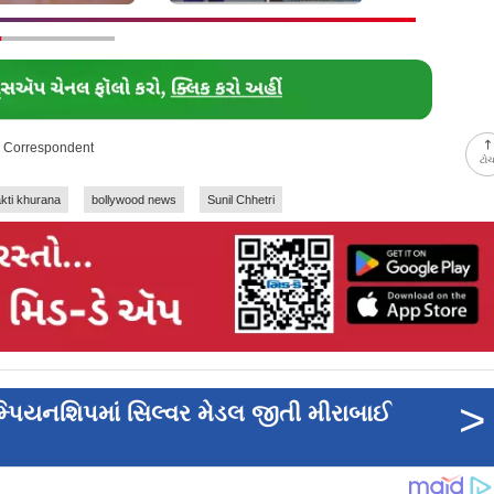
y Correspondent
ટો
kti khurana
bollywood news
Sunil Chhetri
>
ચૅમ્પિયનશિપમાં સિલ્વર મેડલ જીતી મીરાબાઈ