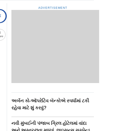
ADVERTISEMENT
are
અર્બન કો-ઑપરેટિવ બૅન્કોએ સ્પર્ધામાં ટકી
રહેવા માટે શું કરવું?
નવી મુંબઈની પંજાબ ગ્રિલ હોટેલમાં વાંદા
અને અસ્વચ્છતા મળ્યાં, લાઇસન્સ સસ્પેન્ડ