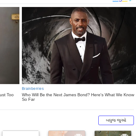
બધુજ જુઓ