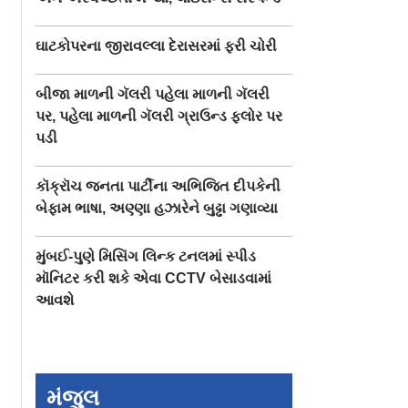
ઘાટકોપરના જીરાવલ્લા દેરાસરમાં ફરી ચોરી
બીજા માળની ગૅલરી પહેલા માળની ગૅલરી
પર, પહેલા માળની ગૅલરી ગ્રાઉન્ડ ફ્લોર પર
પડી
કૉક્રૉચ જનતા પાર્ટીના અભિજિત દીપકેની
બેફામ ભાષા, અણ્ણા હઝારેને બુઢ્ઢા ગણાવ્યા
મુંબઈ-પુણે મિસિંગ લિન્ક ટનલમાં સ્પીડ
મૉનિટર કરી શકે એવા CCTV બેસાડવામાં
આવશે
ી ૨૦૩૦ના
કોરિયા માસ્ટર્સની વિમેન્સ
પ્રજ્ઞાનંદે પ્રથમ સે
ડ કપમાં પણ
સિંગલ્સમાં આજે ઑલ
લુઇસ રેપિડ ઍન્ડ બ
ઇન્ડિયન સેમી-ફાઇનલ
ટાઇટલ જીતી આટલ
મંજુલ
રમાશે
રૂપિયા મેળવ્યા