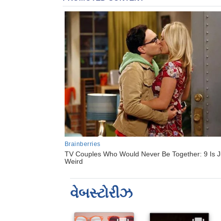
વેબસ્ટોરીઝ