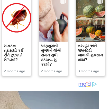
માકડના
પરફ્યુમની
તરબૂચ અને
ત્રાસથી કઈ
સુગંધને લાંબો
શક્કરટેટી
રીતે છુટકારો
સમય સુધી
ખાવાથી નુકસાન
મેળવવો?
ટકાવવા શું
થાય?
કરશો?
2 months ago
2 months ago
3 months ago