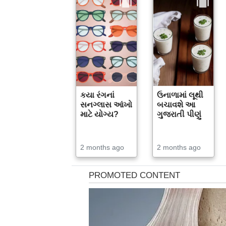
કયા રંગનાં
ઉનાળામાં લૂથી
સનગ્લાસ આંખો
બચાવશે આ
માટે યોગ્ય?
ગુજરાતી પીણું
2 months ago
2 months ago