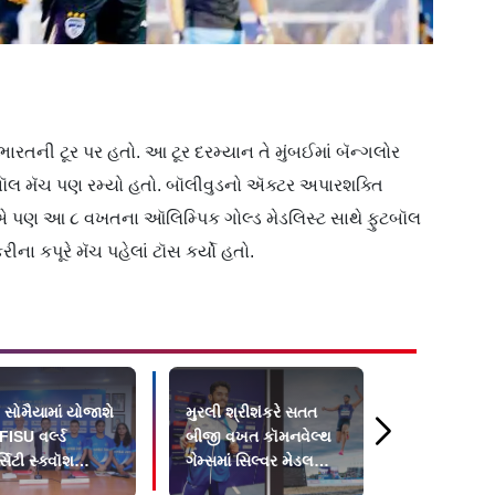
 ભારતની ટૂર પર હતો. આ ટૂર દરમ્યાન તે મુંબઈમાં બૅન્ગલોર
ુટબૉલ મૅચ પણ રમ્યો હતો. બૉલીવુડનો ઍક્ટર અપારશક્તિ
રીએ પણ આ ૮ વખતના ઑલિમ્પિક ગોલ્ડ મેડલિસ્ટ સાથે ફુટબૉલ
ના કપૂરે મૅચ પહેલાં ટૉસ કર્યો હતો.
 સોમૈયામાં યોજાશે
મુરલી શ્રીશંકરે સતત
લીઅનલ મેસ
ISU વર્લ્ડ
બીજી વખત કૉમનવેલ્થ
ફુટબૉલ વર્લ્
્સિટી સ્ક્વૉશ
ગેમ્સમાં સિલ્વર મેડલ
રમશે?
િયનશિપ
જીત્યો