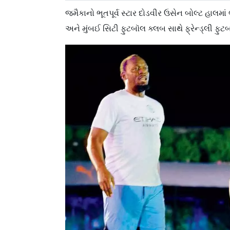
જમૈકાનો ભૂતપૂર્વ સ્ટાર દોડવીર ઉસેન બોલ્ટ હાલમાં
અને મુંબઈ સિટી ફુટબૉલ ક્લબ સાથે ફ્રેન્ડ્લી ફુટ