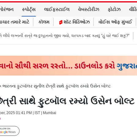
નોરંજન
સ્પોર્ટ્સ
લાઈફસ્ટાઈલ
વેબસ્ટોરીઝ
ફોટોઝ
વીડ
ાચાર તમારે માટે
કૉલમ
શૉટ વિડિઓઝ
વોઈસ ઑફ મુંબઈ
દુલ્હનનો જીવ ગયો, ધરપકડ બાદ કહ્યું “હું ઘરે જઈ શકું?”
‘હું બાબા બાગેશ્વર નથી.
>
ભારતના ફુટબૉલર સુનીલ છેત્રી સાથે ફુટબૉલ રમ્યો ઉસેન બોલ્ટ
ત્રી સાથે ફુટબૉલ રમ્યો ઉસેન બોલ્ટ
ober, 2025 01:41 PM | IST | Mumbai
m
Follow Us