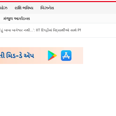
િયોઝ
રાશિ ભવિષ્ય
બિઝનેસ
મંજુલ આર્કાઇવ્સ
..’: IIT દિલ્હીમાં વિદ્યાર્થીઓ સાથે PM મોદીનો રમુજી સંવાદ
થાણે: શાળાના વિદ્યાર