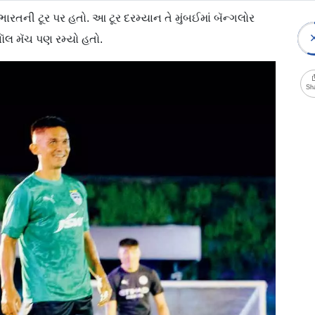
 ભારતની ટૂર પર હતો. આ ટૂર દરમ્યાન તે મુંબઈમાં બૅન્ગલોર
બૉલ મૅચ પણ રમ્યો હતો.
Sh