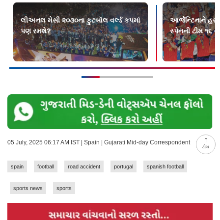
લીઅનલ મેસી ૨૦૩૦ના ફુટબૉલ વર્લ્ડ કપમાં
આર્જેન્ટિનાને હ
પણ રમશે?
સ્પેનની ટીમ ૧૬ વર્ષ
05 July, 2025 06:17 AM IST | Spain | Gujarati Mid-day Correspondent
ટોચ
spain
football
road accident
portugal
spanish football
sports news
sports