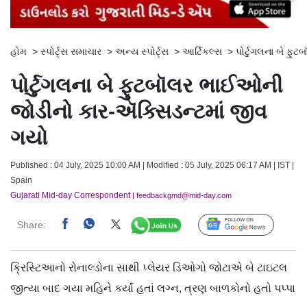
હોમ
>
સ્પોર્ટ્સ સમાચાર
>
અન્ય સ્પોર્ટ્સ
>
આર્ટિકલ્સ
>
પોર્ટુગલના બે ફ
પોર્ટુગલના બે ફુટબૉલર ભાઈઓની
જોડીનો કાર-ઍક્સિડન્ટમાં જીવ
ગયો
Published : 04 July, 2025 10:00 AM | Modified : 05 July, 2025 06:17 AM | IST |
Spain
Gujarati Mid-day Correspondent
| feedbackgmd@mid-day.com
Share:
Follow Us
ક્રિસ્ટિઆનો રોનાલ્ડોના સાથી પ્લેયર ડિઓગો જોટાએ બે ટાઇટલ
જીત્યા બાદ ગયા મહિને કર્યાં હતાં લગ્ન, ત્રણ બાળકોનો હતો પપ્પા