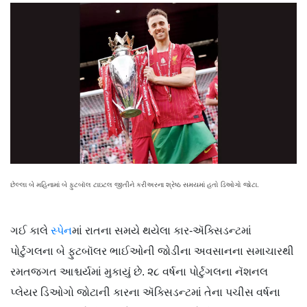
છેલ્લા બે મહિનામાં બે ફુટબૉલ ટાઇટલ જીતીને કરીઅરના શ્રેષ્ઠ સમયમાં હતો ડિઓગો જોટા.
ગઈ કાલે
સ્પેન
માં રાતના સમયે થયેલા કાર-ઍક્સિડન્ટમાં
પોર્ટુગલના બે ફુટબૉલર ભાઈઓની જોડીના અવસાનના સમાચારથી
રમતજગત આશ્ચર્યમાં મુકાયું છે. ૨૮ વર્ષના પોર્ટુગલના નૅશનલ
પ્લેયર ડિઓગો જોટાની કારના ઍક્સિડન્ટમાં તેના પચીસ વર્ષના