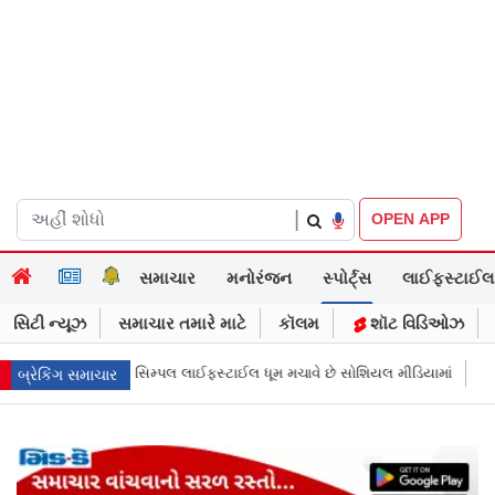
|
OPEN APP
સમાચાર
મનોરંજન
સ્પોર્ટ્સ
લાઈફસ્ટાઈલ
સિટી ન્યૂઝ
સમાચાર તમારે માટે
કૉલમ
શૉટ વિડિઓઝ
 ધૂમ મચાવે છે સોશિયલ મીડિયામાં
માર્ક ઝુકરબર્ગે માની Metaની ભૂલ, ચાઈલ્ડ અબ
બ્રેકિંગ સમાચાર