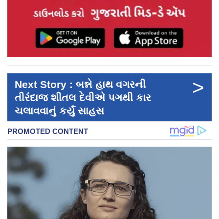
>
Next Story : બન્ને હાથ વગરની
તીરંદાજ શીતલ દેવીએ પગથી કાર
ચલાવવાનું કર્યું સાહસ