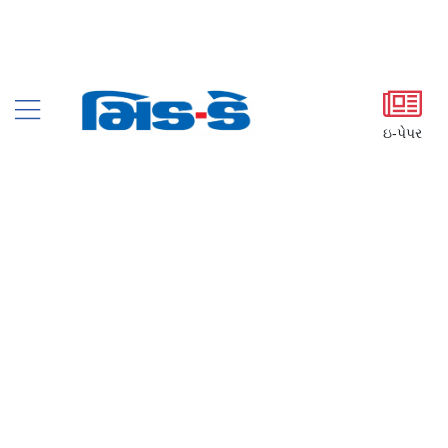
ઇ-પેપર