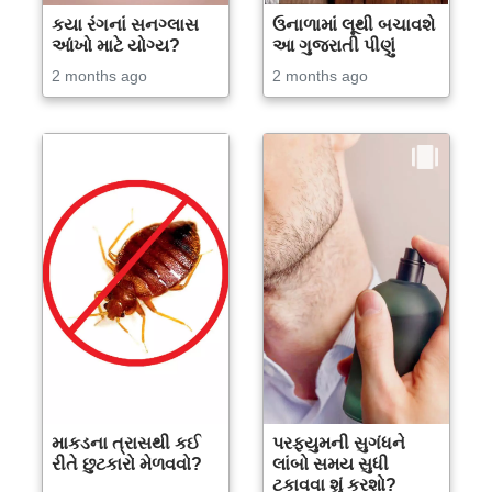
કયા રંગનાં સનગ્લાસ
ઉનાળામાં લૂથી બચાવશે
આંખો માટે યોગ્ય?
આ ગુજરાતી પીણું
2 months ago
2 months ago
માકડના ત્રાસથી કઈ
પરફ્યુમની સુગંધને
રીતે છુટકારો મેળવવો?
લાંબો સમય સુધી
ટકાવવા શું કરશો?