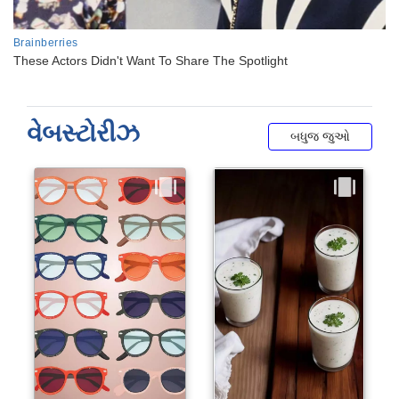
વેબસ્ટોરીઝ
બધુજ જુઓ