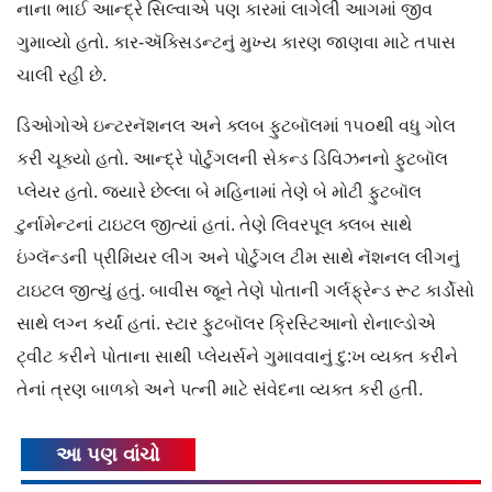
નાના ભાઈ આન્દ્રે સિલ્વાએ પણ કારમાં લાગેલી આગમાં જીવ
ગુમાવ્યો હતો. કાર-ઍક્સિડન્ટનું મુખ્ય કારણ જાણવા માટે તપાસ
ચાલી રહી છે.
ડિઓગોએ ઇન્ટરનૅશનલ અને ક્લબ ફુટબૉલમાં ૧૫૦થી વધુ ગોલ
કરી ચૂક્યો હતો. આન્દ્રે પોર્ટુગલની સેકન્ડ ડિવિઝનનો ફુટબૉલ
પ્લેયર હતો. જ્યારે છેલ્લા બે મહિનામાં તેણે બે મોટી ફુટબૉલ
ટુર્નામેન્ટનાં ટાઇટલ જીત્યાં હતાં. તેણે લિવરપૂલ ક્લબ સાથે
ઇંગ્લૅન્ડની પ્રીમિયર લીગ અને પોર્ટુગલ ટીમ સાથે નૅશનલ લીગનું
ટાઇટલ જીત્યું હતું. બાવીસ જૂને તેણે પોતાની ગર્લફ્રેન્ડ રૂટ કાર્ડોસો
સાથે લગ્ન કર્યાં હતાં. સ્ટાર ફુટબૉલર ક્રિસ્ટિઆનો રોનાલ્ડોએ
ટ્વીટ કરીને પોતાના સાથી પ્લેયર્સને ગુમાવવાનું દુ:ખ વ્યક્ત કરીને
તેનાં ત્રણ બાળકો અને પત્ની માટે સંવેદના વ્યક્ત કરી હતી.
આ પણ વાંચો