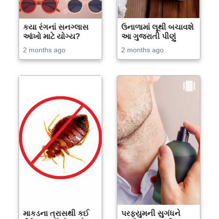
કયા રંગનાં સનગ્લાસ
ઉનાળામાં લૂથી બચાવશે
આંખો માટે યોગ્ય?
આ ગુજરાતી પીણું
2 months ago
2 months ago
માકડના ત્રાસથી કઈ
પરફ્યુમની સુગંધને