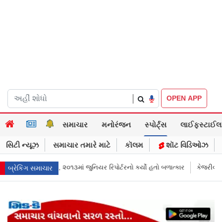
|
OPEN APP
સમાચાર
મનોરંજન
સ્પોર્ટ્સ
લાઈફસ્ટાઈલ
સિટી ન્યૂઝ
સમાચાર તમારે માટે
કૉલમ
શૉટ વિડિઓઝ
ર્ટરનો કર્યો હતો બળાત્કાર
કેજરીવાલનું ઇન્સ્ટાગ્રામ એકાઉન્ટ ભારતમાં રિસ્ટ્રિક
બ્રેકિંગ સમાચાર