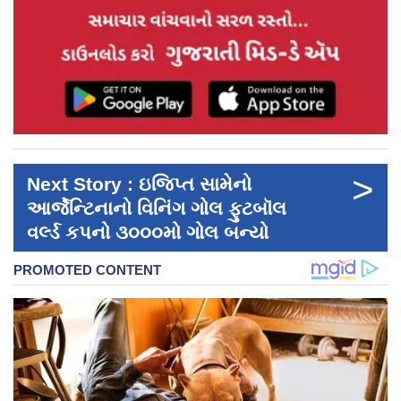
>
Next Story : ઇજિપ્ત સામેનો
આર્જેન્ટિનાનો વિનિંગ ગોલ ફુટબૉલ
વર્લ્ડ કપનો ૩૦૦૦મો ગોલ બન્યો