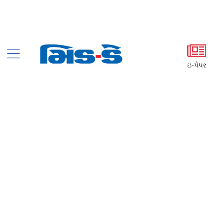
ઇ-પેપર