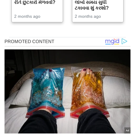
રીતે છુટકારો મેળવવો?
લાંબો સમય સુધી
ટકાવવા શું કરશો?
2 months ago
2 months ago