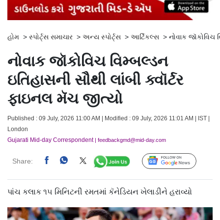
હોમ
>
સ્પોર્ટ્સ સમાચાર
>
અન્ય સ્પોર્ટ્સ
>
આર્ટિકલ્સ
>
નોવાક જૉકોવિચ વિ
નોવાક જૉકોવિચ વિમ્બલ્ડન
ઇતિહાસની સૌથી લાંબી ક્વૉર્ટર
ફાઇનલ મૅચ જીત્યો
Published : 09 July, 2026 11:00 AM | Modified : 09 July, 2026 11:01 AM | IST |
London
Gujarati Mid-day Correspondent
| feedbackgmd@mid-day.com
Share:
Follow Us
પાંચ કલાક ૧૫ મિનિટની રમતમાં કૅનેડિયન ખેલાડીને હરાવ્યો