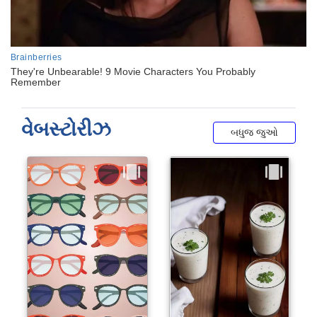
વેબસ્ટોરીઝ
બધુજ જુઓ