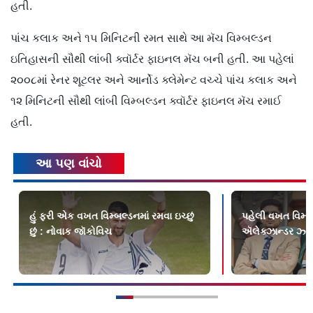
હતી.
પાંચ કલાક અને ૧૫ મિનિટની રમત સાથે આ મૅચ વિમ્બલ્ડન
ઇતિહાસની સૌથી લાંબી ક્વૉર્ટર ફાઇનલ મૅચ બની હતી. આ પહેલાં
૨૦૦૮માં રેનર શૂટલર અને આર્નોડ ક્લેમેન્ટ વચ્ચે પાંચ કલાક અને
૧૨ મિનિટની સૌથી લાંબી વિમ્બલ્ડન ક્વૉર્ટર ફાઇનલ મૅચ રમાઈ
હતી.
આ પણ વાંચો
હું ફરી એક વખત વિમ્બલ્ડનમાં રમવા ઇચ્છું
પહેલી વખત વિમ્બ
છું : નોવાક જૉકોવિચ
ઍલેક્ઝાન્ડર ઝ્વે