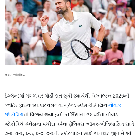
નોવાક જૉકોવિચ
ઇંગ્લૅન્ડમાં મંગળવારે મોડી રાત સુધી રમાયેલી વિમ્બલ્ડન 2026ની
ક્વૉર્ટર ફાઇનલમાં ૨૪ વખતના ગ્રૅન્ડ સ્લૅમ ચૅમ્પિયન
નોવાક
જૉકોવિચ
નો વિજય થયો હતો. સર્બિયાના ૩૯ વર્ષના નોવાક
જૉકોવિચે કૅનેડાના પચીસ વર્ષના ફેલિક્સ ઑગર-એલિયાસિમ સામે
૭-૬, ૩-૬, ૬-૩, ૬-૭, ૭-૬ની સ્કોરલાઇન સાથે શાનદાર જીત મેળવી