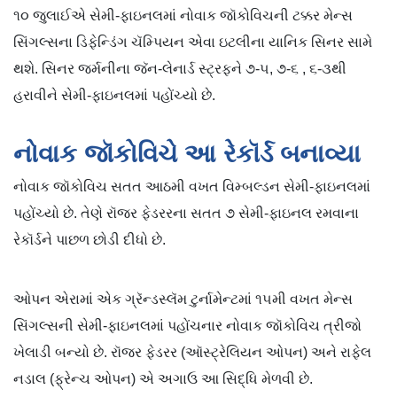
૧૦ જુલાઈએ સેમી-ફાઇનલમાં નોવાક જૉકોવિચની ટક્કર મેન્સ
સિંગલ્સના ડિફેન્ડિંગ ચૅમ્પિયન એવા ઇટલીના યાનિક સિનર સામે
થશે. સિનર જર્મનીના જૅન-લેનાર્ડ સ્ટ્રફને ૭-૫, ૭-૬ , ૬-૩થી
હરાવીને સેમી-ફાઇનલમાં પહોંચ્યો છે.
નોવાક જૉકોવિચે આ રેકૉર્ડ બનાવ્યા
નોવાક જૉકોવિચ સતત આઠમી વખત વિમ્બલ્ડન સેમી-ફાઇનલમાં
પહોંચ્યો છે. તેણે રૉજર ફેડરરના સતત ૭ સેમી-ફાઇનલ રમવાના
રેકૉર્ડને પાછળ છોડી દીધો છે.
ઓપન એરામાં એક ગ્રૅન્ડસ્લૅમ ટુર્નામેન્ટમાં ૧૫મી વખત મેન્સ
સિંગલ્સની સેમી-ફાઇનલમાં પહોંચનાર નોવાક જૉકોવિચ ત્રીજો
ખેલાડી બન્યો છે. રૉજર ફેડરર (ઑસ્ટ્રેલિયન ઓપન) અને રાફેલ
નડાલ (ફ્રેન્ચ ઓપન) એ અગાઉ આ સિદ્ધિ મેળવી છે.