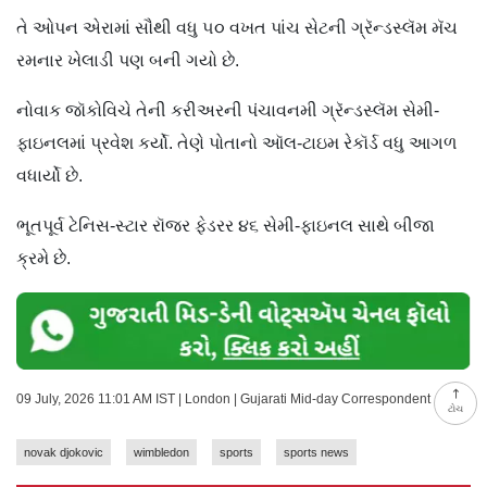
તે ઓપન એરામાં સૌથી વધુ ૫૦ વખત પાંચ સેટની ગ્રૅન્ડસ્લૅમ મૅચ
રમનાર ખેલાડી પણ બની ગયો છે.
નોવાક જૉકોવિચે તેની કરીઅરની પંચાવનમી ગ્રૅન્ડસ્લૅમ સેમી-
ફાઇનલમાં પ્રવેશ કર્યો. તેણે પોતાનો ઑલ-ટાઇમ રેકૉર્ડ વધુ આગળ
વધાર્યો છે.
ભૂતપૂર્વ ટેનિસ-સ્ટાર રૉજર ફેડરર ૪૬ સેમી-ફાઇનલ સાથે બીજા
ક્રમે છે.
09 July, 2026 11:01 AM IST | London | Gujarati Mid-day Correspondent
ટોચ
novak djokovic
wimbledon
sports
sports news