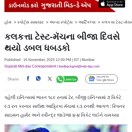
હોમ
>
સ્પોર્ટ્સ સમાચાર
>
અન્ય સ્પોર્ટ્સ
>
આર્ટિકલ્સ
>
કલકત્તા ટેસ્ટ-મ
કલકત્તા ટેસ્ટ-મૅચના બીજા દિવસે
થયો ડબલ ધબડકો
Published : 16 November, 2025 12:00 PM | IST | Mumbai
Gujarati Mid-day Correspondent
| feedbackgmd@mid-day.com
Share:
Follow Us
પહેલી ઇનિંગ્સમાં ભારત ૧૮૯ રનમાં ઢેર, બીજી ઇનિંગ્સમાં ૭ વિકેટે
૯૩ રન કરનાર સાઉથ આફ્રિકા મૅચમાં ૬૩ રનથી આગળ : સ્પિનર
સાઇમન હાર્મર અને રવીન્દ્ર જાડેજા ૪-૪ વિકેટ લઈને ચમક્યા