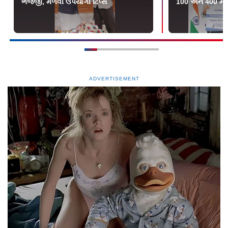
ભજ્જી, મેળવી ઉપયોગી ટિપ્સ
100 અને 400 મીટરમા
ADVERTISEMENT