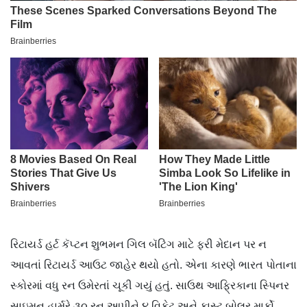
રિટાયર્ડ હર્ટ કૅપ્ટન શુભમન ગિલ બૅટિંગ માટે ફરી મેદાન પર ન
આવતાં રિટાયર્ડ આઉટ જાહેર થયો હતો. એના કારણે ભારત પોતાના
સ્કોરમાં વધુ રન ઉમેરતાં ચૂકી ગયું હતું. સાઉથ આફ્રિકાના સ્પિનર
સાઇમન હાર્મરે ૩૦ રન આપીને ૪ વિકેટ અને ફાસ્ટ બોલર માર્કો