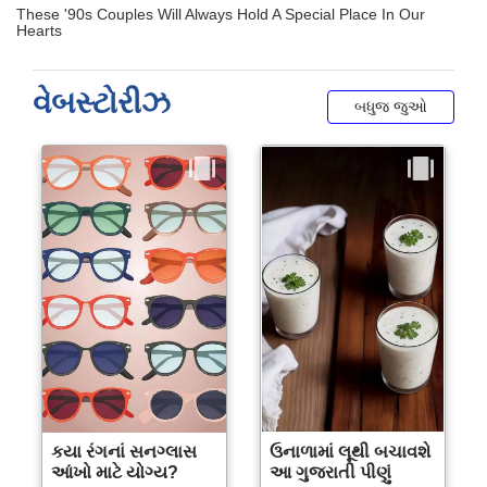
વેબસ્ટોરીઝ
બધુજ જુઓ
કયા રંગનાં સનગ્લાસ
ઉનાળામાં લૂથી બચાવશે
આંખો માટે યોગ્ય?
આ ગુજરાતી પીણું