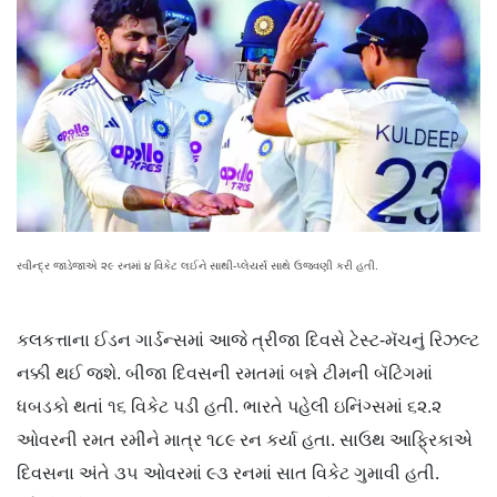
રવીન્દ્ર જાડેજાએ ૨૯ રનમાં ૪ વિકેટ લઈને સાથી-પ્લેયર્સ સાથે ઉજવણી કરી હતી.
કલકત્તાના ઈડન ગાર્ડન્સમાં આજે ત્રીજા દિવસે ટેસ્ટ-મૅચનું રિઝલ્ટ
નક્કી થઈ જશે. બીજા દિવસની રમતમાં બન્ને ટીમની બૅટિંગમાં
ધબડકો થતાં ૧૬ વિકેટ પડી હતી. ભારતે પહેલી ઇનિંગ્સમાં ૬૨.૨
ઓવરની રમત રમીને માત્ર ૧૮૯ રન કર્યા હતા. સાઉથ આફ્રિકાએ
દિવસના અંતે ૩૫ ઓવરમાં ૯૩ રનમાં સાત વિકેટ ગુમાવી હતી.