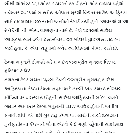
સૌથી લોએસ્ટ ‘હાઇએસ્ટ સ્કોર’નો રેકૉર્ડ હતો. એક દાયકા પહેલાં
નવેમ્બર ૨૦૧૫માં ભારતીય ઓપનર મુરલી વિજયે સાઉથ આફ્રિકા
સામે ૮૪ બૉલમાં ૪૦ રનનો અનોખો રેકૉર્ડ કર્યો હતો. ઓવરઑલ આ
રેકૉર્ડ વી. વી. એસ. લક્ષ્મણના નામે છે. તેણે ૨૦૧૦માં સાઉથ
આફ્રિકા સામે ડર્બન ટેસ્ટ-મૅચમાં ૭૩ બૉલમાં હાઇએસ્ટ ૩૮ રન
કર્યા હતા. કે. એલ. રાહુલનો સ્કોર આ લિસ્ટમાં બીજા ક્રમે છે.
ટેમ્બા બવુમાને ઠીંગણો કહેવા બદલ જસપ્રીત બુમરાહ વિરુદ્ધ
ફરિયાદ થશે?
કલકત્તા ટેસ્ટ-મૅચના પહેલા દિવસે જસપ્રીત બુમરાહે સાઉથ
આફ્રિકાના કૅપ્ટન ટેમ્બા બવુમા માટે કરેલી એક કમેન્ટ સોશ્યલ
મીડિયા પર વાઇરલ થઈ હતી. સાઉથ આફ્રિકાની બૅટિંગ વખતે
જ્યારે અમ્પાયરે ટેમ્બા બવુમાની LBW આઉટ હોવાની અપીલ
ફગાવી દીધી એ પછી બુમરાહે રિષભ પંત સાથેની ચર્ચા દરમ્યાન
હરીફ ટીમના કૅપ્ટનને બૌના એટલે કે ઠીંગણો કહેવાની સાથોસાથ