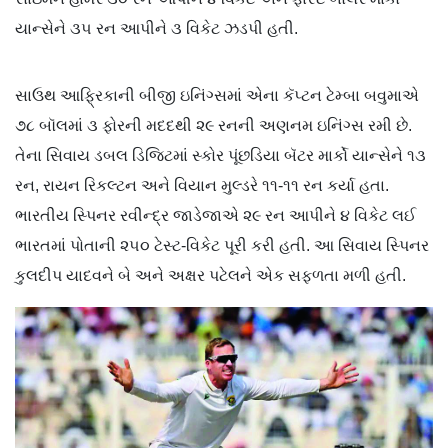
યાન્સેને ૩૫ રન આપીને ૩ વિકેટ ઝડપી હતી.
સાઉથ આફ્રિકાની બીજી ઇનિંગ્સમાં એના કૅપ્ટન ટેમ્બા બવુમાએ
૭૮ બૉલમાં ૩ ફોરની મદદથી ૨૯ રનની અણનમ ઇનિંગ્સ રમી છે.
તેના સિવાય ડબલ ડિજિટમાં સ્કોર પૂંછડિયા બૅટર માર્કો યાન્સેને ૧૩
રન, રાયન રિકલ્ટન અને વિયાન મુલ્ડરે ૧૧-૧૧ રન કર્યા હતા.
ભારતીય સ્પિનર રવીન્દ્ર જાડેજાએ ૨૯ રન આપીને ૪ વિકેટ લઈ
ભારતમાં પોતાની ૨૫૦ ટેસ્ટ-વિકેટ પૂરી કરી હતી. આ સિવાય સ્પિનર
કુલદીપ યાદવને બે અને અક્ષર પટેલને એક સફળતા મળી હતી.