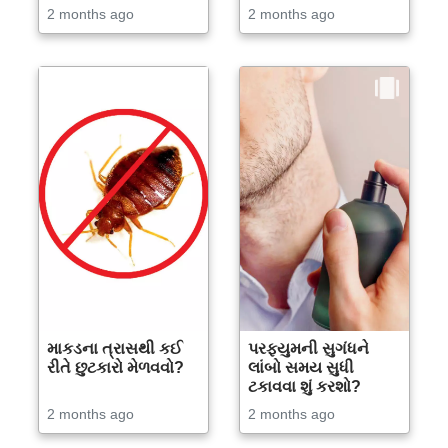
2 months ago
2 months ago
માકડના ત્રાસથી કઈ
પરફ્યુમની સુગંધને
રીતે છુટકારો મેળવવો?
લાંબો સમય સુધી
ટકાવવા શું કરશો?
2 months ago
2 months ago