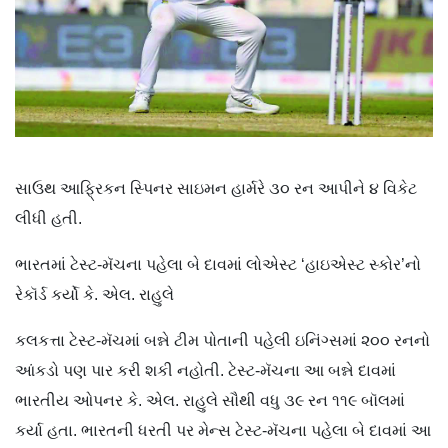
સાઉથ આફ્રિકન સ્પિનર સાઇમન હાર્મરે ૩૦ રન આપીને ૪ વિકેટ
લીધી હતી.
ભારતમાં ટેસ્ટ-મૅચના પહેલા બે દાવમાં લોએસ્ટ ‘હાઇએસ્ટ સ્કોર’નો
રેકૉર્ડ કર્યો કે. એલ. રાહુલે
કલકત્તા ટેસ્ટ-મૅચમાં બન્ને ટીમ પોતાની પહેલી ઇનિંગ્સમાં ૨૦૦ રનનો
આંકડો પણ પાર કરી શકી નહોતી. ટેસ્ટ-મૅચના આ બન્ને દાવમાં
ભારતીય ઓપનર કે. એલ. રાહુલે સૌથી વધુ ૩૯ રન ૧૧૯ બૉલમાં
કર્યા હતા. ભારતની ધરતી પર મેન્સ ટેસ્ટ-મૅચના પહેલા બે દાવમાં આ