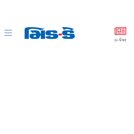
ઇ-પેપર