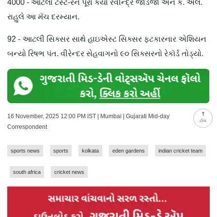
4000 - આટલા ટેસ્ટ-રન પૂરા કર્યા રવીન્દ્ર જાડેજા અને કે. એલ.
રાહુલે આ મૅચ દરમ્યાન.
92 - આટલી સિક્સર સાથે હાઇએસ્ટ સિક્સર ફટકારનાર એશિયન
બન્યો રિષભ પંત. વીરેન્દર સેહવાગનો ૯૦ સિક્સરનો રેકૉર્ડ તોડ્યો.
16 November, 2025 12:00 PM IST | Mumbai | Gujarati Mid-day
ટોચ
Correspondent
sports news
sports
kolkata
eden gardens
indian cricket team
south africa
cricket news