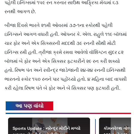
પહેલી ઇનિંગ્સમાં ૧૫૯ રન કરનાર સાઉથ આફ્રિકા મૅચમાં ૬૩
રનથી આગળ છે.
બીજા દિવસે ભારતે ૨૧મી ઓવરમાં ૩૭-૧ના સ્કોરથી પહેલી
ઇનિંગ્સને આગળ વધારી હતી. ઓપનર કે. એલ. રાહુલે ૧૧૯ બૉલમાં
ચાર ફોર અને એક સિક્સરની મદદથી ૩૯ રનની સૌથી મોટી
ઇનિંગ્સ રમી હતી. ત્રીજા ક્રમે રમવા આવેલો વૉશિંગ્ટન સુંદર ૮૨
બૉલમાં બે ફોર અને એક સિક્સર ફટકારીને ૨૯ રન કરી શક્યો
હતો. રિષભ પંત અને રવીન્દ્ર જાડેજાની ૨૪-૨૪ રનની ઇનિંગ્સથી
ભારતનો સ્કોર ૧૫૦ રનને પાર પહોંચ્યો હતો. ૪ મહિના બાદ વાપસી
કરી રહેલા રિષભ પંતે બે ફોર અને બે સિક્સર પણ ફટકારી હતી.
આ પણ વાંચો
Sports Update : નરેન્દ્ર મોદીને મળ્યો
કૉમનવેલ્થ ગોલ્ડ બ