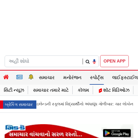
|
OPEN APP
સમાચાર
મનોરંજન
સ્પોર્ટ્સ
લાઈફસ્ટાઈલ
સિટી ન્યૂઝ
સમાચાર તમારે માટે
કૉલમ
શૉટ વિડિઓઝ
્થીનો અંધાધૂંધ ગોળીબાર: ચાર લોકોના મોત, શૂટર વિદ્યાર્થીએ આત્મહત્યા કરી
Mumba
બ્રેકિંગ સમાચાર