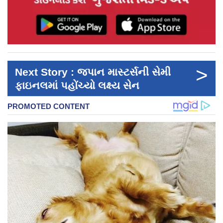
>
Next Story : જપાન માસ્ટર્સની સેમી
ફાઇનલમાં પહોંચ્યો લક્ષ્ય સેન