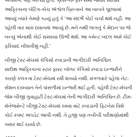
અપશબ્દ પણ બોલ્યો હતો. પ્રેસ-કૉન્ફરન્સમાં જ્યારે સાઉથ
આફ્રિકાના બૅટિંગ-કોચ ઍશ્વેલ પ્રિન્સને આ બાબતે પૂછવામાં
આવ્યું ત્યારે તેમણે કહ્યું હતું કે ‘આ સંદર્ભે કોઈ ચર્ચા થશે નહીં. આ
પહેલી વાર મારા ધ્યાનમાં આવ્યું છે. મને નથી લાગતું કે મેદાન પર જે
બન્યું એનાથી કોઈ સમસ્યા ઊભી થશે. આ કમેન્ટ બદલ અમે કોઈ
ફરિયાદ નોંધાવીશું નહીં.’
બીજી ટેસ્ટ-મૅચમાં કૅગિસો રબાડાની ભાગીદારી અનિશ્ચિત
સાઉથ આફ્રિકાના સ્ટાર ફાસ્ટ બોલર કૅગિસો રબાડા ઇન્જરીને
કારણે કલકત્તા ટેસ્ટ-મૅચમાં રમી શક્યો નથી. મંગળવારે પહેલા નેટ-
સેશન દરમ્યાન તેને પાંસળીમાં ઇન્જરી થઈ હતી. પહેલી ટેસ્ટ-મૅચની
જેમ બીજી ગુવાહાટી ટેસ્ટ-મૅચમાં તેની ભાગીદારી અનિશ્ચિત છે. ટીમ-
મૅનેજમેન્ટે બીજી ટેસ્ટ-મૅચમાં રમવા માટે રબાડાની ફિટનેસ વિશે
કોઈ સ્પષ્ટ અપડેટ આપી નથી. તે હજી પણ તબીબી પરીક્ષણોમાંથી
પસાર થઈ રહ્યો છે.