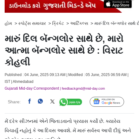
હોમ
>
સ્પોર્ટ્સ સમાચાર
>
ક્રિકેટ
>
આર્ટિકલ્સ
>
મારું દિલ બૅન્ગલોર સાથે 
મારું દિલ બૅન્ગલોર સાથે છે, મારો
આત્મા બૅન્ગલોર સાથે છે : વિરાટ
કોહલી
Published : 04 June, 2025 09:13 AM | Modified : 05 June, 2025 06:59 AM |
IST | Ahmedabad
Gujarati Mid-day Correspondent
| feedbackgmd@mid-day.com
Share:
Follow Us
મેં દરેક સીઝનમાં એને જિતાડવાનો પ્રયાસ કર્યો છે. ક્યારેય
વિચાર્યું નહોતું કે આ દિવસ આવશે. મેં મારું સર્વસ્વ આપી દીધું અને