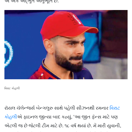
એ એક અદ્ભુત અનુભૂતિ છે.
વિરાટ કોહલી
રૉયલ ચૅલેન્જર્સ બેન્ગલુરુ સાથે પહેલી સીઝનથી રમનાર
વિરાટ
કોહલી
એ ફાઇનલ જીત્યા બાદ કહ્યું, ‘આ જીત ફૅન્સ માટે પણ
એટલી જ છે જેટલી ટીમ માટે છે. ૧૮ વર્ષ થયાં છે. મેં મારી યુવાની,