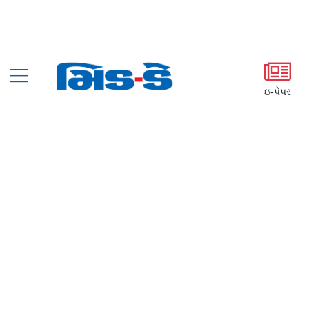
ઇ-પેપર