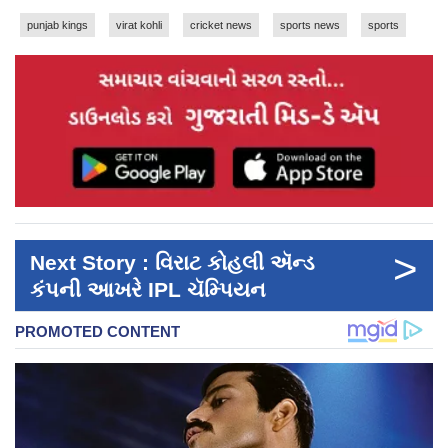
punjab kings
virat kohli
cricket news
sports news
sports
>
Next Story : વિરાટ કોહલી ઍન્ડ
કંપની આખરે IPL ચૅમ્પિયન