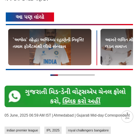
આ પણ વાંચો
`અજેય` યોદ્ધા અજિંક્ય રહાણેની નિવૃત્તિ!
આખરે લલિત મોદીન
તમામ ફોર્મેટમાંથી લીધો સંન્યાસ
લડત સમાપ્ત
05 June, 2025 06:59 AM IST | Ahmedabad | Gujarati Mid-day Correspondent
ટોચ
indian premier league
IPL 2025
royal challengers bangalore