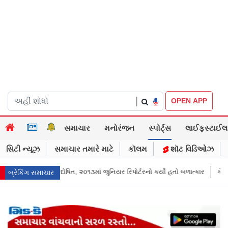
|
OPEN APP
સમાચાર
મનોરંજન
સ્પોર્ટ્સ
લાઈફસ્ટાઈલ
સિટી ન્યૂઝ
સમાચાર તમારે માટે
કૉલમ
શૉટ વિડિઓઝ
િપોર્ટરનો કર્યો હતો બળાત્કાર
કેજરીવાલનું ઇન્સ્ટાગ્રામ એકાઉન્ટ ભારતમાં રિસ્ટ
બ્રેકિંગ સમાચાર