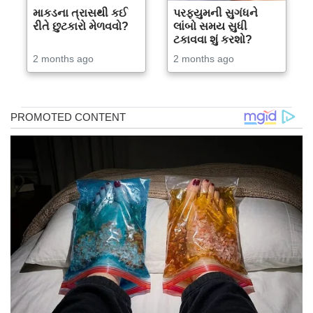
માકડના ત્રાસથી કઈ
પરફ્યુમની સુગંધને
રીતે છુટકારો મેળવવો?
લાંબો સમય સુધી
ટકાવવા શું કરશો?
2 months ago
2 months ago