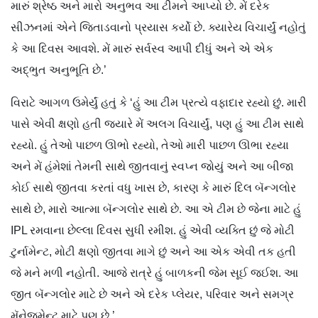
મારું શ્રેષ્ઠ અને મારો અનુભવ આ ટીમને આપ્યો છે. મેં દરેક
સીઝનમાં એને જિતાડવાનો પ્રયાસ કર્યો છે. ક્યારેય વિચાર્યું નહોતું
કે આ દિવસ આવશે. મેં મારું સર્વસ્વ આપી દીધું અને એ એક
અદ્ભુત અનુભૂતિ છે.’
વિરાટે આગળ ઉમેર્યું હતું કે ‘હું આ ટીમ પ્રત્યે વફાદાર રહ્યો છું. મારી
પાસે એવી ક્ષણો હતી જ્યારે મેં અલગ વિચાર્યું, પણ હું આ ટીમ સાથે
રહ્યો. હું તેઓ પાછળ ઊભો રહ્યો, તેઓ મારી પાછળ ઊભા રહ્યા
અને મેં હંમેશાં તેમની સાથે જીતવાનું સ્વપ્ન જોયું અને આ બીજા
કોઈ સાથે જીતવા કરતાં વધુ ખાસ છે, કારણ કે મારું દિલ બૅન્ગલોર
સાથે છે, મારો આત્મા બૅન્ગલોર સાથે છે. આ એ ટીમ છે જેના માટે હું
IPL રમવાના છેલ્લા દિવસ સુધી રમીશ. હું એવી વ્યક્તિ છું જે મોટી
ટુર્નામેન્ટ, મોટી ક્ષણો જીતવા માગે છું અને આ એક એવી તક હતી
જે મને મળી નહોતી. આજે રાત્રે હું બાળકની જેમ સૂઈ જઈશ. આ
જીત બૅન્ગલોર માટે છે અને એ દરેક પ્લેયર, પરિવાર અને સમગ્ર
મૅનેજમેન્ટ માટે પણ છે.’