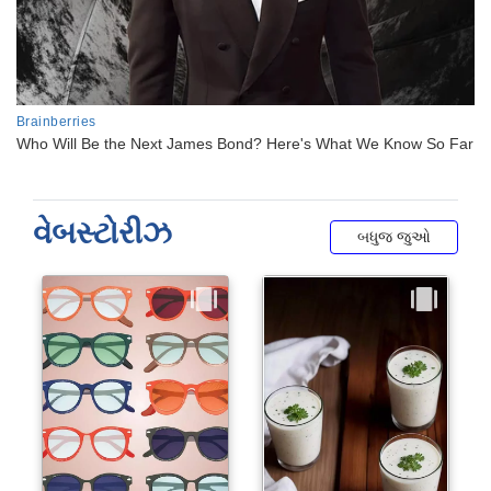
વેબસ્ટોરીઝ
બધુજ જુઓ