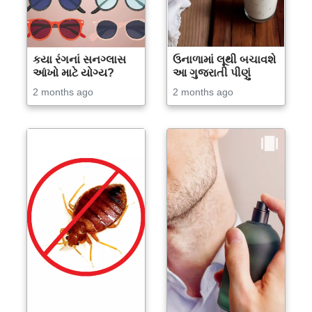
કયા રંગનાં સનગ્લાસ
ઉનાળામાં લૂથી બચાવશે
આંખો માટે યોગ્ય?
આ ગુજરાતી પીણું
2 months ago
2 months ago