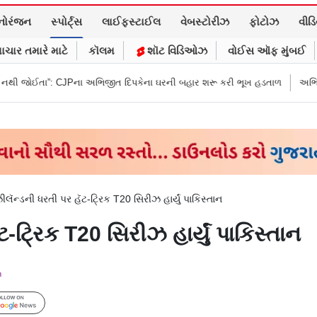
નોરંજન
સ્પોર્ટ્સ
લાઈફસ્ટાઈલ
વેબસ્ટોરીઝ
ફોટોઝ
વીડ
ાચાર તમારે માટે
કૉલમ
શૉટ વિડિઓઝ
વોઈસ ઑફ મુંબઈ
ા અભિજીત દિપકેના ઘરની બહાર શરૂ કરી ભૂખ હડતાળ
અભિજીત દિપકેએ CJPની ન
ઝીલૅન્ડની ધરતી પર હૅટ-ટ્રિક T20 સિરીઝ હાર્યું પાકિસ્તાન
ટ-ટ્રિક T20 સિરીઝ હાર્યું પાકિસ્તાન
m
Follow Us