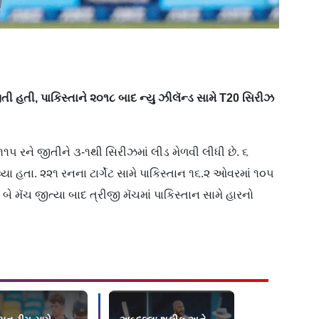
 હતી, પાકિસ્તાને ૨૦૧૮ બાદ ન્યુ ઝીલૅન્ડ સામે T20 સિરીઝ
૧૫ રને જીતીને ૩-૧થી સિરીઝમાં લીડ મેળવી લીધી છે. ૬
ા હતા. ૨૨૧ રનના ટાર્ગેટ સામે પાકિસ્તાન ૧૬.૨ ઓવરમાં ૧૦૫
ે મૅચ જીત્યા બાદ ત્રીજી મૅચમાં પાકિસ્તાન સામે હારનો