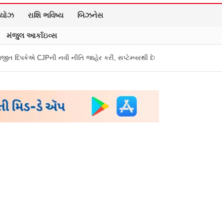
િયોઝ
રાશિ ભવિષ્ય
બિઝનેસ
મંજુલ આર્કાઇવ્સ
વી નીતિ જાહેર કરી, સપ્ટેમ્બરથી દેશભારમાં થશે શરૂ
તુકારામ મુંઢે On Fire: