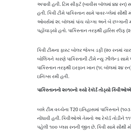
અપાવી હતી. ટિમ સીફર્ટ (બાવીસ બૉલમાં ૪૪ રન) સા
હતી. કિવી ટીમે પાકિસ્તાન સામે પાવર-પ્લેમાં સૌથી 
ઓવર્સમાં ૨૬ બૉલમાં પાંચ ચોગ્ગા અને બે છગ્ગા
પહોંચાડ્યો હતો. પાકિસ્તાન તરફથી હારિસ રઉફ (૨
કિવી ટીમના ફાસ્ટ બોલર જેકબ ડફી (૨૦ રનમાં ચાર
બોલિંગને કારણે પાકિસ્તાની ટીમે ન્યુ ઝીલૅન્ડ સા
પાકિસ્તાન તરફથી ઇરફાન ખાન (૧૬ બૉલમાં ૨૪ રન
ઇનિંગ્સ રમી હતી.
પાકિસ્તાનનો
૨૦૧૦નો
કયો
રેકૉર્ડ
તોડ્યો
કિવીઓ
બન્ને ટીમ વચ્ચેના T20 ઇતિહાસમાં પાકિસ્તાને (૧
નોંધાવી હતી. કિવીઓએ તેમનો આ રેકૉર્ડ તોડીને ૧
પહેલી ૧૦૦ પ્લસ રનની જીત છે. કિવી સામે સૌથી મો