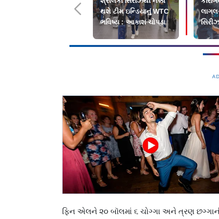
શ્રીલંકા સિરીઝથી નક્કી
કૅરિબ
થશે ટીમ ઇન્ડિયાનું WTC
લાગલગ
ભવિષ્ય : આકાશ ચોપડા
સિરીઝ 
ઝીલૅન
A
ફિન એલને ૨૦ બૉલમાં ૬ ચોગ્ગા અને ત્રણ છગ્ગ