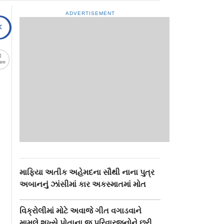
ADVERTISEMENT
are
માફિયા અતીક અહેમદના સૌથી નાના પુત્ર
અબાનનું ઝાંસીમાં કાર અકસ્માતમાં મોત
વિક્રોલીમાં મોટે અવાજે ગીત વગાડવાને
મામલે શખ્સે પોતાના જ પરિવારજનોને છરી