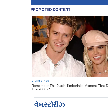
વેબસ્ટોરીઝ