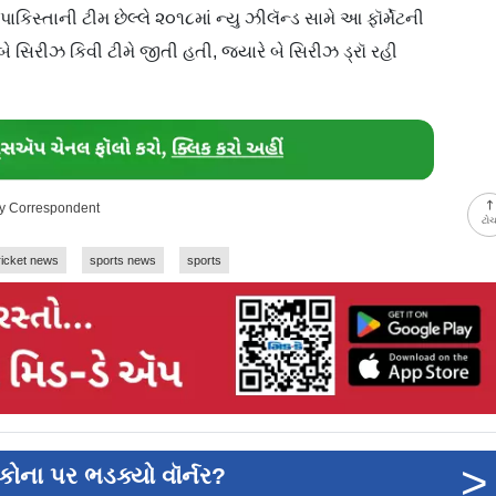
કિસ્તાની ટીમ છેલ્લે ૨૦૧૮માં ન્યુ ઝીલૅન્ડ સામે આ ફૉર્મેટની
ે સિરીઝ કિવી ટીમે જીતી હતી, જ્યારે બે સિરીઝ ડ્રૉ રહી
ay Correspondent
ટો
ricket news
sports news
sports
>
કોના પર ભડક્યો વૉર્નર?