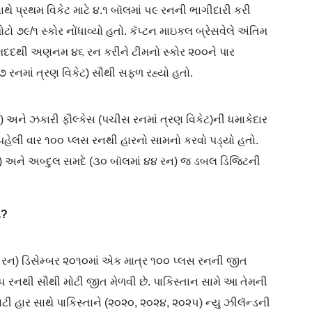
થે પ્રથમ વિકેટ માટે ૪.૧ બૉલમાં ૫૯ રનની ભાગીદારી કરી
મોટો ૭૯/૧ સ્કોર નોંધાવ્યો હતો. કૅપ્ટન માઇકલ બ્રેસવેલે અંતિમ
ની મદદથી અણનમ ૪૬ રન કરીને ટીમનો સ્કોર ૨૦૦ને પાર
૭ રનમાં ત્રણ વિકેટ) સૌથી સફળ રહ્યો હતો.
) અને ઝકારી ફૌલ્કેસ (પચીસ રનમાં ત્રણ વિકેટ)ની ધમાકેદાર
મે પહેલી વાર ૧૦૦ પ્લસ રનથી હારનો સામનો કરવો પડ્યો હતો.
) અને અબ્દુલ સમદે (૩૦ બૉલમાં ૪૪ રન) જ ડબલ ડિજિટની
એ
?
૦૩ રન) ડિસેમ્બર ૨૦૧૦માં એક માત્ર ૧૦૦ પ્લસ રનની જીત
૧૫ રનથી સૌથી મોટી જીત મેળવી છે. પાકિસ્તાન સામે આ તેમની
ટી હાર સાથે પાકિસ્તાને (૨૦૨૦, ૨૦૨૪, ૨૦૨૫) ન્યુ ઝીલૅન્ડની