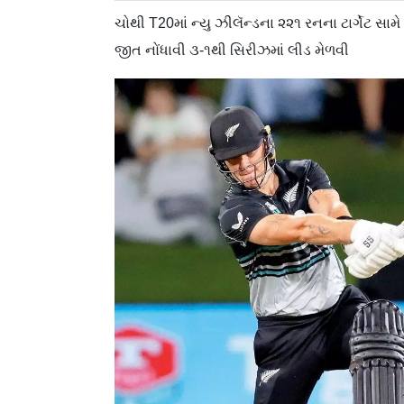
ચોથી T20માં ન્યુ ઝીલૅન્ડના ૨૨૧ રનના ટાર્ગેટ સા
જીત નોંધાવી ૩-૧થી સિરીઝમાં લીડ મેળવી