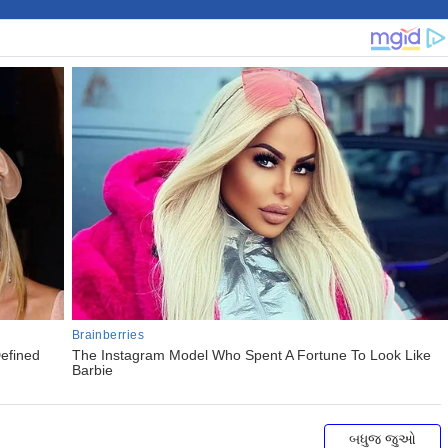
બધુજ જુઓ