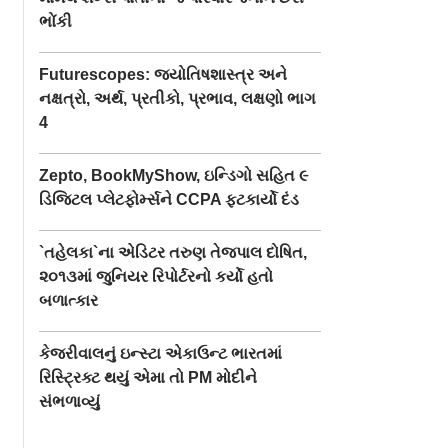
ભોંકી
Futurescopes: જ્યોતિષશાસ્ત્ર અને
નક્ષત્રો, અર્થ, પ્રતીકો, પ્રભાવ, લક્ષણો ભાગ
4
Zepto, BookMyShow, ઇન્ડિગો સહિત ૯
ડિજિટલ પ્લેટફોર્મ્સને CCPA ફટકાર્યો દંડ
`તહેલકા`ના એડિટર તરુણ તેજપાલ દોષિત,
૨૦૧૩માં જુનિયર રિપોર્ટરનો કર્યો હતો
બળાત્કાર
કેજરીવાલનું ઇન્સ્ટા એકાઉન્ટ ભારતમાં
રિસ્ટ્રિક્ટ થયું એમા તો PM મોદીને
સંભળાવ્યું