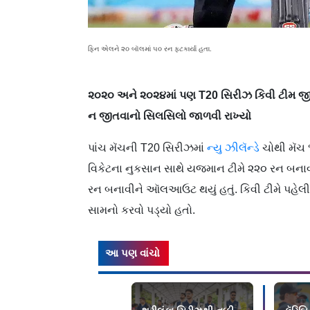
ફિન એલને ૨૦ બૉલમાં ૫૦ રન ફટકાર્યા હતા.
૨૦૨૦ અને ૨૦૨૪માં પણ T20 સિરીઝ કિવી ટીમ જીતી
ન જીતવાનો સિલસિલો જાળવી રાખ્યો
પાંચ મૅચની T20 સિરીઝમાં
ન્યુ ઝીલૅન્ડે
ચોથી મૅચ ૧
વિકેટના નુકસાન સાથે યજમાન ટીમે ૨૨૦ રન બનાવ્ય
રન બનાવીને ઑલઆઉટ થયું હતું. કિવી ટીમે પહેલી બ
સામનો કરવો પડ્યો હતો.
આ પણ વાંચો