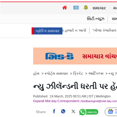
સમાચાર
મ
સિટી ન્યૂઝ
સમ
કરીઓએ પૈસા મોકલાવ્યા પણ હાજરી ન આપી
“બીજા કેજરીવાલ નથી જોઈતા”: CJPન
બ્રેકિંગ સમાચાર
હોમ
>
સ્પોર્ટ્સ સમાચાર
>
ક્રિકેટ
>
આર્ટિકલ્સ
>
ન્યુ 
ન્યુ ઝીલૅન્ડની ધરતી પર હૅ
Published : 24 March, 2025 08:51 AM | IST | Wellington
Gujarati Mid-day Correspondent
| feedbackgmd@mid-day.co
Share: