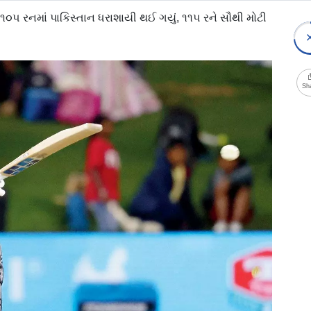
મે ૧૦૫ રનમાં પાકિસ્તાન ધરાશાયી થઈ ગયું, ૧૧૫ રને સૌથી મોટી
Sh