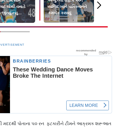
િયન ટીમ સામે
અબ્દુલ્લા શફીક અને
ટેસ્ટ-ક્રિકે
ાટ ચોથી વન-ડે
સાજિદ ખાને પાકિસ્તાનને
ઍવરેજથી ર
જીત્યું ન્યુ
કમબૅક કરાવ્યું
પાકિસ્તાની ક
્ડ
બાબર આઝ
DVERTISEMENT
ાની મદદથી પોતાના ૫૦ રન ફટકારીને ટીમને આક્રમક શરૂઆત