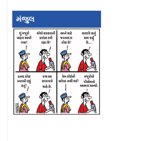
ટમાં હાઇએસ્ટ
`અજેય` યોદ્ધા અજિંક્ય
ઝિમ્બાબ્વે સામે ક્યા
ન કરનાર
રહાણેની નિવૃત્તિ! તમામ
ભારત દ્વિપક્ષીય સ
ૅપ્ટન બન્યો
ફોર્મેટમાંથી લીધો સંન્યાસ
નથી હાર્યું
મંજુલ
મ