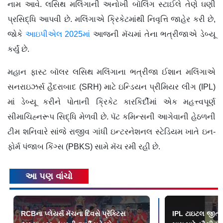
નામ આવે. લસિથ મલિંગાની અનોખી બૉલિંગ સ્ટાઈલે તેણે ઘણી
પ્રસિદ્ધિ આપવી છે. મલિંગાએ ક્રિકેટમાંથી નિવૃત્તિ જાહેર કરી છે,
જોકે
આઇપીએલ 2025માં
આજની મૅચમાં તેના ભત્રીજાએ ડેબ્યૂ
કર્યું છે.
મહાન ફાસ્ટ બૉલર લસિથ મલિંગાના ભત્રીજા ઈશાન મલિંગાએ
સનરાઇઝર્સ હૈદરાબાદ (SRH) માટે ઇન્ડિયન પ્રીમિયર લીગ (IPL)
માં ડેબ્યૂ કરીને પોતાની ક્રિકેટ કારકિર્દીમાં એક મહત્ત્વપૂર્ણ
સીમાચિહ્નરૂપ સિદ્ધિ મેળવી છે. પૅટ કમિન્સની આગેવાની હેઠળની
ટીમ શનિવારે સાંજે રાજીવ ગાંધી ઇન્ટરનેશનલ સ્ટેડિયમ ખાતે ઇન-
ફોર્મ પંજાબ કિંગ્સ (PBKS) સામે મૅચ રમી રહી છે.
આ પણ વાંચો
RCBના પ્લેયર્સ મૅચના દિવસે પ્રૅક્ટિસ
IPL ટાઇટલ જીતવા