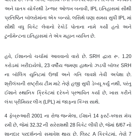
અને ઘાતક યોર્કરથી ડેન્જર ઓળખ બનાવી, IPL ઇતિહાસમાં સૌથી
પ્રતિષ્ઠિત બૉલરોમાંના એક બન્યો. લસિથે ઘણા સમય સુધી IPL માં
સૌથી વધુ વિકેટ લેવાનો રેકોર્ડ પોતાના નામે કર્યો હતો અને
ટુર્નામેન્ટના ઇતિહાસમાં તે એક મહાન વ્યક્તિ છે.
હવે, ઈશાનનો ચર્ચામાં આવવાનો વારો છે. SRH દ્વારા રૂ. 1.20
કરોડમાં ખરીદાયેલો, 23 વર્ષીય જમણા હાથનો ઝડપી બૉલર SRH
ના બૉલિંગ યુનિટમાં ઉર્જા અને ગતિ લાવશે તેવી અપેક્ષા છે.
શ્રીલંકાની રાષ્ટ્રીય ટીમ માટે તેણે હજી સુધી ડેબ્યૂ કર્યું નથી, પરંતુ
ઈશાને સ્થાનિક ક્રિકેટમાં દરેકને પ્રભાવિત કર્યા છે, ખાસ કરીને
લંકા પ્રીમિયર લીગ (LPL) માં જાફના કિંગ્સ સાથે.
4 ફેબ્રુઆરી 2001 ના રોજ જન્મેલા, ઈશાને 14 ફર્સ્ટ-ક્લાસ મૅચ
રમી છે, જેમાં 32.32 ની સરેરાશથી 28 વિકેટ લીધી છે, જેમાં 6/67 નો
શાનદાર પ્રદર્શનનો સમાવેશ થાય છે. લિસ્ટ A ક્રિકેટમાં, તેણે 7