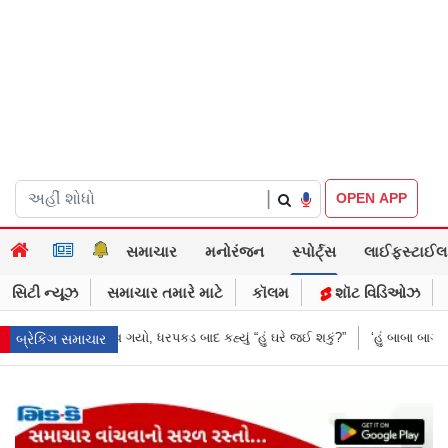
|
OPEN APP
સમાચાર
મનોરંજન
સ્પોર્ટ્સ
લાઈફસ્ટાઈલ
સિટી ન્યૂઝ
સમાચાર તમારે માટે
કૉલમ
શૉટ વિડિઓઝ
યું “હું ઘરે જઈ શકું?”
‘હું બાબા બાગેશ્વર નથી...’: IIT દિલ્હીમાં વિદ્યાર્થીઓ સા
બ્રેકિંગ સમાચાર