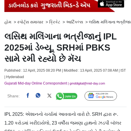
હોમ
>
સ્પોર્ટ્સ સમાચાર
>
ક્રિકેટ
>
આર્ટિકલ્સ
>
લસિથ મલિંગાના ભત્રીજાનુ
લસિથ મલિંગાના ભત્રીજાનું IPL
2025માં ડેબ્યૂ, SRHમાં PBKS
સામે રમી રહ્યો છે મૅચ
Published : 12 April, 2025 08:20 PM | Modified : 13 April, 2025 07:08 AM | IST
| Hyderabad
Gujarati Mid-day Online Correspondent
| gmddigital@mid-day.com
Share:
Follow Us
IPL 2025: એશાનનો ચર્ચામાં આવવાનો વારો છે. SRH દ્વારા રૂ.
1.20 કરોડમાં ખરીદાયેલો, 23 વર્ષીય જમણા હાથનો ઝડપી બૉલર