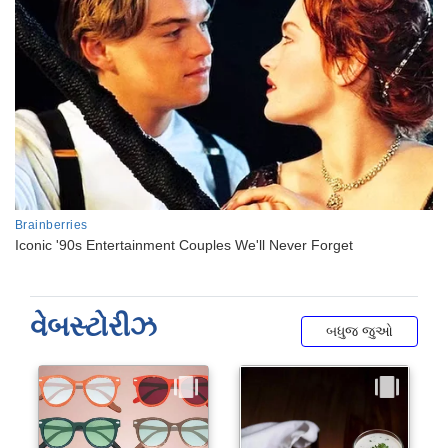
વેબસ્ટોરીઝ
બધુજ જુઓ