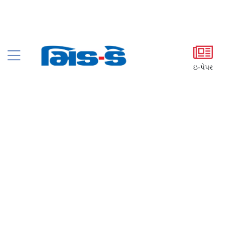
ઇ-પેપર