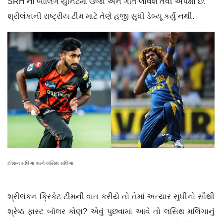
SRH ના બૉલિંગ યુનિટમાં ઉર્જા અને ગતિ લાવશે તેવી અપેક્ષા છે.
શ્રીલંકાની રાષ્ટ્રીય ટીમ માટે તેણે હજી સુધી ડેબ્યૂ કર્યું નથી.
ઈશાન મલિંગા અને લસિથ મલિંગા
શ્રીલંકન ક્રિકેટ ટીમની વાત કરીયે તો તેમાં અત્યાર સુધીનો સૌથી
શ્રેષ્ઠ ફાસ્ટ બૉલર કોણ? એવું પુછવામાં આવે તો લસિથ મલિંગાનું