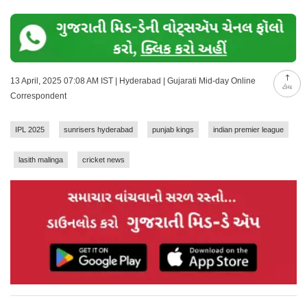
13 April, 2025 07:08 AM IST | Hyderabad | Gujarati Mid-day Online
ટોચ
Correspondent
IPL 2025
sunrisers hyderabad
punjab kings
indian premier league
lasith malinga
cricket news