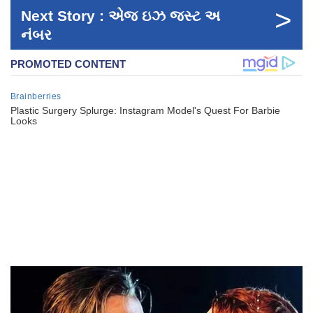
>
Next Story : એજ ઇઝ જસ્ટ અ
નંબર