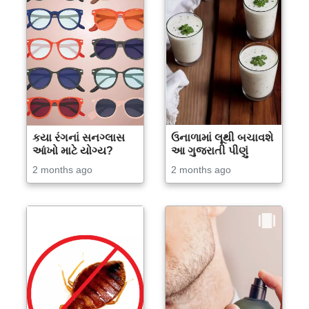
કયા રંગનાં સનગ્લાસ
ઉનાળામાં લૂથી બચાવશે
આંખો માટે યોગ્ય?
આ ગુજરાતી પીણું
2 months ago
2 months ago