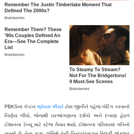
PBKSના કૅપ્ટન
શ્રેયસ ઐયરે
ટૉસ જીતીને પહેલા બૅટિંગ કરવાનો
નિર્ણય લીધો, જેનાથી ઘરઆંગણાના દર્શકો અને દબાણ હેઠળ
ઈશાનના ડેબ્યૂ માટે સ્ટેજ તૈયાર થયો. ઈશાનના પરિવારમાં ગતિનો
વારસો છે. તેના કાકા, લસિથે તેની બિનપરંપરાગત સ્લિંગી ઍક્શન