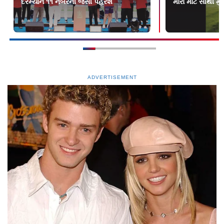
દરમ્યાન ૧૧ નંબરની જર્સી પહેરશે
મારા માટે સૌથી મુ
ADVERTISEMENT