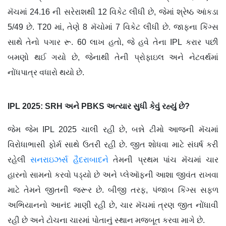
મૅચમાં 24.16 ની સરેરાશથી 12 વિકેટ લીધી છે, જેમાં શ્રેષ્ઠ આંકડા
5/49 છે. T20 માં, તેણે 8 મૅચોમાં 7 વિકેટ લીધી છે. જાફના કિંગ્સ
સાથે તેનો પગાર રૂ. 60 લાખ હતો, જે હવે તેના IPL કરાર પછી
બમણો થઈ ગયો છે, જેનાથી તેની પ્રોફાઇલ અને નેટવર્થમાં
નોંધપાત્ર વધારો થયો છે.
IPL 2025: SRH
અને PBKS
અત્યાર સુધી કેવું રહ્યું છે?
જેમ જેમ IPL 2025 ચાલી રહી છે, બન્ને ટીમો આજની મૅચમાં
વિરોધાભાસી ફોર્મ સાથે ઉતરી રહી છે. જીત શોધવા માટે સંઘર્ષ કરી
રહેલી
સનરાઇઝર્સ હૈદરાબાદને
તેમની પ્રથમ પાંચ મૅચમાં ચાર
હારનો સામનો કરવો પડ્યો છે અને પ્લેઑફની આશા જીવંત રાખવા
માટે તેમને જીતની જરૂર છે. બીજી તરફ, પંજાબ કિંગ્સ સફળ
અભિયાનનો આનંદ માણી રહી છે, ચાર મૅચમાં ત્રણ જીત નોંધાવી
રહી છે અને ટોચના ચારમાં પોતાનું સ્થાન મજબૂત કરવા માગે છે.