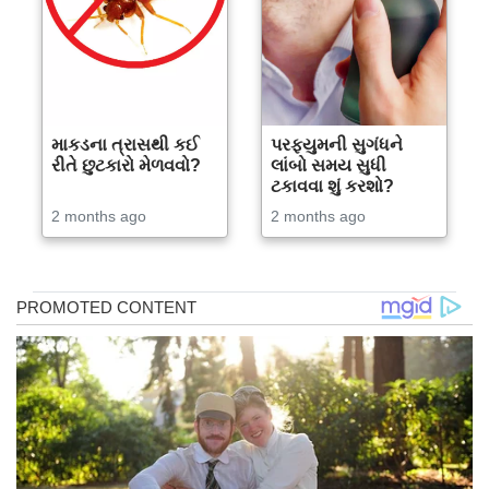
માકડના ત્રાસથી કઈ
પરફ્યુમની સુગંધને
રીતે છુટકારો મેળવવો?
લાંબો સમય સુધી
ટકાવવા શું કરશો?
2 months ago
2 months ago