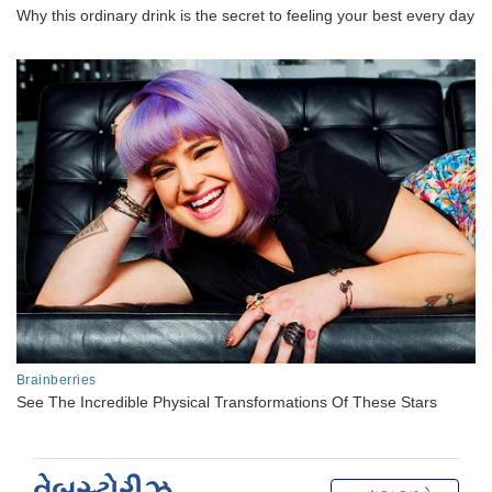
વેબસ્ટોરીઝ