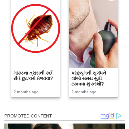
માકડના ત્રાસથી કઈ
પરફ્યુમની સુગંધને
રીતે છુટકારો મેળવવો?
લાંબો સમય સુધી
ટકાવવા શું કરશો?
2 months ago
2 months ago