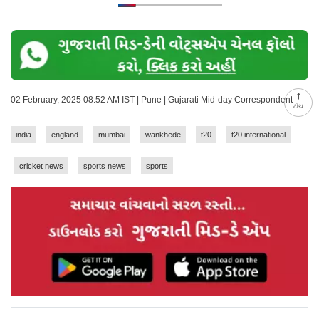
02 February, 2025 08:52 AM IST | Pune | Gujarati Mid-day Correspondent
ટોચ
india
england
mumbai
wankhede
t20
t20 international
cricket news
sports news
sports