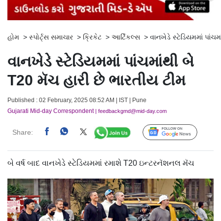
હોમ
>
સ્પોર્ટ્સ સમાચાર
>
ક્રિકેટ
>
આર્ટિકલ્સ
>
વાનખેડે સ્ટેડિયમમાં પાંચ
વાનખેડે સ્ટેડિયમમાં પાંચમાંથી બે
T20 મૅચ હારી છે ભારતીય ટીમ
Published : 02 February, 2025 08:52 AM | IST | Pune
Gujarati Mid-day Correspondent
| feedbackgmd@mid-day.com
Share:
Follow Us
બે વર્ષ બાદ વાનખેડે સ્ટેડિયમમાં રમાશે T20 ઇન્ટરનૅશનલ મૅચ