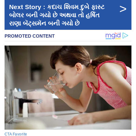
>
Next Story : કદાચ શિવમ દુબે ફાસ્ટ
બોલર બની ગયો છે અથવા તો હર્ષિત
રાણા બૅટ્સમૅન બની ગયો છે