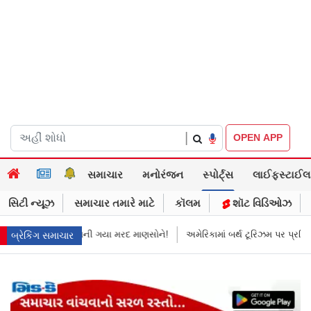
|
OPEN APP
સમાચાર
મનોરંજન
સ્પોર્ટ્સ
લાઈફસ્ટાઈલ
સિટી ન્યૂઝ
સમાચાર તમારે માટે
કૉલમ
શૉટ વિડિઓઝ
ી ગયા મરદ માણસોને!
અમેરિકામાં બર્થ ટૂરિઝમ પર પ્રતિબંધ મૂક્યો ડોનલ્ડ ટ્રમ્પે
બ્રેકિંગ સમાચાર