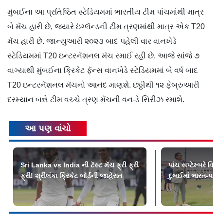
મુંબઈના આ પ્રતિષ્ઠિત સ્ટેડિયમમાં ભારતીય ટીમ પાંચમાંથી માત્ર
બે મૅચ હારી છે, જ્યારે ઇંગ્લૅન્ડની ટીમ ત્રણમાંથી માત્ર એક T20
મૅચ હારી છે. જાન્યુઆરી ૨૦૨૩ બાદ પહેલી વાર વાનખેડે
સ્ટેડિયમમાં T20 ઇન્ટરનૅશનલ મૅચ રમાઈ રહી છે. આજે સાંજે ૭
વાગ્યાથી મુંબઈના ક્રિકેટ ફૅન્સ વાનખેડે સ્ટેડિયમમાં બે વર્ષ બાદ
T20 ઇન્ટરનૅશનલ મૅચનો આનંદ માણશે. છઠ્ઠીથી ૧૨ ફેબ્રુઆરી
દરમ્યાન બન્ને ટીમ વચ્ચે ત્રણ મૅચની વન-ડે સિરીઝ રમાશે.
આ પણ વાંચો
Sri Lanka vs India ની ટૅસ્ટ મૅચ ફ્રી ફ્રી
પાંચ સપ્ટેમ્બરે 
ફ્રી! શ્રીલંકા ક્રિકેટ બોર્ડની જાહેરાત
દુબઈમાં ભારત-પાક