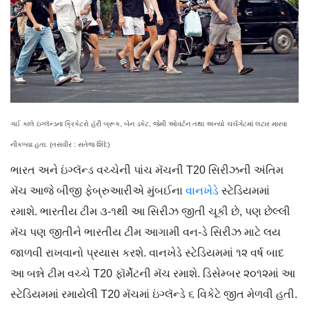
ગઈ કાલે ઇંગ્લૅન્ડના ક્રિકેટરો હૅરી બ્રૂક, બેન ડકેટ, જેમી ઓવર્ટન તથા અન્યો ચર્ચગેટમાં લટાર મારવા
નીકળ્યા હતા. (તસવીર : સતેજ શિંદે)
ભારત અને ઇંગ્લૅન્ડ વચ્ચેની પાંચ મૅચની T20 સિરીઝની અંતિમ
મૅચ આજે બીજી ફેબ્રુઆરીએ મુંબઈના
વાનખેડે
સ્ટેડિયમમાં
રમાશે. ભારતીય ટીમ ૩-૧થી આ સિરીઝ જીતી ચૂકી છે, પણ છેલ્લી
મૅચ પણ જીતીને ભારતીય ટીમ આગામી વન-ડે સિરીઝ માટે લય
જાળવી રાખવાનો પ્રયાસ કરશે. વાનખેડે સ્ટેડિયમમાં ૧૨ વર્ષ બાદ
આ બન્ને ટીમ વચ્ચે T20 ફૉર્મેટની મૅચ રમાશે. ડિસેમ્બર ૨૦૧૨માં આ
સ્ટેડિયમમાં રમાયેલી T20 મૅચમાં ઇંગ્લૅન્ડે ૬ વિકેટે જીત મેળવી હતી.