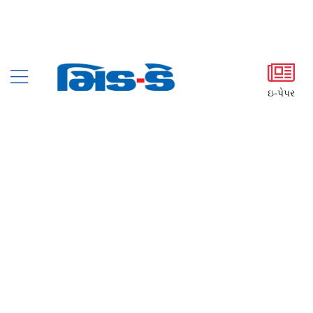
ઇ-પેપર