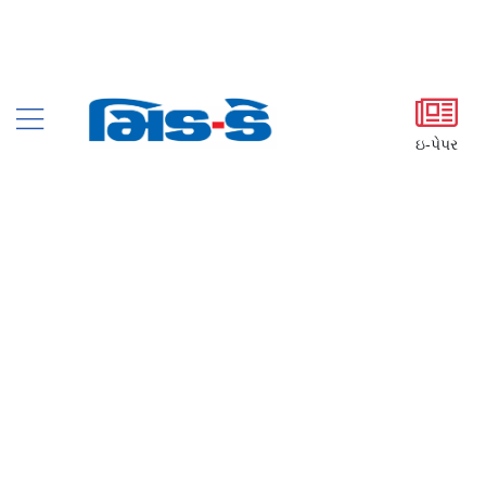
ઇ-પેપર