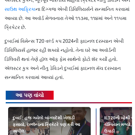
ઍલસ્ટર કુકને, ભૂતપૂર્વ ભારતીય મહિલા ક્રિકેટર નીતુ ડેવિડને અને
સાઉથ આફ્રિકા
ના દિગ્ગજ એબી ડિવિલિયર્સને સન્માનિત કરવામાં
આવ્યા છે. આ અવૉર્ડ મેળવનારા તેઓ ૧૧૩મા, ૧૧૪માં અને ૧૧૫મા
ક્રિકેટર છે.
દુબઈમાં વિમેન્સ T20 વર્લ્ડ કપ 2024ની ફાઇનલ દરમ્યાન એબી
ડિવિલિયર્સ હાજર રહી શક્યો નહોતો. તેના ઘરે આ અવૉર્ડની
ડિલિવરી થતાં તેણે હૉલ ઑફ ફેમ સાથેનો ફોટો શૅર કર્યો હતો.
ઍલસ્ટર કુક અને નીતુ ડેવિડને દુબઈમાં ફાઇનલ મૅચ દરમ્યાન
સન્માનિત કરવામાં આવ્યાં હતાં.
આ પણ વાંચો
દુબઈ: હજ ગયેલો બાંગ્લાદેશી ખેલાડી
ILT20ની ચોથી સ
ફસાયો, ઇંગ્લૅન્ડના ક્રિકેટરે પણ કરી આ
ચૅમ્પિયન મળ્યો, ડે
અપીલ
ઉપાડી