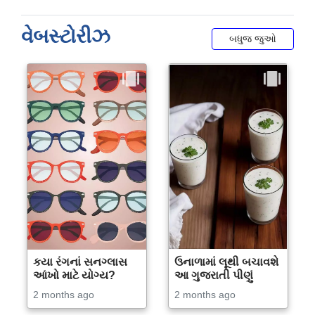
વેબસ્ટોરીઝ
બધુજ જુઓ
કયા રંગનાં સનગ્લાસ
ઉનાળામાં લૂથી બચાવશે
આંખો માટે યોગ્ય?
આ ગુજરાતી પીણું
2 months ago
2 months ago