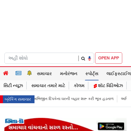
|
OPEN APP
સમાચાર
મનોરંજન
સ્પોર્ટ્સ
લાઈફસ્ટાઈલ
સિટી ન્યૂઝ
સમાચાર તમારે માટે
કૉલમ
શૉટ વિડિઓઝ
ી બહાર શરૂ કરી ભૂખ હડતાળ
અભિજીત દિપકેએ CJPની નવી નીતિ જાહેર કરી, સપ્
બ્રેકિંગ સમાચાર