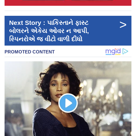
>
Next Story : પાકિસ્તાને ફાસ્ટ
બોલરને એકેય ઓવર ન આપી,
સ્પિનરોએ જ વીંટો વાળી દીધો