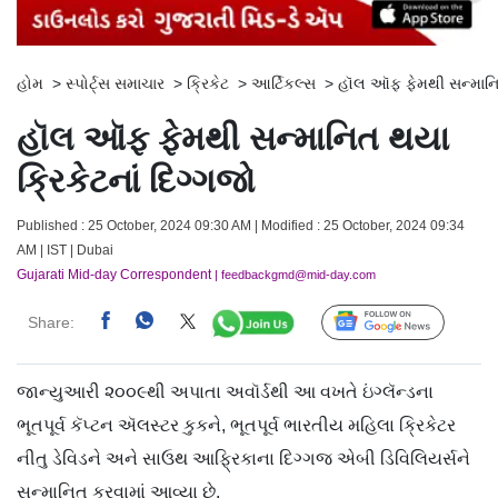
હોમ
>
સ્પોર્ટ્સ સમાચાર
>
ક્રિકેટ
>
આર્ટિકલ્સ
>
હૉલ ઑફ ફેમથી સન્માનિત 
હૉલ ઑફ ફેમથી સન્માનિત થયા
ક્રિકેટનાં દિગ્ગજો
Published : 25 October, 2024 09:30 AM | Modified : 25 October, 2024 09:34
AM | IST | Dubai
Gujarati Mid-day Correspondent
| feedbackgmd@mid-day.com
Share:
Follow Us
જાન્યુઆરી ૨૦૦૯થી અપાતા અવૉર્ડથી આ વખતે ઇંગ્લૅન્ડના
ભૂતપૂર્વ કૅપ્ટન ઍલસ્ટર કુકને, ભૂતપૂર્વ ભારતીય મહિલા ક્રિકેટર
નીતુ ડેવિડને અને સાઉથ આફ્રિકાના દિગ્ગજ એબી ડિવિલિયર્સને
સન્માનિત કરવામાં આવ્યા છે.