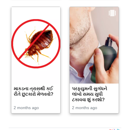
માકડના ત્રાસથી કઈ
પરફ્યુમની સુગંધને
રીતે છુટકારો મેળવવો?
લાંબો સમય સુધી
ટકાવવા શું કરશો?
2 months ago
2 months ago