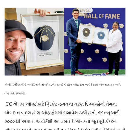
એબી ડિવિલિયર્સનો અવૉર્ડ સાથે સેલ્ફી (ડાબે), દુબઈમાં હૉલ ઑફ ફેમ અવૉર્ડ સાથે ઍલસ્ટર કુક અને
નીતુ ડેવિડ (જમણે).
ICCએ ૧૫ ઑક્ટોબરે ક્રિકેટજગતના ત્રણ દિગ્ગજોનો તેમના
યોગદાન બદલ હૉલ ઑફ ફેમમાં સમાવેશ કર્યો હતો. જાન્યુઆરી
૨૦૦૯થી અપાતા અવૉર્ડથી આ વખતે ઇંગ્લૅન્ડના ભૂતપૂર્વ કૅપ્ટન