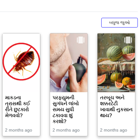
બધુજ જુઓ
માકડના
પરફ્યુમની
તરબૂચ અને
ત્રાસથી કઈ
સુગંધને લાંબો
શક્કરટેટી
રીતે છુટકારો
સમય સુધી
ખાવાથી નુકસાન
મેળવવો?
ટકાવવા શું
થાય?
કરશો?
2 months ago
2 months ago
2 months ago