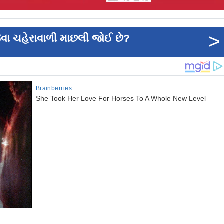
>
ેવા ચહેરાવાળી માછલી જોઈ છે?