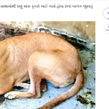
ા માથામાંથી ઘણું માંસ કૂતરો ખાઈ ગયો હોવા છતાં બાળક જીવતું
Sh