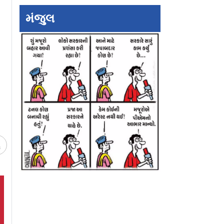
મંજુલ
 બનેલી ૧૧
વીડિયો કૉલ પર પિતાના
નૉર્થ કોરિયામાં ગર
રીએ બાળકને
અંતિમ સંસ્કાર જોયા, 3
બચવા સરકારે ડૉગ 
દીકરીઓએ પૈસા
સૂપ પીવાની સલાહ
મોકલાવ્યા પણ હાજરી ન
આપી
ચ