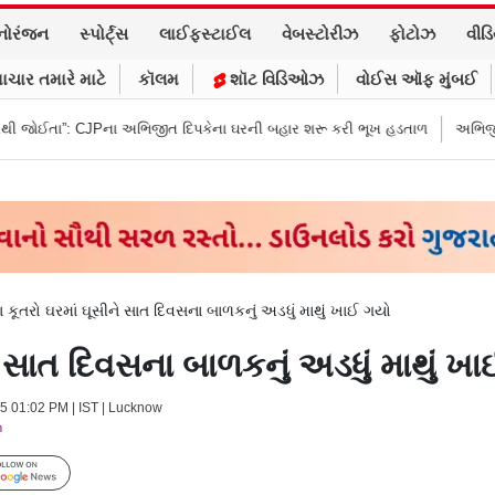
નોરંજન
સ્પોર્ટ્સ
લાઈફસ્ટાઈલ
વેબસ્ટોરીઝ
ફોટોઝ
વીડ
ાચાર તમારે માટે
કૉલમ
શૉટ વિડિઓઝ
વોઈસ ઑફ મુંબઈ
ભિજીત દિપકેના ઘરની બહાર શરૂ કરી ભૂખ હડતાળ
અભિજીત દિપકેએ CJPની નવી ન
 કૂતરો ઘરમાં ઘૂસીને સાત દિવસના બાળકનું અડધું માથું ખાઈ ગયો
 સાત દિવસના બાળકનું અડધું માથું ખ
025 01:02 PM | IST | Lucknow
m
Follow Us