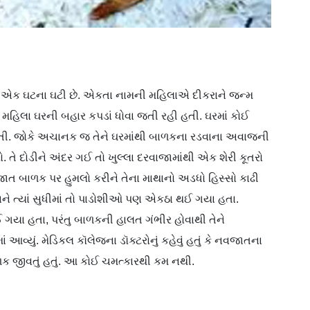
ી એક ઘટના ઘટી છે. એકતા નામની મહિલાએ દીકરાને જન્મ
ે મહિલા ઘરની બહાર કપડાં ધોવા જતી રહી હતી. ઘરમાં કોઈ
 હતી. જોકે અચાનક જ તેને ઘરમાંથી બાળકના રડવાના અવાજની
તે દોડીને અંદર ગઈ તો ખુલ્લા દરવાજામાંથી એક શેરી કૂતરો
ાત બાળક પર હુમલો કરીને તેના માથાનો અડધો હિસ્સો કાઢી
ે ત્યાં સુધીમાં તો પાડોશીઓ પણ એકઠા થઈ ગયા હતા.
ગયા હતા, પરંતુ બાળકની હાલત ગંભીર હોવાથી તેને
 આવ્યું. મેડિકલ કૉલેજના ડૉક્ટરોનું કહેવું હતું કે નવજાતના
ાળક જીવતું હતું. આ કોઈ ચમત્કારથી કમ નથી.