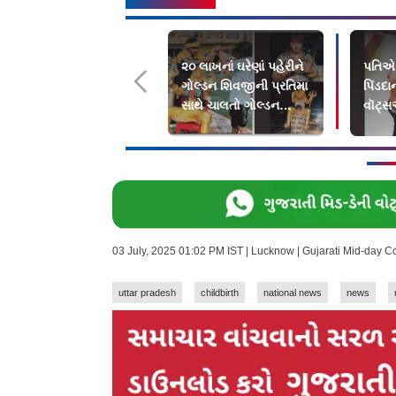
૨૦ લાખનાં ઘરેણાં પહેરીને
પતિએ 
ગોલ્ડન શિવજીની પ્રતિમા
પિંડદાન
સાથે ચાલતો ગોલ્ડન
વૉટ્સ
કાવડિયો ફેમસ
સ્વર્ગ
03 July, 2025 01:02 PM IST | Lucknow | Gujarati Mid-day 
uttar pradesh
childbirth
national news
news