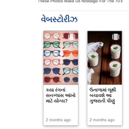
વેબસ્ટોરીઝ
કયા રંગનાં
ઉનાળામાં લૂથી
સનગ્લાસ આંખો
બચાવશે આ
માટે યોગ્ય?
ગુજરાતી પીણું
2 months ago
2 months ago