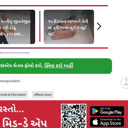
પત્નીનું જીવતેજીવ
૧૫ દિવસના બાળકને તેની
રેપનો શિકાર
 કરી દીધું,
મા ફ્રીઝરમાં મૂકીને સૂઈ
વર્ષની કિશો
ઍપ સ્ટેટસમાં
ગઈ
જન્મ આપ્યો
ીય લખી નાખ્યું
Correspondent
ટો
medical information
offbeat news