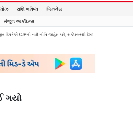
િયોઝ
રાશિ ભવિષ્ય
બિઝનેસ
મંજુલ આર્કાઇવ્સ
ીતિ જાહેર કરી, સપ્ટેમ્બરથી દેશભારમાં થશે શરૂ
તુકારામ મુંઢે On Fire: "સર
ાઈ ગયો