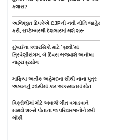
ક્લાસ?
અભિજીત દિપકેએ CJPની નવી નીતિ જાહેર
કરી, સપ્ટેમ્બરથી દેશભારમાં થશે શરૂ
મુંબઈના કલારસિકો માટે `પૃથ્વી`માં
ત્રિવેણીસંગમ, બે દિવસ ભજવાશે અનોખા
નાટ્યપ્રયોગ
માફિયા અતીક અહેમદના સૌથી નાના પુત્ર
અબાનનું ઝાંસીમાં કાર અકસ્માતમાં મોત
વિક્રોલીમાં મોટે અવાજે ગીત વગાડવાને
મામલે શખ્સે પોતાના જ પરિવારજનોને છરી
ભોંકી