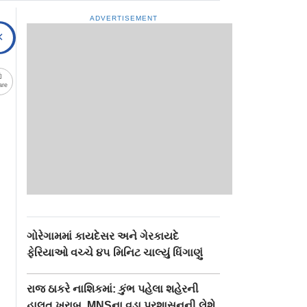
ADVERTISEMENT
are
ગોરેગામમાં કાયદેસર અને ગેરકાયદે
ફેરિયાઓ વચ્ચે ૪૫ મિનિટ ચાલ્યું ધિંગાણું
રાજ ઠાકરે નાશિકમાં: કુંભ પહેલા શહેરની
હાલત ખરાબ, MNSના વડા પ્રશાસનની લેશે