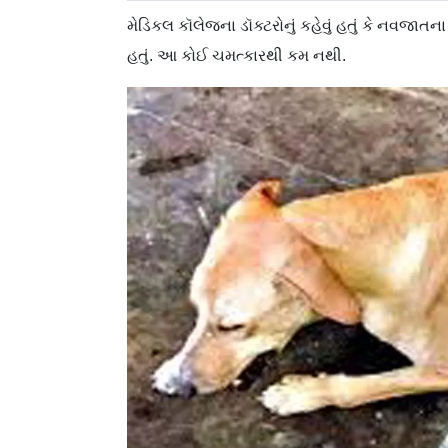
મેડિકલ કૉલેજના ડૉક્ટરોનું કહેવું હતું કે નવજાતન
હતું. આ કોઈ ચમત્કારથી કમ નથી.