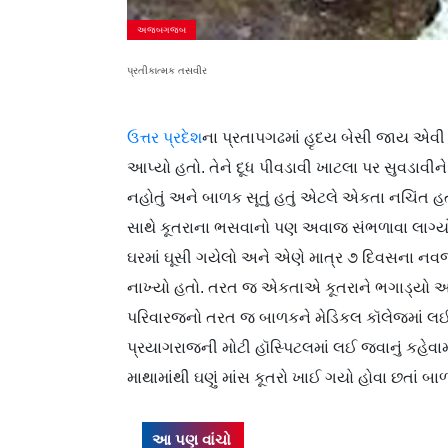
અજબગજબ
પ્રતીકાત્મક તસવીર
ઉત્તર પ્રદેશ
ના પ્રતાપગઢમાં હૃદય બેસી જાય એવ
આપ્યો હતો. તેને દૂધ પીવડાવી ખાટલા પર સુવડાવીન
નહોતું અને બાળક સૂતું હતું એટલે એકતા નચિંત
સાથે કૂતરાના ભસવાનો પણ અવાજ સંભળાવા લાગ્યો. 
ઘરમાં ઘૂસી ગયેલો અને એણે માત્ર ૭ દિવસના નવજ
નાખ્યો હતો. તરત જ એકતાએ કૂતરાને ભગાડ્યો અન
પરિવારજનો તરત જ બાળકને મેડિકલ કૉલેજમાં લઈ 
પ્રયાગરાજની મોટી હૉસ્પિટલમાં લઈ જવાનું કહેવામાં
માથામાંથી ઘણું માંસ કૂતરો ખાઈ ગયો હોવા છતાં બ
આ પણ વાંચો