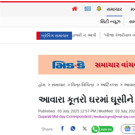
સમાચાર
મ
સિટી ન્યૂઝ
સમ
ઓએ પૈસા મોકલાવ્યા પણ હાજરી ન આપી
“બીજા કેજરીવાલ નથી જોઈતા”: CJPના અ
બ્રેકિંગ સમાચાર
હોમ
>
સમાચાર
>
ચિત્ર-વિચિત્ર
>
આર્ટિકલ્સ
>
આવારા
આવારા કૂતરો ઘરમાં ઘૂસીને
Published : 03 July, 2025 12:57 PM | Modified : 03 July, 2
Gujarati Mid-day Correspondent
| feedbackgmd@mid-day.co
Share: