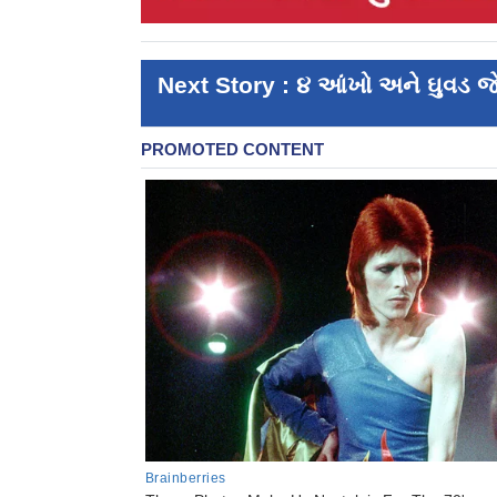
Next Story : ૪ આંખો અને ઘુવડ જ