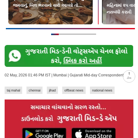
જમવાનું, બિલ ભરવાનો વારો આવ્યો તો…
મહિનામાં ૨૫ વાર 
નસબંધી કરાવી
02 May, 2026 01:46 PM IST | Mumbai | Gujarati Mid-day Correspondent
ટોચ
taj mahal
chennai
jihad
offbeat news
national news