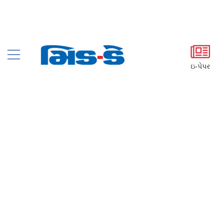
ઇ-પેપર