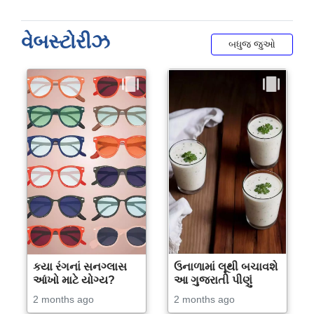
વેબસ્ટોરીઝ
બધુજ જુઓ
કયા રંગનાં સનગ્લાસ
ઉનાળામાં લૂથી બચાવશે
આંખો માટે યોગ્ય?
આ ગુજરાતી પીણું
2 months ago
2 months ago