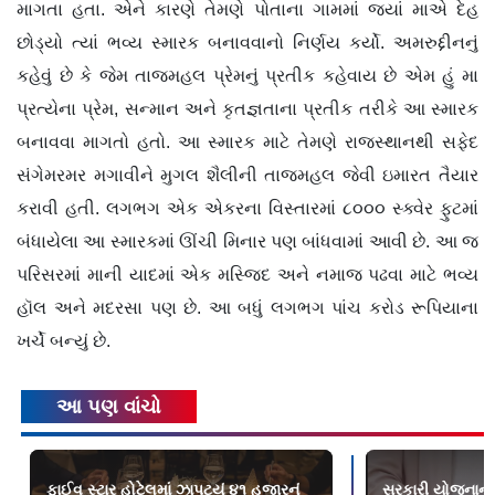
માગતા હતા. એને કારણે તેમણે પોતાના ગામમાં જ્યાં માએ દેહ
છોડ્યો ત્યાં ભવ્ય સ્મારક બનાવવાનો નિર્ણય કર્યો. અમરુદ્દીનનું
કહેવું છે કે જેમ તાજમહલ પ્રેમનું પ્રતીક કહેવાય છે એમ હું મા
પ્રત્યેના પ્રેમ, સન્માન અને કૃતજ્ઞતાના પ્રતીક તરીકે આ સ્મારક
બનાવવા માગતો હતો. આ સ્મારક માટે તેમણે રાજસ્થાનથી સફેદ
સંગેમરમર મગાવીને મુગલ શૈલીની તાજમહલ જેવી ઇમારત તૈયાર
કરાવી હતી. લગભગ એક એકરના વિસ્તારમાં ૮૦૦૦ સ્ક્વેર ફુટમાં
બંધાયેલા આ સ્મારકમાં ઊંચી મિનાર પણ બાંધવામાં આવી છે. આ જ
પરિસરમાં માની યાદમાં એક મસ્જિદ અને નમાજ પઢવા માટે ભવ્ય
હૉલ અને મદરસા પણ છે. આ બધું લગભગ પાંચ કરોડ રૂપિયાના
ખર્ચે બન્યું છે.
આ પણ વાંચો
ફાઈવ સ્ટાર હોટેલમાં ઝાપટ્યું ૪૧ હજારનું
સરકારી યોજનાનો