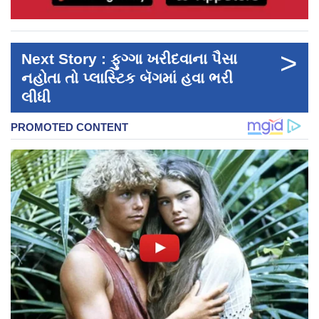
>
Next Story : ફુગ્ગા ખરીદવાના પૈસા
નહોતા તો પ્લાસ્ટિક બૅગમાં હવા ભરી
લીધી