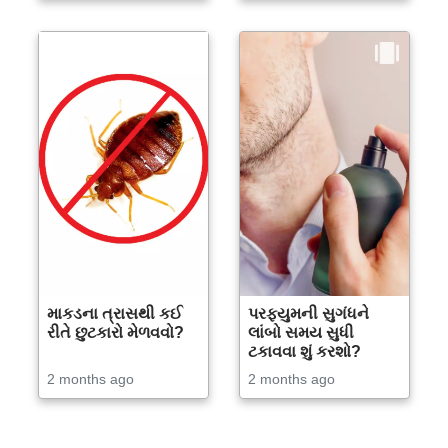
માકડના ત્રાસથી કઈ
પરફ્યુમની સુગંધને
રીતે છુટકારો મેળવવો?
લાંબો સમય સુધી
ટકાવવા શું કરશો?
2 months ago
2 months ago