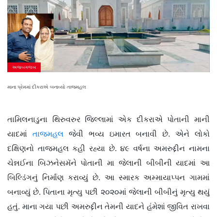
અજબગજબ
માના પ્રેમમાં દીકરાએ બનાવ્યો તાજમહલ
તામિલનાડુના થિરુવરુર જિલ્લામાં એક દીકરાએ પોતાની માની
યાદમાં
તાજમહલ
જેવી ભવ્ય ઇમારત બનાવી છે. એને લોકો
દક્ષિણનો તાજમહલ કહી રહ્યા છે. ૪૯ વર્ષના અમરુદ્દીન નામના
ચેન્નઈના બિઝનેસમૅને પોતાની મા જેલાની બીબીની યાદમાં આ
બિલ્ડિંગનું નિર્માણ કરાવ્યું છે. આ સ્મારક અમ્માયાપ્પન ગામમાં
બનાવ્યું છે. પિતાના મૃત્યુ પછી ૨૦૨૦માં જેલાની બીબીનું મૃત્યુ થયું
હતું. માના ગયા પછી અમરુદ્દીન તેમની યાદને હંમેશાં જીવિત રાખવા