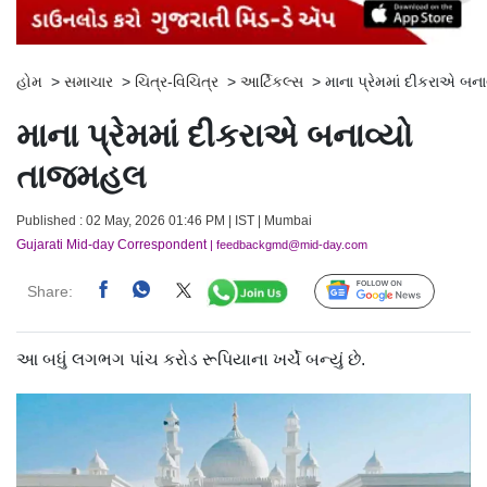
હોમ
>
સમાચાર
>
ચિત્ર-વિચિત્ર
>
આર્ટિકલ્સ
>
માના પ્રેમમાં દીકરાએ બ
માના પ્રેમમાં દીકરાએ બનાવ્યો
તાજમહલ
Published : 02 May, 2026 01:46 PM | IST | Mumbai
Gujarati Mid-day Correspondent
| feedbackgmd@mid-day.com
Share:
Follow Us
આ બધું લગભગ પાંચ કરોડ રૂપિયાના ખર્ચે બન્યું છે.