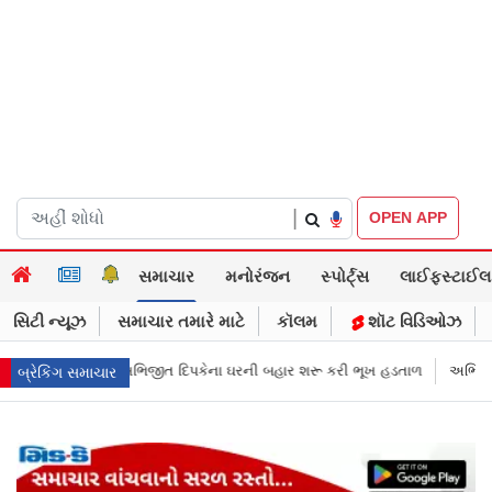
|
OPEN APP
સમાચાર
મનોરંજન
સ્પોર્ટ્સ
લાઈફસ્ટાઈલ
સિટી ન્યૂઝ
સમાચાર તમારે માટે
કૉલમ
શૉટ વિડિઓઝ
ી બહાર શરૂ કરી ભૂખ હડતાળ
અભિજીત દિપકેએ CJPની નવી નીતિ જાહેર કરી, સપ્
બ્રેકિંગ સમાચાર