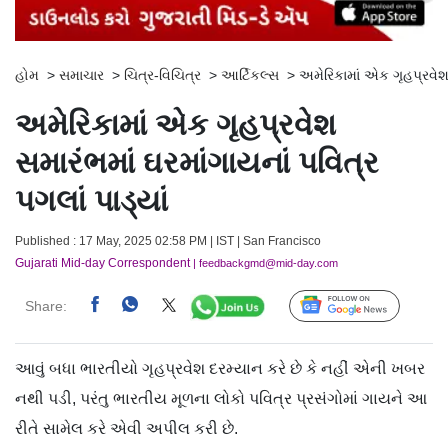
હોમ
>
સમાચાર
>
ચિત્ર-વિચિત્ર
>
આર્ટિકલ્સ
>
અમેરિકામાં એક ગૃહપ્રવેશ 
અમેરિકામાં એક ગૃહપ્રવેશ
સમારંભમાં ઘરમાંગાયનાં પવિત્ર
પગલાં પાડ્યાં
Published : 17 May, 2025 02:58 PM | IST | San Francisco
Gujarati Mid-day Correspondent
| feedbackgmd@mid-day.com
Share:
Follow Us
આવું બધા ભારતીયો ગૃહપ્રવેશ દરમ્યાન કરે છે કે નહીં એની ખબર
નથી પડી, પરંતુ ભારતીય મૂળના લોકો પવિત્ર પ્રસંગોમાં ગાયને આ
રીતે સામેલ કરે એવી અપીલ કરી છે.