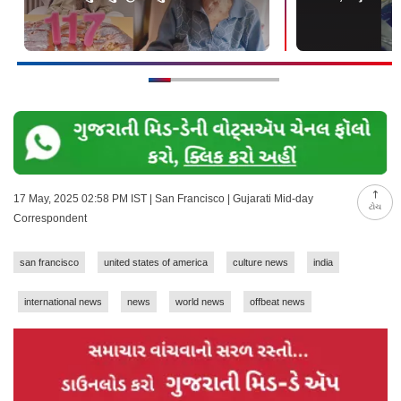
17 May, 2025 02:58 PM IST | San Francisco | Gujarati Mid-day
ટોચ
Correspondent
san francisco
united states of america
culture news
india
international news
news
world news
offbeat news