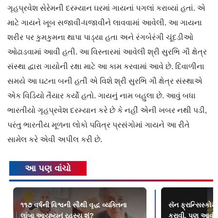
ગૃહપ્રવેશ સેરેમની દરમ્યાન ઘરમાં ગાયનાં પગલાં કરાવ્યાં હતાં. એ
માટે ગાયને ખૂબ સજાવી-ધજાવીને લાવવામાં આવેલી. આ ગાયના
શરીર પર કુમકુમના થાપા પાડ્યા હતા અને રંગબેરંગી ચૂંદડીઓ
ઓઢાડવામાં આવી હતી.
આ વિસ્તારમાં આવેલી શ્રી સુરભિ ગૌ ક્ષેત્ર
સંસ્થા દ્વારા ગાયોની રક્ષા માટે આ કામ કરવામાં આવે છે. દિવાળીના
સમયે આ ઘટના બની હતી એ વિશે શ્રી સુરભિ ગૌ ક્ષેત્ર સંસ્થાએ
એક વિડિયો તૈયાર કર્યો હતો. ગાયનું નામ બહુલા છે. આવું બધા
ભારતીયો ગૃહપ્રવેશ દરમ્યાન કરે છે કે નહીં એની ખબર નથી પડી,
પરંતુ ભારતીય મૂળના લોકો પવિત્ર પ્રસંગોમાં ગાયને આ રીતે
સામેલ કરે એવી અપીલ કરી છે.
આ પણ વાંચો
૧૧૭ વર્ષની વિશ્વની સૌથી વૃદ્ધ વ્યક્તિના
સૅન ફ્રાન્સિસ્કોમા
લાંબા આયુષ્યનું રહસ્ય શું?
કરાવી, પણ આવી ડ