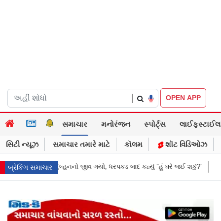
|
OPEN APP
સમાચાર
મનોરંજન
સ્પોર્ટ્સ
લાઈફસ્ટાઈલ
સિટી ન્યૂઝ
સમાચાર તમારે માટે
કૉલમ
શૉટ વિડિઓઝ
બાદ કહ્યું “હું ઘરે જઈ શકું?”
‘હું બાબા બાગેશ્વર નથી...’: IIT દિલ્હીમાં વિદ્યાર
બ્રેકિંગ સમાચાર