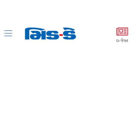
ઇ-પેપર