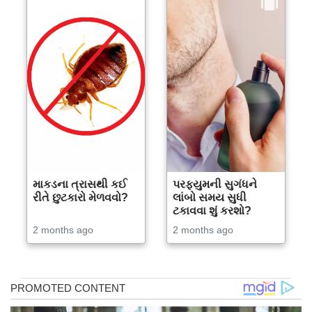
માકડના ત્રાસથી કઈ
પરફ્યુમની સુગંધને
રીતે છુટકારો મેળવવો?
લાંબો સમય સુધી
ટકાવવા શું કરશો?
2 months ago
2 months ago