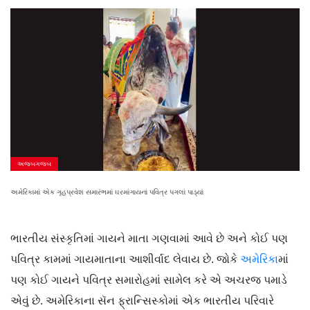
અજબગજબ
અમેરિકામાં એક ગૃહપ્રવેશ સમારંભમાં ઘરમાંગાયનાં પવિત્ર પગલાં પાડ્યાં
ભારતીય સંસ્કૃતિમાં ગાયને માતા ગણવામાં આવે છે અને કોઈ પણ
પવિત્ર કામમાં ગાયમાતાના આશીર્વાદ લેવાય છે. જોકે
અમેરિકા
માં
પણ કોઈ ગાયને પવિત્ર સમારોહમાં સામેલ કરે એ અચરજ પમાડે
એવું છે. અમેરિકાના સૅન ફ્રાન્સિસ્કોમાં એક ભારતીય પરિવારે