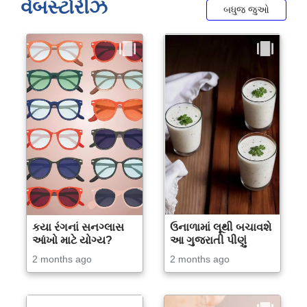
વેબસ્ટોરીઝ
બધુજ જુઓ
કયા રંગનાં સનગ્લાસ
ઉનાળામાં લૂથી બચાવશે
આંખો માટે યોગ્ય?
આ ગુજરાતી પીણું
2 months ago
2 months ago