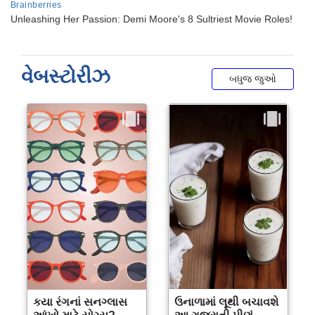
વેબસ્ટોરીઝ
બધુજ જુઓ
કયા રંગનાં સનગ્લાસ
ઉનાળામાં લૂથી બચાવશે