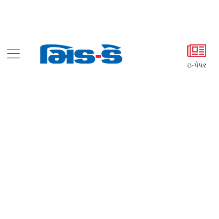
ઇ-પેપર