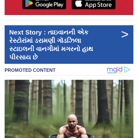
>
Next Story : તાઇવાનની એક
રેસ્ટોરાંમાં ડરામણી ગૉડઝિલા
સ્ટાઇલની વાનગીમાં મગરનો હાથ
પીરસાય છે