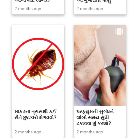
આંખો માટે યોગ્ય?
આ ગુજરાતી પીણું
2 months ago
2 months ago
માકડના ત્રાસથી કઈ
પરફ્યુમની સુગંધને
રીતે છુટકારો મેળવવો?
લાંબો સમય સુધી
ટકાવવા શું કરશો?
2 months ago
2 months ago