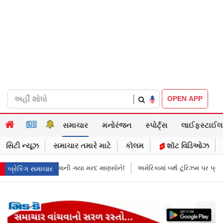
|
OPEN APP
સમાચાર
મનોરંજન
સ્પોર્ટ્સ
લાઈફસ્ટાઈલ
સિટી ન્યૂઝ
સમાચાર તમારે માટે
કૉલમ
શૉટ વિડિઓઝ
માની ગયા મરદ માણસોને!
અમેરિકામાં બર્થ ટૂરિઝમ પર પ્રતિબંધ મૂક્યો ડોનલ્ડ ટ્રમ્
બ્રેકિંગ સમાચાર