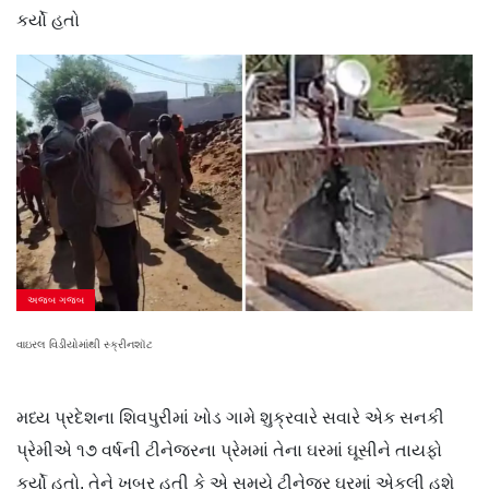
કર્યો હતો
અજબ ગજબ
વાઇરલ વિડીયોમાંથી સ્ક્રીનશૉટ
મધ્ય પ્રદેશના શિવપુરીમાં ખોડ ગામે શુક્રવારે સવારે એક સનકી
પ્રેમીએ ૧૭ વર્ષની ટીનેજરના પ્રેમમાં તેના ઘરમાં ઘૂસીને તાયફો
કર્યો હતો. તેને ખબર હતી કે એ સમયે ટીનેજર ઘરમાં એકલી હશે