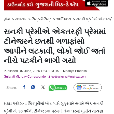
હોમ
>
સમાચાર
>
ચિત્ર-વિચિત્ર
>
આર્ટિકલ્સ
>
સનકી પ્રેમીએ એકતરફી પ્
સનકી પ્રેમીએ એકતરફી પ્રેમમાં
ટીનેજરને છતથી ગળાફાંસો
આપીને લટકાવી, લોકો જોઈ જતાં
નીચે પટકીને ભાગી ગયો
Published : 07 June, 2026 12:39 PM | IST | Madhya Pradesh
Gujarati Mid-day Correspondent
| feedbackgmd@mid-day.com
Share:
Follow Us
મધ્ય પ્રદેશના શિવપુરીમાં ખોડ ગામે શુક્રવારે સવારે એક સનકી
પ્રેમીએ ૧૭ વર્ષની ટીનેજરના પ્રેમમાં તેના ઘરમાં ઘૂસીને તાયફો