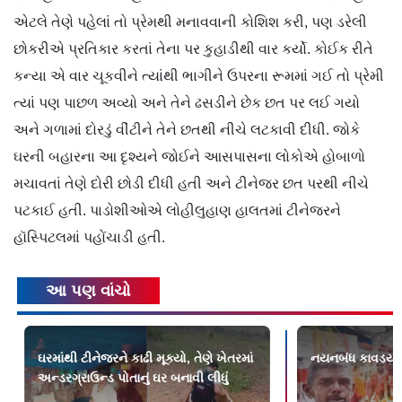
એટલે તેણે પહેલાં તો પ્રેમથી મનાવવાની કોશિશ કરી, પણ ડરેલી
છોકરીએ પ્રતિકાર કરતાં તેના પર કુહાડીથી વાર કર્યો. કોઈક રીતે
કન્યા એ વાર ચૂકવીને ત્યાંથી ભાગીને ઉપરના રૂમમાં ગઈ તો પ્રેમી
ત્યાં પણ પાછળ અવ્યો અને તેને ઢસડીને છેક છત પર લઈ ગયો
અને ગળામાં દોરડું વીંટીને તેને છતથી નીચે લટકાવી દીધી. જોકે
ઘરની બહારના આ દૃશ્યને જોઈને આસપાસના લોકોએ હોબાળો
મચાવતાં તેણે દોરી છોડી દીધી હતી અને ટીનેજર છત પરથી નીચે
પટકાઈ હતી. પાડોશીઓએ લોહીલુહાણ હાલતમાં ટીનેજરને
હૉસ્પિટલમાં પહોંચાડી હતી.
આ પણ વાંચો
ઘરમાંથી ટીનેજરને કાઢી મૂક્યો, તેણે ખેતરમાં
નયનબંધ કાવડયાત
અન્ડરગ્રાઉન્ડ પોતાનું ઘર બનાવી લીધું