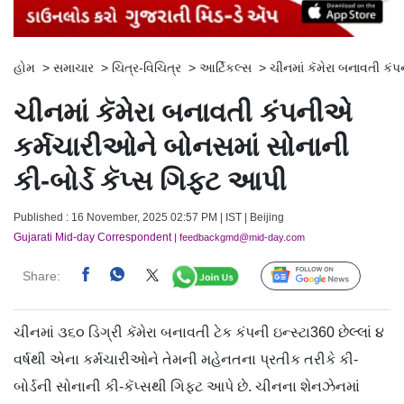
હોમ
>
સમાચાર
>
ચિત્ર-વિચિત્ર
>
આર્ટિકલ્સ
>
ચીનમાં કૅમેરા બનાવતી કં
ચીનમાં કૅમેરા બનાવતી કંપનીએ
કર્મચારીઓને બોનસમાં સોનાની
કી-બોર્ડ કૅપ્સ ગિફ્ટ આપી
Published : 16 November, 2025 02:57 PM | IST | Beijing
Gujarati Mid-day Correspondent
| feedbackgmd@mid-day.com
Share:
Follow Us
ચીનમાં ૩૬૦ ડિગ્રી કૅમેરા બનાવતી ટેક કંપની ઇન્સ્ટા360 છેલ્લાં ૪
વર્ષથી એના કર્મચારીઓને તેમની મહેનતના પ્રતીક તરીકે કી-
બોર્ડની સોનાની કી-કૅપ્સથી ગિફ્ટ આપે છે. ચીનના શેનઝેનમાં