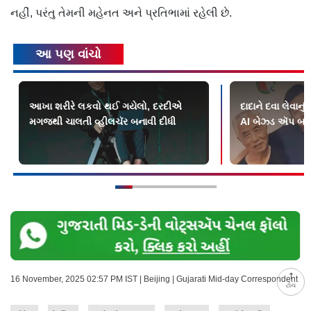
નહીં, પરંતુ તેમની મહેનત અને પ્રતિભામાં રહેલી છે.
આ પણ વાંચો
આખા શરીરે લકવો થઈ ગયેલો, દરદીએ
દાદાને દવા લેવાનુ
મગજથી ચાલતી વ્હીલચૅર બનાવી દીધી
AI બેઝ્ડ ઍપ બન
16 November, 2025 02:57 PM IST | Beijing | Gujarati Mid-day Correspondent
ટોચ