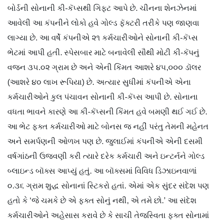
બોર્ડની સોનાની કી-કૅપ્સથી ગિફ્ટ આપે છે. ચીનના શેનઝેનમાં
આવેલી આ કંપનીને લોકો હવે ગોલ્ડ ફૅક્ટરી તરીકે પણ જાણવા
લાગ્યા છે. આ વર્ષે કંપનીએ ૨૧ કર્મચારીઓને સોનાની કી-કૅપ્સ
ભેટમાં આપી હતી. સ્પેસબાર માટે બનાવેલી સૌથી મોટી કી-કૅપનું
વજન ૩૫.૦૨ ગ્રામ છે અને એની કિંમત આશરે ૪૫,૦૦૦ ડૉલર
(આશરે ૪૦ લાખ રૂપિયા) છે. અત્યાર સુધીમાં કંપનીએ એના
કર્મચારીઓને કુલ પંચાવન સોનાની કી-કૅપ્સ આપી છે. સોનાના
વધતા ભાવને કારણે આ કી-કૅપ્સની કિંમત હવે બમણી થઈ ગઈ છે.
આ ભેટ ફક્ત કર્મચારીઓ માટે બોનસ જ નહીં પરંતુ તેમની મહેનત
અને સમર્પણની ઓળખ પણ છે. જુલાઈમાં કંપનીએ એની દસમી
વર્ષગાંઠની ઉજવણી કરી ત્યારે દરેક કર્મચારી અને ઇન્ટર્નને ગોલ્ડ
બ્લાઇન્ડ બૉક્સ આપ્યું હતું. આ બૉક્સમાં વિવિધ ડિઝાઇનવાળાં
૦.૩૬ ગ્રામ શુદ્ધ સોનાનાં સ્ટિકરો હતાં. એમાં એક સુંદર સંદેશ પણ
હતો કે ‘જે ચમકે છે એ ફક્ત સોનું નથી, એ તમે છો.’ આ સંદેશ
કર્મચારીઓને અહેસાસ કરાવે છે કે સાચી તેજસ્વિતા ફક્ત સોનામાં