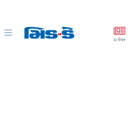
ઇ-પેપર