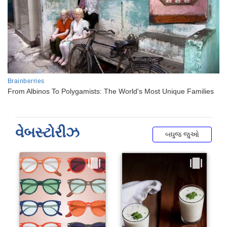
વેબસ્ટોરીઝ
બધુજ જુઓ