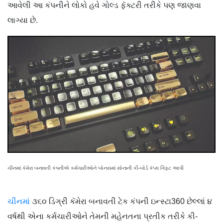
આવેલી આ કંપનીને લોકો હવે ગોલ્ડ ફૅક્ટરી તરીકે પણ જાણવા
લાગ્યા છે.
ચીનમાં કૅમેરા બનાવતી કંપનીએ કર્મચારીઓને બોનસમાં સોનાની કી-બોર્ડ કૅપ્સ ગિફ્ટ આપી
ચીનમાં
૩૬૦ ડિગ્રી કૅમેરા બનાવતી ટેક કંપની ઇન્સ્ટા360 છેલ્લાં ૪
વર્ષથી એના કર્મચારીઓને તેમની મહેનતના પ્રતીક તરીકે કી-