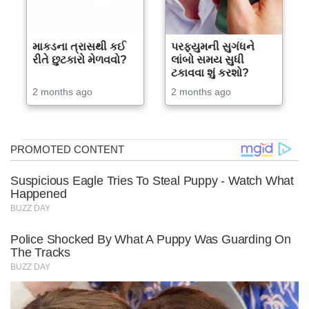
માકડના ત્રાસથી કઈ
પરફ્યુમની સુગંધને
રીતે છુટકારો મેળવવો?
લાંબો સમય સુધી
ટકાવવા શું કરશો?
2 months ago
2 months ago