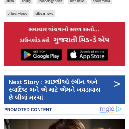
china
beijing
technology news
tech news
social media
offbeat videos
offbeat news
>
Next Story : માછલીઓ રંગીન અને
સ્વાદિષ્ટ બને એ માટે એમને ખવડાવાય
છે લીલાં મરચાં