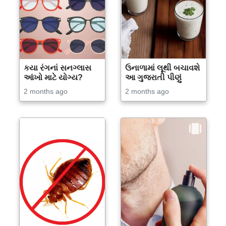
કયા રંગનાં સનગ્લાસ
ઉનાળામાં લૂથી બચાવશે
આંખો માટે યોગ્ય?
આ ગુજરાતી પીણું
2 months ago
2 months ago