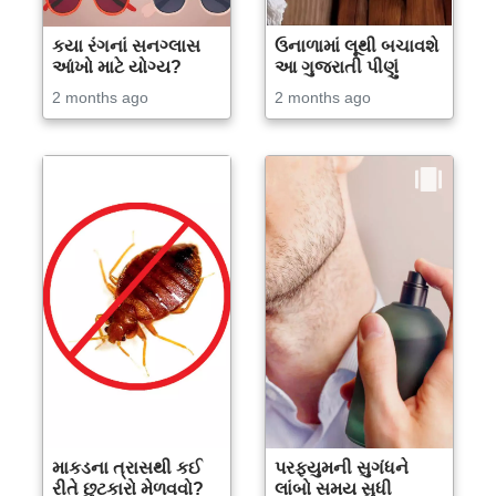
કયા રંગનાં સનગ્લાસ
ઉનાળામાં લૂથી બચાવશે
આંખો માટે યોગ્ય?
આ ગુજરાતી પીણું
2 months ago
2 months ago
માકડના ત્રાસથી કઈ
પરફ્યુમની સુગંધને
રીતે છુટકારો મેળવવો?
લાંબો સમય સુધી