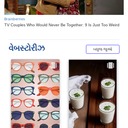
વેબસ્ટોરીઝ
બધુજ જુઓ