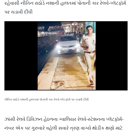
રહેવાસી નીતિન રાઠોડે નશાની હાલતમાં પોતાની કાર રેલવે-પ્લૅટફૉર્મ
પર ચડાવી દીધી
નીતિન રાઠોડે નશાની હાલતમાં પોતાની કાર રેલવે-પ્લૅટફૉર્મ પર ચડાવી દીધી
ઝાંસી રેલવે ડિવિઝન હેઠળના ગ્વાલિયર રેલવે-સ્ટેશનના પ્લૅટફૉર્મ-
નંબર એક પર ગુરુવારે વહેલી સવારે ત્રણ વાગ્યે થોડીક ક્ષણો માટે