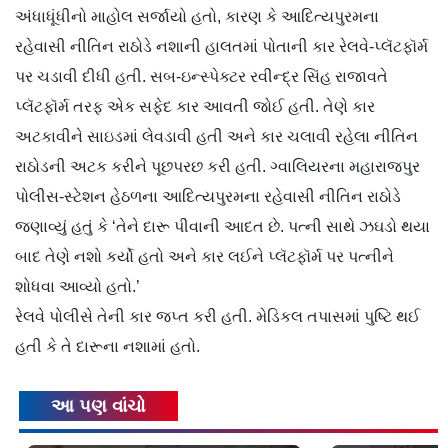
અંધાધૂંધીનો માહોલ સર્જાયો હતો, કારણ કે આદિત્યપુરમના
રહેવાસી નીતિન રાઠોડે નશાની હાલતમાં પોતાની કાર રેલવે-પ્લૅટફૉર્મ
પર ચડાવી દીધી હતી. સબ-ઇન્સ્પેક્ટર રવીન્દ્ર સિંહ રાજાવતે
પ્લૅટફૉર્મ તરફ એક સફેદ કાર આવતી જોઈ હતી. તેણે કાર
અટકાવીને સાઇડમાં લેવડાવી હતી અને કાર ચલાવી રહેલા નીતિન
રાઠોડની અટક કરીને પૂછપરછ કરી હતી. ગ્વાલિયરના મહારાજપુર
પોલીસ-સ્ટેશન હેઠળના આદિત્યપુરમના રહેવાસી નીતિન રાઠોડે
જણાવ્યું હતું કે ‘તેને દારૂ પીવાની આદત છે. પત્ની સાથે ઝઘડો થયા
બાદ તેણે નશો કર્યો હતો અને કાર લઈને પ્લૅટફૉર્મ પર પત્નીને
શોધવા આવ્યો હતો.’
રેલવે પોલીસે તેની કાર જપ્ત કરી હતી. મેડિકલ તપાસમાં પુષ્ટિ થઈ
હતી કે તે દારૂના નશામાં હતો.
આ પણ વાંચો