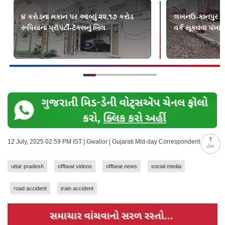
૪ કરોડના મકાન પર આવ્યું ૨૨.૧૭ કરોડ
લખનઉ-કાનપુર એક્
રૂપિયાના પ્રૉપર્ટી-ટૅક્સનું બિલ
વર્ક સૂકવવા પંખા 
12 July, 2025 02:59 PM IST | Gwalior | Gujarati Mid-day Correspondent
ટોચ
uttar pradesh
offbeat videos
offbeat news
social media
road accident
train accident