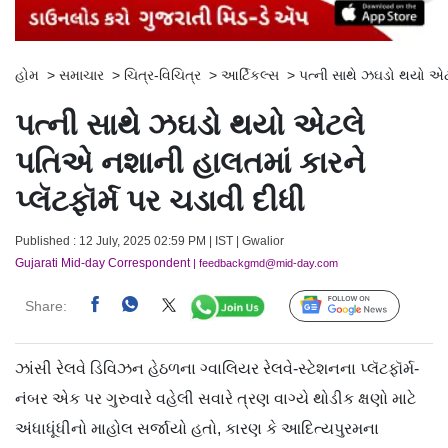
હોમ
>
સમાચાર
>
ચિત્ર-વિચિત્ર
>
આર્ટિકલ્સ
>
પત્ની સાથે ઝઘડો થયો એટલ
પત્ની સાથે ઝઘડો થયો એટલે
પતિએ નશાની હાલતમાં કારને
પ્લૅટફૉર્મ પર ચડાવી દીધી
Published : 12 July, 2025 02:59 PM | IST | Gwalior
Gujarati Mid-day Correspondent
| feedbackgmd@mid-day.com
Share:
Follow Us
ઝાંસી રેલવે ડિવિઝન હેઠળના ગ્વાલિયર રેલવે-સ્ટેશનના પ્લૅટફૉર્મ-
નંબર એક પર ગુરુવારે વહેલી સવારે ત્રણ વાગ્યે થોડીક ક્ષણો માટે
અંધાધૂંધીનો માહોલ સર્જાયો હતો, કારણ કે આદિત્યપુરમના