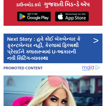
>
Next Story : હવે કોઈ બૅકબેન્ચર કે
ફ્રન્ટબેન્ચર નહીં, કેરલામાં ફિલ્મથી
પ્રેરાઈને ક્લાસરૂમમાં U-આકારની
નવી સિટિંગ-વ્યવસ્થા