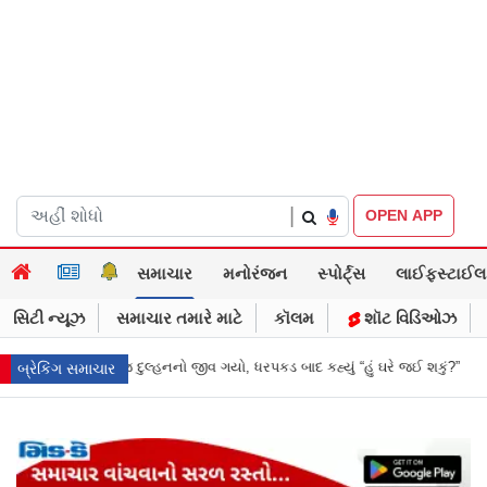
|
OPEN APP
સમાચાર
મનોરંજન
સ્પોર્ટ્સ
લાઈફસ્ટાઈલ
સિટી ન્યૂઝ
સમાચાર તમારે માટે
કૉલમ
શૉટ વિડિઓઝ
રપકડ બાદ કહ્યું “હું ઘરે જઈ શકું?”
‘હું બાબા બાગેશ્વર નથી...’: IIT દિલ્હીમાં વ
બ્રેકિંગ સમાચાર