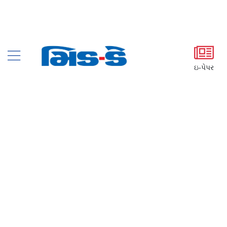
ઇ-પેપર