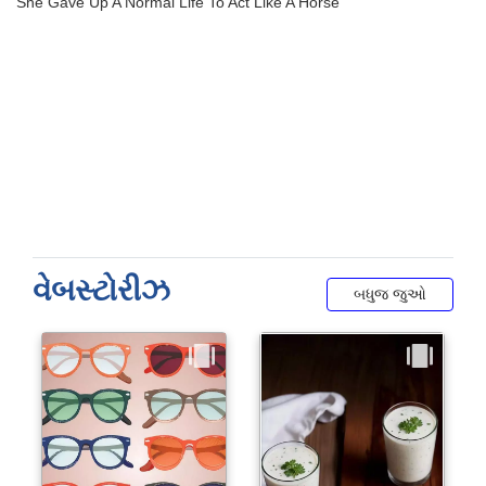
વેબસ્ટોરીઝ
બધુજ જુઓ