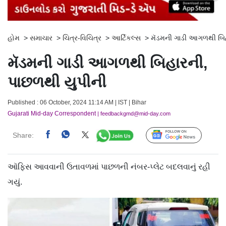
હોમ
>
સમાચાર
>
ચિત્ર-વિચિત્ર
>
આર્ટિકલ્સ
>
મૅડમની ગાડી આગળથી બિહ
મૅડમની ગાડી આગળથી બિહારની,
પાછળથી યુપીની
Published : 06 October, 2024 11:14 AM | IST | Bihar
Gujarati Mid-day Correspondent
| feedbackgmd@mid-day.com
Share:
Follow Us
ઑફિસ આવવાની ઉતાવળમાં પાછળની નંબર-પ્લેટ બદલવાનું રહી
ગયું.