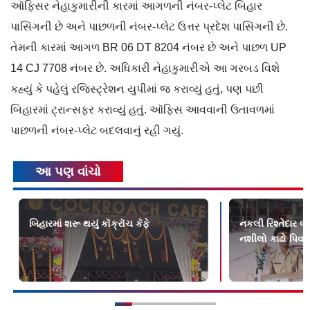
ઑફિસર નેહાકુમારીની કારમાં આગળની નંબર-પ્લેટ બિહાર
પાસિંગની છે અને પાછળની નંબર-પ્લેટ ઉત્તર પ્રદેશ પાસિંગની છે.
તેમની કારમાં આગળ BR 06 DT 8204 નંબર છે અને પાછળ UP
14 CJ 7708 નંબર છે. અધિકારી નેહાકુમારીએ આ ગરબડ વિશે
કહ્યું કે પહેલું રજિસ્ટ્રેશન યુપીમાં જ કરાવ્યું હતું, પણ પછી
બિહારમાં ટ્રાન્સફર કરાવ્યું હતું. ઑફિસ આવવાની ઉતાવળમાં
પાછળની નંબર-પ્લેટ બદલવાનું રહી ગયું.
આ પણ વાંચો
બિહારમાં શરૂ થયું કૉક્રૉચ કૅફે
નકલી રિશ્તેદાર બ
નશીલો કાઢો પિવડાવ