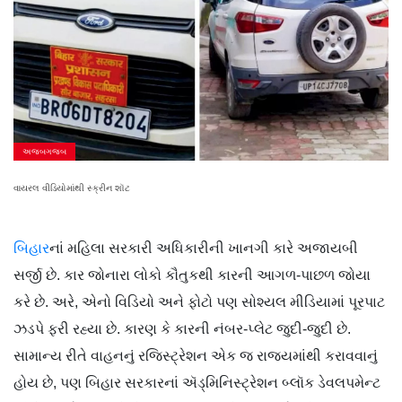
અજબગજબ
વાયરલ વીડિયોમાંથી સ્ક્રીન શૉટ
બિહાર
નાં મહિલા સરકારી અધિકારીની ખાનગી કારે અજાયબી
સર્જી છે. કાર જોનારા લોકો કૌતુકથી કારની આગળ-પાછળ જોયા
કરે છે. અરે, એનો વિડિયો અને ફોટો પણ સોશ્યલ મીડિયામાં પૂરપાટ
ઝડપે ફરી રહ્યા છે. કારણ કે કારની નંબર-પ્લેટ જુદી-જુદી છે.
સામાન્ય રીતે વાહનનું રજિસ્ટ્રેશન એક જ રાજ્યમાંથી કરાવવાનું
હોય છે, પણ બિહાર સરકારનાં ઍડ્મિનિસ્ટ્રેશન બ્લૉક ડેવલપમેન્ટ