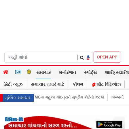
|
OPEN APP
સમાચાર
મનોરંજન
સ્પોર્ટ્સ
લાઈફસ્ટાઈલ
સિટી ન્યૂઝ
સમાચાર તમારે માટે
કૉલમ
શૉટ વિડિઓઝ
સુપ્રીમ કોર્ટનો ઝટકો
બૉમ્બની ધમકી બાદ મુંબઈમાં હાઈ ઍલર્ટ: શહેરની સુરક્ષા
બ્રેકિંગ સમાચાર