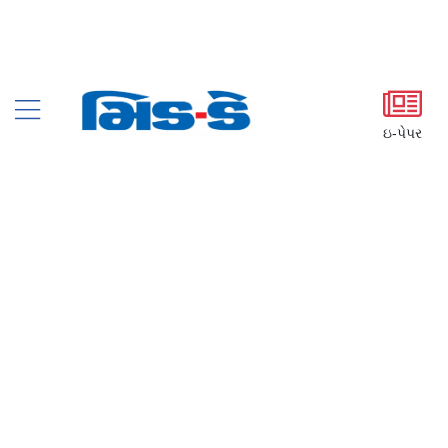
ઇ-પેપર