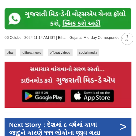
06 October, 2024 11:14 AM IST | Bihar | Gujarati Mid-day Correspondent
ટોચ
bihar
offbeat news
offbeat videos
social media
>
Next Story : દેશમાં ૮ વર્ષમાં કાળા
જાદુને કારણે ૧૧૧ લોકોના જીવ ગયા