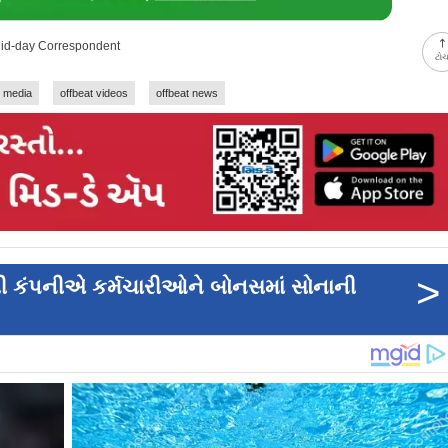
Mid-day Correspondent
ટો
l media
offbeat videos
offbeat news
>
વતી કંપનીએ કર્મચારીઓને બોનસમાં સોનાની