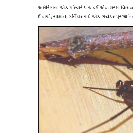
અમેરિકાના એક પરિવારે પાંચ વર્ષ એવા ઘરમાં વિતાવ
દીવાલો, સામાન, ફર્નિચર બધે એક ભયંકર પ્રજાતિના 