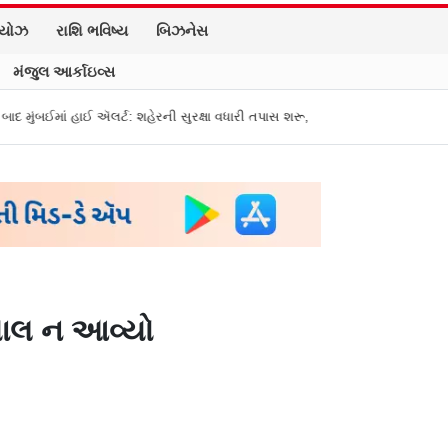
િયોઝ
રાશિ ભવિષ્ય
બિઝનેસ
મંજુલ આર્કાઇવ્સ
ર્ટ: શહેરની સુરક્ષા વધારી તપાસ શરૂ, જુઓ તસવીરો
એક પર હુમલો, બધા પર હુમલો
્યાલ ન આવ્યો