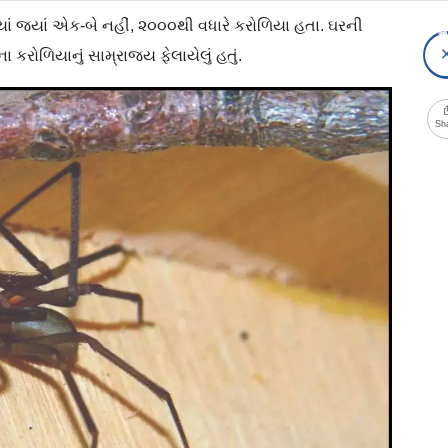
્યાં જ્યાં એક-બે નહીં, ૨૦૦૦થી વધારે કરોળિયા હતા. ઘરની
કરોળિયાનું સામ્રાજ્ય ફેલાયેલું હતું.
Sh