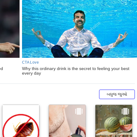
બધુજ જુઓ