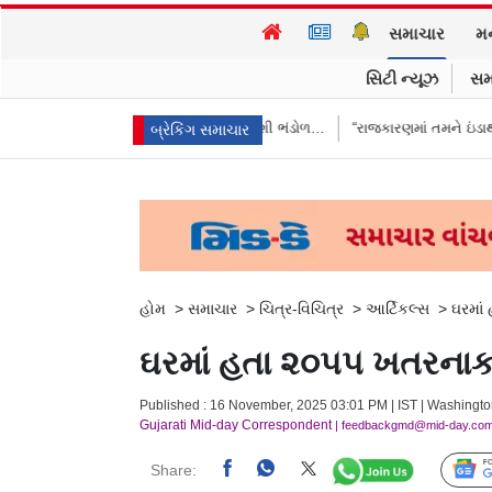
સમાચાર
મ
સિટી ન્યૂઝ
સમ
્યો જવાબ, કહ્યું વિદેશી ભંડોળ…
“રાજકારણમાં તમને ઇંડાથી ડર લાગે છે…?” TM
બ્રેકિંગ સમાચાર
હોમ
>
સમાચાર
>
ચિત્ર-વિચિત્ર
>
આર્ટિકલ્સ
>
ઘરમાં
ઘરમાં હતા ૨૦૫૫ ખતરનાક ક
Published : 16 November, 2025 03:01 PM | IST | Washingt
Gujarati Mid-day Correspondent
| feedbackgmd@mid-day.co
Share: