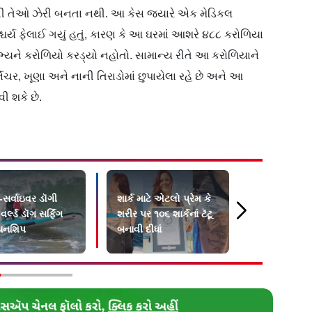
સુધી તેઓ ઝેરી બનતા નથી. આ કેસ જ્યારે એક મેડિકલ
શ્ચર્ય ફેલાઈ ગયું હતું, કારણ કે આ ઘરમાં આશરે ૪૮૮ કરોળિયા
યને કરોળિયો કરડ્યો નહોતો. સામાન્ય રીતે આ કરોળિયાને
્નિચર, ખૂણા અને નાની તિરાડોમાં છુપાયેલા રહે છે અને આ
ી શકે છે.
-સર્વાઇવર ડૉગી
શાર્ક માટે એટલો પ્રેમ કે
દાવાનળને કા
ર્લ્ડ ડૉગ સર્ફિંગ
શરીર પર ૧૦૬ શાર્કનાં ટૅટૂ
તબાહ થઈ રહ્ય
િયનશિપ
બનાવી દીધાં
સળગીને કો
ગયેલાં વૃક્ષોન