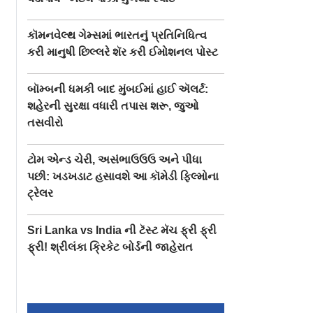
કૉમનવેલ્થ ગેમ્સમાં ભારતનું પ્રતિનિધિત્વ
કરી માનુષી છિલ્લરે શૅર કરી ઈમોશનલ પોસ્ટ
બૉમ્બની ધમકી બાદ મુંબઈમાં હાઈ ઍલર્ટ:
શહેરની સુરક્ષા વધારી તપાસ શરૂ, જુઓ
તસવીરો
ટોમ એન્ડ ચેરી, અસંભાઉઉઉ અને પીધા
પછી: ખડખડાટ હસાવશે આ કૉમેડી ફિલ્મોના
ટ્રેલર
Sri Lanka vs India ની ટૅસ્ટ મૅચ ફ્રી ફ્રી
ફ્રી! શ્રીલંકા ક્રિકેટ બોર્ડની જાહેરાત