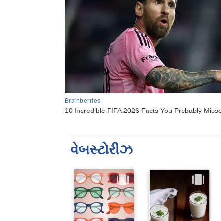
વેબસ્ટોરીઝ