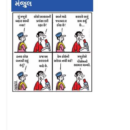
મંજુલ
રણે જંગલો
ભરવાડના ૧૧ વર્ષના
પ્રાણીઓના મનમાં શુ
ાં છે ત્યારે
છોકરાએ પોતાની ગાયોને
એ સમજવા માટે શર
લસો થઈ
સિંહોથી બચાવવા જુગાડ
થયો પેટ ટૅરો રીડિંગ ટ
ે સો
શોધ્યો