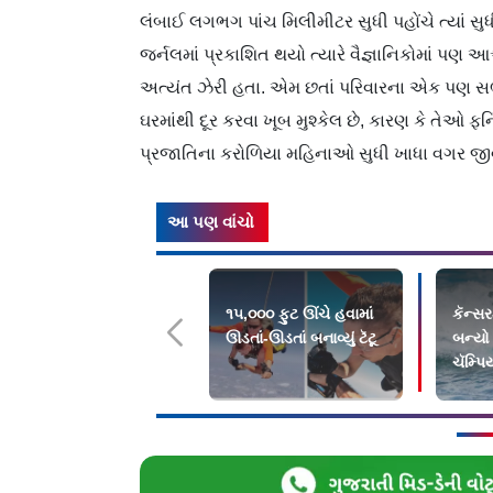
લંબાઈ લગભગ પાંચ મિલીમીટર સુધી પહોંચે ત્યાં 
જર્નલમાં પ્રકાશિત થયો ત્યારે વૈજ્ઞાનિકોમાં પણ આ
અત્યંત ઝેરી હતા. એમ છતાં પરિવારના એક પણ સભ્
ઘરમાંથી દૂર કરવા ખૂબ મુશ્કેલ છે, કારણ કે તેઓ ફર
પ્રજાતિના કરોળિયા મહિનાઓ સુધી ખાધા વગર જીવ
આ પણ વાંચો
૧૫,૦૦૦ ફુટ ઊંચે હવામાં
કૅન્સર
ઊડતાં-ઊડતાં બનાવ્યું ટૅટૂ
બન્યો વ
ચૅમ્પ