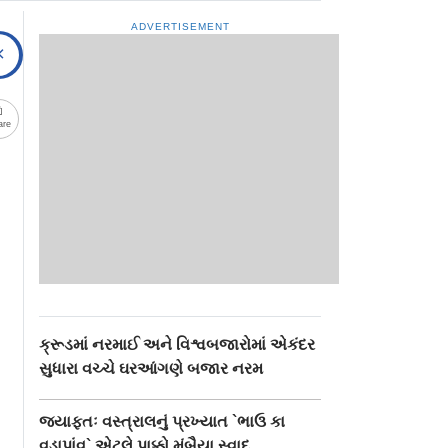
ADVERTISEMENT
are
ક્રૂડમાં નરમાઈ અને વિશ્વબજારોમાં એકંદર
સુધારા વચ્ચે ઘરઆંગણે બજાર નરમ
જ્યાફતઃ વસ્ત્રાલનું પ્રખ્યાત `ભાઉ કા
વડાપાંવ` એટલે પાક્કો મુંબૈયા સ્વાદ