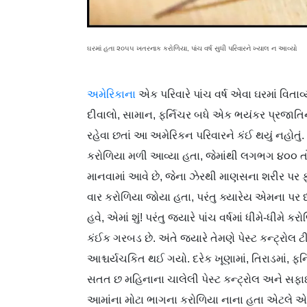
ઘરમાં હતા ૨૦૫૫ ખતરનાક કરોળિયા, પાંચ વર્ષ સુધી પરિવારને ખ્યાલ ન આવ્યો
અમેરિકાના
એક પરિવારે પાંચ વર્ષ એવા ઘરમાં વિતાવ
દીવાલો, સામાન, ફર્નિચર બધે એક ભયંકર પ્રજાતિના ક
રહેવા છતાં આ અમેરિકન પરિવારને કંઈ થયું નહોતુ
કરોળિયા મળી આવ્યા હતા, જેમાંથી લગભગ ૪૦૦ ત
માનવામાં આવે છે, જેના ઝેરથી માણસના શરીર પર 
વાર કરોળિયા જોયા હતા, પરંતુ ક્યારેય એમના પર ધ્
હવે, એમાં શું! પરંતુ જ્યારે પાંચ વર્ષમાં ધીમે-ધીમ
કંઈક ગરબડ છે. અંતે જ્યારે તેમણે પેસ્ટ કન્ટ્રોલ 
આશ્ચર્યચકિત થઈ ગયો. દરેક ખૂણામાં, તિરાડમાં, ફર
સતત છ મહિનાના ચાલેલી પેસ્ટ કન્ટ્રોલ અને સફા
આમાંના મોટા ભાગના કરોળિયા નાના હતા એટલે એ 