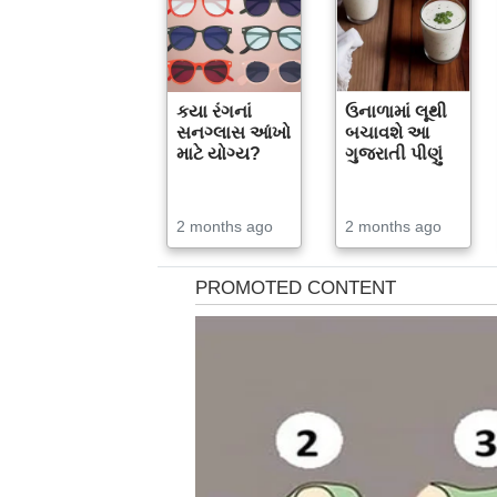
કયા રંગનાં
ઉનાળામાં લૂથી
સનગ્લાસ આંખો
બચાવશે આ
માટે યોગ્ય?
ગુજરાતી પીણું
2 months ago
2 months ago