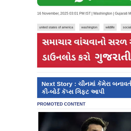
16 November, 2025 03:01 PM IST | Washington | Gujarati 
united states of america
washington
wildlife
socia
Next Story : ચીનમાં કૅમેરા બના
કી-બોર્ડ કૅપ્સ ગિફ્ટ આપી