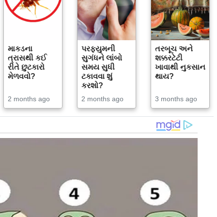
માકડના
પરફ્યુમની
તરબૂચ અને
ત્રાસથી કઈ
સુગંધને લાંબો
શક્કરટેટી
રીતે છુટકારો
સમય સુધી
ખાવાથી નુકસાન
મેળવવો?
ટકાવવા શું
થાય?
કરશો?
2 months ago
2 months ago
3 months ago