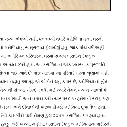
્યાં જ્યાં એક-બે નહીં, ૨૦૦૦થી વધારે કરોળિયા હતા. ઘરની
રોળિયાનું સામ્રાજ્ય ફેલાયેલું હતું. જોકે પાંચ વર્ષ અહીં
ં. આ અમેરિકન પરિવારના ઘરમાં ૨૦૫૫ બ્રાઉન રેક્લુઝ
ો અત્યંત ઝેરી હતા. આ કરોળિયાને એક ખતરનાક પ્રજાતિ
ફોલ્લા થઈ આવે છે. શરૂઆતમાં આ પરિવારે ઘરના ખૂણામાં ઘણી
યાન નહોતું આપ્યું. એ લોકોને થતું કે ઘર છે, કરોળિયા તો હોય
ે કરોળિયાની સંખ્યા એકદમ વધી ગઈ ત્યારે તેમને ખ્યાલ આવ્યો કે
ટીમને બોલાવી અને તપાસ કરી ત્યારે પેસ્ટ કન્ટ્રોલનો સ્ટાફ પણ
્નિચરમાં અને દીવાલોની પાછળ સેંકડો કરોળિયા છુપાયેલા હતા.
ઈની કામગીરી પછી તેમણે કુલ ૨૦૫૫ કરોળિયા પકડ્યા હતા.
હજી ઝેરી બન્યા નહોતા. બ્રાઉન રેક્લુઝ કરોળિયાના શરીરની