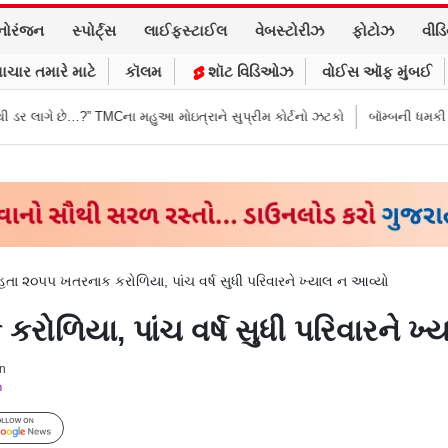
નોરંજન
સ્પોર્ટ્સ
લાઈફસ્ટાઈલ
વેબસ્ટોરીઝ
ફોટોઝ
વીડ
ાચાર તમારે માટે
કૉલમ
શૉટ વિડિઓઝ
વોઈસ ઑફ મુંબઈ
Cના મહુઆ મોઇત્રાને સુપ્રીમ કોર્ટનો ઝટકો
બૉમ્બની ધમકી બાદ મુંબઈમાં હાઈ ઍલ
 હતા ૨૦૫૫ ખતરનાક કરોળિયા, પાંચ વર્ષ સુધી પરિવારને ખ્યાલ ન આવ્યો
રોળિયા, પાંચ વર્ષ સુધી પરિવારને ખ
on
m
Follow Us