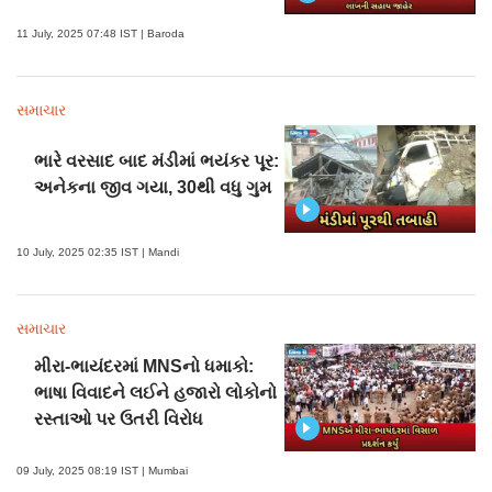
11 July, 2025 07:48 IST | Baroda
સમાચાર
ભારે વરસાદ બાદ મંડીમાં ભયંકર પૂર:
અનેકના જીવ ગયા, 30થી વધુ ગુમ
10 July, 2025 02:35 IST | Mandi
સમાચાર
મીરા-ભાયંદરમાં MNSનો ધમાકો:
ભાષા વિવાદને લઈને હજારો લોકોનો
રસ્તાઓ પર ઉતરી વિરોધ
09 July, 2025 08:19 IST | Mumbai