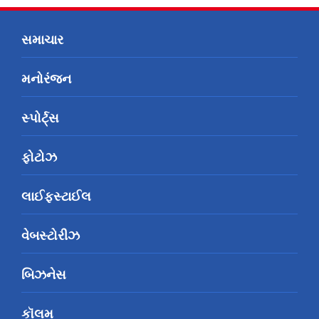
સમાચાર
મનોરંજન
સ્પોર્ટ્સ
ફોટોઝ
લાઈફસ્ટાઈલ
વેબસ્ટોરીઝ
બિઝનેસ
કૉલમ