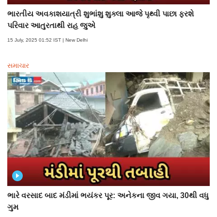
ભારતીય અવકાશયાત્રી શુભાંશુ શુક્લા આજે પૃથ્વી પાછા ફરશે
પરિવાર આતુરતાથી રાહ જુએ
15 July, 2025 01:52 IST | New Delhi
સમાચાર
ભારે વરસાદ બાદ મંડીમાં ભયંકર પૂર: અનેકના જીવ ગયા, 30થી વધુ
ગુમ