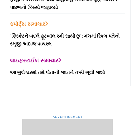
પાછળનો કિસ્સો જણાવ્યો
સ્પોર્ટ્સ સમાચાર
`ક્રિકેટને બદલે ફૂટબૉલ રમી રહ્યો છું`: મૅચમાં રિષભ પંતેનો
રમૂજી અંદાજ વાયરલ
લાઇફસ્ટાઈલ સમાચાર
આ ભુલેશ્વરમાં તમે પોતાની જાતને નક્કી ભૂલી જશો
ADVERTISEMENT