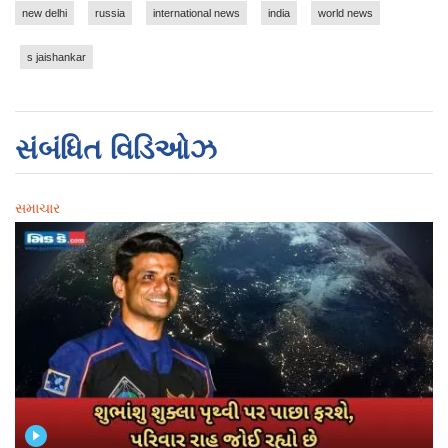
new delhi
russia
international news
india
world news
s jaishankar
સંબંધિત વિડિઓઝ
સમાચાર