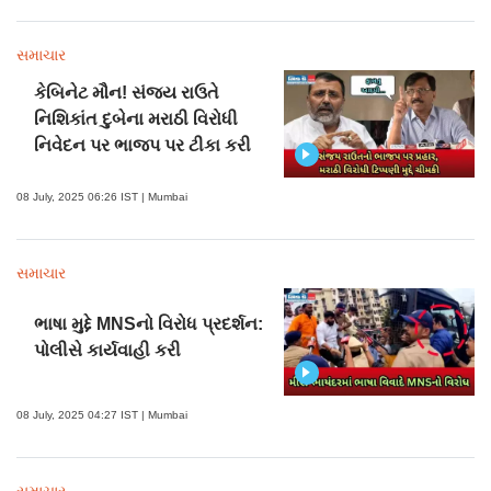
સમાચાર
કેબિનેટ મૌન! સંજય રાઉતે
નિશિકાંત દુબેના મરાઠી વિરોધી
નિવેદન પર ભાજપ પર ટીકા કરી
08 July, 2025 06:26 IST | Mumbai
સમાચાર
ભાષા મુદ્દે MNSનો વિરોધ પ્રદર્શન:
પોલીસે કાર્યવાહી કરી
08 July, 2025 04:27 IST | Mumbai