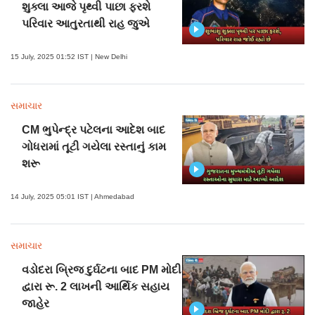
શુક્લા આજે પૃથ્વી પાછા ફરશે
પરિવાર આતુરતાથી રાહ જુએ
15 July, 2025 01:52 IST | New Delhi
સમાચાર
CM ભુપેન્દ્ર પટેલના આદેશ બાદ
ગોધરામાં તૂટી ગયેલા રસ્તાનું કામ
શરૂ
14 July, 2025 05:01 IST | Ahmedabad
સમાચાર
વડોદરા બ્રિજ દુર્ઘટના બાદ PM મોદી
દ્વારા રૂ. 2 લાખની આર્થિક સહાય
જાહેર