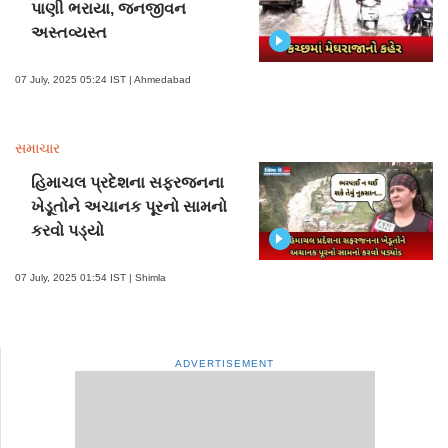
પાણી ભરાયા, જનજીવન
અસ્તવ્યસ્ત
07 July, 2025 05:24 IST | Ahmedabad
સમાચાર
હિમાચલ પ્રદેશના સફરજનના
ખેડૂતોને અચાનક પૂરનો સામનો
કરવો પડ્યો
07 July, 2025 01:54 IST | Shimla
ADVERTISEMENT