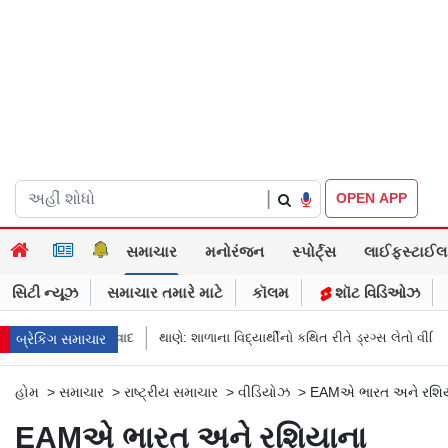
|
OPEN APP
સમાચાર
મનોરંજન
સ્પોર્ટ્સ
લાઈફસ્ટાઈલ
સિટી ન્યૂઝ
સમાચાર તમારે માટે
કૉલમ
શૉટ વિડિઓઝ
રમુજી સંવાદ
થાણે: શાળાના વિદ્યાર્થીનો કથિત રીતે ડ્રગ્સ લેતો વીડિયો વાયરલ, 
બ્રેકિંગ સમાચાર
હોમ
>
સમાચાર
>
રાષ્ટ્રીય સમાચાર
>
વીડિયોઝ
>
EAMએ ભારત અને રશિયાન
EAMએ ભારત અને રશિયાના