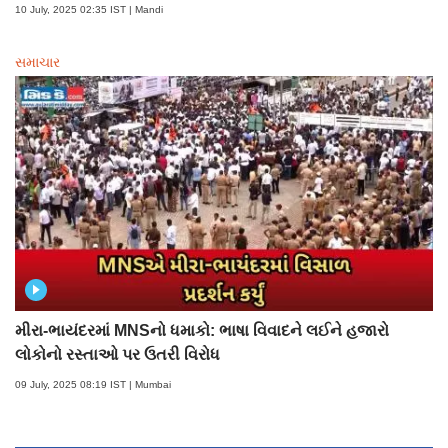
10 July, 2025 02:35 IST | Mandi
સમાચાર
મીરા-ભાયંદરમાં MNSનો ધમાકો: ભાષા વિવાદને લઈને હજારો
લોકોનો રસ્તાઓ પર ઉતરી વિરોધ
09 July, 2025 08:19 IST | Mumbai