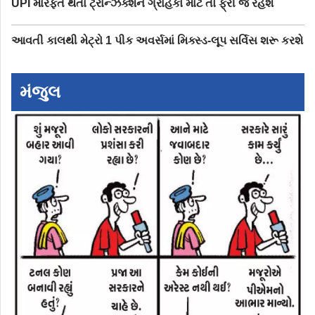
UPI મારફત થતાં ટ્રાન્ઝૅક્શન ગ્રાહકો માટે તો ફ્રી જ રહેશે
આવતી કાલથી મેટ્રો 1 પીક અવર્સમાં મિક્સ્ડ-લૂપ સર્વિસ શરૂ કરશે
મંજુલ