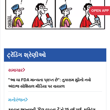
OPEN APP
ટ્રેંડિંગ શ્રેણીઓ
સમાચાર
"આ ચા FDA માન્યતા પ્રાપ્ત છે": તુકારામ મુંઢેનો નવો
અંદાજ સોશિયલ મીડિયા પર વાયરલ
મનોરંજન
ફરહાન અખ્તરની `દિલ ચાહતા હૈ`ને 25 વર્ષ પૂર્ણ, કાસ્ટિંગ