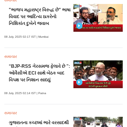
સમાચાર
"ભાજપ મહારાષ્ટ્ર વિરુદ્ધ છે" ભાષા
વિવાદ પર આદિત્ય ઠાકરેનો
નિશિકાંત દુબેને જવાબ
08 July, 2025 02:17 IST | Mumbai
સમાચાર
“BJP-RSS ગેરસમજ ફેલાવે છે ”:
ઓવૈસીએ ECI સાથે બેઠક બાદ
વિપક્ષ પર નિશાન સાધ્યું
08 July, 2025 02:14 IST | Patna
સમાચાર
ગુજરાતના કચ્છમાં ભારે વરસાદથી