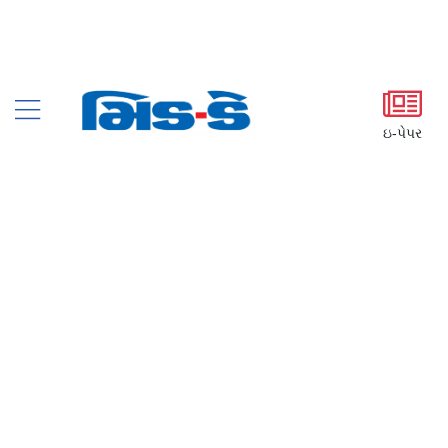
ઇ-પેપર