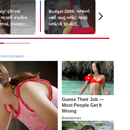
y’ ટ્રેન્ડમાં
Budget 2026: બજારને
પંજાબમાં B
 પાર્લે કંપનીના
નથી ગમ્યું બજેટ, જાણો
પાછાં ભેગાં
ળ્યાં, રોકાણકારો
બજેટની 10 મોટી
માં મુકાયા
જાહેરાતો
DVERTISEMENT