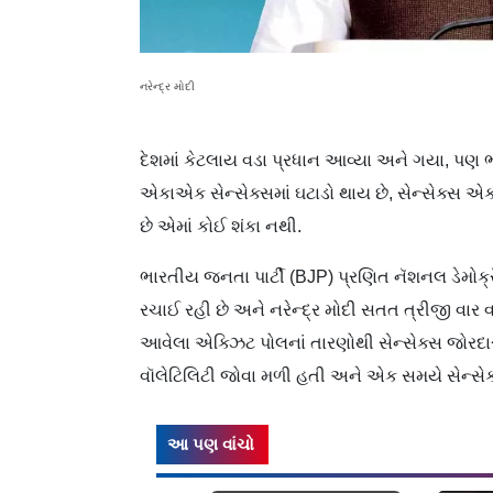
નરેન્દ્ર મોદી
દેશમાં કેટલાય વડા પ્રધાન આવ્યા અને ગયા, પણ
એકાએક સેન્સેક્સમાં ઘટાડો થાય છે, સેન્સેક્સ
છે એમાં કોઈ શંકા નથી.
ભારતીય જનતા પાર્ટી (BJP) પ્રણિત નૅશનલ ડેમોક્
રચાઈ રહી છે અને નરેન્દ્ર મોદી સતત ત્રીજી વાર 
આવેલા એક્ઝિટ પોલનાં તારણોથી સેન્સેક્સ જોરદ
વૉલેટિલિટી જોવા મળી હતી અને એક સમયે સેન્સે
આ પણ વાંચો