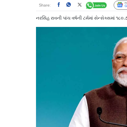
Share:
નરસિંહ રાવની પાંચ વર્ષની ટર્મમાં સેન્સેક્સમાં ૧૮