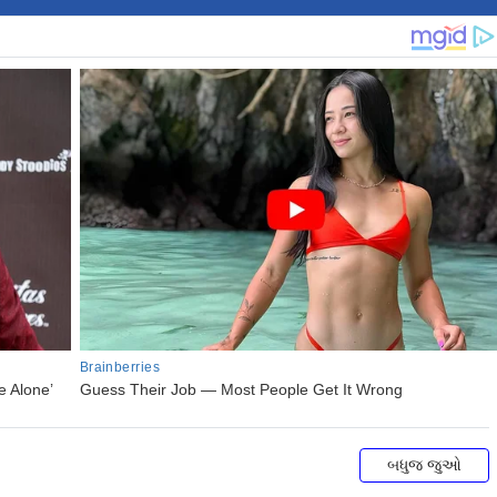
બધુજ જુઓ