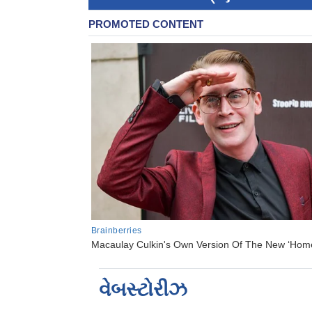
વેબસ્ટોરીઝ