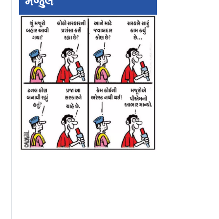
મંજુલ
JP અને SAD
કેજરીવાલનું ઇન્સ્ટા
 આવશે?
એકાઉન્ટ ભારતમાં
રિસ્ટ્રિક્ટ થયું એમા તો
PM મોદીને સંભળાવ્યું