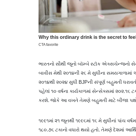
ભારતનો સૌથી જૂનો બૉમ્બે સ્ટૉક એક્સચેન્જનો સેન
બાવીસ મેથી ૨૦૧૪ની ૨૬ મે સુધીના સમયગાળામાં આશરે
૨૦૧૪થી ૨૦૨૪ સુધી BJPની સંપૂર્ણ બહુમતી ધરાવ
પહેલાં ૧૦ વર્ષના કાર્યકાળમાં સેન્સેક્સમાં ૨૦૨.૧૬ ટ
કરશે. જોકે આ વખતે તેમણે બહુમતી માટે બીજા પક્
૧૯૯૧માં ૨૧ જૂનથી ૧૯૯૬માં ૧૬ મે સુધીનાં પાંચ વર્ષ
૧૮૦.૭૬ ટકાનો વધારો થયો હતો. તેમણે દેશમાં આર્થિક