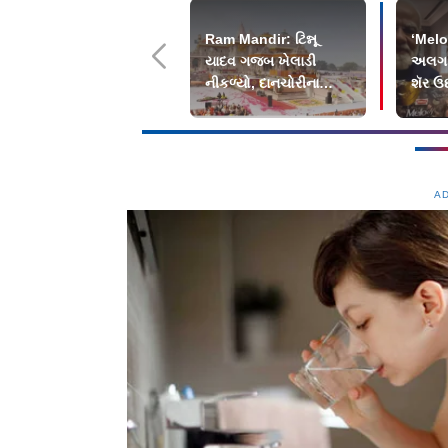
Ram Mandir: ટિન્નૂ
‘Melod
યાદવ ગજબ ખેલાડી
અલગ જ
નીકળ્યો, દાનચોરીના
શૅર ઉછ
પૈસાને આમ કરતો હતો
મુંજવણ
ડબલ
A