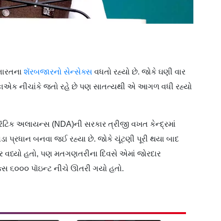
 ભારતના
શૅરબજારનો સેન્સેક્સ
વધતો રહ્યો છે. જોકે ઘણી વાર
 એકાએક નીચાંકે જતો રહે છે પણ સાતત્યથી એ આગળ વધી રહ્યો
રૅટિક અલાયન્સ (NDA)ની સરકાર ત્રીજી વખત કેન્દ્રમાં
વડા પ્રધાન બનવા જઈ રહ્યા છે. જોકે ચૂંટણી પૂરી થયા બાદ
ાર વધ્યો હતો, પણ મતગણતરીના દિવસે એમાં જોરદાર
ક્સ ૬૦૦૦ પૉઇન્ટ નીચે ઊતરી ગયો હતો.