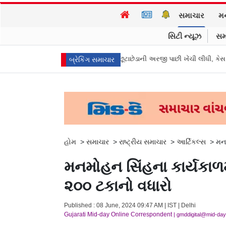
સમાચાર
મ
સિટી ન્યૂઝ
સમ
ય પ્રધાન વિજયની પત્ની સંગીતાએ છૂટાછેડાની અરજી પાછી ખેંચી લીધી, કેસ બંધ થયો
બ્રેકિંગ સમાચાર
હોમ
>
સમાચાર
>
રાષ્ટ્રીય સમાચાર
>
આર્ટિકલ્સ
>
મનમ
મનમોહન સિંહના કાર્યકાળમા
૨૦૦ ટકાનો વધારો
Published : 08 June, 2024 09:47 AM | IST | Delhi
Gujarati Mid-day Online Correspondent
| gmddigital@mid-da