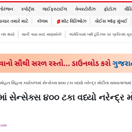
નોરંજન
સ્પોર્ટ્સ
લાઈફસ્ટાઈલ
વેબસ્ટોરીઝ
ફોટોઝ
વીડ
ાચાર તમારે માટે
કૉલમ
શૉટ વિડિઓઝ
વોઈસ ઑફ મુંબઈ
માની ગયા મરદ માણસોને!
અમેરિકામાં બર્થ ટૂરિઝમ પર પ્રતિબંધ મૂક્યો ડોનલ્ડ ટ
ોહન સિંહના કાર્યકાળમાં સેન્સેક્સ ૪૦૦ ટકા વધ્યો નરેન્દ્ર મોદીના સમયગાળામા
ં સેન્સેક્સ ૪૦૦ ટકા વધ્યો નરેન્દ્
y.com