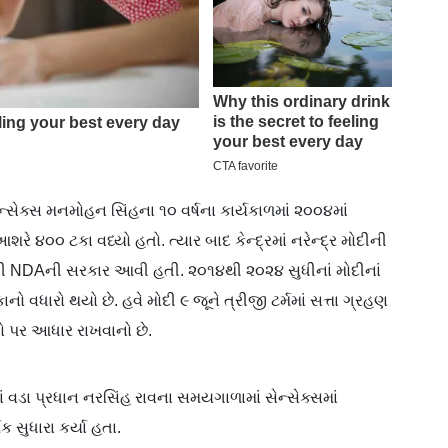
્સેક્સ મનમોહન સિંહના ૧૦ વર્ષના કાર્યકાળમાં ૨૦૦૪માં
 ૪૦૦ ટકા વધ્યો હતો. ત્યાર બાદ કેન્દ્રમાં નરેન્દ્ર મોદીની
તી NDAની સરકાર આવી હતી. ૨૦૧૪થી ૨૦૨૪ સુધીનાં મોદીનાં
કાનો વધારો થયો છે. હવે મોદી ૯ જૂને ત્રીજી ટર્મમાં સત્તા ગ્રહણ
ષો પર આધાર રાખવાનો છે.
માં વડા પ્રધાન નરસિંહ રાવના સમયગાળામાં સેન્સેક્સમાં
 સુધારા કર્યા હતા.