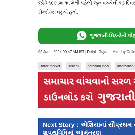
જોકે ૧૯૯૬માં ૧૬ મેથી પહેલી જૂન વચ્ચેની ૧૩ દ
સેન્સેક્સ ઘટ્યો હતો.
08 June, 2024 09:47 AM IST | Delhi | Gujarati Mid-day Onl
share market
sensex
narendra modi
manmohan 
Next Story : એશિયાનાં સૌપ્રથમ 
શપથવિધિમાં આમંત્રણ