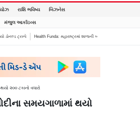
િયોઝ
રાશિ ભવિષ્ય
બિઝનેસ
મંજુલ આર્કાઇવ્સ
્રમ્પે
Health Funda: મહારાષ્ટ્રમાં શાળાની બહાર જંક ફૂડ બૅન! બાળકોના સ્વાસ્થ્
ં થયો ૨૦૦ ટકાનો વધારો
ર મોદીના સમયગાળામાં થયો