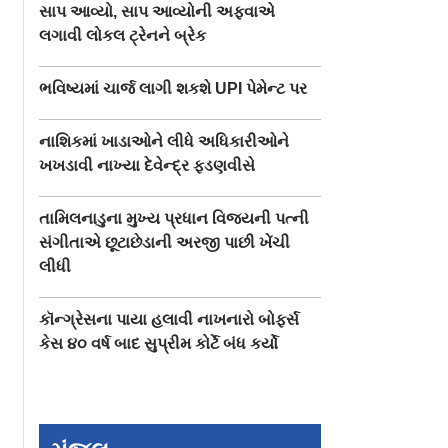
સાપ આવ્યો, સાપ આવ્યોની અફવાએ
લગાવી લોકલ ટ્રેનને બ્રેક
ભવિષ્યમાં ચાર્જ લાગી શકશે UPI પેમેન્ટ પર
નાશિકમાં ખાડાઓને લીધે અધિકારીઓને
ખખડાવી નાખ્યા દેવેન્દ્ર ફડણવીસે
તામિલનાડુના મુખ્ય પ્રધાન વિજયની પત્ની
સંગીતાએ છૂટાછેડાની અરજી પાછી ખેંચી
લીધી
કૉન્ગ્રેસના પાયા હલાવી નાખનારો બોફર્સ
કેસ ૪૦ વર્ષ બાદ સુપ્રીમ કોર્ટે બંધ કર્યો