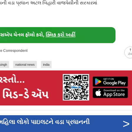
િવસની વડા પ્રધાન અટલ બિહારી વાજપેયીની સરકારમાં
ine Correspondent
ટો
singh
national news
india
>
મહિલા લોકો પાઇલટને વડા પ્રધાનની