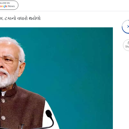
Follow Us
૦.૭૬ ટકાનો વધારો થયેલો
Sh