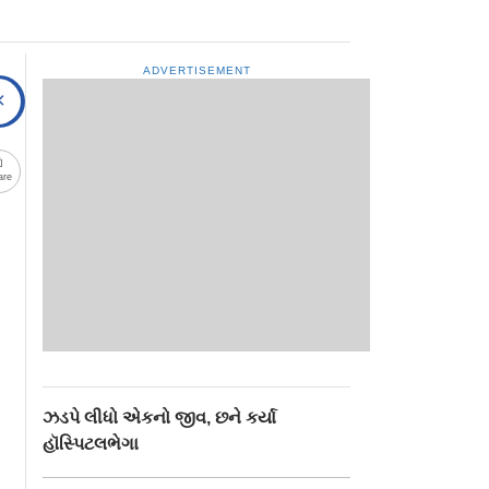
ADVERTISEMENT
are
ઝડપે લીધો એકનો જીવ, છને કર્યા
હૉસ્પિટલભેગા