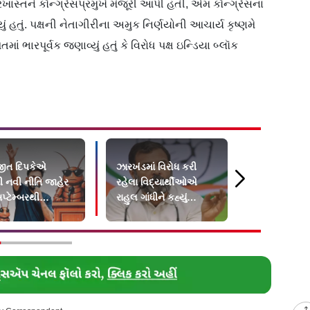
દરખાસ્તને કૉન્ગ્રેસપ્રમુખે મંજૂરી આપી હતી, એમ કૉન્ગ્રેસના
ું હતું. પક્ષની નેતાગીરીના અમુક નિર્ણયોની આચાર્ય કૃષ્ણમે
 ભારપૂર્વક જણાવ્યું હતું કે વિરોધ પક્ષ ઇન્ડિયા બ્લૉક
ીત દિપકેએ
ઝારખંડમાં વિરોધ કરી
`ડબલ મીનિંગ
 નવી નીતિ જાહેર
રહેલા વિદ્યાર્થીઓએ
મામલે ધરપક
પ્ટેમ્બરથી
રાહુલ ગાંધીને કહ્યું
ઉદયનિધિ સ્ટ
રમાં થશે શરૂ
"હબીબી, કમ ટુ રાંચી"
મદ્રાસ HCમા