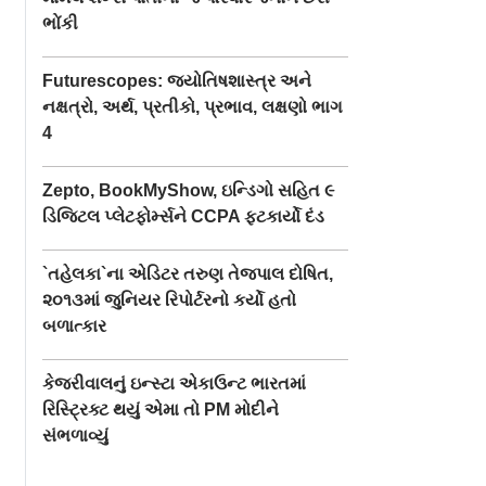
ભોંકી
Futurescopes: જ્યોતિષશાસ્ત્ર અને
નક્ષત્રો, અર્થ, પ્રતીકો, પ્રભાવ, લક્ષણો ભાગ
4
Zepto, BookMyShow, ઇન્ડિગો સહિત ૯
ડિજિટલ પ્લેટફોર્મ્સને CCPA ફટકાર્યો દંડ
`તહેલકા`ના એડિટર તરુણ તેજપાલ દોષિત,
૨૦૧૩માં જુનિયર રિપોર્ટરનો કર્યો હતો
બળાત્કાર
કેજરીવાલનું ઇન્સ્ટા એકાઉન્ટ ભારતમાં
રિસ્ટ્રિક્ટ થયું એમા તો PM મોદીને
સંભળાવ્યું