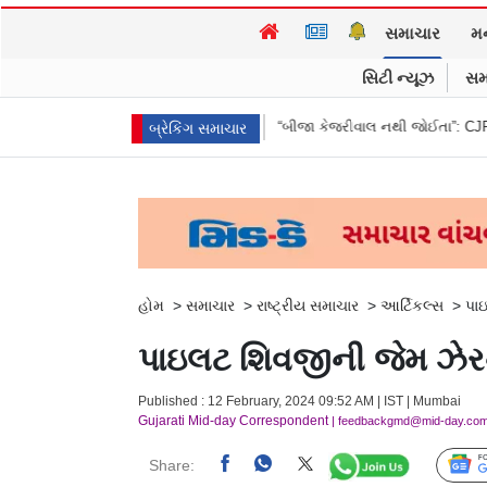
સમાચાર
મ
સિટી ન્યૂઝ
સમ
્યા પણ હાજરી ન આપી
“બીજા કેજરીવાલ નથી જોઈતા”: CJPના અભિજીત દિપકેના
બ્રેકિંગ સમાચાર
હોમ
>
સમાચાર
>
રાષ્ટ્રીય સમાચાર
>
આર્ટિકલ્સ
>
પાઇ
પાઇલટ શિવજીની જેમ ઝેરનો ઘ
Published : 12 February, 2024 09:52 AM | IST | Mumbai
Gujarati Mid-day Correspondent
| feedbackgmd@mid-day.co
Share: