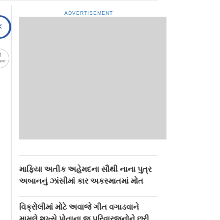
ADVERTISEMENT
are
માફિયા અતીક અહેમદના સૌથી નાના પુત્ર
અબાનનું ઝાંસીમાં કાર અકસ્માતમાં મોત
વિક્રોલીમાં મોટે અવાજે ગીત વગાડવાને
મામલે શખ્સે પોતાના જ પરિવારજનોને છરી