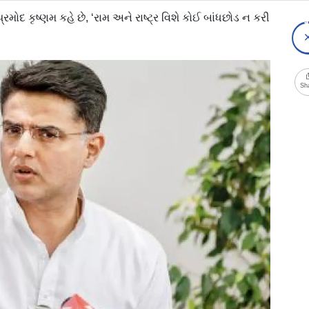
રમોદ કૃષ્ણમ કહે છે, ‘રામ અને રાષ્ટ્ર વિશે કોઈ બાંધછોડ ન કરી
Sh