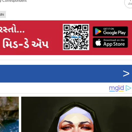
ay Correspondent
ટો
dhi
>