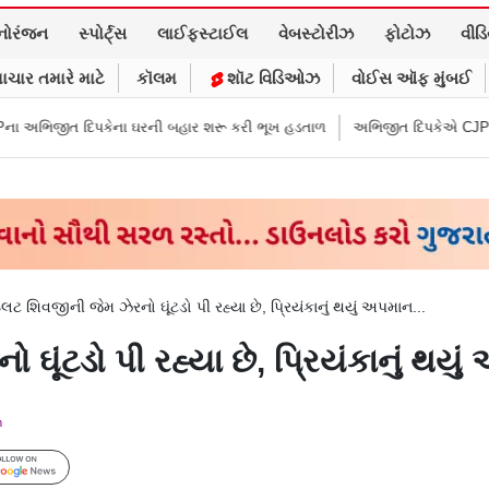
નોરંજન
સ્પોર્ટ્સ
લાઈફસ્ટાઈલ
વેબસ્ટોરીઝ
ફોટોઝ
વીડ
ાચાર તમારે માટે
કૉલમ
શૉટ વિડિઓઝ
વોઈસ ઑફ મુંબઈ
 ઘરની બહાર શરૂ કરી ભૂખ હડતાળ
અભિજીત દિપકેએ CJPની નવી નીતિ જાહેર કરી,
લટ શિવજીની જેમ ઝેરનો ઘૂંટડો પી રહ્યા છે, પ્રિયંકાનું થયું અપમાન...
ૂંટડો પી રહ્યા છે, પ્રિયંકાનું થયું
m
Follow Us