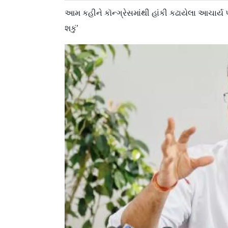
આમ કહીને કૉન્ગ્રેસમાંથી હાંકી કઢાયેલા આચાર્ય પ્
શકું’