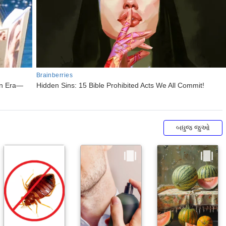
બધુજ જુઓ