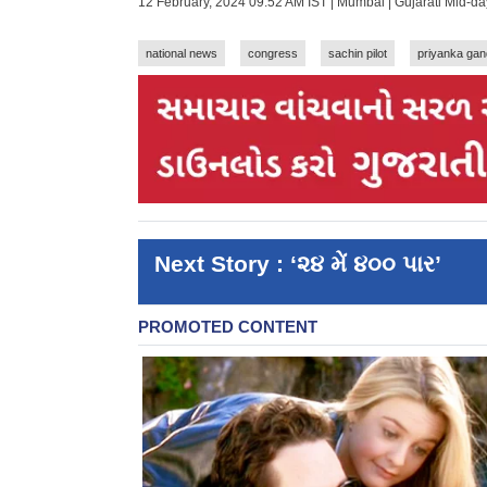
12 February, 2024 09:52 AM IST | Mumbai | Gujarati Mid-d
national news
congress
sachin pilot
priyanka gan
Next Story : ‘૨૪ મેં ૪૦૦ પાર’