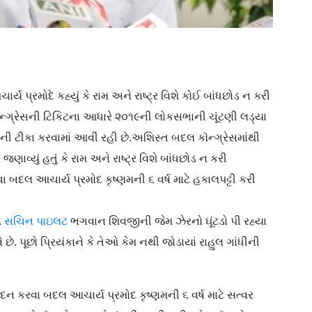
ર્ય પ્રમોદે કહ્યું કે રામ અને રાષ્ટ્ર વિશે કોઈ બાંધછોડ ન કરી
ૉન્ગ્રેસની ટિકિટના આધારે ૨૦૧૯ની લોકસભાની ચૂંટણી લડ્યા
 તેમની ટીકા કરવામાં ‍આવી રહી છે.અશિસ્ત બદલ કૉન્ગ્રેસમાંથી
જણાવ્યું હતું કે રામ અને રાષ્ટ્ર વિશે બાંધછોડ ન કરી
રવા બદલ આચાર્ય પ્રમોદ કૃષ્ણમની ૬ વર્ષ માટે હકાલપટ્ટી કરી
.
સચિન પાઇલટ
ભગવાન શિવજીની જેમ ઝેરનો ઘૂંટડો પી રહ્યા
છે. પૂછો પ્રિયંકાને કે તેઓ કેમ નથી જોડાયાં રાહુલ ગાંધીની
વેદન કરવા બદલ આચાર્ય પ્રમોદ કૃષ્ણમની ૬ વર્ષ માટે સત્વર