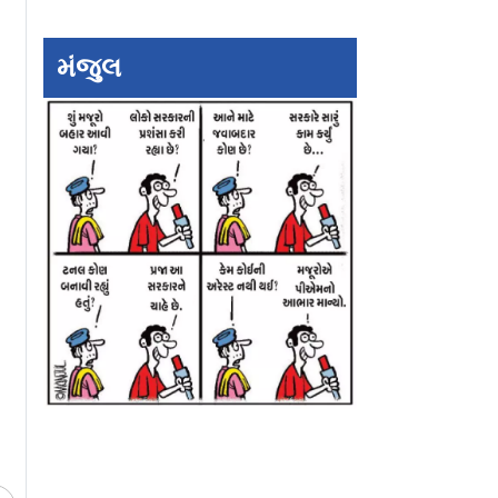
મંજુલ
` ટિપ્પણી
રાજીવ ગાંધી પુણ્યતિથિ:
સચિન પાયલટ અને 
ડાયેલ
પીએમ મોદી યાદ કરી
અબ્દુલ્લાના થયા ડિવ
ાલિનને
થયા ભાવુક, ખરગેએ
ઇલેક્શન એફિડેવિડ
ંથી રાહત...
`મહાન પુત્ર` ગણાવ્યા
થયો ખુલાસો