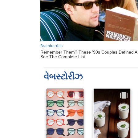
વેબસ્ટોરીઝ