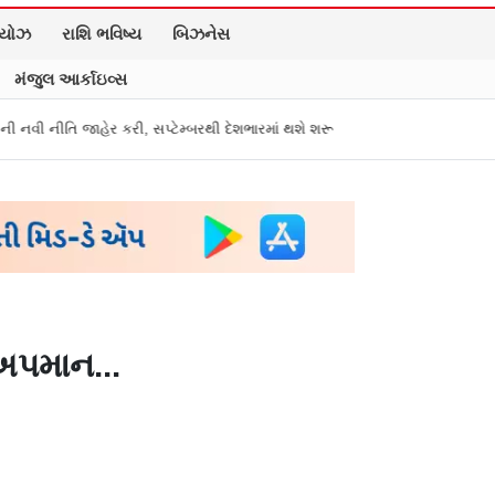
િયોઝ
રાશિ ભવિષ્ય
બિઝનેસ
મંજુલ આર્કાઇવ્સ
 સપ્ટેમ્બરથી દેશભારમાં થશે શરૂ
તુકારામ મુંઢે On Fire: "સરકારી નિયમો અનુસ
 અપમાન...