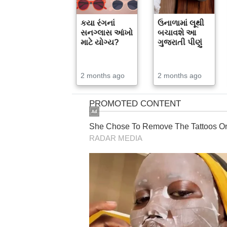
કયા રંગનાં
ઉનાળામાં લૂથી
સનગ્લાસ આંખો
બચાવશે આ
માટે યોગ્ય?
ગુજરાતી પીણું
2 months ago
2 months ago