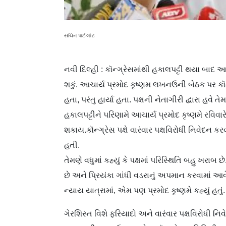
સચિન પાઈલોટ
નવી દિલ્હી : કૉન્ગ્રેસમાંથી હકાલપટ્ટી થયા બાદ આચા
શકું. આચાર્ય પ્રમોદ કૃષ્ણમ લખનઉની બેઠક પર ક
હતા, પરંતુ હાર્યા હતા. પક્ષની નેતાગીરી દ્વારા હવે
હકાલપટ્ટીને પરિણામે આચાર્ય પ્રમોદ કૃષ્ણમે રવિવારે 
શકાય.કૉન્ગ્રેસ પક્ષે વારંવાર પક્ષવિરોધી નિવેદન ક
હતી.
તેમણે વધુમાં કહ્યું કે પક્ષમાં પરિસ્થિતિ બહુ ખરાબ છે
છે અને પ્રિયંકા ગાંધી વડરાનું અપમાન કરવામાં આવે 
ન્યાય યાત્રામાં, એમ પણ પ્રમોદ કૃષ્ણમે કહ્યું હતું.
ગેરશિસ્ત વિશે ફરિયાદો અને વારંવાર પક્ષવિરોધી નિ