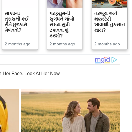
માકડના
પરફ્યુમની
તરબૂચ અને
ત્રાસથી કઈ
સુગંધને લાંબો
શક્કરટેટી
રીતે છુટકારો
સમય સુધી
ખાવાથી નુકસાન
મેળવવો?
ટકાવવા શું
થાય?
કરશો?
2 months ago
2 months ago
2 months ago