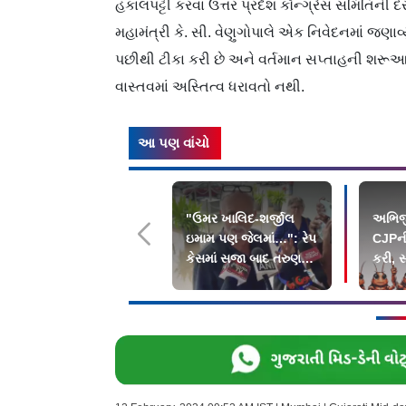
હકાલપટ્ટી કરવા ઉત્તર પ્રદેશ કૉન્ગ્રેસ સ​​મિતિની 
મહામંત્રી કે. સી. વેણુગોપાલે એક નિવેદનમાં જણાવ્ય
પછીથી ટીકા કરી છે અને વર્તમાન સપ્તાહની શરૂઆતમાં
વાસ્તવમાં અસ્તિત્વ ધરાવતો નથી.
આ પણ વાંચો
"ઉમર ખાલિદ-શર્જીલ
અભિજ
ઇમામ પણ જેલમાં…": રેપ
CJPની
કેસમાં સજા બાદ તરુણ
કરી, સ
તેજપાલે શું કહ્યું?
દેશભા