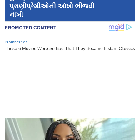
પ્રાણીપ્રેમીઓની આંખો ભીંજવી
નાખી