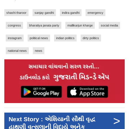
shashi tharoor
sanjay gandhi
indira gandhi
emergency
congress
bharatiya janata party
mallikarjun kharge
social media
instagram
political news
indian politics
dirty politics
national news
news
>
Next Story : એશિયાની સૌથી વૃદ્ધ
હાથણી વત્સલાની વિદાયે અનેક