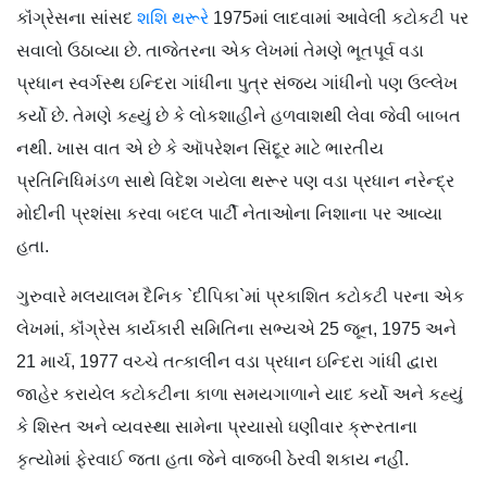
કૉંગ્રેસના સાંસદ
શશિ થરૂરે
1975માં લાદવામાં આવેલી કટોકટી પર
સવાલો ઉઠાવ્યા છે. તાજેતરના એક લેખમાં તેમણે ભૂતપૂર્વ વડા
પ્રધાન સ્વર્ગસ્થ ઇન્દિરા ગાંધીના પુત્ર સંજય ગાંધીનો પણ ઉલ્લેખ
કર્યો છે. તેમણે કહ્યું છે કે લોકશાહીને હળવાશથી લેવા જેવી બાબત
નથી. ખાસ વાત એ છે કે ઑપરેશન સિંદૂર માટે ભારતીય
પ્રતિનિધિમંડળ સાથે વિદેશ ગયેલા થરૂર પણ વડા પ્રધાન નરેન્દ્ર
મોદીની પ્રશંસા કરવા બદલ પાર્ટી નેતાઓના નિશાના પર આવ્યા
હતા.
ગુરુવારે મલયાલમ દૈનિક `દીપિકા`માં પ્રકાશિત કટોકટી પરના એક
લેખમાં, કૉંગ્રેસ કાર્યકારી સમિતિના સભ્યએ 25 જૂન, 1975 અને
21 માર્ચ, 1977 વચ્ચે તત્કાલીન વડા પ્રધાન ઇન્દિરા ગાંધી દ્વારા
જાહેર કરાયેલ કટોકટીના કાળા સમયગાળાને યાદ કર્યો અને કહ્યું
કે શિસ્ત અને વ્યવસ્થા સામેના પ્રયાસો ઘણીવાર ક્રૂરતાના
કૃત્યોમાં ફેરવાઈ જતા હતા જેને વાજબી ઠેરવી શકાય નહીં.