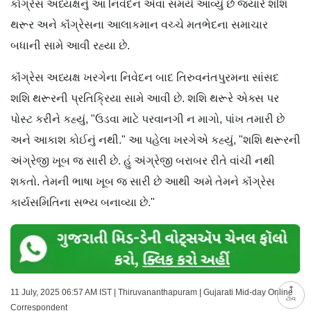
કૉંગ્રેસ અધ્યક્ષનું આ નિવેદન એવા સમયે આવ્યું છે જ્યારે શશિ
થરૂર અને કૉંગ્રેસના આલાકમાન વચ્ચે મતભેદના સમાચાર
બધાની સામે આવી રહ્યા છે.
કૉંગ્રેસ અધ્યક્ષ ખરગેના નિવેદન બાદ તિરુવનંતપુરમના સાંસદ
શશિ થરૂરની પ્રતિક્રિયા સામે આવી છે. શશિ થરૂરે એક્સ પર
પોસ્ટ કરીને કહ્યું, "ઉડવા માટે પરવાનગી ન માગો, પાંખ તમારી છે
અને આકાશ કોઈનું નથી." આ પહેલા ખરગેએ કહ્યું, "શશિ થરૂરની
અંગ્રેજી ખૂબ જ સારી છે. હું અંગ્રેજી બરાબર રીતે વાંચી નથી
શકતો. તેમની ભાષા ખૂબ જ સારી છે આથી અમે તેમને કૉંગ્રેસ
કાર્યસમિતિના સભ્ય બનાવ્યા છે."
11 July, 2025 06:57 AM IST | Thiruvananthapuram | Gujarati Mid-day Online
ટોચ
Correspondent