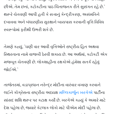
છીએ. તેમ છતાં, કટોકટીના પાઠ ચિંતાજનક રીતે સુસંગત રહે છે.`
થરૂરે ચેતવણી આપી હતી કે સત્તાનું કેન્દ્રીકરણ, અસંમતિને
દબાવવા અને બંધારણીય સુરક્ષાને બાયપાસ કરવાની વૃત્તિ વિવિધ
સ્વરૂપોમાં ફરીથી ઉભરી શકે છે.
તેમણે કહ્યું, `ઘણી વાર આવી વૃત્તિઓને રાષ્ટ્રીય હિત અથવા
સ્થિરતાના નામે વાજબી ઠેરવી શકાય છે. આ અર્થમાં, કટોકટી એક
મજબૂત ચેતવણી છે. લોકશાહીના રક્ષકોએ હંમેશા સતર્ક રહેવું
જોઈએ.`
તાજેતરમાં, વડાપ્રધાન નરેન્દ્ર મોદીના વારંવાર વખાણ કરવાને
લઈને કૉંગ્રેસના રાષ્ટ્રીય અધ્યક્ષ
મલ્લિકાર્જુન ખરગેએ
પાર્ટીના
સાંસદ શશિ થરૂર પર કટાક્ષ કર્યો છે. ખરગેએ કહ્યું કે અમારે માટે
દેશ પહેલા છે, જ્યારે કેટલાક લોકો માટે પીએમ મોદી પહેલા છે.