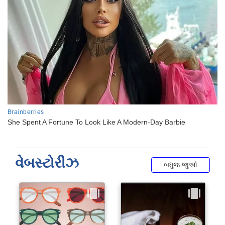
વેબસ્ટોરીઝ
બધુજ જુઓ