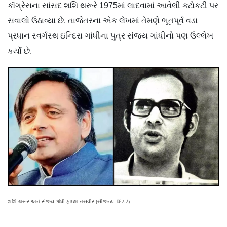
કૉંગ્રેસના સાંસદ શશિ થરૂરે 1975માં લાદવામાં આવેલી કટોકટી પર
સવાલો ઉઠાવ્યા છે. તાજેતરના એક લેખમાં તેમણે ભૂતપૂર્વ વડા
પ્રધાન સ્વર્ગસ્થ ઇન્દિરા ગાંધીના પુત્ર સંજય ગાંધીનો પણ ઉલ્લેખ
કર્યો છે.
શશિ થરૂર અને સંજય ગાંધી ફાઇલ તસવીર (સૌજન્ય: મિડ-ડે)