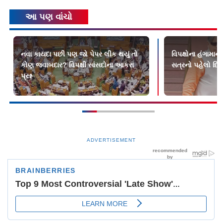
આ પણ વાંચો
નવા કાયદા પછી પણ જો પેપર લીક થયું તો
વિપક્ષોના હંગામાન
કોણ જવાબદાર? વિપક્ષી સાંસદોના આકરા
સત્રનો પહેલો દિ
પ્રશ્ન
ADVERTISEMENT