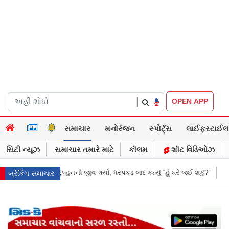
|
OPEN APP
સમાચાર
મનોરંજન
સ્પોર્ટ્સ
લાઈફસ્ટાઈલ
સિટી ન્યૂઝ
સમાચાર તમારે માટે
કૉલમ
શૉટ વિડિઓઝ
રપકડ બાદ કહ્યું “હું ઘરે જઈ શકું?”
‘હું બાબા બાગેશ્વર નથી...’: IIT દિલ્હીમાં વ
બ્રેકિંગ સમાચાર