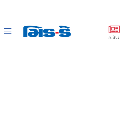
ઇ-પેપર