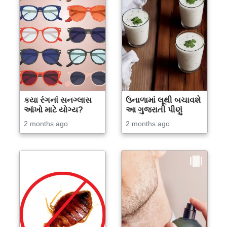
કયા રંગનાં સનગ્લાસ
ઉનાળામાં લૂથી બચાવશે
આંખો માટે યોગ્ય?
આ ગુજરાતી પીણું
2 months ago
2 months ago