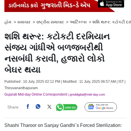
હોમ
>
સમાચાર
>
રાષ્ટ્રીય સમાચાર
>
આર્ટિકલ્સ
>
શશિ થરૂર: કટોકટી દ
શશિ થરૂર: કટોકટી દરમિયાન
સંજય ગાંધીએ બળજબરીથી
નસબંધી કરાવી, હજારો લોકો
બેઘર થયા
Published : 10 July, 2025 02:12 PM | Modified : 11 July, 2025 06:57 AM | IST |
Thiruvananthapuram
Gujarati Mid-day Online Correspondent
| gmddigital@mid-day.com
Share:
Follow Us
Shashi Tharoor on Sanjay Gandhi`s Forced Sterilization: