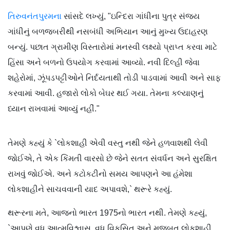
તિરુવનંતપુરમના
સાંસદે લખ્યું, "ઇન્દિરા ગાંધીના પુત્ર સંજય
ગાંધીનું બળજબરીથી નસબંધી અભિયાન આનું મુખ્ય ઉદાહરણ
બન્યું. પછાત ગ્રામીણ વિસ્તારોમાં મનસ્વી લક્ષ્યો પ્રાપ્ત કરવા માટે
હિંસા અને બળનો ઉપયોગ કરવામાં આવ્યો. નવી દિલ્હી જેવા
શહેરોમાં, ઝૂંપડપટ્ટીઓને નિર્દયતાથી તોડી પાડવામાં આવી અને સાફ
કરવામાં આવી. હજારો લોકો બેઘર થઈ ગયા. તેમના કલ્યાણનું
ધ્યાન રાખવામાં આવ્યું નહીં."
તેમણે કહ્યું કે `લોકશાહી એવી વસ્તુ નથી જેને હળવાશથી લેવી
જોઈએ, તે એક કિંમતી વારસો છે જેને સતત સંવર્ધન અને સુરક્ષિત
રાખવું જોઈએ. અને કટોકટીનો સમય આપણને આ હંમેશા
લોકશાહીને સાચવવાની યાદ અપાવશે,` થરૂરે કહ્યું.
થરૂરના મતે, આજનો ભારત 1975નો ભારત નથી. તેમણે કહ્યું,
`આપણે વધુ આત્મવિશ્વાસુ, વધુ વિકસિત અને મજબૂત લોકશાહી