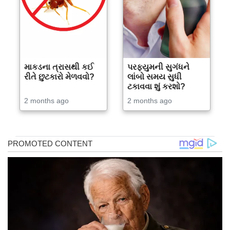
માકડના ત્રાસથી કઈ
પરફ્યુમની સુગંધને
રીતે છુટકારો મેળવવો?
લાંબો સમય સુધી
ટકાવવા શું કરશો?
2 months ago
2 months ago